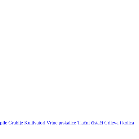
pile
Grablje
Kultivatori
Vrtne prskalice
Tlačni čistači
Crijeva i kolica