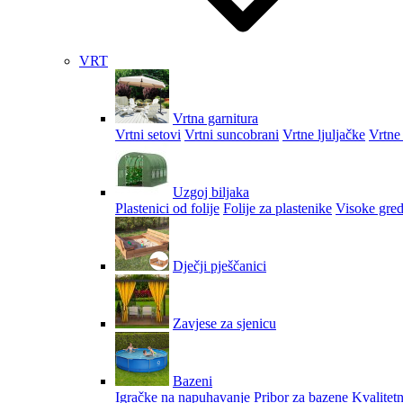
VRT
Vrtna garnitura
Vrtni setovi
Vrtni suncobrani
Vrtne ljuljačke
Vrtne 
Uzgoj biljaka
Plastenici od folije
Folije za plastenike
Visoke gred
Dječji pješčanici
Zavjese za sjenicu
Bazeni
Igračke na napuhavanje
Pribor za bazene
Kvalitetn