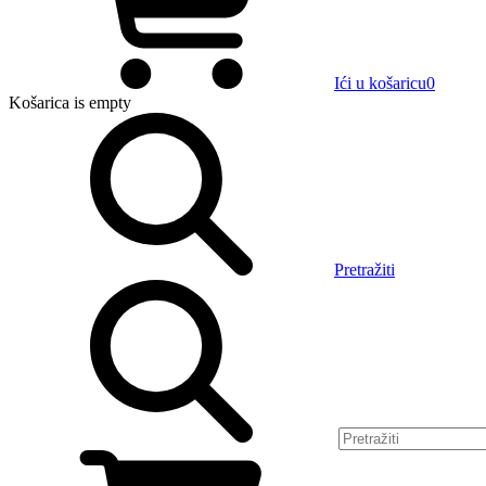
Ići u košaricu
0
Košarica
is empty
Pretražiti