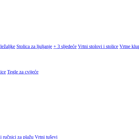
ležaljke
Stolica za ljuljanje
+ 3 sljedeće
Vrtni stolovi i stolice
Vrtne klu
ice
Tegle za cvijeće
i ručnici za plažu
Vrtni tuševi