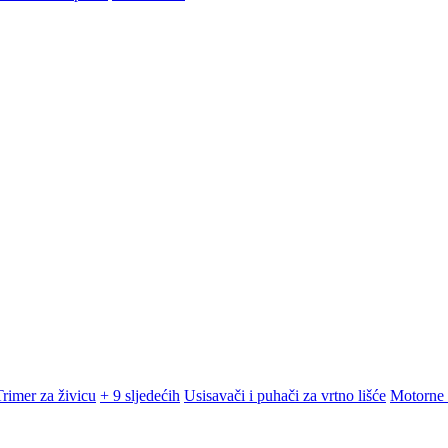
Trimer za živicu
+ 9 sljedećih
Usisavači i puhači za vrtno lišće
Motorne 