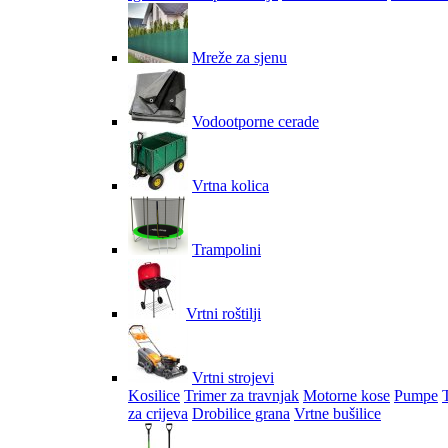
Mreže za sjenu
Vodootporne cerade
Vrtna kolica
Trampolini
Vrtni roštilji
Vrtni strojevi
Kosilice
Trimer za travnjak
Motorne kose
Pumpe
za crijeva
Drobilice grana
Vrtne bušilice