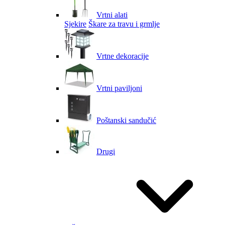
Vrtni alati
Sjekire
Škare za travu i grmlje
Vrtne dekoracije
Vrtni paviljoni
Poštanski sandučić
Drugi