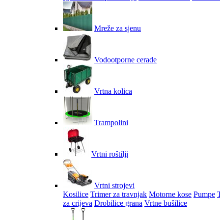
Mreže za sjenu
Vodootporne cerade
Vrtna kolica
Trampolini
Vrtni roštilji
Vrtni strojevi
Kosilice
Trimer za travnjak
Motorne kose
Pumpe
za crijeva
Drobilice grana
Vrtne bušilice