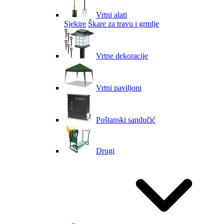
Vrtni alati
Sjekire
Škare za travu i grmlje
Vrtne dekoracije
Vrtni paviljoni
Poštanski sandučić
Drugi