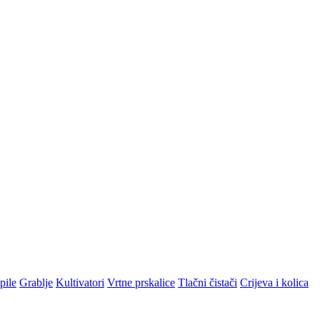
pile
Grablje
Kultivatori
Vrtne prskalice
Tlačni čistači
Crijeva i kolica