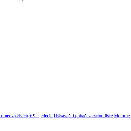
Trimer za živicu
+ 9 sljedećih
Usisavači i puhači za vrtno lišće
Motorne 