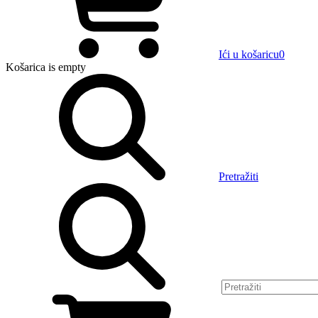
Ići u košaricu
0
Košarica
is empty
Pretražiti