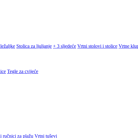
ležaljke
Stolica za ljuljanje
+ 3 sljedeće
Vrtni stolovi i stolice
Vrtne klu
ice
Tegle za cvijeće
i ručnici za plažu
Vrtni tuševi