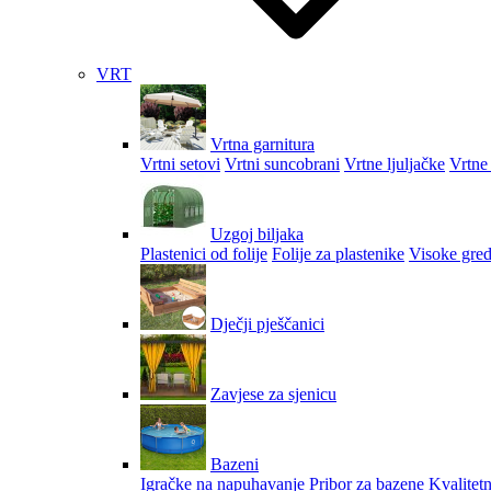
VRT
Vrtna garnitura
Vrtni setovi
Vrtni suncobrani
Vrtne ljuljačke
Vrtne 
Uzgoj biljaka
Plastenici od folije
Folije za plastenike
Visoke gred
Dječji pješčanici
Zavjese za sjenicu
Bazeni
Igračke na napuhavanje
Pribor za bazene
Kvalitetn