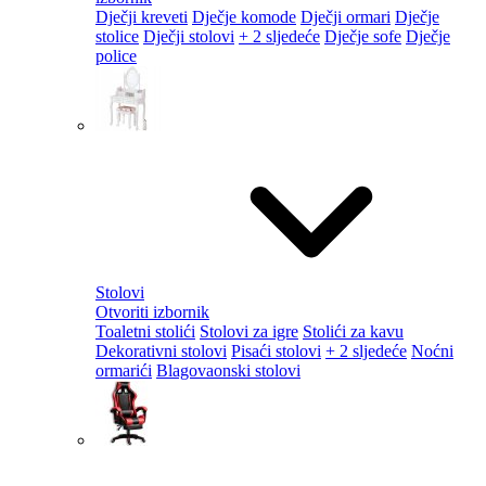
Dječji kreveti
Dječje komode
Dječji ormari
Dječje
stolice
Dječji stolovi
+ 2 sljedeće
Dječje sofe
Dječje
police
Stolovi
Otvoriti izbornik
Toaletni stolići
Stolovi za igre
Stolići za kavu
Dekorativni stolovi
Pisaći stolovi
+ 2 sljedeće
Noćni
ormarići
Blagovaonski stolovi