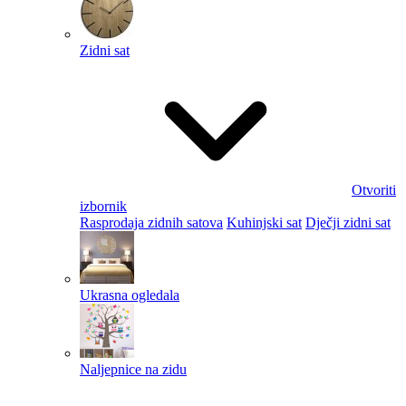
Zidni sat
Otvoriti
izbornik
Rasprodaja zidnih satova
Kuhinjski sat
Dječji zidni sat
Ukrasna ogledala
Naljepnice na zidu