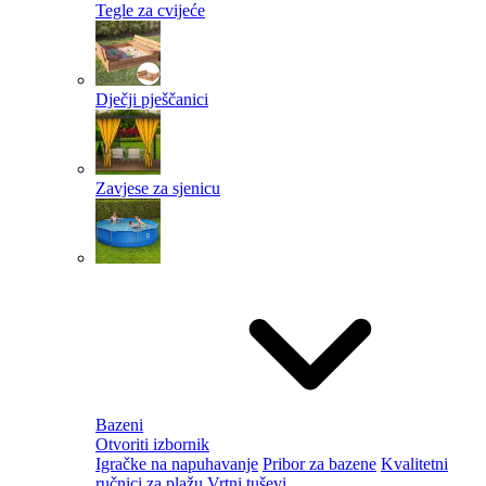
Tegle za cvijeće
Dječji pješčanici
Zavjese za sjenicu
Bazeni
Otvoriti izbornik
Igračke na napuhavanje
Pribor za bazene
Kvalitetni
ručnici za plažu
Vrtni tuševi