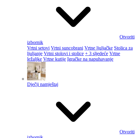
Otvoriti
izbornik
Vrtni setovi
Vrtni suncobrani
Vrtne ljuljačke
Stolica za
ljuljanje
Vrtni stolovi i stolice
+ 3 sljedeće
Vrtne
ležaljke
Vrtne kutije
Igračke na napuhavanje
Dječji namještaj
Otvoriti
izbornik