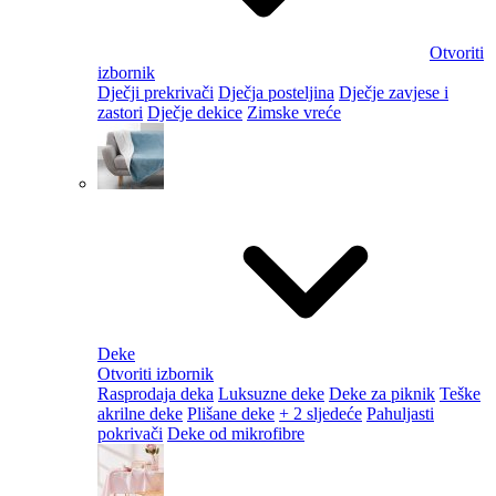
Otvoriti
izbornik
Dječji prekrivači
Dječja posteljina
Dječje zavjese i
zastori
Dječje dekice
Zimske vreće
Deke
Otvoriti izbornik
Rasprodaja deka
Luksuzne deke
Deke za piknik
Teške
akrilne deke
Plišane deke
+ 2 sljedeće
Pahuljasti
pokrivači
Deke od mikrofibre