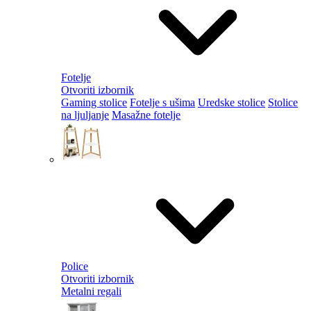
Fotelje
Otvoriti izbornik
Gaming stolice
Fotelje s ušima
Uredske stolice
Stolice
na ljuljanje
Masažne fotelje
Police
Otvoriti izbornik
Metalni regali