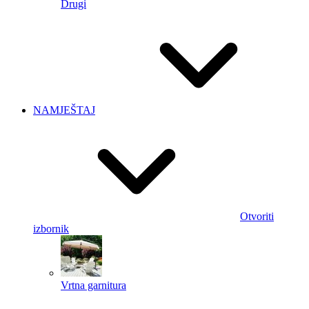
Drugi
NAMJEŠTAJ
Otvoriti
izbornik
Vrtna garnitura