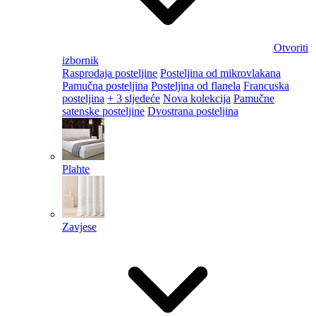
Otvoriti
izbornik
Rasprodaja posteljine
Posteljina od mikrovlakana
Pamučna posteljina
Posteljina od flanela
Francuska
posteljina
+ 3 sljedeće
Nova kolekcija
Pamučne
satenske posteljine
Dvostrana posteljina
Plahte
Zavjese