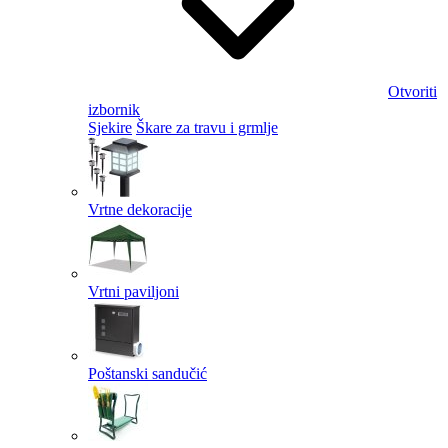
Otvoriti
izbornik
Sjekire
Škare za travu i grmlje
Vrtne dekoracije
Vrtni paviljoni
Poštanski sandučić