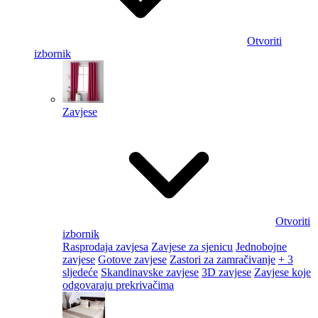
Otvoriti
izbornik
Zavjese
Otvoriti
izbornik
Rasprodaja zavjesa
Zavjese za sjenicu
Jednobojne
zavjese
Gotove zavjese
Zastori za zamračivanje
+ 3
sljedeće
Skandinavske zavjese
3D zavjese
Zavjese koje
odgovaraju prekrivačima