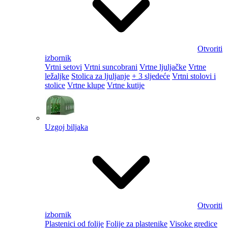
Otvoriti
izbornik
Vrtni setovi
Vrtni suncobrani
Vrtne ljuljačke
Vrtne
ležaljke
Stolica za ljuljanje
+ 3 sljedeće
Vrtni stolovi i
stolice
Vrtne klupe
Vrtne kutije
Uzgoj biljaka
Otvoriti
izbornik
Plastenici od folije
Folije za plastenike
Visoke gredice