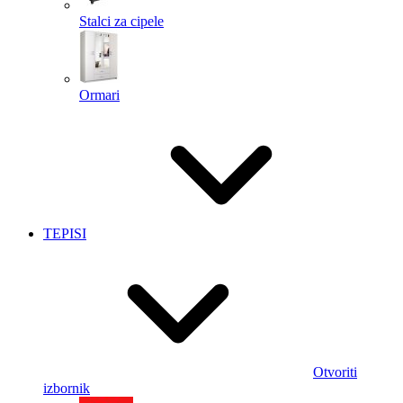
Stalci za cipele
Ormari
TEPISI
Otvoriti
izbornik