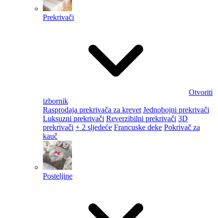
Prekrivači
Otvoriti
izbornik
Rasprodaja prekrivača za krevet
Jednobojni prekrivači
Luksuzni prekrivači
Reverzibilni prekrivači
3D
prekrivači
+ 2 sljedeće
Francuske deke
Pokrivač za
kauč
Posteljine