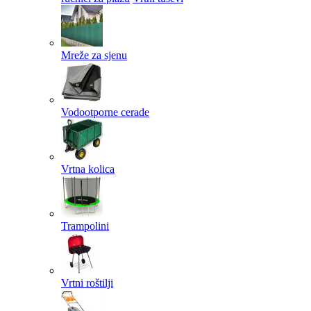
Mreže za sjenu
Vodootporne cerade
Vrtna kolica
Trampolini
Vrtni roštilji