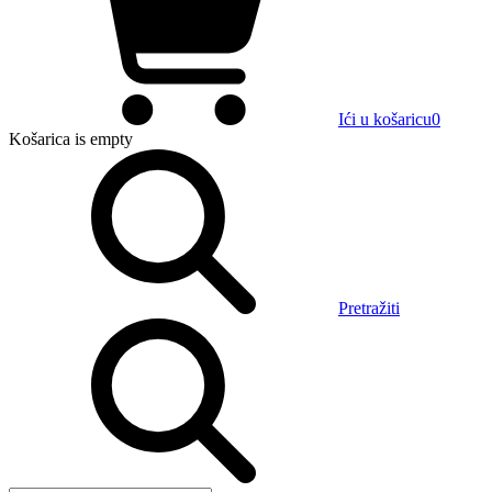
Ići u košaricu
0
Košarica
is empty
Pretražiti