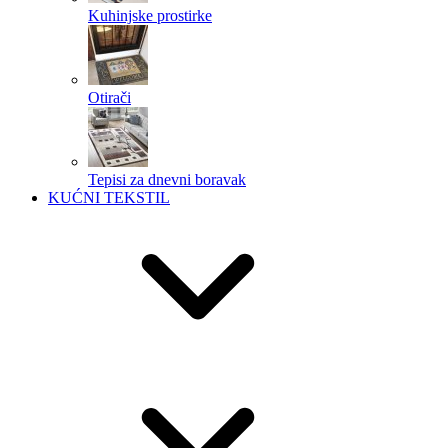
Kuhinjske prostirke
Otirači
Tepisi za dnevni boravak
KUĆNI TEKSTIL