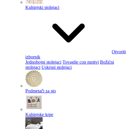
Kuhinjski stolnjaci
Otvoriti
izbornik
Jednobojni stolnjaci
Tovaglie con motivi
Božićni
stolnjaci
Uskrsni stolnjaci
Podmetači za sto
Kuhinjske krpe