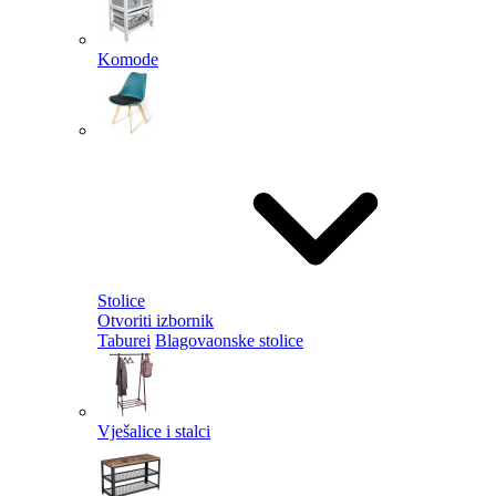
Komode
Stolice
Otvoriti izbornik
Taburei
Blagovaonske stolice
Vješalice i stalci