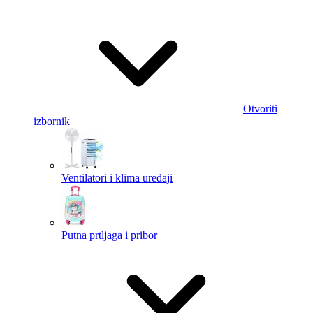
Otvoriti
izbornik
Ventilatori i klima uređaji
Putna prtljaga i pribor