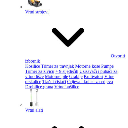
Vrtni strojevi
Otvoriti
izbornik
Kosilice
Trimer za travnjak
Motorne kose
Pumpe
Trimer za živicu
+ 9 sljedećih
Usisavači i puhači za
vrtno lišće
Motorne pile
Grablje
Kultivatori
Vrtne
prskalice
Tlačni čistači
Crijeva i kolica za crijeva
Drobilice grana
Vrtne bušilice
Vrtni alati