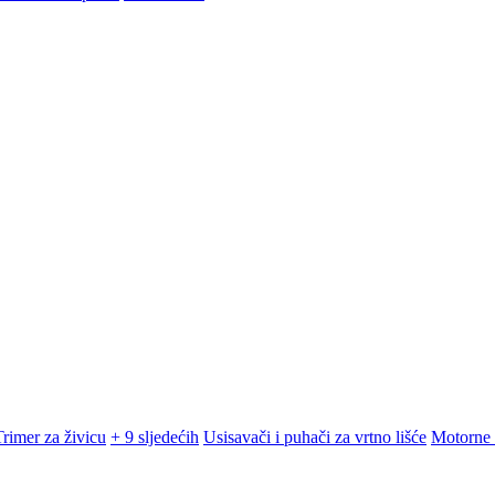
Trimer za živicu
+ 9 sljedećih
Usisavači i puhači za vrtno lišće
Motorne 