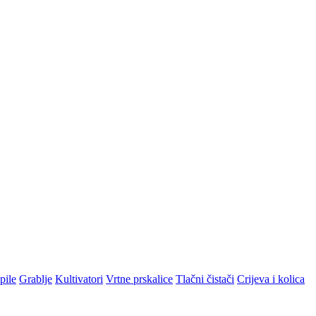
pile
Grablje
Kultivatori
Vrtne prskalice
Tlačni čistači
Crijeva i kolica