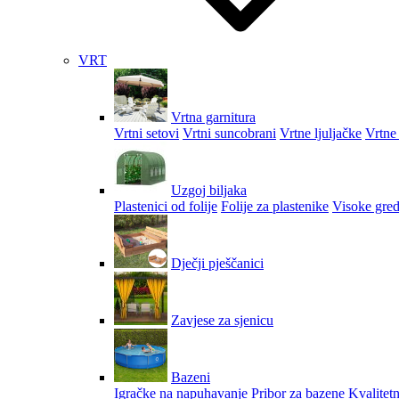
VRT
Vrtna garnitura
Vrtni setovi
Vrtni suncobrani
Vrtne ljuljačke
Vrtne 
Uzgoj biljaka
Plastenici od folije
Folije za plastenike
Visoke gred
Dječji pješčanici
Zavjese za sjenicu
Bazeni
Igračke na napuhavanje
Pribor za bazene
Kvalitetn