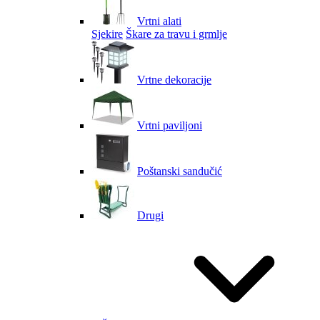
Vrtni alati
Sjekire
Škare za travu i grmlje
Vrtne dekoracije
Vrtni paviljoni
Poštanski sandučić
Drugi