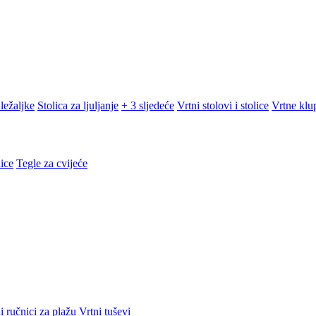
ležaljke
Stolica za ljuljanje
+ 3 sljedeće
Vrtni stolovi i stolice
Vrtne klu
ice
Tegle za cvijeće
i ručnici za plažu
Vrtni tuševi