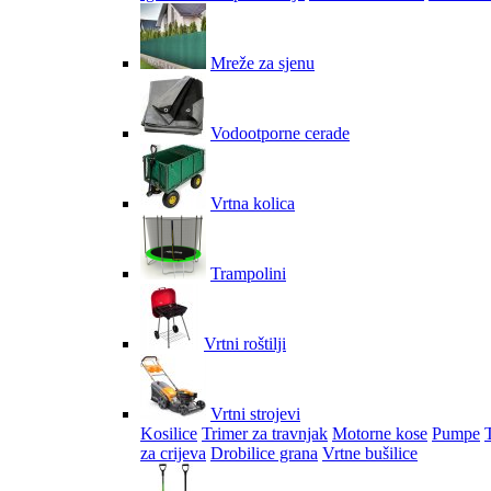
Mreže za sjenu
Vodootporne cerade
Vrtna kolica
Trampolini
Vrtni roštilji
Vrtni strojevi
Kosilice
Trimer za travnjak
Motorne kose
Pumpe
za crijeva
Drobilice grana
Vrtne bušilice