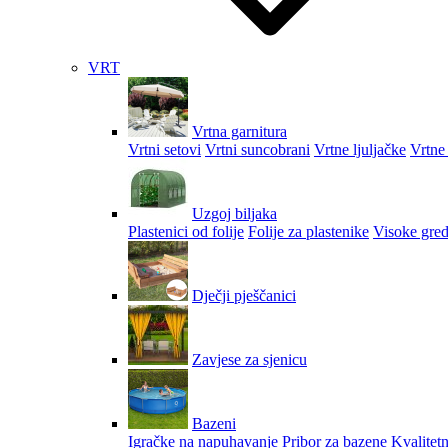
VRT
Vrtna garnitura
Vrtni setovi
Vrtni suncobrani
Vrtne ljuljačke
Vrtne 
Uzgoj biljaka
Plastenici od folije
Folije za plastenike
Visoke gred
Dječji pješčanici
Zavjese za sjenicu
Bazeni
Igračke na napuhavanje
Pribor za bazene
Kvalitetn