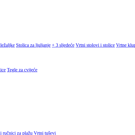
ležaljke
Stolica za ljuljanje
+ 3 sljedeće
Vrtni stolovi i stolice
Vrtne klu
ice
Tegle za cvijeće
i ručnici za plažu
Vrtni tuševi