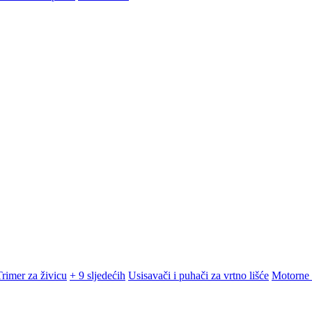
Trimer za živicu
+ 9 sljedećih
Usisavači i puhači za vrtno lišće
Motorne 