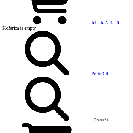
Ići u košaricu
0
Košarica
is empty
Pretražiti