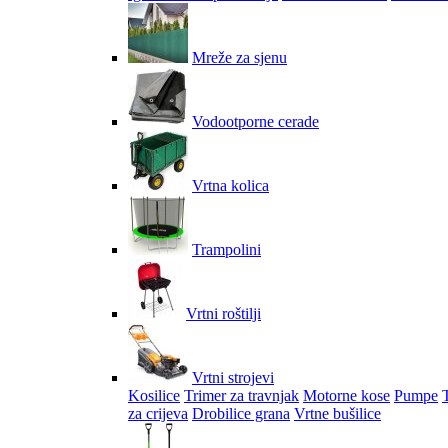
Mreže za sjenu
Vodootporne cerade
Vrtna kolica
Trampolini
Vrtni roštilji
Vrtni strojevi
Kosilice
Trimer za travnjak
Motorne kose
Pumpe
za crijeva
Drobilice grana
Vrtne bušilice