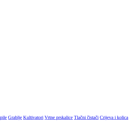
pile
Grablje
Kultivatori
Vrtne prskalice
Tlačni čistači
Crijeva i kolica