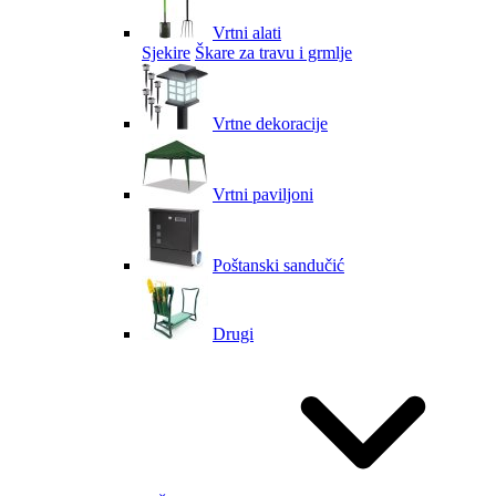
Vrtni alati
Sjekire
Škare za travu i grmlje
Vrtne dekoracije
Vrtni paviljoni
Poštanski sandučić
Drugi