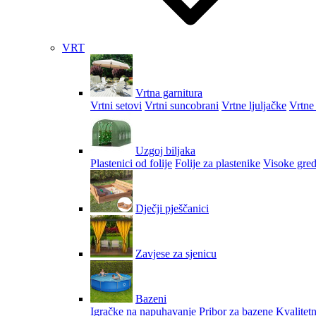
VRT
Vrtna garnitura
Vrtni setovi
Vrtni suncobrani
Vrtne ljuljačke
Vrtne 
Uzgoj biljaka
Plastenici od folije
Folije za plastenike
Visoke gred
Dječji pješčanici
Zavjese za sjenicu
Bazeni
Igračke na napuhavanje
Pribor za bazene
Kvalitetn