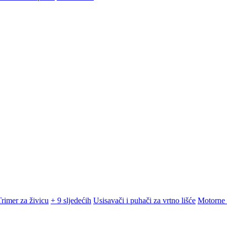
Trimer za živicu
+ 9 sljedećih
Usisavači i puhači za vrtno lišće
Motorne 