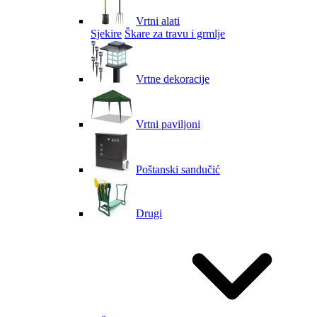
Vrtni alati
Sjekire
Škare za travu i grmlje
Vrtne dekoracije
Vrtni paviljoni
Poštanski sandučić
Drugi