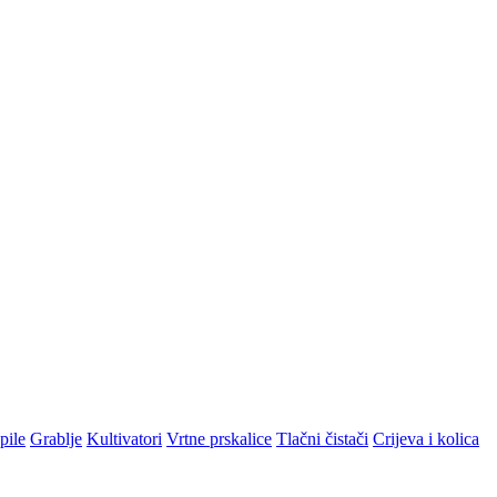
pile
Grablje
Kultivatori
Vrtne prskalice
Tlačni čistači
Crijeva i kolica