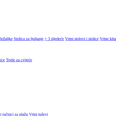
ležaljke
Stolica za ljuljanje
+ 3 sljedeće
Vrtni stolovi i stolice
Vrtne klu
ice
Tegle za cvijeće
i ručnici za plažu
Vrtni tuševi