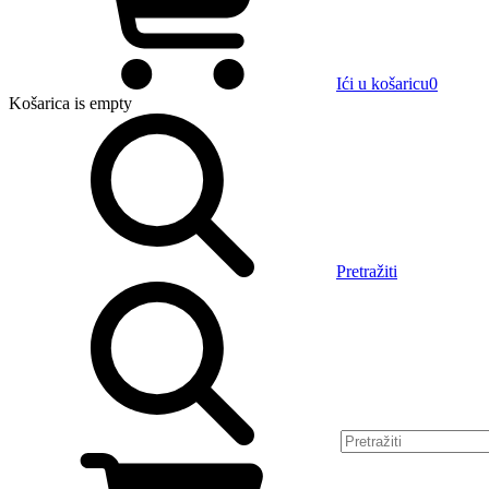
Ići u košaricu
0
Košarica
is empty
Pretražiti