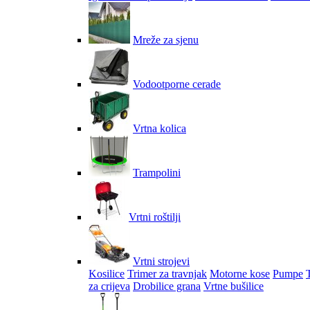
Mreže za sjenu
Vodootporne cerade
Vrtna kolica
Trampolini
Vrtni roštilji
Vrtni strojevi
Kosilice
Trimer za travnjak
Motorne kose
Pumpe
za crijeva
Drobilice grana
Vrtne bušilice