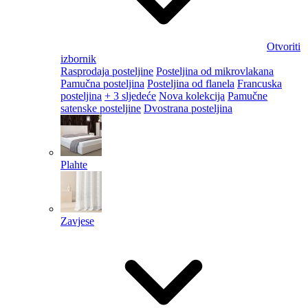
Otvoriti
izbornik
Rasprodaja posteljine
Posteljina od mikrovlakana
Pamučna posteljina
Posteljina od flanela
Francuska
posteljina
+ 3 sljedeće
Nova kolekcija
Pamučne
satenske posteljine
Dvostrana posteljina
Plahte
Zavjese