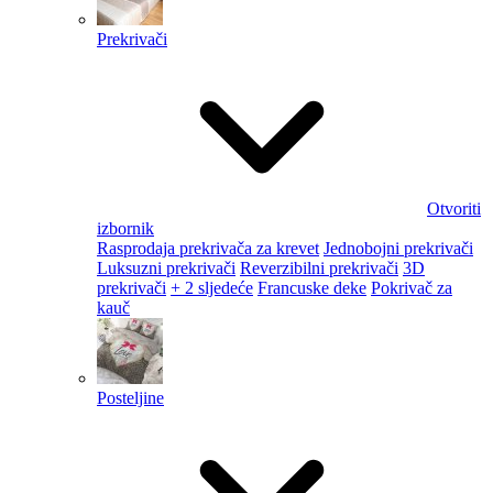
Prekrivači
Otvoriti
izbornik
Rasprodaja prekrivača za krevet
Jednobojni prekrivači
Luksuzni prekrivači
Reverzibilni prekrivači
3D
prekrivači
+ 2 sljedeće
Francuske deke
Pokrivač za
kauč
Posteljine