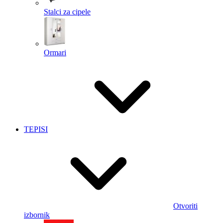
Stalci za cipele
Ormari
TEPISI
Otvoriti
izbornik