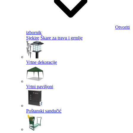
Otvoriti
izbornik
Sjekire
Škare za travu i grmlje
Vrtne dekoracije
Vrtni paviljoni
Poštanski sandučić