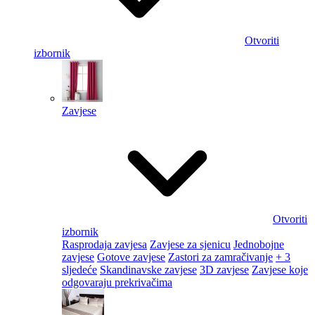
Otvoriti
izbornik
Zavjese
Otvoriti
izbornik
Rasprodaja zavjesa
Zavjese za sjenicu
Jednobojne
zavjese
Gotove zavjese
Zastori za zamračivanje
+ 3
sljedeće
Skandinavske zavjese
3D zavjese
Zavjese koje
odgovaraju prekrivačima