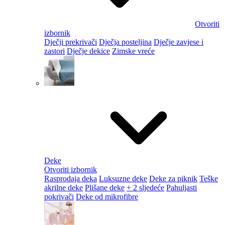
Otvoriti
izbornik
Dječji prekrivači
Dječja posteljina
Dječje zavjese i
zastori
Dječje dekice
Zimske vreće
Deke
Otvoriti izbornik
Rasprodaja deka
Luksuzne deke
Deke za piknik
Teške
akrilne deke
Plišane deke
+ 2 sljedeće
Pahuljasti
pokrivači
Deke od mikrofibre