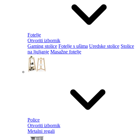
Fotelje
Otvoriti izbornik
Gaming stolice
Fotelje s ušima
Uredske stolice
Stolice
na ljuljanje
Masažne fotelje
Police
Otvoriti izbornik
Metalni regali