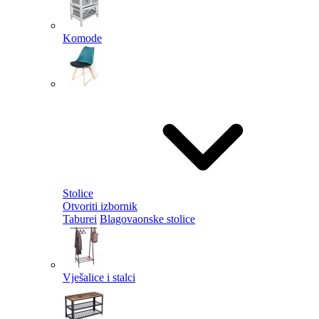
Komode
Stolice
Otvoriti izbornik
Taburei
Blagovaonske stolice
Vješalice i stalci