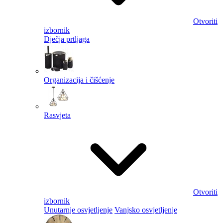
Otvoriti
izbornik
Dječja prtljaga
Organizacija i čišćenje
Rasvjeta
Otvoriti
izbornik
Unutarnje osvjetljenje
Vanjsko osvjetljenje