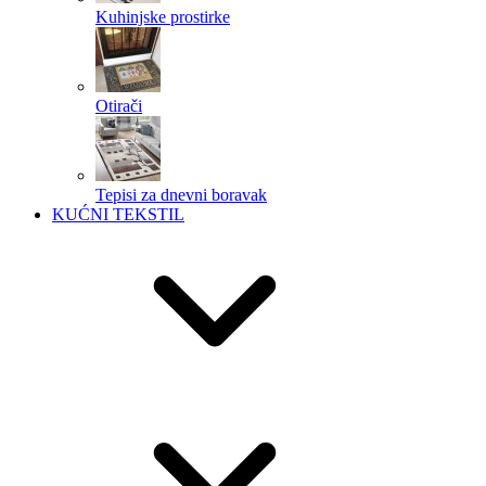
Kuhinjske prostirke
Otirači
Tepisi za dnevni boravak
KUĆNI TEKSTIL