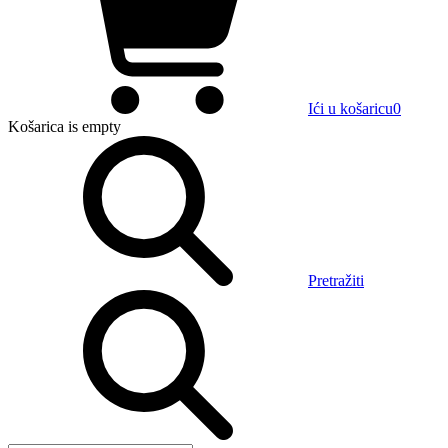
Ići u košaricu
0
Košarica
is empty
Pretražiti