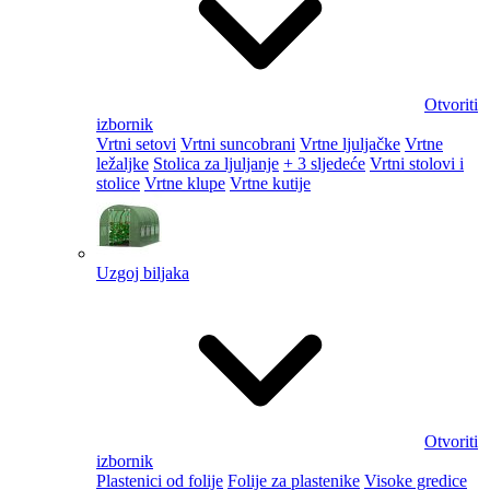
Otvoriti
izbornik
Vrtni setovi
Vrtni suncobrani
Vrtne ljuljačke
Vrtne
ležaljke
Stolica za ljuljanje
+ 3 sljedeće
Vrtni stolovi i
stolice
Vrtne klupe
Vrtne kutije
Uzgoj biljaka
Otvoriti
izbornik
Plastenici od folije
Folije za plastenike
Visoke gredice