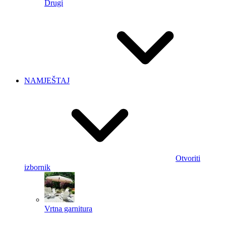
Drugi
NAMJEŠTAJ
Otvoriti
izbornik
Vrtna garnitura