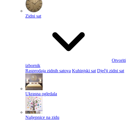
Zidni sat
Otvoriti
izbornik
Rasprodaja zidnih satova
Kuhinjski sat
Dječji zidni sat
Ukrasna ogledala
Naljepnice na zidu