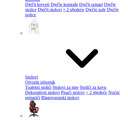
Dječji kreveti
Dječje komode
Dječji ormari
Dječje
stolice
Dječji stolovi
+ 2 sljedeće
Dječje sofe
Dječje
police
Stolovi
Otvoriti izbornik
Toaletni stolići
Stolovi za igre
Stolići za kavu
Dekorativni stolovi
Pisaći stolovi
+ 2 sljedeće
Noćni
ormarići
Blagovaonski stolovi