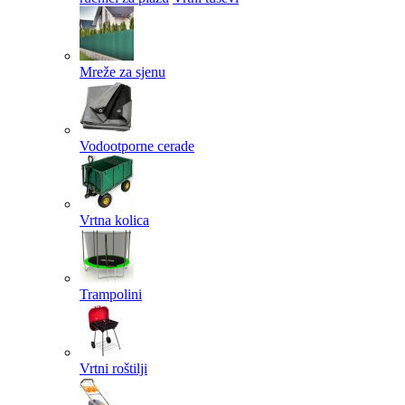
Mreže za sjenu
Vodootporne cerade
Vrtna kolica
Trampolini
Vrtni roštilji