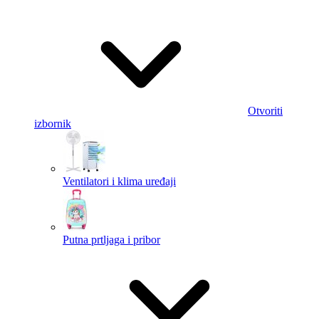
Otvoriti
izbornik
Ventilatori i klima uređaji
Putna prtljaga i pribor