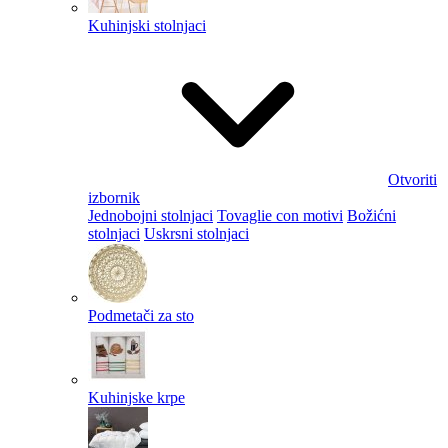
Kuhinjski stolnjaci
Otvoriti
izbornik
Jednobojni stolnjaci
Tovaglie con motivi
Božićni
stolnjaci
Uskrsni stolnjaci
Podmetači za sto
Kuhinjske krpe