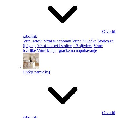
Otvoriti
izbornik
Vrtni setovi
Vrtni suncobrani
Vrtne ljuljačke
Stolica za
ljuljanje
Vrtni stolovi i stolice
+ 3 sljedeće
Vrtne
ležaljke
Vrtne kutije
Igračke na napuhavanje
Dječji namještaj
Otvoriti
izbornik