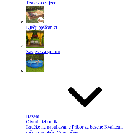
Tegle za cvijeće
Dječji pješčanici
Zavjese za sjenicu
Bazeni
Otvoriti izbornik
Igračke na napuhavanje
Pribor za bazene
Kvalitetni
ručnici za plažu
Vrtni tuševi