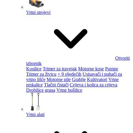
Vrtni strojevi
Otvoriti
izbornik
Kosilice
Trimer za travnjak
Motorne kose
Pumpe
Trimer za živicu
+ 9 sljedećih
Usisavači i puhači za
vrtno lišće
Motorne pile
Grablje
Kultivatori
Vrtne
prskalice
Tlačni čistači
Crijeva i kolica za crijeva
Drobilice grana
Vrtne bušilice
Vrtni alati