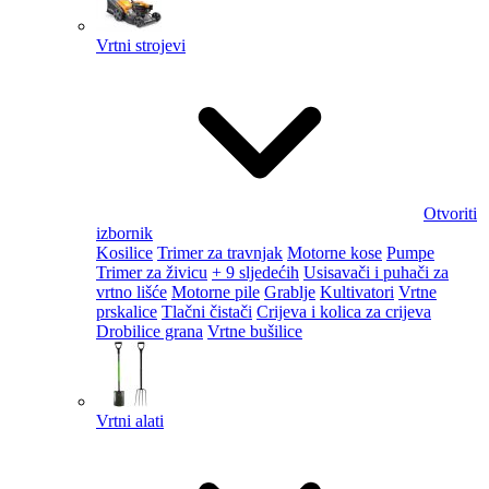
Vrtni strojevi
Otvoriti
izbornik
Kosilice
Trimer za travnjak
Motorne kose
Pumpe
Trimer za živicu
+ 9 sljedećih
Usisavači i puhači za
vrtno lišće
Motorne pile
Grablje
Kultivatori
Vrtne
prskalice
Tlačni čistači
Crijeva i kolica za crijeva
Drobilice grana
Vrtne bušilice
Vrtni alati