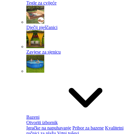
Tegle za cvijeće
Dječji pješčanici
Zavjese za sjenicu
Bazeni
Otvoriti izbornik
Igračke na napuhavanje
Pribor za bazene
Kvalitetni
ručnici za plažu
Vrtni tuševi