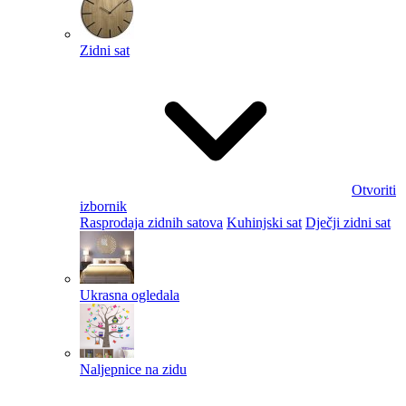
Zidni sat
Otvoriti
izbornik
Rasprodaja zidnih satova
Kuhinjski sat
Dječji zidni sat
Ukrasna ogledala
Naljepnice na zidu