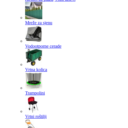
Mreže za sjenu
Vodootporne cerade
Vrtna kolica
Trampolini
Vrtni roštilji