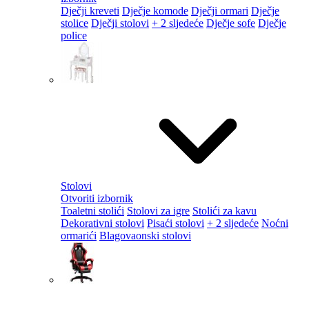
Dječji kreveti
Dječje komode
Dječji ormari
Dječje
stolice
Dječji stolovi
+ 2 sljedeće
Dječje sofe
Dječje
police
Stolovi
Otvoriti izbornik
Toaletni stolići
Stolovi za igre
Stolići za kavu
Dekorativni stolovi
Pisaći stolovi
+ 2 sljedeće
Noćni
ormarići
Blagovaonski stolovi