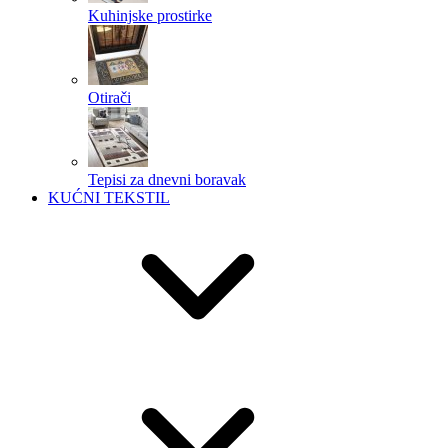
Kuhinjske prostirke
Otirači
Tepisi za dnevni boravak
KUĆNI TEKSTIL