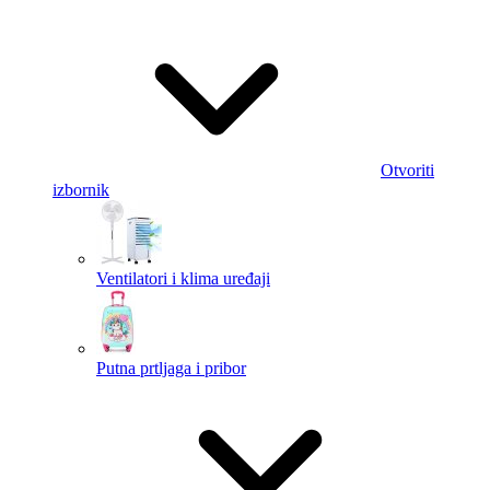
Otvoriti
izbornik
Ventilatori i klima uređaji
Putna prtljaga i pribor