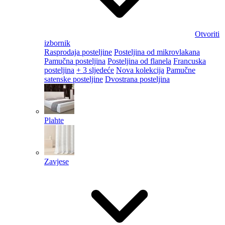
Otvoriti
izbornik
Rasprodaja posteljine
Posteljina od mikrovlakana
Pamučna posteljina
Posteljina od flanela
Francuska
posteljina
+ 3 sljedeće
Nova kolekcija
Pamučne
satenske posteljine
Dvostrana posteljina
Plahte
Zavjese