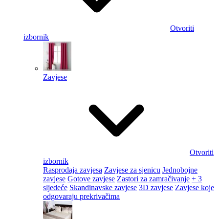
Otvoriti
izbornik
Zavjese
Otvoriti
izbornik
Rasprodaja zavjesa
Zavjese za sjenicu
Jednobojne
zavjese
Gotove zavjese
Zastori za zamračivanje
+ 3
sljedeće
Skandinavske zavjese
3D zavjese
Zavjese koje
odgovaraju prekrivačima