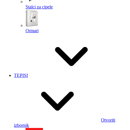
Stalci za cipele
Ormari
TEPISI
Otvoriti
izbornik