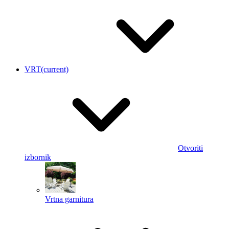
VRT
(current)
Otvoriti
izbornik
Vrtna garnitura