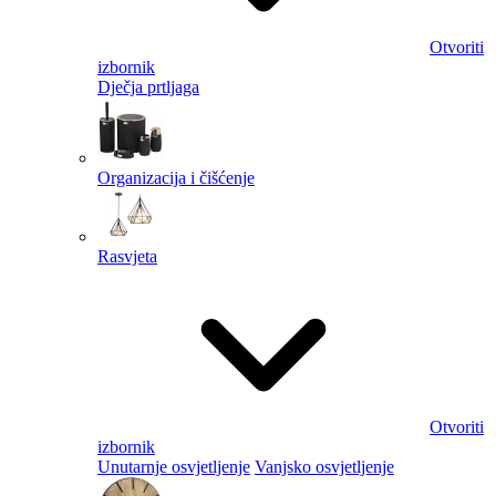
Otvoriti
izbornik
Dječja prtljaga
Organizacija i čišćenje
Rasvjeta
Otvoriti
izbornik
Unutarnje osvjetljenje
Vanjsko osvjetljenje