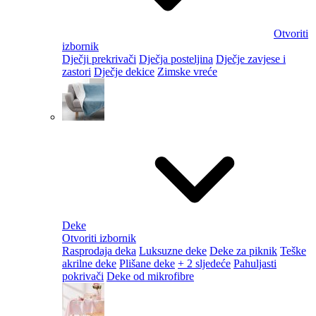
Otvoriti
izbornik
Dječji prekrivači
Dječja posteljina
Dječje zavjese i
zastori
Dječje dekice
Zimske vreće
Deke
Otvoriti izbornik
Rasprodaja deka
Luksuzne deke
Deke za piknik
Teške
akrilne deke
Plišane deke
+ 2 sljedeće
Pahuljasti
pokrivači
Deke od mikrofibre