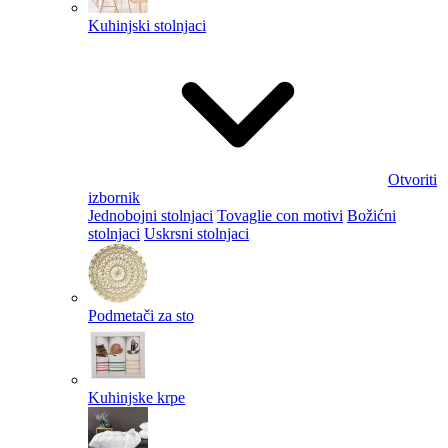
Kuhinjski stolnjaci
Otvoriti
izbornik
Jednobojni stolnjaci
Tovaglie con motivi
Božićni
stolnjaci
Uskrsni stolnjaci
Podmetači za sto
Kuhinjske krpe