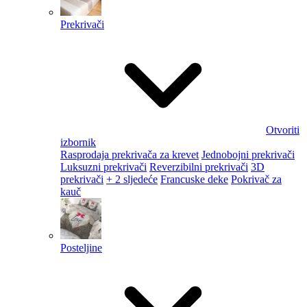
Prekrivači
Otvoriti
izbornik
Rasprodaja prekrivača za krevet
Jednobojni prekrivači
Luksuzni prekrivači
Reverzibilni prekrivači
3D
prekrivači
+ 2 sljedeće
Francuske deke
Pokrivač za
kauč
Posteljine