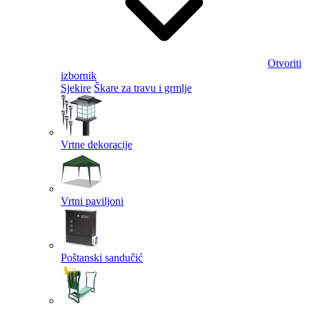
Otvoriti
izbornik
Sjekire
Škare za travu i grmlje
Vrtne dekoracije
Vrtni paviljoni
Poštanski sandučić