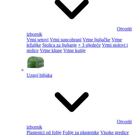
Otvoriti
izbornik
Vrtni setovi
Vrtni suncobrani
Vrtne ljuljačke
Vrtne
ležaljke
Stolica za ljuljanje
+ 3 sljedeće
Vrtni stolovi i
stolice
Vrtne klupe
Vrtne kutije
Uzgoj biljaka
Otvoriti
izbornik
Plastenici od folije
Folije za plastenike
Visoke gredice