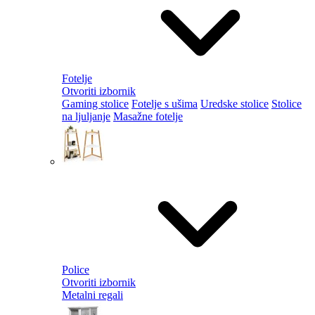
Fotelje
Otvoriti izbornik
Gaming stolice
Fotelje s ušima
Uredske stolice
Stolice
na ljuljanje
Masažne fotelje
Police
Otvoriti izbornik
Metalni regali