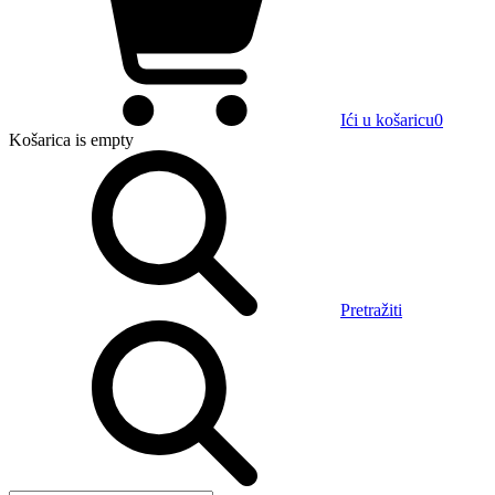
Ići u košaricu
0
Košarica
is empty
Pretražiti