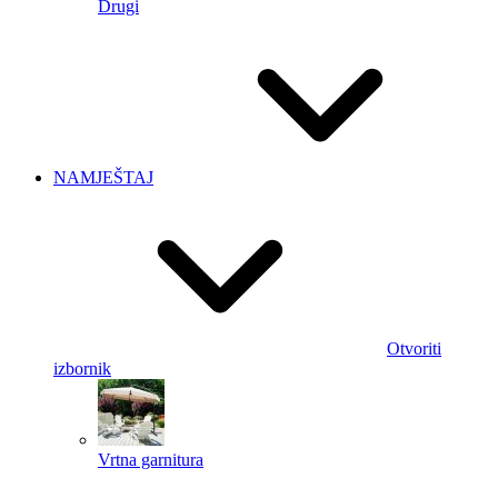
Drugi
NAMJEŠTAJ
Otvoriti
izbornik
Vrtna garnitura