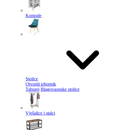
Komode
Stolice
Otvoriti izbornik
Taburei
Blagovaonske stolice
Vješalice i stalci