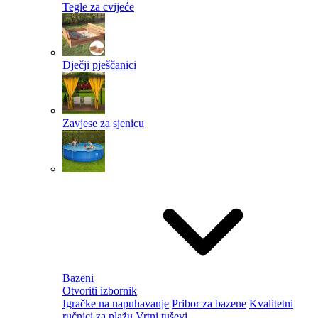
Tegle za cvijeće
Dječji pješčanici
Zavjese za sjenicu
Bazeni
Otvoriti izbornik
Igračke na napuhavanje
Pribor za bazene
Kvalitetni
ručnici za plažu
Vrtni tuševi