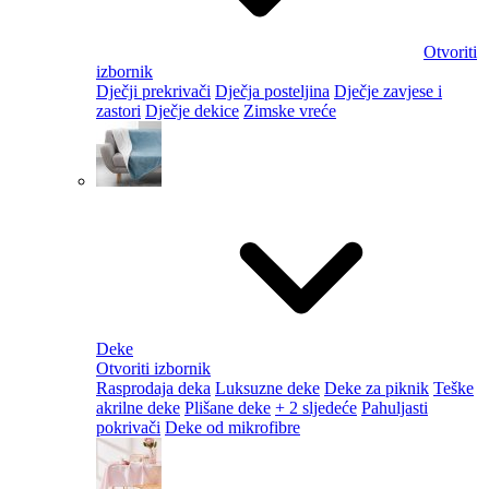
Otvoriti
izbornik
Dječji prekrivači
Dječja posteljina
Dječje zavjese i
zastori
Dječje dekice
Zimske vreće
Deke
Otvoriti izbornik
Rasprodaja deka
Luksuzne deke
Deke za piknik
Teške
akrilne deke
Plišane deke
+ 2 sljedeće
Pahuljasti
pokrivači
Deke od mikrofibre