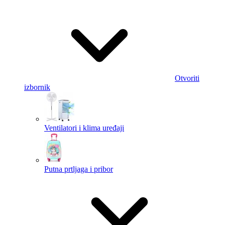
Otvoriti
izbornik
Ventilatori i klima uređaji
Putna prtljaga i pribor