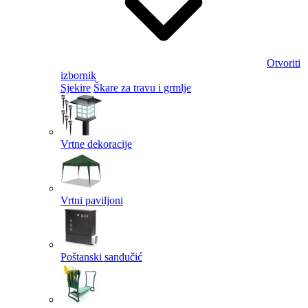
Otvoriti
izbornik
Sjekire
Škare za travu i grmlje
Vrtne dekoracije
Vrtni paviljoni
Poštanski sandučić