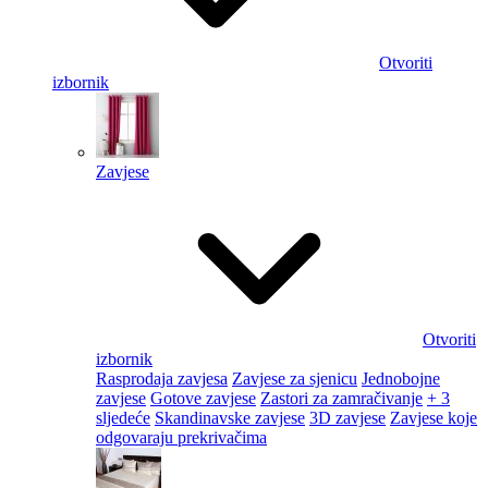
Otvoriti
izbornik
Zavjese
Otvoriti
izbornik
Rasprodaja zavjesa
Zavjese za sjenicu
Jednobojne
zavjese
Gotove zavjese
Zastori za zamračivanje
+ 3
sljedeće
Skandinavske zavjese
3D zavjese
Zavjese koje
odgovaraju prekrivačima