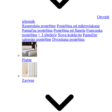
Otvoriti
izbornik
Rasprodaja posteljine
Posteljina od mikrovlakana
Pamučna posteljina
Posteljina od flanela
Francuska
posteljina
+ 3 sljedeće
Nova kolekcija
Pamučne
satenske posteljine
Dvostrana posteljina
Plahte
Zavjese