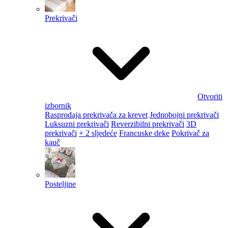
Prekrivači
Otvoriti
izbornik
Rasprodaja prekrivača za krevet
Jednobojni prekrivači
Luksuzni prekrivači
Reverzibilni prekrivači
3D
prekrivači
+ 2 sljedeće
Francuske deke
Pokrivač za
kauč
Posteljine