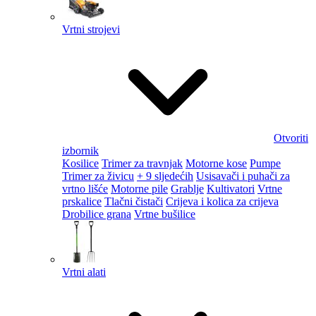
Vrtni strojevi
Otvoriti
izbornik
Kosilice
Trimer za travnjak
Motorne kose
Pumpe
Trimer za živicu
+ 9 sljedećih
Usisavači i puhači za
vrtno lišće
Motorne pile
Grablje
Kultivatori
Vrtne
prskalice
Tlačni čistači
Crijeva i kolica za crijeva
Drobilice grana
Vrtne bušilice
Vrtni alati