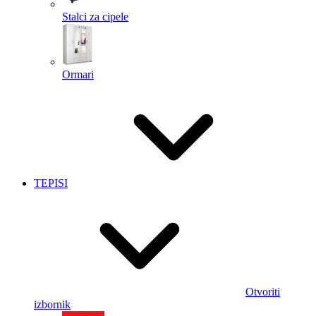
Stalci za cipele
Ormari
TEPISI
Otvoriti
izbornik