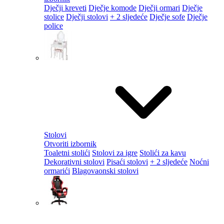
Dječji kreveti
Dječje komode
Dječji ormari
Dječje
stolice
Dječji stolovi
+ 2 sljedeće
Dječje sofe
Dječje
police
Stolovi
Otvoriti izbornik
Toaletni stolići
Stolovi za igre
Stolići za kavu
Dekorativni stolovi
Pisaći stolovi
+ 2 sljedeće
Noćni
ormarići
Blagovaonski stolovi