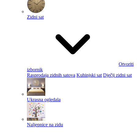
Zidni sat
Otvoriti
izbornik
Rasprodaja zidnih satova
Kuhinjski sat
Dječji zidni sat
Ukrasna ogledala
Naljepnice na zidu