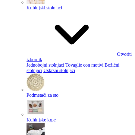
Kuhinjski stolnjaci
Otvoriti
izbornik
Jednobojni stolnjaci
Tovaglie con motivi
Božićni
stolnjaci
Uskrsni stolnjaci
Podmetači za sto
Kuhinjske krpe