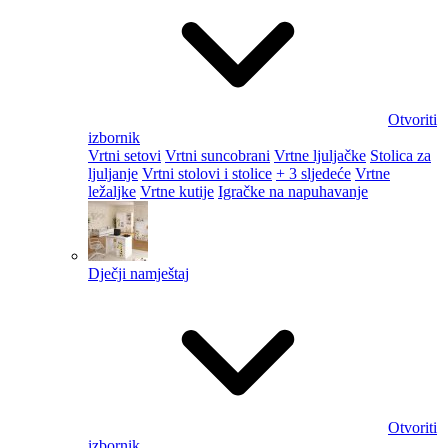
Otvoriti
izbornik
Vrtni setovi
Vrtni suncobrani
Vrtne ljuljačke
Stolica za
ljuljanje
Vrtni stolovi i stolice
+ 3 sljedeće
Vrtne
ležaljke
Vrtne kutije
Igračke na napuhavanje
Dječji namještaj
Otvoriti
izbornik