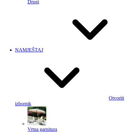
Drugi
NAMJEŠTAJ
Otvoriti
izbornik
Vrtna garnitura