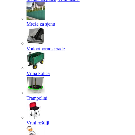
Mreže za sjenu
Vodootporne cerade
Vrtna kolica
Trampolini
Vrtni roštilji