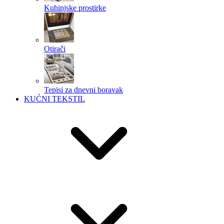
Kuhinjske prostirke
Otirači
Tepisi za dnevni boravak
KUĆNI TEKSTIL