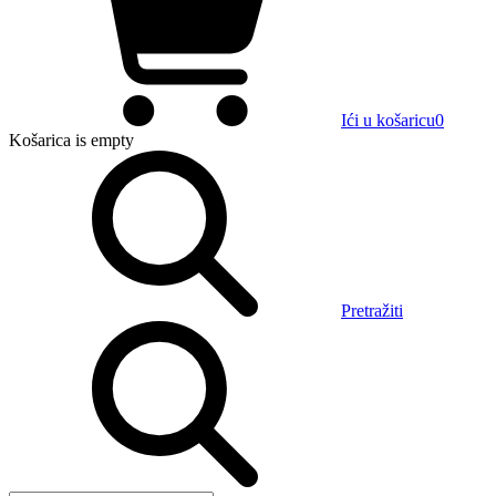
Ići u košaricu
0
Košarica
is empty
Pretražiti