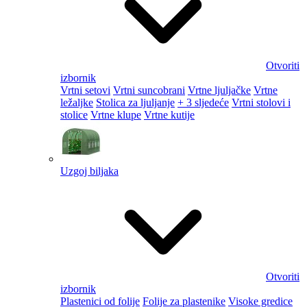
Otvoriti
izbornik
Vrtni setovi
Vrtni suncobrani
Vrtne ljuljačke
Vrtne
ležaljke
Stolica za ljuljanje
+ 3 sljedeće
Vrtni stolovi i
stolice
Vrtne klupe
Vrtne kutije
Uzgoj biljaka
Otvoriti
izbornik
Plastenici od folije
Folije za plastenike
Visoke gredice