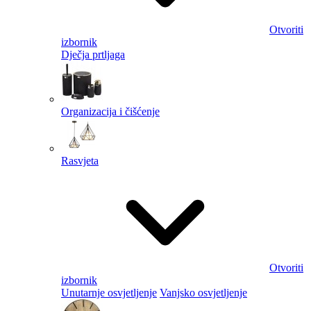
Otvoriti
izbornik
Dječja prtljaga
Organizacija i čišćenje
Rasvjeta
Otvoriti
izbornik
Unutarnje osvjetljenje
Vanjsko osvjetljenje