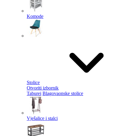
Komode
Stolice
Otvoriti izbornik
Taburei
Blagovaonske stolice
Vješalice i stalci