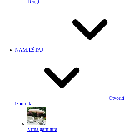
Drugi
NAMJEŠTAJ
Otvoriti
izbornik
Vrtna garnitura