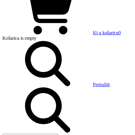
Ići u košaricu
0
Košarica
is empty
Pretražiti