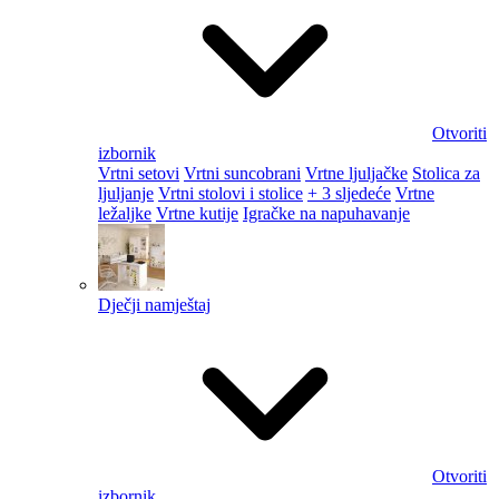
Otvoriti
izbornik
Vrtni setovi
Vrtni suncobrani
Vrtne ljuljačke
Stolica za
ljuljanje
Vrtni stolovi i stolice
+ 3 sljedeće
Vrtne
ležaljke
Vrtne kutije
Igračke na napuhavanje
Dječji namještaj
Otvoriti
izbornik