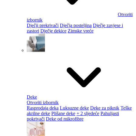
Otvoriti
izbornik
Dječji prekrivači
Dječja posteljina
Dječje zavjese i
zastori
Dječje dekice
Zimske vreće
Deke
Otvoriti izbornik
Rasprodaja deka
Luksuzne deke
Deke za piknik
Teške
akrilne deke
Plišane deke
+ 2 sljedeće
Pahuljasti
pokrivači
Deke od mikrofibre