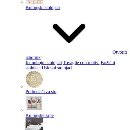
Kuhinjski stolnjaci
Otvoriti
izbornik
Jednobojni stolnjaci
Tovaglie con motivi
Božićni
stolnjaci
Uskrsni stolnjaci
Podmetači za sto
Kuhinjske krpe