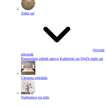
Zidni sat
Otvoriti
izbornik
Rasprodaja zidnih satova
Kuhinjski sat
Dječji zidni sat
Ukrasna ogledala
Naljepnice na zidu