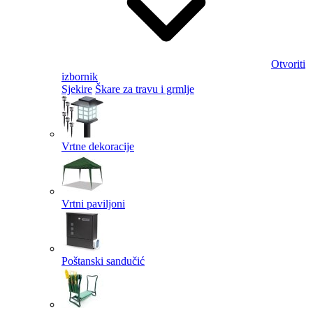
Otvoriti
izbornik
Sjekire
Škare za travu i grmlje
Vrtne dekoracije
Vrtni paviljoni
Poštanski sandučić