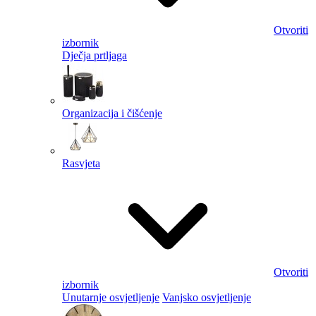
Otvoriti
izbornik
Dječja prtljaga
Organizacija i čišćenje
Rasvjeta
Otvoriti
izbornik
Unutarnje osvjetljenje
Vanjsko osvjetljenje