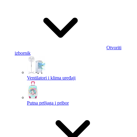
Otvoriti
izbornik
Ventilatori i klima uređaji
Putna prtljaga i pribor