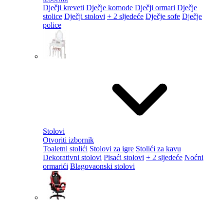
Dječji kreveti
Dječje komode
Dječji ormari
Dječje
stolice
Dječji stolovi
+ 2 sljedeće
Dječje sofe
Dječje
police
Stolovi
Otvoriti izbornik
Toaletni stolići
Stolovi za igre
Stolići za kavu
Dekorativni stolovi
Pisaći stolovi
+ 2 sljedeće
Noćni
ormarići
Blagovaonski stolovi