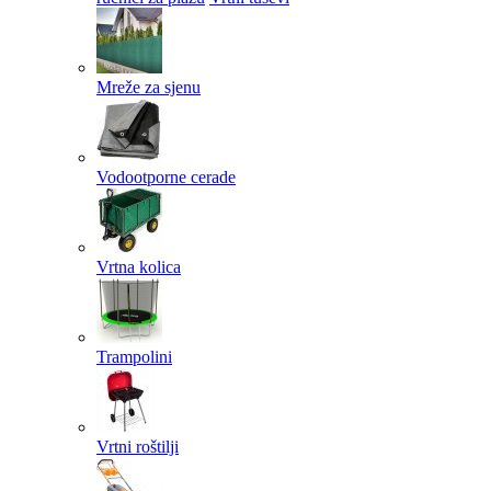
Mreže za sjenu
Vodootporne cerade
Vrtna kolica
Trampolini
Vrtni roštilji