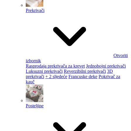
Prekrivači
Otvoriti
izbornik
Rasprodaja prekrivača za krevet
Jednobojni prekrivači
Luksuzni prekrivači
Reverzibilni prekrivači
3D
prekrivači
+ 2 sljedeće
Francuske deke
Pokrivač za
kauč
Posteljine