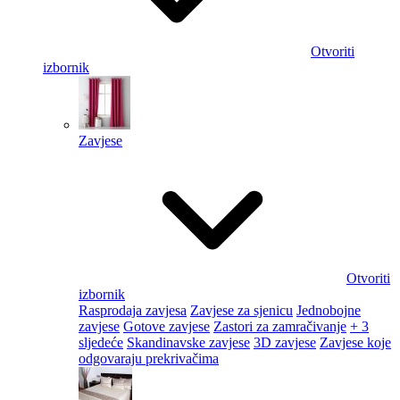
Otvoriti
izbornik
Zavjese
Otvoriti
izbornik
Rasprodaja zavjesa
Zavjese za sjenicu
Jednobojne
zavjese
Gotove zavjese
Zastori za zamračivanje
+ 3
sljedeće
Skandinavske zavjese
3D zavjese
Zavjese koje
odgovaraju prekrivačima