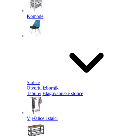
Komode
Stolice
Otvoriti izbornik
Taburei
Blagovaonske stolice
Vješalice i stalci