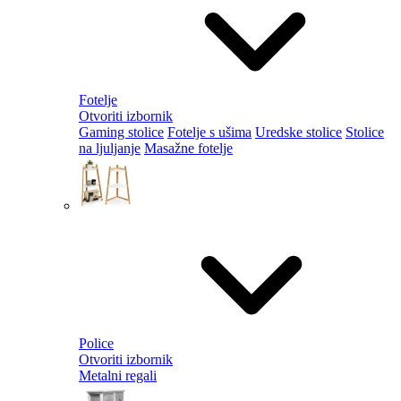
Fotelje
Otvoriti izbornik
Gaming stolice
Fotelje s ušima
Uredske stolice
Stolice
na ljuljanje
Masažne fotelje
Police
Otvoriti izbornik
Metalni regali