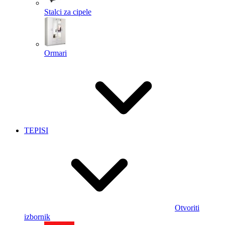
Stalci za cipele
Ormari
TEPISI
Otvoriti
izbornik