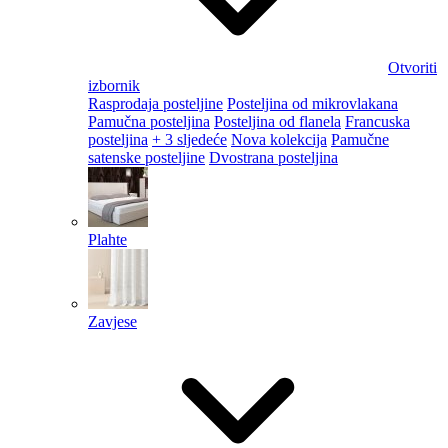
Otvoriti
izbornik
Rasprodaja posteljine
Posteljina od mikrovlakana
Pamučna posteljina
Posteljina od flanela
Francuska
posteljina
+ 3 sljedeće
Nova kolekcija
Pamučne
satenske posteljine
Dvostrana posteljina
Plahte
Zavjese