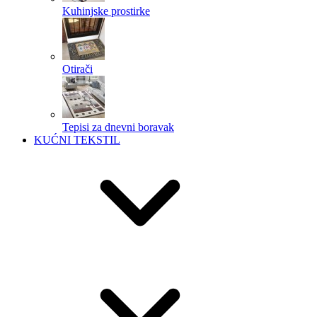
Kuhinjske prostirke
Otirači
Tepisi za dnevni boravak
KUĆNI TEKSTIL