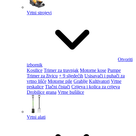
Vrtni strojevi
Otvoriti
izbornik
Kosilice
Trimer za travnjak
Motorne kose
Pumpe
Trimer za živicu
+ 9 sljedećih
Usisavači i puhači za
vrtno lišće
Motorne pile
Grablje
Kultivatori
Vrtne
prskalice
Tlačni čistači
Crijeva i kolica za crijeva
Drobilice grana
Vrtne bušilice
Vrtni alati