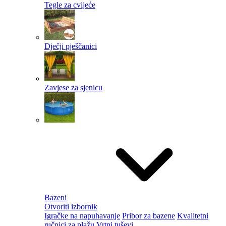
Tegle za cvijeće
Dječji pješčanici
Zavjese za sjenicu
Bazeni
Otvoriti izbornik
Igračke na napuhavanje
Pribor za bazene
Kvalitetni
ručnici za plažu
Vrtni tuševi