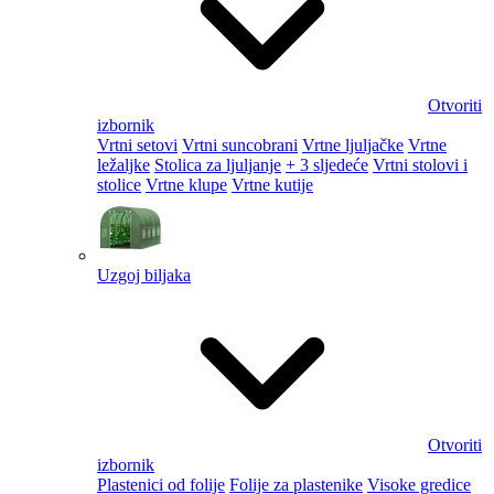
Otvoriti
izbornik
Vrtni setovi
Vrtni suncobrani
Vrtne ljuljačke
Vrtne
ležaljke
Stolica za ljuljanje
+ 3 sljedeće
Vrtni stolovi i
stolice
Vrtne klupe
Vrtne kutije
Uzgoj biljaka
Otvoriti
izbornik
Plastenici od folije
Folije za plastenike
Visoke gredice