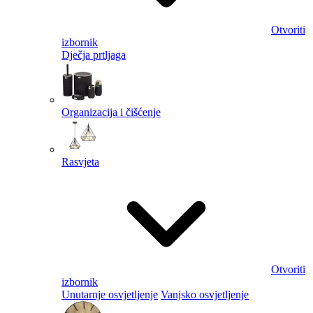
Otvoriti
izbornik
Dječja prtljaga
Organizacija i čišćenje
Rasvjeta
Otvoriti
izbornik
Unutarnje osvjetljenje
Vanjsko osvjetljenje