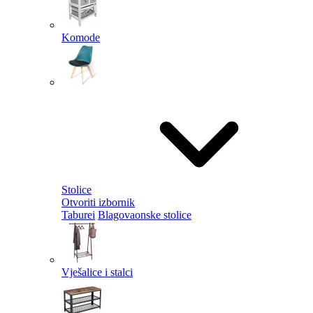
Komode
Stolice
Otvoriti izbornik
Taburei
Blagovaonske stolice
Vješalice i stalci