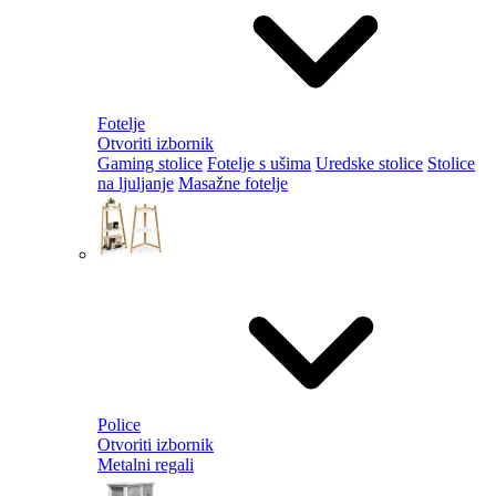
Fotelje
Otvoriti izbornik
Gaming stolice
Fotelje s ušima
Uredske stolice
Stolice
na ljuljanje
Masažne fotelje
Police
Otvoriti izbornik
Metalni regali