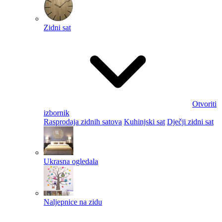
Zidni sat
Otvoriti
izbornik
Rasprodaja zidnih satova
Kuhinjski sat
Dječji zidni sat
Ukrasna ogledala
Naljepnice na zidu