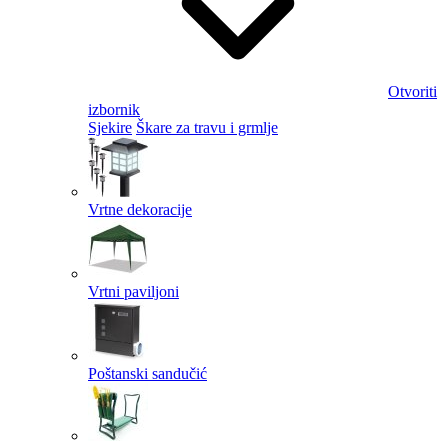
Otvoriti
izbornik
Sjekire
Škare za travu i grmlje
Vrtne dekoracije
Vrtni paviljoni
Poštanski sandučić