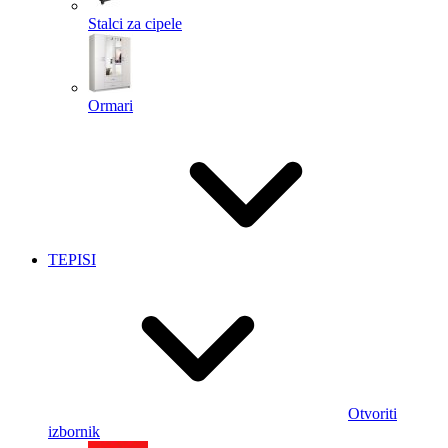
Stalci za cipele
Ormari
TEPISI
Otvoriti
izbornik