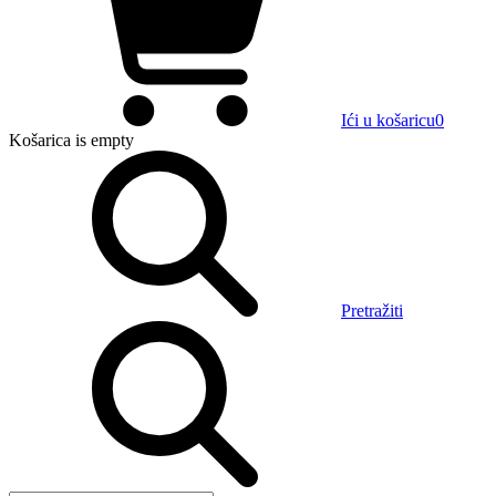
Ići u košaricu
0
Košarica
is empty
Pretražiti