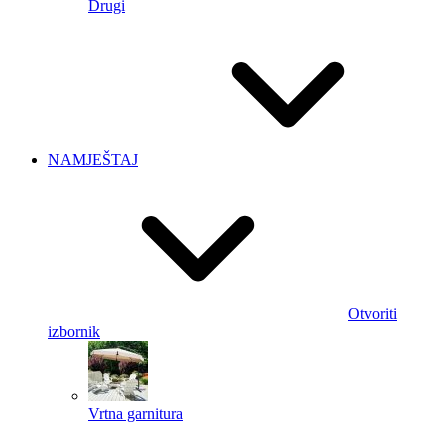
Drugi
NAMJEŠTAJ
Otvoriti
izbornik
Vrtna garnitura