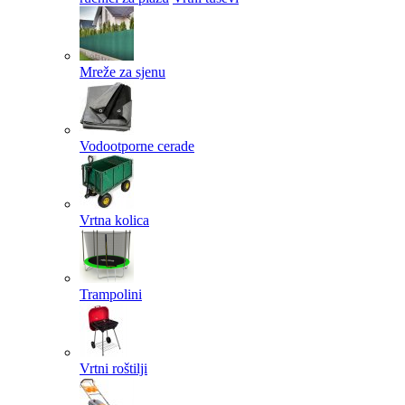
Mreže za sjenu
Vodootporne cerade
Vrtna kolica
Trampolini
Vrtni roštilji