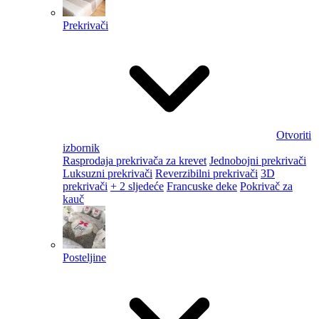
Prekrivači
Otvoriti
izbornik
Rasprodaja prekrivača za krevet
Jednobojni prekrivači
Luksuzni prekrivači
Reverzibilni prekrivači
3D
prekrivači
+ 2 sljedeće
Francuske deke
Pokrivač za
kauč
Posteljine