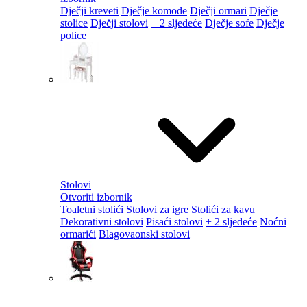
Dječji kreveti
Dječje komode
Dječji ormari
Dječje
stolice
Dječji stolovi
+ 2 sljedeće
Dječje sofe
Dječje
police
Stolovi
Otvoriti izbornik
Toaletni stolići
Stolovi za igre
Stolići za kavu
Dekorativni stolovi
Pisaći stolovi
+ 2 sljedeće
Noćni
ormarići
Blagovaonski stolovi