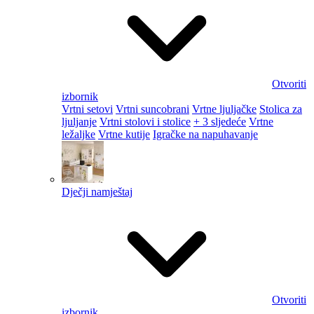
Otvoriti
izbornik
Vrtni setovi
Vrtni suncobrani
Vrtne ljuljačke
Stolica za
ljuljanje
Vrtni stolovi i stolice
+ 3 sljedeće
Vrtne
ležaljke
Vrtne kutije
Igračke na napuhavanje
Dječji namještaj
Otvoriti
izbornik