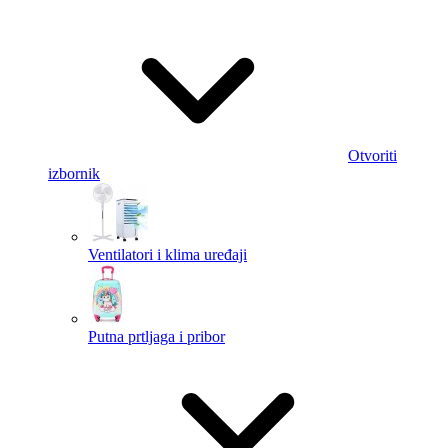
Otvoriti
izbornik
Ventilatori i klima uređaji
Putna prtljaga i pribor