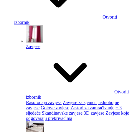
Otvoriti
izbornik
Zavjese
Otvoriti
izbornik
Rasprodaja zavjesa
Zavjese za sjenicu
Jednobojne
zavjese
Gotove zavjese
Zastori za zamračivanje
+ 3
sljedeće
Skandinavske zavjese
3D zavjese
Zavjese koje
odgovaraju prekrivačima