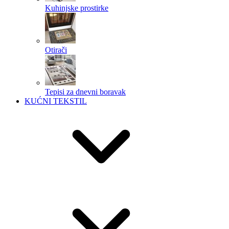
Kuhinjske prostirke
Otirači
Tepisi za dnevni boravak
KUĆNI TEKSTIL