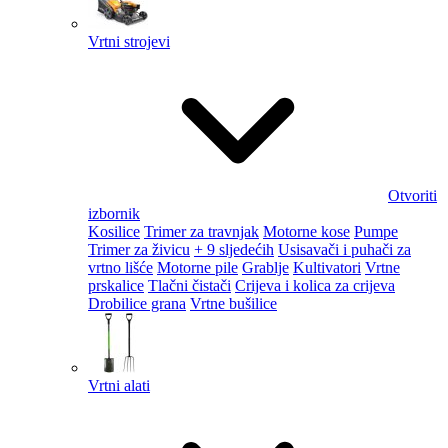
Vrtni strojevi
Otvoriti
izbornik
Kosilice
Trimer za travnjak
Motorne kose
Pumpe
Trimer za živicu
+ 9 sljedećih
Usisavači i puhači za
vrtno lišće
Motorne pile
Grablje
Kultivatori
Vrtne
prskalice
Tlačni čistači
Crijeva i kolica za crijeva
Drobilice grana
Vrtne bušilice
Vrtni alati