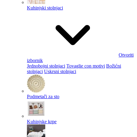
Kuhinjski stolnjaci
Otvoriti
izbornik
Jednobojni stolnjaci
Tovaglie con motivi
Božićni
stolnjaci
Uskrsni stolnjaci
Podmetači za sto
Kuhinjske krpe