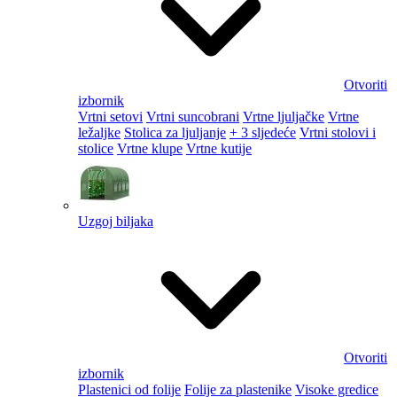
Otvoriti
izbornik
Vrtni setovi
Vrtni suncobrani
Vrtne ljuljačke
Vrtne
ležaljke
Stolica za ljuljanje
+ 3 sljedeće
Vrtni stolovi i
stolice
Vrtne klupe
Vrtne kutije
Uzgoj biljaka
Otvoriti
izbornik
Plastenici od folije
Folije za plastenike
Visoke gredice