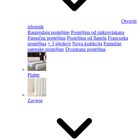
Otvoriti
izbornik
Rasprodaja posteljine
Posteljina od mikrovlakana
Pamučna posteljina
Posteljina od flanela
Francuska
posteljina
+ 3 sljedeće
Nova kolekcija
Pamučne
satenske posteljine
Dvostrana posteljina
Plahte
Zavjese