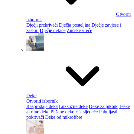
Otvoriti
izbornik
Dječji prekrivači
Dječja posteljina
Dječje zavjese i
zastori
Dječje dekice
Zimske vreće
Deke
Otvoriti izbornik
Rasprodaja deka
Luksuzne deke
Deke za piknik
Teške
akrilne deke
Plišane deke
+ 2 sljedeće
Pahuljasti
pokrivači
Deke od mikrofibre