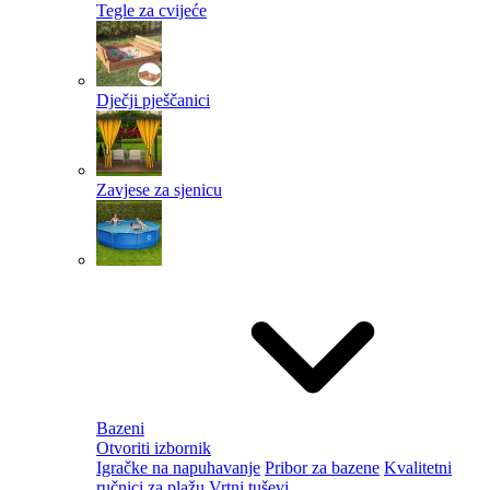
Tegle za cvijeće
Dječji pješčanici
Zavjese za sjenicu
Bazeni
Otvoriti izbornik
Igračke na napuhavanje
Pribor za bazene
Kvalitetni
ručnici za plažu
Vrtni tuševi