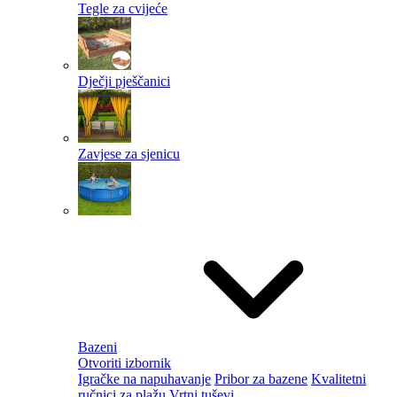
Tegle za cvijeće
Dječji pješčanici
Zavjese za sjenicu
Bazeni
Otvoriti izbornik
Igračke na napuhavanje
Pribor za bazene
Kvalitetni
ručnici za plažu
Vrtni tuševi