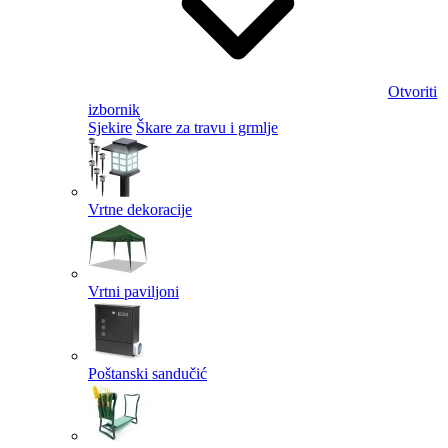
Otvoriti
izbornik
Sjekire
Škare za travu i grmlje
Vrtne dekoracije
Vrtni paviljoni
Poštanski sandučić