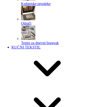
Kuhinjske prostirke
Otirači
Tepisi za dnevni boravak
KUĆNI TEKSTIL