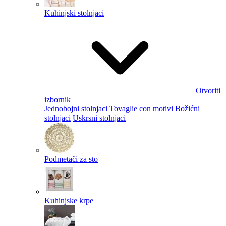
Kuhinjski stolnjaci
Otvoriti
izbornik
Jednobojni stolnjaci
Tovaglie con motivi
Božićni
stolnjaci
Uskrsni stolnjaci
Podmetači za sto
Kuhinjske krpe