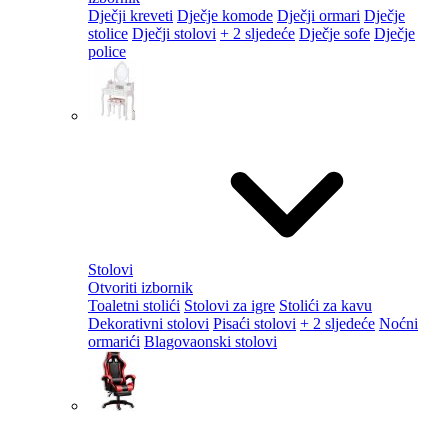
Dječji kreveti
Dječje komode
Dječji ormari
Dječje
stolice
Dječji stolovi
+ 2 sljedeće
Dječje sofe
Dječje
police
Stolovi
Otvoriti izbornik
Toaletni stolići
Stolovi za igre
Stolići za kavu
Dekorativni stolovi
Pisaći stolovi
+ 2 sljedeće
Noćni
ormarići
Blagovaonski stolovi