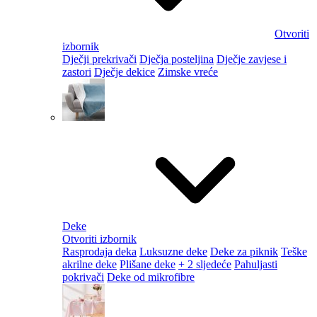
Otvoriti
izbornik
Dječji prekrivači
Dječja posteljina
Dječje zavjese i
zastori
Dječje dekice
Zimske vreće
Deke
Otvoriti izbornik
Rasprodaja deka
Luksuzne deke
Deke za piknik
Teške
akrilne deke
Plišane deke
+ 2 sljedeće
Pahuljasti
pokrivači
Deke od mikrofibre