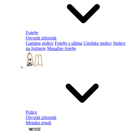
Fotelje
Otvoriti izbornik
Gaming stolice
Fotelje s ušima
Uredske stolice
Stolice
na ljuljanje
Masažne fotelje
Police
Otvoriti izbornik
Metalni regali