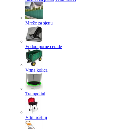
Mreže za sjenu
Vodootporne cerade
Vrtna kolica
Trampolini
Vrtni roštilji