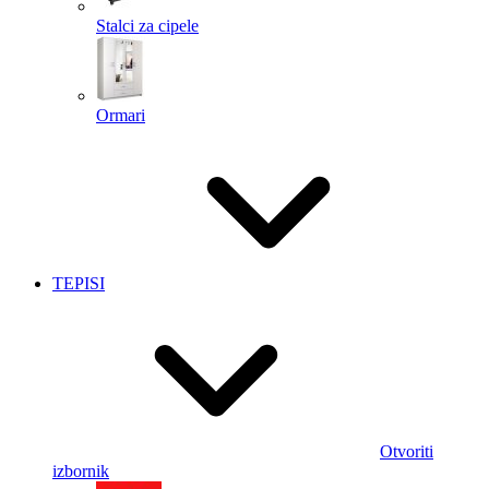
Stalci za cipele
Ormari
TEPISI
Otvoriti
izbornik