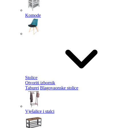
Komode
Stolice
Otvoriti izbornik
Taburei
Blagovaonske stolice
Vješalice i stalci