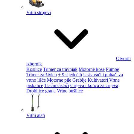
Vrtni strojevi
Otvoriti
izbornik
Kosilice
Trimer za travnjak
Motorne kose
Pumpe
Trimer za živicu
+ 9 sljedećih
Usisavači i puhači za
vrtno lišće
Motorne pile
Grablje
Kultivatori
Vrtne
prskalice
Tlačni čistači
Crijeva i kolica za crijeva
Drobilice grana
Vrtne bušilice
Vrtni alati