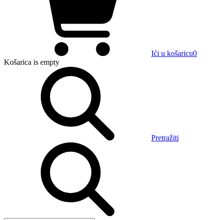
Ići u košaricu
0
Košarica
is empty
Pretražiti