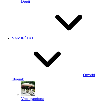
Drugi
NAMJEŠTAJ
Otvoriti
izbornik
Vrtna garnitura