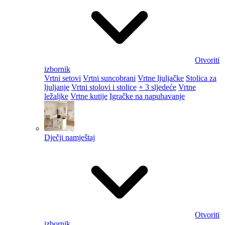
Otvoriti
izbornik
Vrtni setovi
Vrtni suncobrani
Vrtne ljuljačke
Stolica za
ljuljanje
Vrtni stolovi i stolice
+ 3 sljedeće
Vrtne
ležaljke
Vrtne kutije
Igračke na napuhavanje
Dječji namještaj
Otvoriti
izbornik