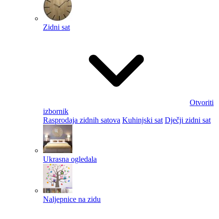
Zidni sat
Otvoriti
izbornik
Rasprodaja zidnih satova
Kuhinjski sat
Dječji zidni sat
Ukrasna ogledala
Naljepnice na zidu