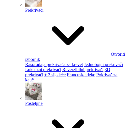
Prekrivači
Otvoriti
izbornik
Rasprodaja prekrivača za krevet
Jednobojni prekrivači
Luksuzni prekrivači
Reverzibilni prekrivači
3D
prekrivači
+ 2 sljedeće
Francuske deke
Pokrivač za
kauč
Posteljine