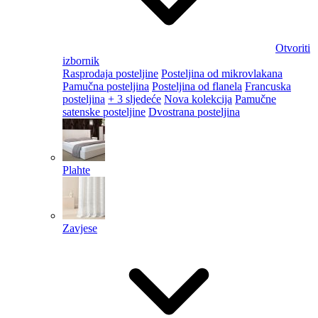
Otvoriti
izbornik
Rasprodaja posteljine
Posteljina od mikrovlakana
Pamučna posteljina
Posteljina od flanela
Francuska
posteljina
+ 3 sljedeće
Nova kolekcija
Pamučne
satenske posteljine
Dvostrana posteljina
Plahte
Zavjese