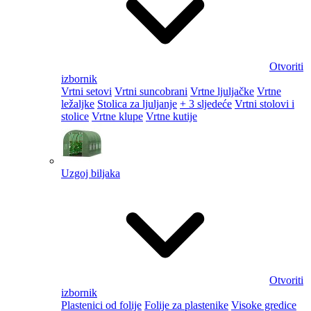
Otvoriti
izbornik
Vrtni setovi
Vrtni suncobrani
Vrtne ljuljačke
Vrtne
ležaljke
Stolica za ljuljanje
+ 3 sljedeće
Vrtni stolovi i
stolice
Vrtne klupe
Vrtne kutije
Uzgoj biljaka
Otvoriti
izbornik
Plastenici od folije
Folije za plastenike
Visoke gredice