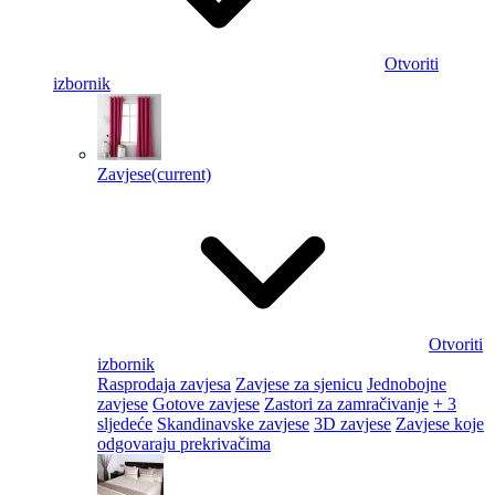
Otvoriti
izbornik
Zavjese
(current)
Otvoriti
izbornik
Rasprodaja zavjesa
Zavjese za sjenicu
Jednobojne
zavjese
Gotove zavjese
Zastori za zamračivanje
+ 3
sljedeće
Skandinavske zavjese
3D zavjese
Zavjese koje
odgovaraju prekrivačima