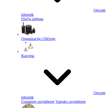
Otvoriti
izbornik
Dječja prtljaga
Organizacija i čišćenje
Rasvjeta
Otvoriti
izbornik
Unutarnje osvjetljenje
Vanjsko osvjetljenje