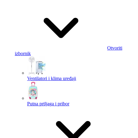
Otvoriti
izbornik
Ventilatori i klima uređaji
Putna prtljaga i pribor