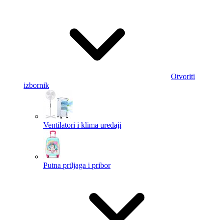
Otvoriti
izbornik
Ventilatori i klima uređaji
Putna prtljaga i pribor