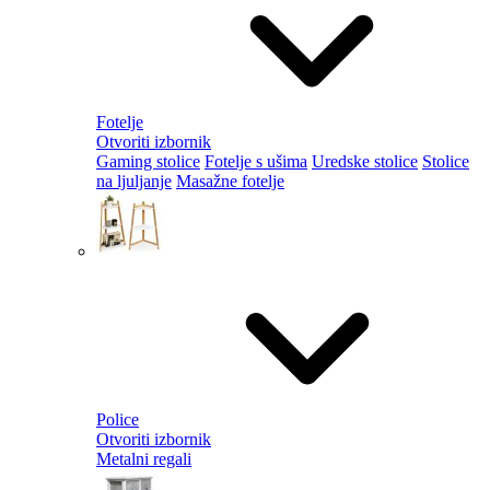
Fotelje
Otvoriti izbornik
Gaming stolice
Fotelje s ušima
Uredske stolice
Stolice
na ljuljanje
Masažne fotelje
Police
Otvoriti izbornik
Metalni regali