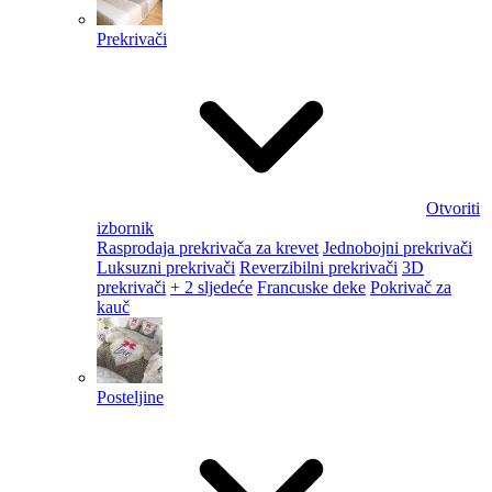
Prekrivači
Otvoriti
izbornik
Rasprodaja prekrivača za krevet
Jednobojni prekrivači
Luksuzni prekrivači
Reverzibilni prekrivači
3D
prekrivači
+ 2 sljedeće
Francuske deke
Pokrivač za
kauč
Posteljine