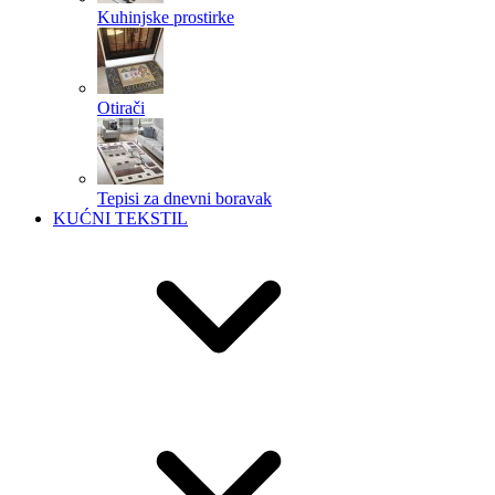
Kuhinjske prostirke
Otirači
Tepisi za dnevni boravak
KUĆNI TEKSTIL