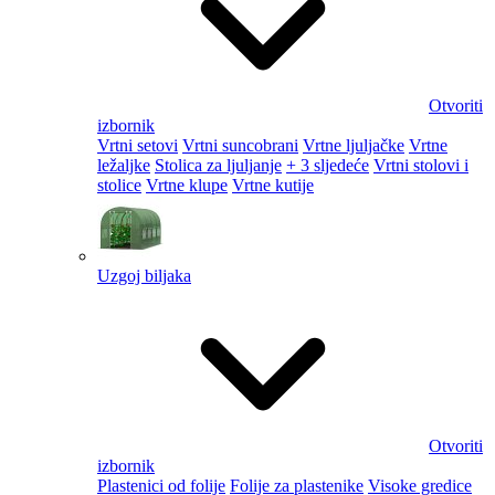
Otvoriti
izbornik
Vrtni setovi
Vrtni suncobrani
Vrtne ljuljačke
Vrtne
ležaljke
Stolica za ljuljanje
+ 3 sljedeće
Vrtni stolovi i
stolice
Vrtne klupe
Vrtne kutije
Uzgoj biljaka
Otvoriti
izbornik
Plastenici od folije
Folije za plastenike
Visoke gredice