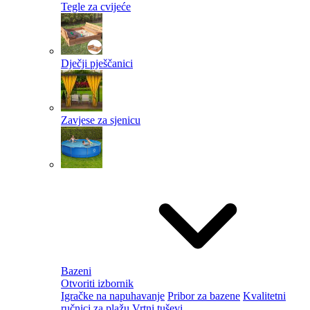
Tegle za cvijeće
Dječji pješčanici
Zavjese za sjenicu
Bazeni
Otvoriti izbornik
Igračke na napuhavanje
Pribor za bazene
Kvalitetni
ručnici za plažu
Vrtni tuševi