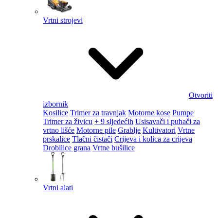
Vrtni strojevi
Otvoriti
izbornik
Kosilice
Trimer za travnjak
Motorne kose
Pumpe
Trimer za živicu
+ 9 sljedećih
Usisavači i puhači za
vrtno lišće
Motorne pile
Grablje
Kultivatori
Vrtne
prskalice
Tlačni čistači
Crijeva i kolica za crijeva
Drobilice grana
Vrtne bušilice
Vrtni alati