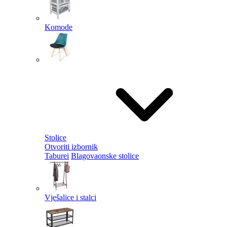
Komode
Stolice
Otvoriti izbornik
Taburei
Blagovaonske stolice
Vješalice i stalci