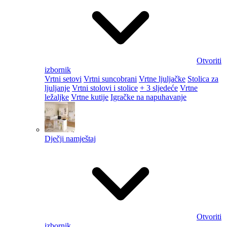
Otvoriti
izbornik
Vrtni setovi
Vrtni suncobrani
Vrtne ljuljačke
Stolica za
ljuljanje
Vrtni stolovi i stolice
+ 3 sljedeće
Vrtne
ležaljke
Vrtne kutije
Igračke na napuhavanje
Dječji namještaj
Otvoriti
izbornik