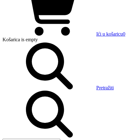
Ići u košaricu
0
Košarica
is empty
Pretražiti