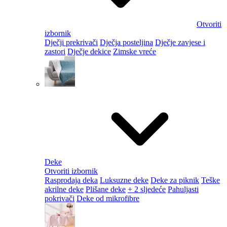
Otvoriti
izbornik
Dječji prekrivači
Dječja posteljina
Dječje zavjese i
zastori
Dječje dekice
Zimske vreće
Deke
Otvoriti izbornik
Rasprodaja deka
Luksuzne deke
Deke za piknik
Teške
akrilne deke
Plišane deke
+ 2 sljedeće
Pahuljasti
pokrivači
Deke od mikrofibre