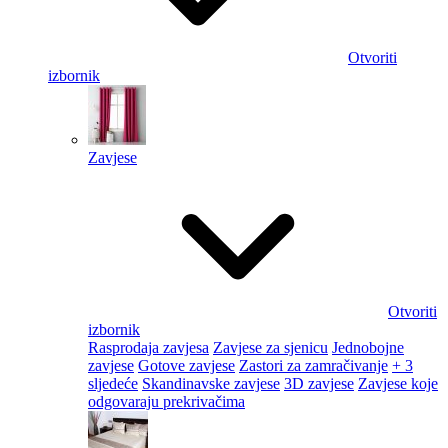
Otvoriti
izbornik
Zavjese
Otvoriti
izbornik
Rasprodaja zavjesa
Zavjese za sjenicu
Jednobojne
zavjese
Gotove zavjese
Zastori za zamračivanje
+ 3
sljedeće
Skandinavske zavjese
3D zavjese
Zavjese koje
odgovaraju prekrivačima