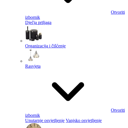
Otvoriti
izbornik
Dječja prtljaga
Organizacija i čišćenje
Rasvjeta
Otvoriti
izbornik
Unutarnje osvjetljenje
Vanjsko osvjetljenje