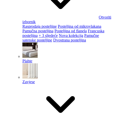
Otvoriti
izbornik
Rasprodaja posteljine
Posteljina od mikrovlakana
Pamučna posteljina
Posteljina od flanela
Francuska
posteljina
+ 3 sljedeće
Nova kolekcija
Pamučne
satenske posteljine
Dvostrana posteljina
Plahte
Zavjese