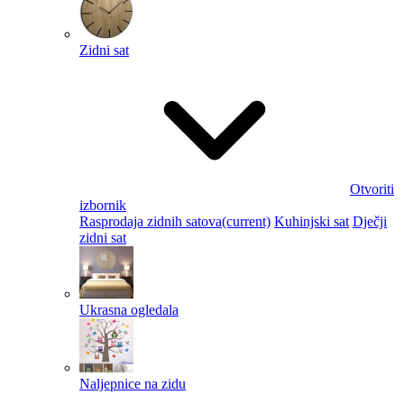
Zidni sat
Otvoriti
izbornik
Rasprodaja zidnih satova
(current)
Kuhinjski sat
Dječji
zidni sat
Ukrasna ogledala
Naljepnice na zidu