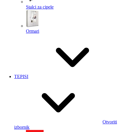
Stalci za cipele
Ormari
TEPISI
Otvoriti
izbornik