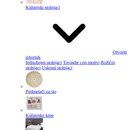
Kuhinjski stolnjaci
Otvoriti
izbornik
Jednobojni stolnjaci
Tovaglie con motivi
Božićni
stolnjaci
Uskrsni stolnjaci
Podmetači za sto
Kuhinjske krpe