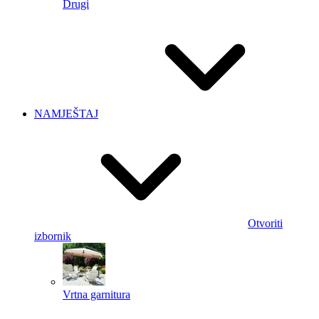
Drugi
NAMJEŠTAJ
Otvoriti
izbornik
Vrtna garnitura