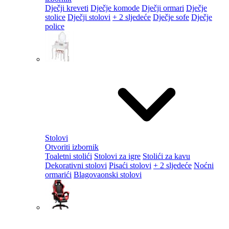
Dječji kreveti
Dječje komode
Dječji ormari
Dječje
stolice
Dječji stolovi
+ 2 sljedeće
Dječje sofe
Dječje
police
Stolovi
Otvoriti izbornik
Toaletni stolići
Stolovi za igre
Stolići za kavu
Dekorativni stolovi
Pisaći stolovi
+ 2 sljedeće
Noćni
ormarići
Blagovaonski stolovi