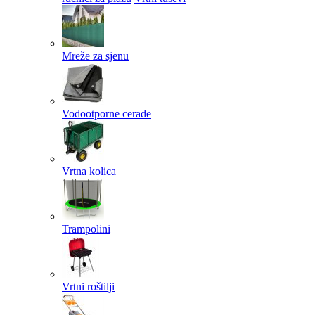
Mreže za sjenu
Vodootporne cerade
Vrtna kolica
Trampolini
Vrtni roštilji