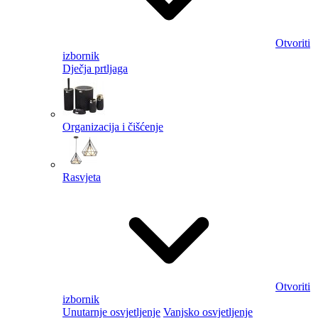
Otvoriti
izbornik
Dječja prtljaga
Organizacija i čišćenje
Rasvjeta
Otvoriti
izbornik
Unutarnje osvjetljenje
Vanjsko osvjetljenje