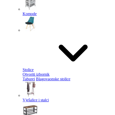
Komode
Stolice
Otvoriti izbornik
Taburei
Blagovaonske stolice
Vješalice i stalci