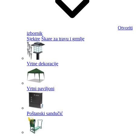
Otvoriti
izbornik
Sjekire
Škare za travu i grmlje
Vrtne dekoracije
Vrtni paviljoni
Poštanski sandučić