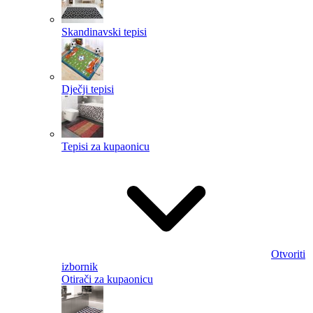
Skandinavski tepisi
Dječji tepisi
Tepisi za kupaonicu
Otvoriti
izbornik
Otirači za kupaonicu