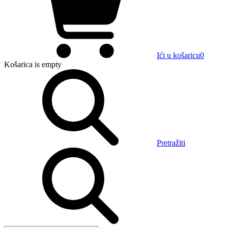
Ići u košaricu
0
Košarica
is empty
Pretražiti