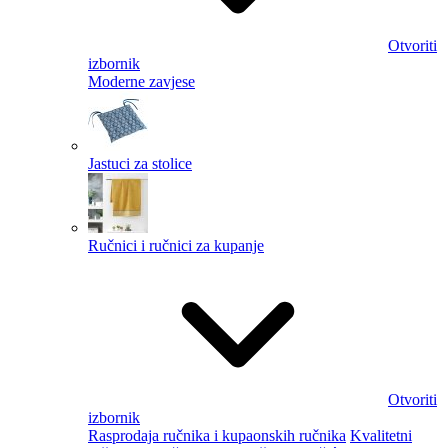
Otvoriti
izbornik
Moderne zavjese
Jastuci za stolice
Ručnici i ručnici za kupanje
Otvoriti
izbornik
Rasprodaja ručnika i kupaonskih ručnika
Kvalitetni