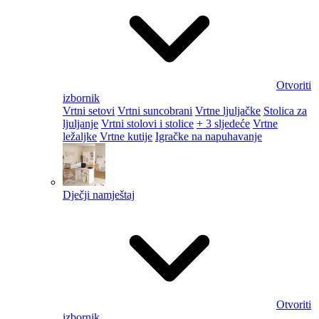
Otvoriti
izbornik
Vrtni setovi
Vrtni suncobrani
Vrtne ljuljačke
Stolica za
ljuljanje
Vrtni stolovi i stolice
+ 3 sljedeće
Vrtne
ležaljke
Vrtne kutije
Igračke na napuhavanje
Dječji namještaj
Otvoriti
izbornik