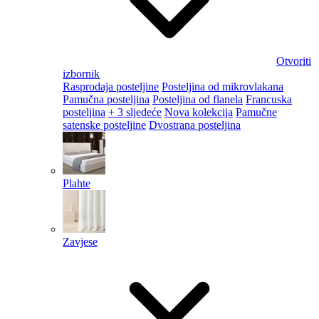
Otvoriti
izbornik
Rasprodaja posteljine
Posteljina od mikrovlakana
Pamučna posteljina
Posteljina od flanela
Francuska
posteljina
+ 3 sljedeće
Nova kolekcija
Pamučne
satenske posteljine
Dvostrana posteljina
Plahte
Zavjese