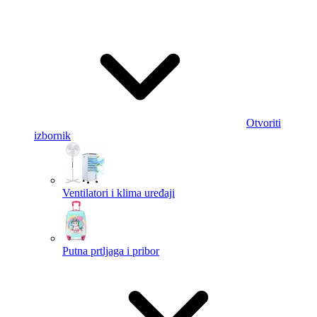
Otvoriti
izbornik
Ventilatori i klima uređaji
Putna prtljaga i pribor