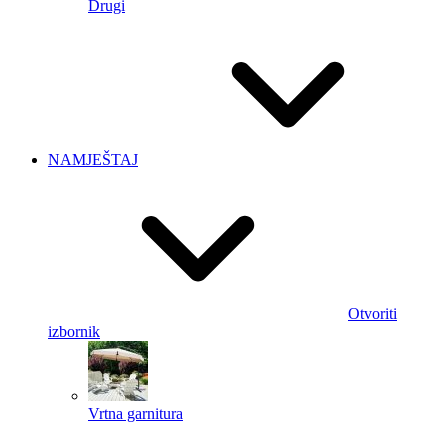
Drugi
NAMJEŠTAJ
Otvoriti
izbornik
Vrtna garnitura