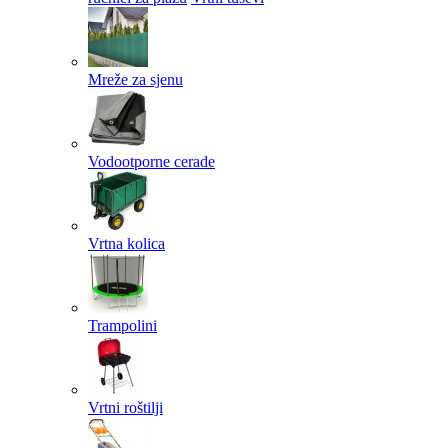
Mreže za sjenu
Vodootporne cerade
Vrtna kolica
Trampolini
Vrtni roštilji