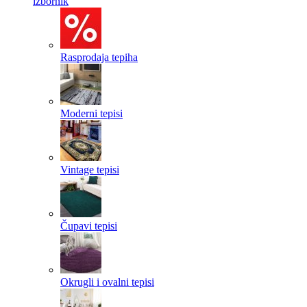
izbornik
Rasprodaja tepiha
Moderni tepisi
Vintage tepisi
Čupavi tepisi
Okrugli i ovalni tepisi