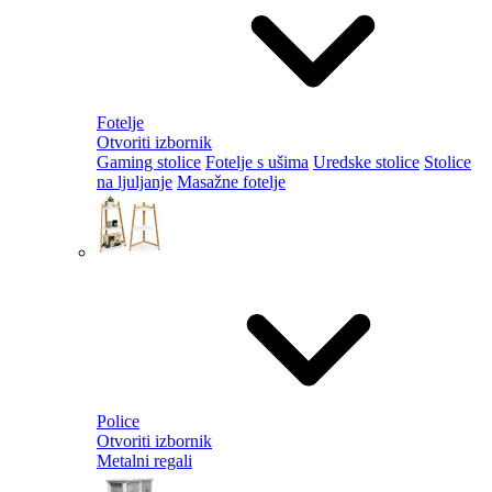
Fotelje
Otvoriti izbornik
Gaming stolice
Fotelje s ušima
Uredske stolice
Stolice
na ljuljanje
Masažne fotelje
Police
Otvoriti izbornik
Metalni regali