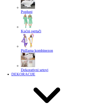
Popluni
Kućni ogrtači
Pidžama kombinezon
Dekorativni setovi
DEKORACIJE