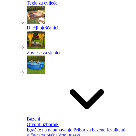
Tegle za cvijeće
Dječji pješčanici
Zavjese za sjenicu
Bazeni
Otvoriti izbornik
Igračke na napuhavanje
Pribor za bazene
Kvalitetni
ručnici za plažu
Vrtni tuševi