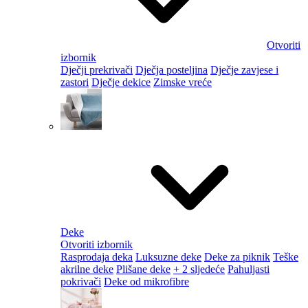
Otvoriti
izbornik
Dječji prekrivači
Dječja posteljina
Dječje zavjese i
zastori
Dječje dekice
Zimske vreće
Deke
Otvoriti izbornik
Rasprodaja deka
Luksuzne deke
Deke za piknik
Teške
akrilne deke
Plišane deke
+ 2 sljedeće
Pahuljasti
pokrivači
Deke od mikrofibre