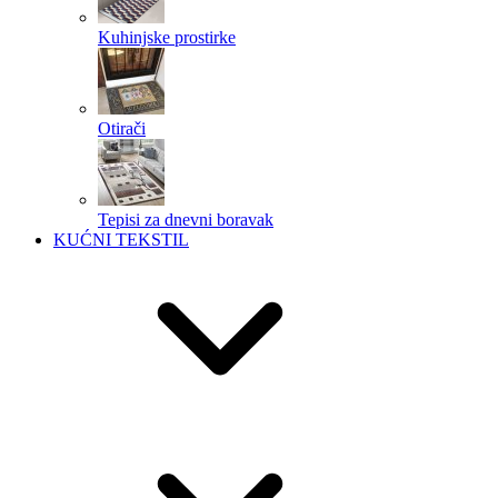
Kuhinjske prostirke
Otirači
Tepisi za dnevni boravak
KUĆNI TEKSTIL