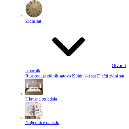
Zidni sat
Otvoriti
izbornik
Rasprodaja zidnih satova
Kuhinjski sat
Dječji zidni sat
Ukrasna ogledala
Naljepnice na zidu