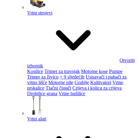
Vrtni strojevi
Otvoriti
izbornik
Kosilice
Trimer za travnjak
Motorne kose
Pumpe
Trimer za živicu
+ 9 sljedećih
Usisavači i puhači za
vrtno lišće
Motorne pile
Grablje
Kultivatori
Vrtne
prskalice
Tlačni čistači
Crijeva i kolica za crijeva
Drobilice grana
Vrtne bušilice
Vrtni alati