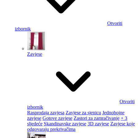
Otvoriti
izbornik
Zavjese
Otvoriti
izbornik
Rasprodaja zavjesa
Zavjese za sjenicu
Jednobojne
zavjese
Gotove zavjese
Zastori za zamračivanje
+ 3
sljedeće
Skandinavske zavjese
3D zavjese
Zavjese koje
odgovaraju prekrivačima