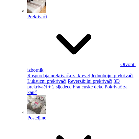
Prekrivači
Otvoriti
izbornik
Rasprodaja prekrivača za krevet
Jednobojni prekrivači
Luksuzni prekrivači
Reverzibilni prekrivači
3D
prekrivači
+ 2 sljedeće
Francuske deke
Pokrivač za
kauč
Posteljine