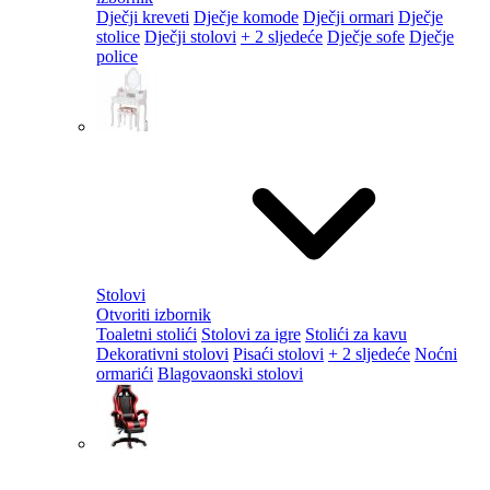
Dječji kreveti
Dječje komode
Dječji ormari
Dječje
stolice
Dječji stolovi
+ 2 sljedeće
Dječje sofe
Dječje
police
Stolovi
Otvoriti izbornik
Toaletni stolići
Stolovi za igre
Stolići za kavu
Dekorativni stolovi
Pisaći stolovi
+ 2 sljedeće
Noćni
ormarići
Blagovaonski stolovi