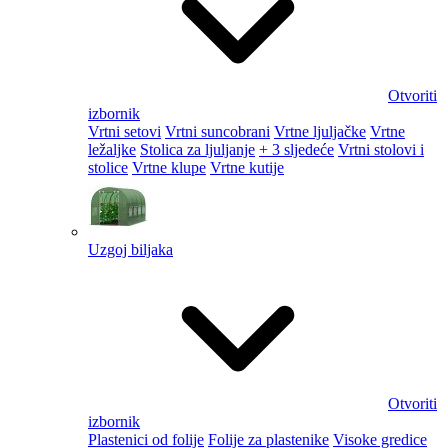
Otvoriti
izbornik
Vrtni setovi
Vrtni suncobrani
Vrtne ljuljačke
Vrtne
ležaljke
Stolica za ljuljanje
+ 3 sljedeće
Vrtni stolovi i
stolice
Vrtne klupe
Vrtne kutije
Uzgoj biljaka
Otvoriti
izbornik
Plastenici od folije
Folije za plastenike
Visoke gredice