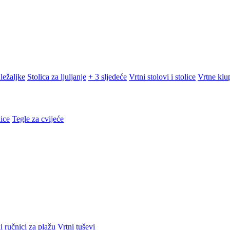
ležaljke
Stolica za ljuljanje
+ 3 sljedeće
Vrtni stolovi i stolice
Vrtne klu
ice
Tegle za cvijeće
i ručnici za plažu
Vrtni tuševi