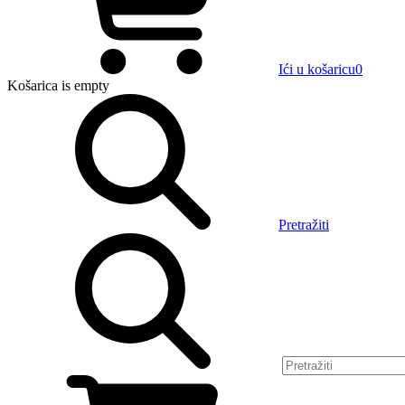
Ići u košaricu
0
Košarica
is empty
Pretražiti