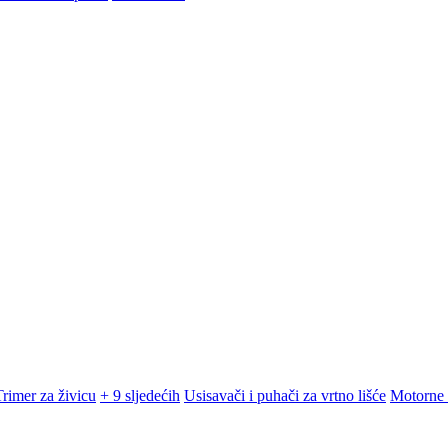
Trimer za živicu
+ 9 sljedećih
Usisavači i puhači za vrtno lišće
Motorne 