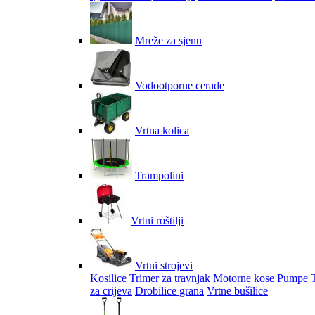
Mreže za sjenu
Vodootporne cerade
Vrtna kolica
Trampolini
Vrtni roštilji
Vrtni strojevi
Kosilice
Trimer za travnjak
Motorne kose
Pumpe
za crijeva
Drobilice grana
Vrtne bušilice