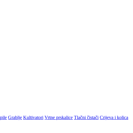
pile
Grablje
Kultivatori
Vrtne prskalice
Tlačni čistači
Crijeva i kolica