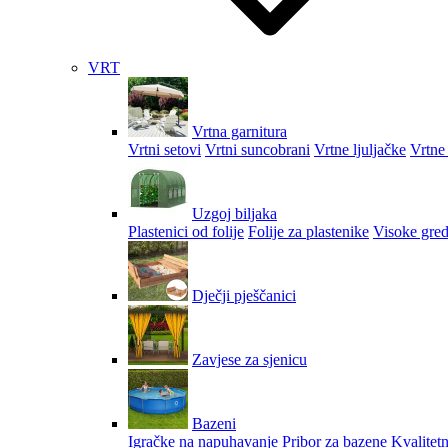
VRT
Vrtna garnitura
Vrtni setovi
Vrtni suncobrani
Vrtne ljuljačke
Vrtne 
Uzgoj biljaka
Plastenici od folije
Folije za plastenike
Visoke gred
Dječji pješčanici
Zavjese za sjenicu
Bazeni
Igračke na napuhavanje
Pribor za bazene
Kvalitetn