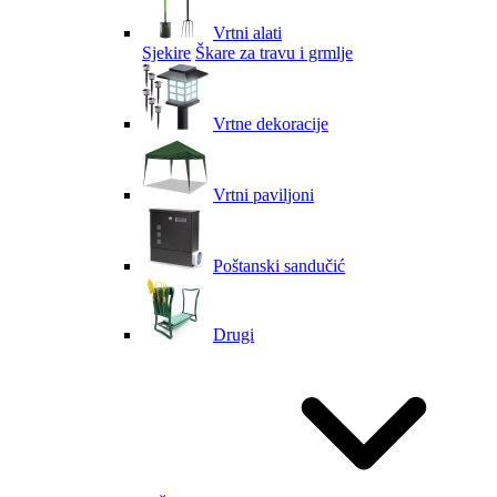
Vrtni alati
Sjekire
Škare za travu i grmlje
Vrtne dekoracije
Vrtni paviljoni
Poštanski sandučić
Drugi