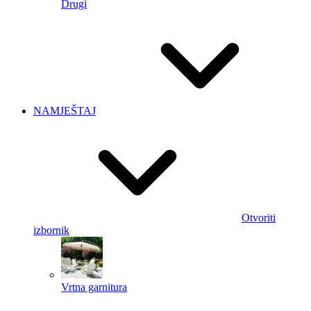
Drugi
NAMJEŠTAJ
Otvoriti
izbornik
Vrtna garnitura