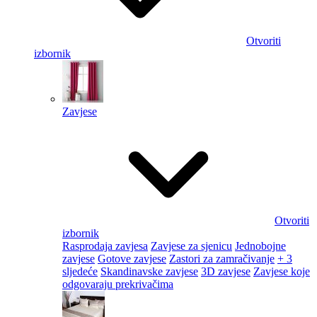
Otvoriti
izbornik
Zavjese
Otvoriti
izbornik
Rasprodaja zavjesa
Zavjese za sjenicu
Jednobojne
zavjese
Gotove zavjese
Zastori za zamračivanje
+ 3
sljedeće
Skandinavske zavjese
3D zavjese
Zavjese koje
odgovaraju prekrivačima