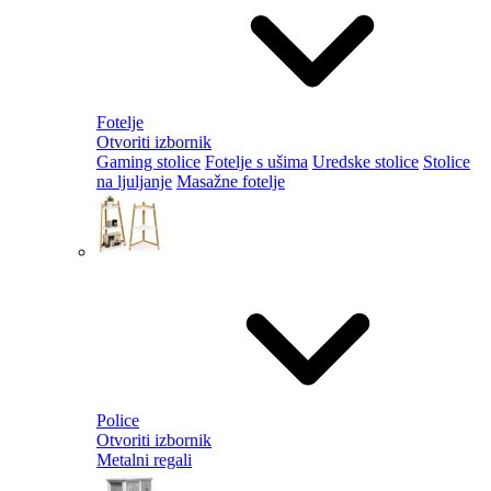
Fotelje
Otvoriti izbornik
Gaming stolice
Fotelje s ušima
Uredske stolice
Stolice
na ljuljanje
Masažne fotelje
Police
Otvoriti izbornik
Metalni regali