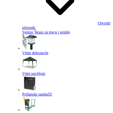
Otvoriti
izbornik
Sjekire
Škare za travu i grmlje
Vrtne dekoracije
Vrtni paviljoni
Poštanski sandučić