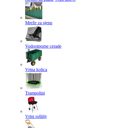
Mreže za sjenu
Vodootporne cerade
Vrtna kolica
Trampolini
Vrtni roštilji