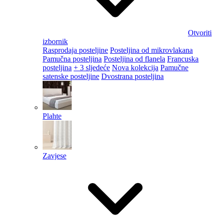
Otvoriti
izbornik
Rasprodaja posteljine
Posteljina od mikrovlakana
Pamučna posteljina
Posteljina od flanela
Francuska
posteljina
+ 3 sljedeće
Nova kolekcija
Pamučne
satenske posteljine
Dvostrana posteljina
Plahte
Zavjese