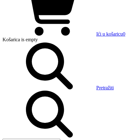
Ići u košaricu
0
Košarica
is empty
Pretražiti