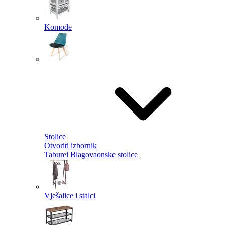
Komode
Stolice
Otvoriti izbornik
Taburei
Blagovaonske stolice
Vješalice i stalci