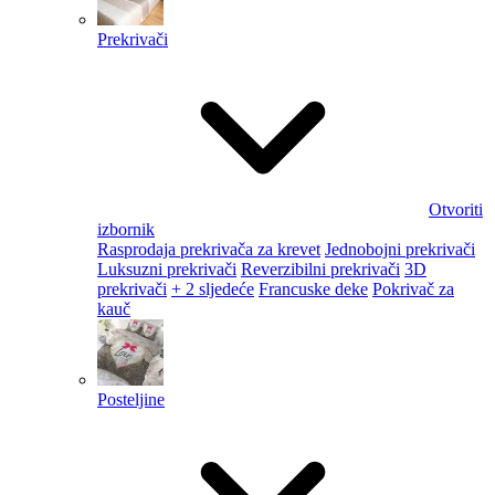
Prekrivači
Otvoriti
izbornik
Rasprodaja prekrivača za krevet
Jednobojni prekrivači
Luksuzni prekrivači
Reverzibilni prekrivači
3D
prekrivači
+ 2 sljedeće
Francuske deke
Pokrivač za
kauč
Posteljine