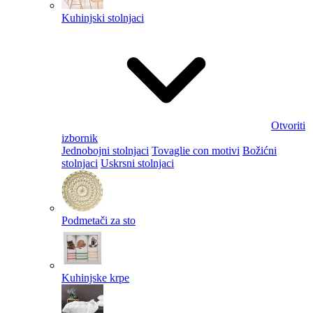
Kuhinjski stolnjaci
Otvoriti
izbornik
Jednobojni stolnjaci
Tovaglie con motivi
Božićni
stolnjaci
Uskrsni stolnjaci
Podmetači za sto
Kuhinjske krpe