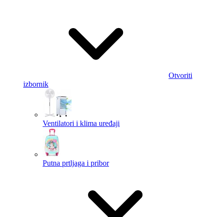
Otvoriti
izbornik
Ventilatori i klima uređaji
Putna prtljaga i pribor