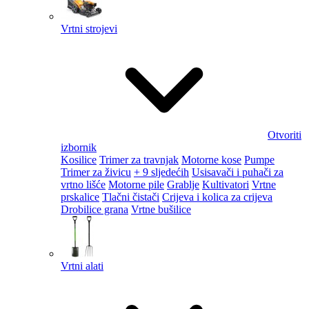
Vrtni strojevi
Otvoriti
izbornik
Kosilice
Trimer za travnjak
Motorne kose
Pumpe
Trimer za živicu
+ 9 sljedećih
Usisavači i puhači za
vrtno lišće
Motorne pile
Grablje
Kultivatori
Vrtne
prskalice
Tlačni čistači
Crijeva i kolica za crijeva
Drobilice grana
Vrtne bušilice
Vrtni alati