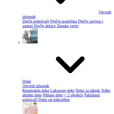
Otvoriti
izbornik
Dječji prekrivači
Dječja posteljina
Dječje zavjese i
zastori
Dječje dekice
Zimske vreće
Deke
Otvoriti izbornik
Rasprodaja deka
Luksuzne deke
Deke za piknik
Teške
akrilne deke
Plišane deke
+ 2 sljedeće
Pahuljasti
pokrivači
Deke od mikrofibre