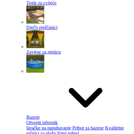
Tegle za cvijeće
Dječji pješčanici
Zavjese za sjenicu
Bazeni
Otvoriti izbornik
Igračke na napuhavanje
Pribor za bazene
Kvalitetni
ručnici za plažu
Vrtni tuševi