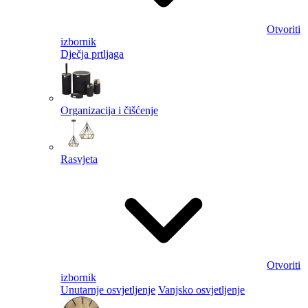
Otvoriti
izbornik
Dječja prtljaga
Organizacija i čišćenje
Rasvjeta
Otvoriti
izbornik
Unutarnje osvjetljenje
Vanjsko osvjetljenje