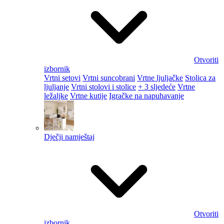
Otvoriti
izbornik
Vrtni setovi
Vrtni suncobrani
Vrtne ljuljačke
Stolica za
ljuljanje
Vrtni stolovi i stolice
+ 3 sljedeće
Vrtne
ležaljke
Vrtne kutije
Igračke na napuhavanje
Dječji namještaj
Otvoriti
izbornik