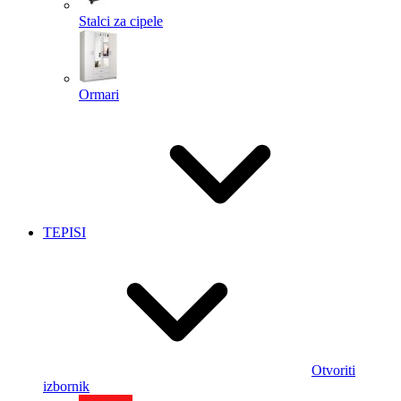
Stalci za cipele
Ormari
TEPISI
Otvoriti
izbornik