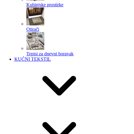
Kuhinjske prostirke
Otirači
Tepisi za dnevni boravak
KUĆNI TEKSTIL