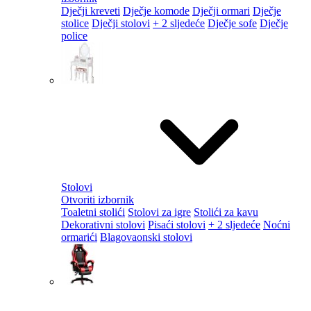
Dječji kreveti
Dječje komode
Dječji ormari
Dječje
stolice
Dječji stolovi
+ 2 sljedeće
Dječje sofe
Dječje
police
Stolovi
Otvoriti izbornik
Toaletni stolići
Stolovi za igre
Stolići za kavu
Dekorativni stolovi
Pisaći stolovi
+ 2 sljedeće
Noćni
ormarići
Blagovaonski stolovi