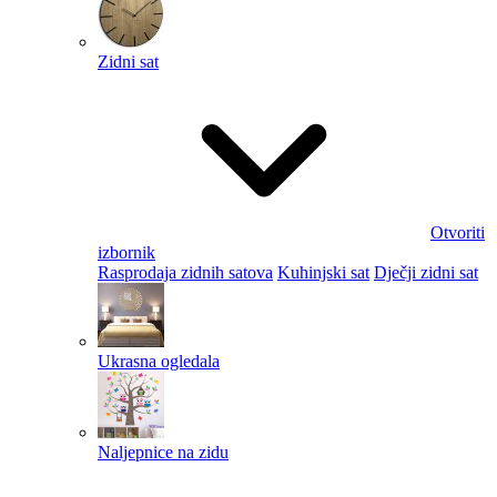
Zidni sat
Otvoriti
izbornik
Rasprodaja zidnih satova
Kuhinjski sat
Dječji zidni sat
Ukrasna ogledala
Naljepnice na zidu