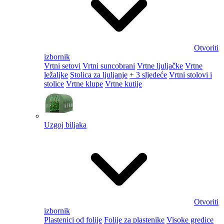
Otvoriti
izbornik
Vrtni setovi
Vrtni suncobrani
Vrtne ljuljačke
Vrtne
ležaljke
Stolica za ljuljanje
+ 3 sljedeće
Vrtni stolovi i
stolice
Vrtne klupe
Vrtne kutije
Uzgoj biljaka
Otvoriti
izbornik
Plastenici od folije
Folije za plastenike
Visoke gredice