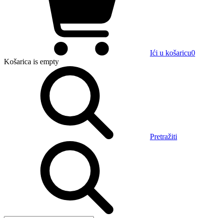
Ići u košaricu
0
Košarica
is empty
Pretražiti