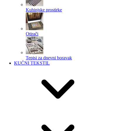
Kuhinjske prostirke
Otirači
Tepisi za dnevni boravak
KUĆNI TEKSTIL