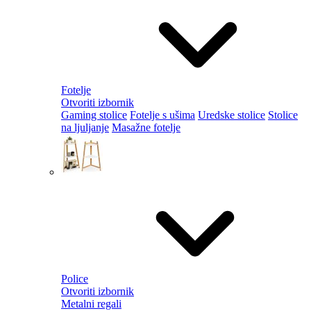
Fotelje
Otvoriti izbornik
Gaming stolice
Fotelje s ušima
Uredske stolice
Stolice
na ljuljanje
Masažne fotelje
Police
Otvoriti izbornik
Metalni regali