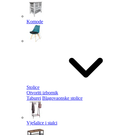
Komode
Stolice
Otvoriti izbornik
Taburei
Blagovaonske stolice
Vješalice i stalci