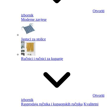
Otvoriti
izbornik
Moderne zavjese
Jastuci za stolice
Ručnici i ručnici za kupanje
Otvoriti
izbornik
Rasprodaja ručnika i kupaonskih ručnika
Kvalitetni