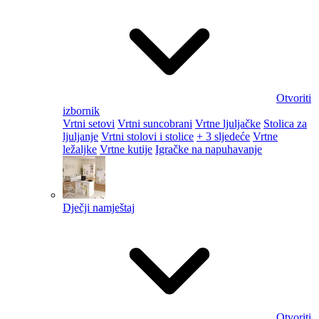
Otvoriti
izbornik
Vrtni setovi
Vrtni suncobrani
Vrtne ljuljačke
Stolica za
ljuljanje
Vrtni stolovi i stolice
+ 3 sljedeće
Vrtne
ležaljke
Vrtne kutije
Igračke na napuhavanje
Dječji namještaj
Otvoriti