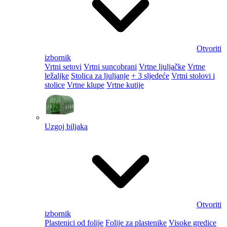
Otvoriti
izbornik
Vrtni setovi
Vrtni suncobrani
Vrtne ljuljačke
Vrtne
ležaljke
Stolica za ljuljanje
+ 3 sljedeće
Vrtni stolovi i
stolice
Vrtne klupe
Vrtne kutije
Uzgoj biljaka
Otvoriti
izbornik
Plastenici od folije
Folije za plastenike
Visoke gredice