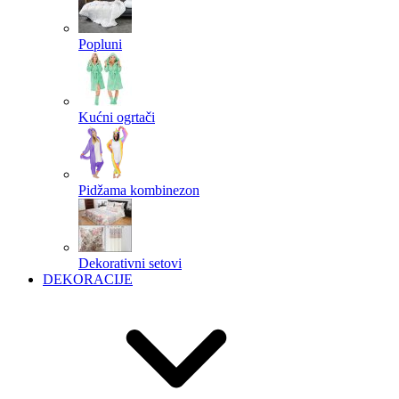
Popluni
Kućni ogrtači
Pidžama kombinezon
Dekorativni setovi
DEKORACIJE