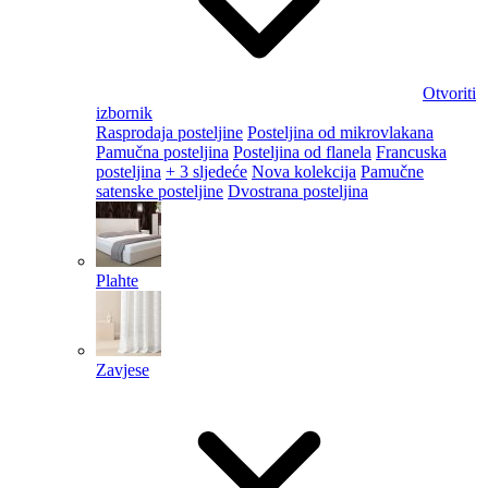
Otvoriti
izbornik
Rasprodaja posteljine
Posteljina od mikrovlakana
Pamučna posteljina
Posteljina od flanela
Francuska
posteljina
+ 3 sljedeće
Nova kolekcija
Pamučne
satenske posteljine
Dvostrana posteljina
Plahte
Zavjese