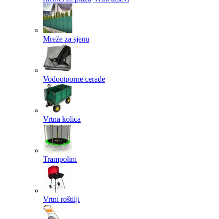
Mreže za sjenu
Vodootporne cerade
Vrtna kolica
Trampolini
Vrtni roštilji