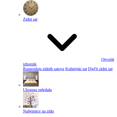
Zidni sat
Otvoriti
izbornik
Rasprodaja zidnih satova
Kuhinjski sat
Dječji zidni sat
Ukrasna ogledala
Naljepnice na zidu