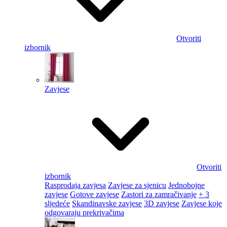
Otvoriti
izbornik
Zavjese
Otvoriti
izbornik
Rasprodaja zavjesa
Zavjese za sjenicu
Jednobojne
zavjese
Gotove zavjese
Zastori za zamračivanje
+ 3
sljedeće
Skandinavske zavjese
3D zavjese
Zavjese koje
odgovaraju prekrivačima