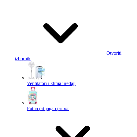
Otvoriti
izbornik
Ventilatori i klima uređaji
Putna prtljaga i pribor