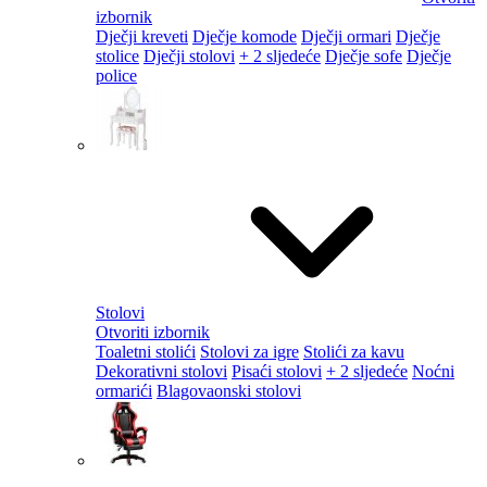
izbornik
Dječji kreveti
Dječje komode
Dječji ormari
Dječje
stolice
Dječji stolovi
+ 2 sljedeće
Dječje sofe
Dječje
police
Stolovi
Otvoriti izbornik
Toaletni stolići
Stolovi za igre
Stolići za kavu
Dekorativni stolovi
Pisaći stolovi
+ 2 sljedeće
Noćni
ormarići
Blagovaonski stolovi