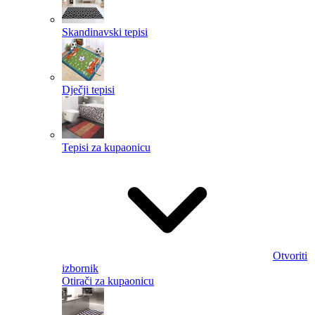
Skandinavski tepisi
Dječji tepisi
Tepisi za kupaonicu
Otvoriti
izbornik
Otirači za kupaonicu