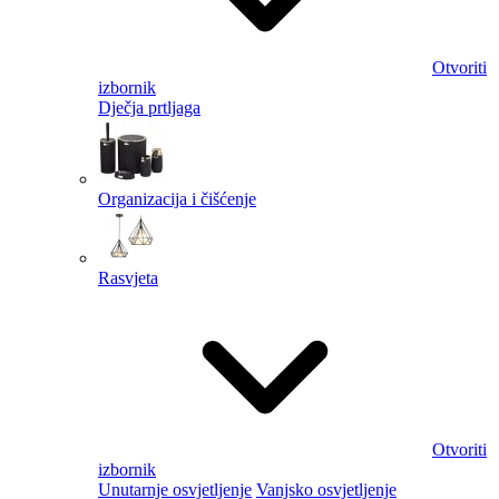
Otvoriti
izbornik
Dječja prtljaga
Organizacija i čišćenje
Rasvjeta
Otvoriti
izbornik
Unutarnje osvjetljenje
Vanjsko osvjetljenje