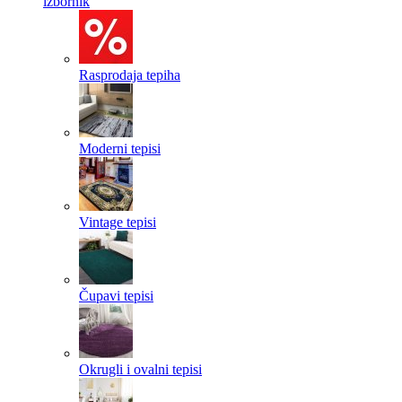
izbornik
Rasprodaja tepiha
Moderni tepisi
Vintage tepisi
Čupavi tepisi
Okrugli i ovalni tepisi