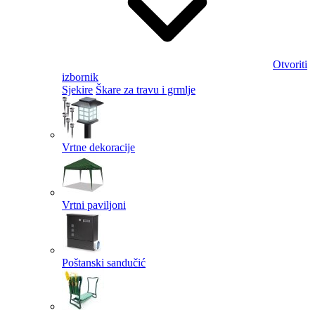
Otvoriti
izbornik
Sjekire
Škare za travu i grmlje
Vrtne dekoracije
Vrtni paviljoni
Poštanski sandučić