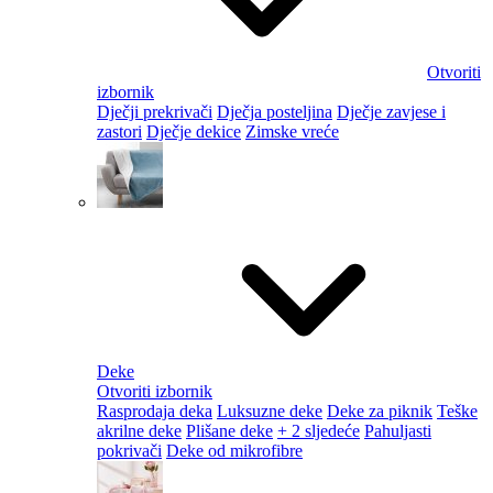
Otvoriti
izbornik
Dječji prekrivači
Dječja posteljina
Dječje zavjese i
zastori
Dječje dekice
Zimske vreće
Deke
Otvoriti izbornik
Rasprodaja deka
Luksuzne deke
Deke za piknik
Teške
akrilne deke
Plišane deke
+ 2 sljedeće
Pahuljasti
pokrivači
Deke od mikrofibre