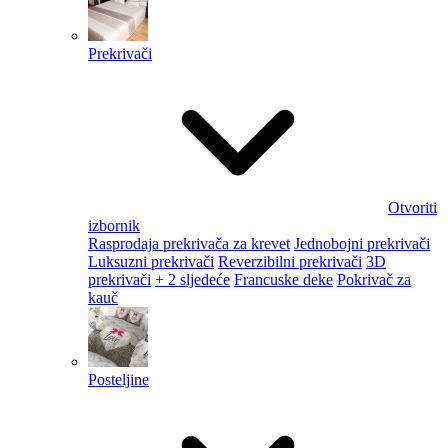
Prekrivači
Otvoriti
izbornik
Rasprodaja prekrivača za krevet
Jednobojni prekrivači
Luksuzni prekrivači
Reverzibilni prekrivači
3D
prekrivači
+ 2 sljedeće
Francuske deke
Pokrivač za
kauč
Posteljine