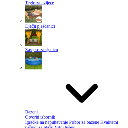
Tegle za cvijeće
Dječji pješčanici
Zavjese za sjenicu
Bazeni
Otvoriti izbornik
Igračke na napuhavanje
Pribor za bazene
Kvalitetni
ručnici za plažu
Vrtni tuševi