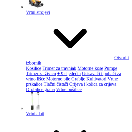
Vrtni strojevi
Otvoriti
izbornik
Kosilice
Trimer za travnjak
Motorne kose
Pumpe
Trimer za živicu
+ 9 sljedećih
Usisavači i puhači za
vrtno lišće
Motorne pile
Grablje
Kultivatori
Vrtne
prskalice
Tlačni čistači
Crijeva i kolica za crijeva
Drobilice grana
Vrtne bušilice
Vrtni alati