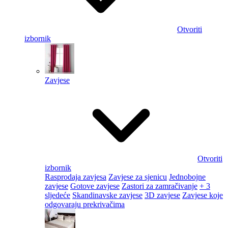
Otvoriti
izbornik
Zavjese
Otvoriti
izbornik
Rasprodaja zavjesa
Zavjese za sjenicu
Jednobojne
zavjese
Gotove zavjese
Zastori za zamračivanje
+ 3
sljedeće
Skandinavske zavjese
3D zavjese
Zavjese koje
odgovaraju prekrivačima