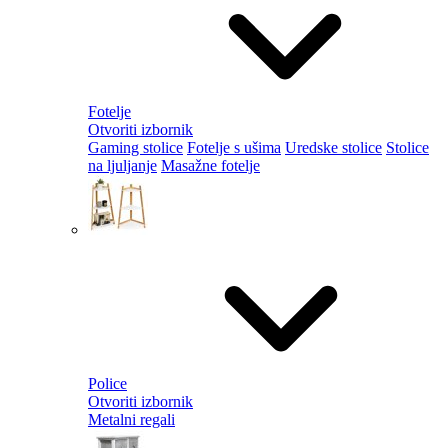
Fotelje
Otvoriti izbornik
Gaming stolice
Fotelje s ušima
Uredske stolice
Stolice
na ljuljanje
Masažne fotelje
Police
Otvoriti izbornik
Metalni regali