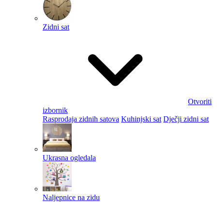
Zidni sat
Otvoriti
izbornik
Rasprodaja zidnih satova
Kuhinjski sat
Dječji zidni sat
Ukrasna ogledala
Naljepnice na zidu