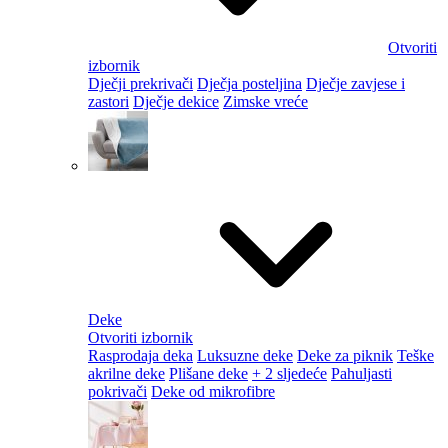
Otvoriti
izbornik
Dječji prekrivači
Dječja posteljina
Dječje zavjese i
zastori
Dječje dekice
Zimske vreće
Deke
Otvoriti izbornik
Rasprodaja deka
Luksuzne deke
Deke za piknik
Teške
akrilne deke
Plišane deke
+ 2 sljedeće
Pahuljasti
pokrivači
Deke od mikrofibre