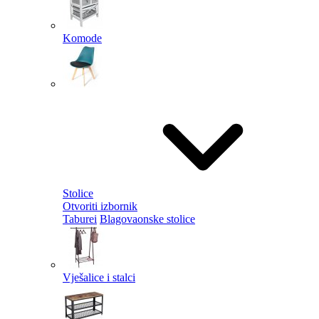
Komode
Stolice
Otvoriti izbornik
Taburei
Blagovaonske stolice
Vješalice i stalci