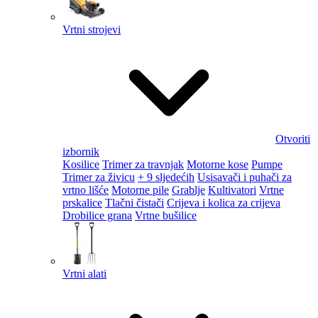
Vrtni strojevi
Otvoriti
izbornik
Kosilice
Trimer za travnjak
Motorne kose
Pumpe
Trimer za živicu
+ 9 sljedećih
Usisavači i puhači za
vrtno lišće
Motorne pile
Grablje
Kultivatori
Vrtne
prskalice
Tlačni čistači
Crijeva i kolica za crijeva
Drobilice grana
Vrtne bušilice
Vrtni alati