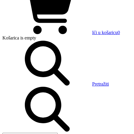
Ići u košaricu
0
Košarica
is empty
Pretražiti