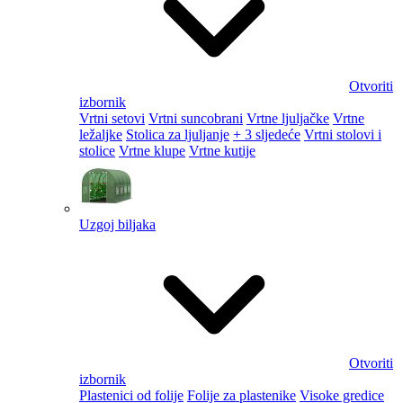
Otvoriti
izbornik
Vrtni setovi
Vrtni suncobrani
Vrtne ljuljačke
Vrtne
ležaljke
Stolica za ljuljanje
+ 3 sljedeće
Vrtni stolovi i
stolice
Vrtne klupe
Vrtne kutije
Uzgoj biljaka
Otvoriti
izbornik
Plastenici od folije
Folije za plastenike
Visoke gredice