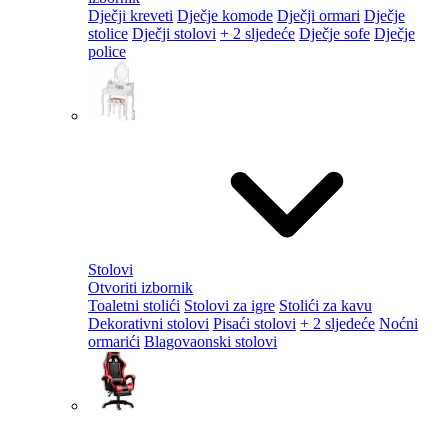
Dječji kreveti
Dječje komode
Dječji ormari
Dječje
stolice
Dječji stolovi
+ 2 sljedeće
Dječje sofe
Dječje
police
Stolovi
Otvoriti izbornik
Toaletni stolići
Stolovi za igre
Stolići za kavu
Dekorativni stolovi
Pisaći stolovi
+ 2 sljedeće
Noćni
ormarići
Blagovaonski stolovi