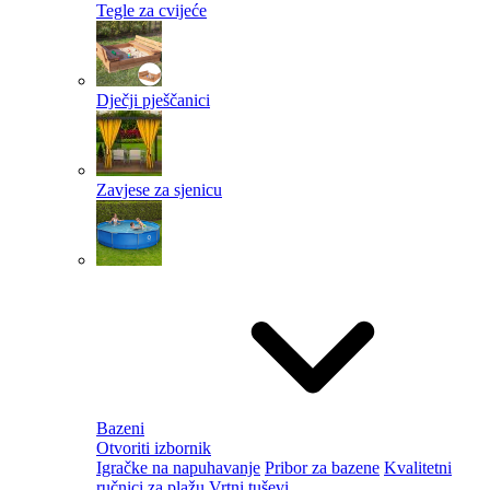
Tegle za cvijeće
Dječji pješčanici
Zavjese za sjenicu
Bazeni
Otvoriti izbornik
Igračke na napuhavanje
Pribor za bazene
Kvalitetni
ručnici za plažu
Vrtni tuševi