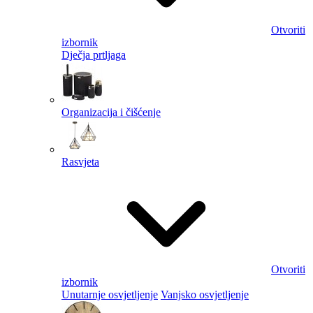
Otvoriti
izbornik
Dječja prtljaga
Organizacija i čišćenje
Rasvjeta
Otvoriti
izbornik
Unutarnje osvjetljenje
Vanjsko osvjetljenje