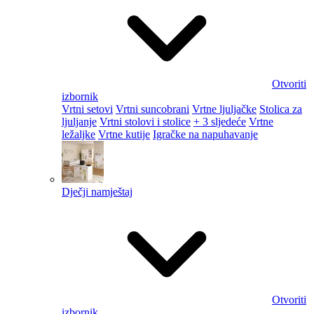
Otvoriti
izbornik
Vrtni setovi
Vrtni suncobrani
Vrtne ljuljačke
Stolica za
ljuljanje
Vrtni stolovi i stolice
+ 3 sljedeće
Vrtne
ležaljke
Vrtne kutije
Igračke na napuhavanje
Dječji namještaj
Otvoriti
izbornik