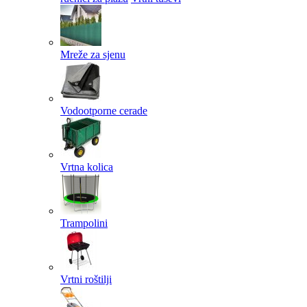
Mreže za sjenu
Vodootporne cerade
Vrtna kolica
Trampolini
Vrtni roštilji