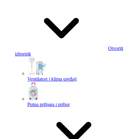
Otvoriti
izbornik
Ventilatori i klima uređaji
Putna prtljaga i pribor