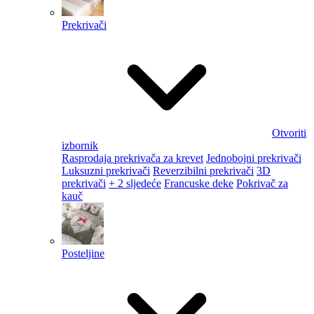
Prekrivači
Otvoriti
izbornik
Rasprodaja prekrivača za krevet
Jednobojni prekrivači
Luksuzni prekrivači
Reverzibilni prekrivači
3D
prekrivači
+ 2 sljedeće
Francuske deke
Pokrivač za
kauč
Posteljine