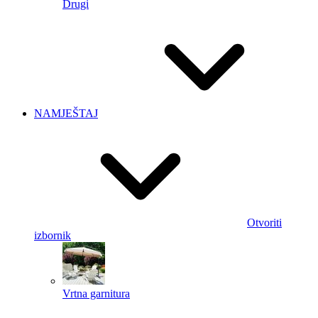
Drugi
NAMJEŠTAJ
Otvoriti
izbornik
Vrtna garnitura