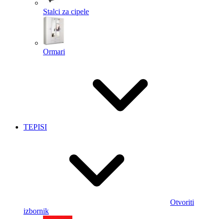
Stalci za cipele
Ormari
TEPISI
Otvoriti
izbornik