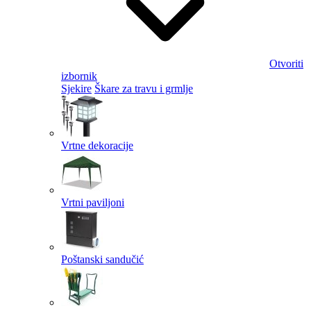
Otvoriti
izbornik
Sjekire
Škare za travu i grmlje
Vrtne dekoracije
Vrtni paviljoni
Poštanski sandučić