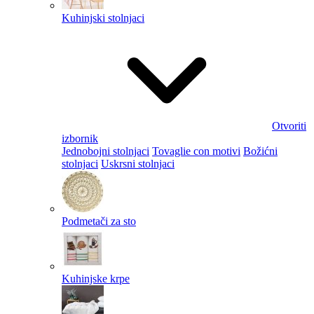
Kuhinjski stolnjaci
Otvoriti
izbornik
Jednobojni stolnjaci
Tovaglie con motivi
Božićni
stolnjaci
Uskrsni stolnjaci
Podmetači za sto
Kuhinjske krpe