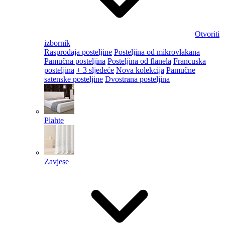
Otvoriti
izbornik
Rasprodaja posteljine
Posteljina od mikrovlakana
Pamučna posteljina
Posteljina od flanela
Francuska
posteljina
+ 3 sljedeće
Nova kolekcija
Pamučne
satenske posteljine
Dvostrana posteljina
Plahte
Zavjese