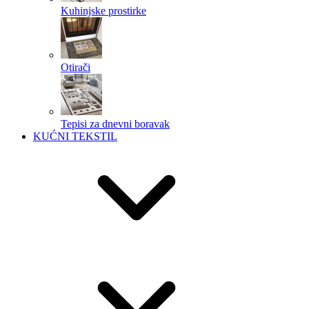
Kuhinjske prostirke
Otirači
Tepisi za dnevni boravak
KUĆNI TEKSTIL