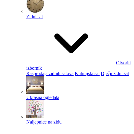
Zidni sat
Otvoriti
izbornik
Rasprodaja zidnih satova
Kuhinjski sat
Dječji zidni sat
Ukrasna ogledala
Naljepnice na zidu