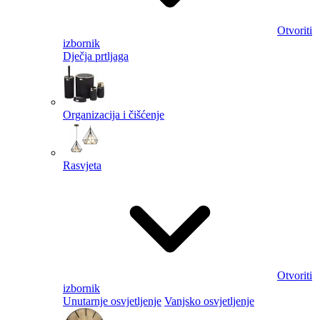
Otvoriti
izbornik
Dječja prtljaga
Organizacija i čišćenje
Rasvjeta
Otvoriti
izbornik
Unutarnje osvjetljenje
Vanjsko osvjetljenje