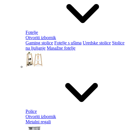
Fotelje
Otvoriti izbornik
Gaming stolice
Fotelje s ušima
Uredske stolice
Stolice
na ljuljanje
Masažne fotelje
Police
Otvoriti izbornik
Metalni regali