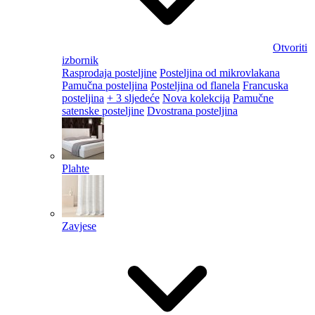
Otvoriti
izbornik
Rasprodaja posteljine
Posteljina od mikrovlakana
Pamučna posteljina
Posteljina od flanela
Francuska
posteljina
+ 3 sljedeće
Nova kolekcija
Pamučne
satenske posteljine
Dvostrana posteljina
Plahte
Zavjese