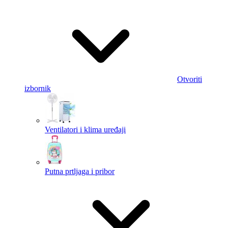
Otvoriti
izbornik
Ventilatori i klima uređaji
Putna prtljaga i pribor