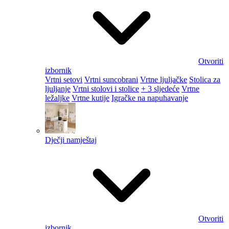
Otvoriti
izbornik
Vrtni setovi
Vrtni suncobrani
Vrtne ljuljačke
Stolica za
ljuljanje
Vrtni stolovi i stolice
+ 3 sljedeće
Vrtne
ležaljke
Vrtne kutije
Igračke na napuhavanje
Dječji namještaj
Otvoriti
izbornik