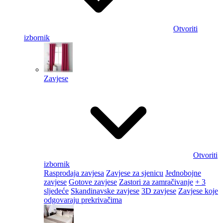
Otvoriti
izbornik
Zavjese
Otvoriti
izbornik
Rasprodaja zavjesa
Zavjese za sjenicu
Jednobojne
zavjese
Gotove zavjese
Zastori za zamračivanje
+ 3
sljedeće
Skandinavske zavjese
3D zavjese
Zavjese koje
odgovaraju prekrivačima