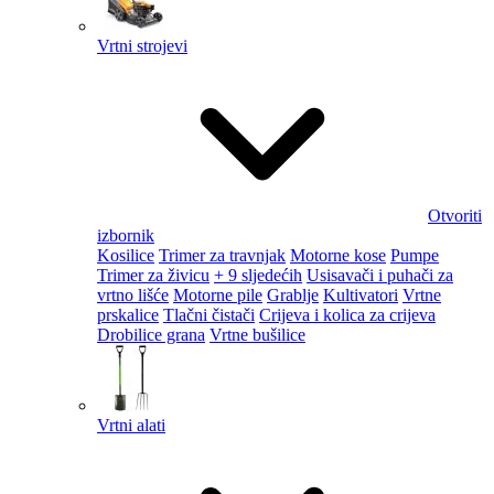
Vrtni strojevi
Otvoriti
izbornik
Kosilice
Trimer za travnjak
Motorne kose
Pumpe
Trimer za živicu
+ 9 sljedećih
Usisavači i puhači za
vrtno lišće
Motorne pile
Grablje
Kultivatori
Vrtne
prskalice
Tlačni čistači
Crijeva i kolica za crijeva
Drobilice grana
Vrtne bušilice
Vrtni alati