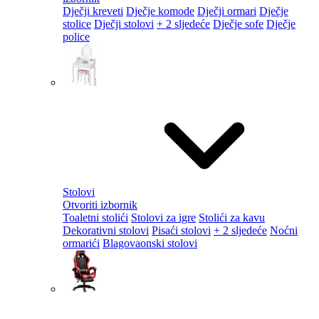
Dječji kreveti
Dječje komode
Dječji ormari
Dječje
stolice
Dječji stolovi
+ 2 sljedeće
Dječje sofe
Dječje
police
Stolovi
Otvoriti izbornik
Toaletni stolići
Stolovi za igre
Stolići za kavu
Dekorativni stolovi
Pisaći stolovi
+ 2 sljedeće
Noćni
ormarići
Blagovaonski stolovi