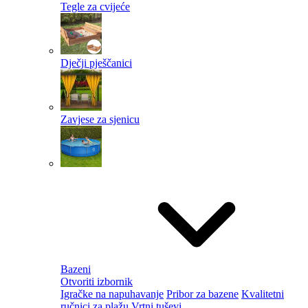
Tegle za cvijeće
Dječji pješčanici
Zavjese za sjenicu
Bazeni
Otvoriti izbornik
Igračke na napuhavanje
Pribor za bazene
Kvalitetni
ručnici za plažu
Vrtni tuševi