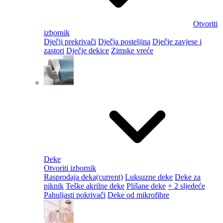
Otvoriti
izbornik
Dječji prekrivači
Dječja posteljina
Dječje zavjese i
zastori
Dječje dekice
Zimske vreće
Deke
Otvoriti izbornik
Rasprodaja deka
(current)
Luksuzne deke
Deke za
piknik
Teške akrilne deke
Plišane deke
+ 2 sljedeće
Pahuljasti pokrivači
Deke od mikrofibre