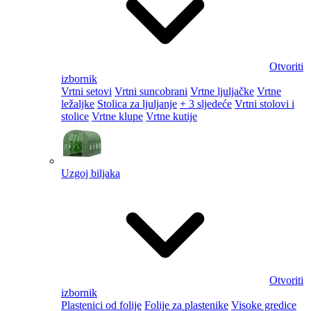
Otvoriti
izbornik
Vrtni setovi
Vrtni suncobrani
Vrtne ljuljačke
Vrtne
ležaljke
Stolica za ljuljanje
+ 3 sljedeće
Vrtni stolovi i
stolice
Vrtne klupe
Vrtne kutije
Uzgoj biljaka
Otvoriti
izbornik
Plastenici od folije
Folije za plastenike
Visoke gredice