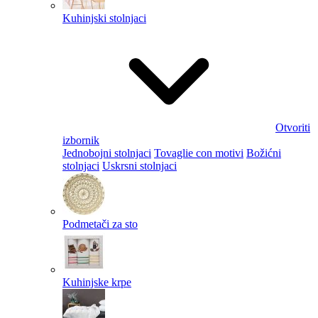
Kuhinjski stolnjaci
Otvoriti
izbornik
Jednobojni stolnjaci
Tovaglie con motivi
Božićni
stolnjaci
Uskrsni stolnjaci
Podmetači za sto
Kuhinjske krpe