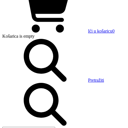
Ići u košaricu
0
Košarica
is empty
Pretražiti