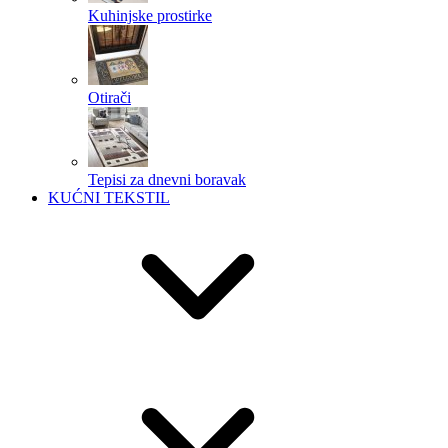
Kuhinjske prostirke
Otirači
Tepisi za dnevni boravak
KUĆNI TEKSTIL