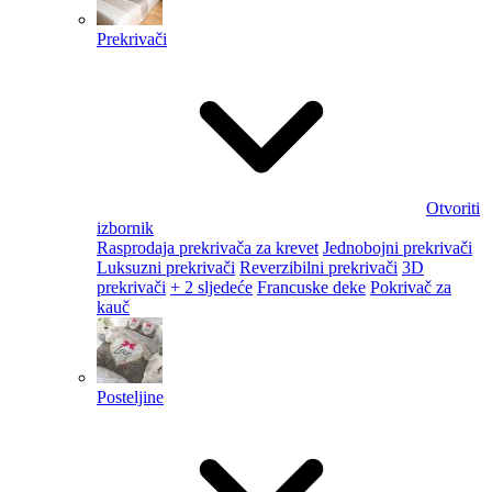
Prekrivači
Otvoriti
izbornik
Rasprodaja prekrivača za krevet
Jednobojni prekrivači
Luksuzni prekrivači
Reverzibilni prekrivači
3D
prekrivači
+ 2 sljedeće
Francuske deke
Pokrivač za
kauč
Posteljine