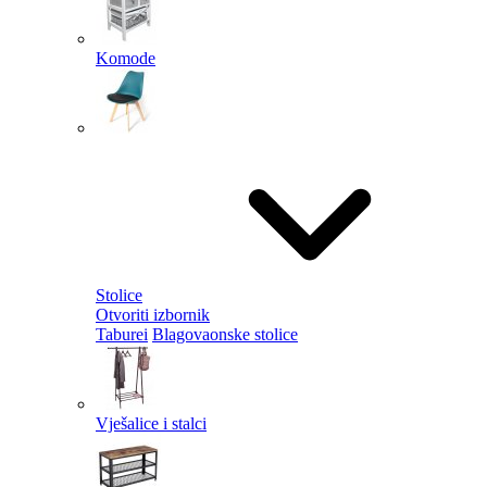
Komode
Stolice
Otvoriti izbornik
Taburei
Blagovaonske stolice
Vješalice i stalci