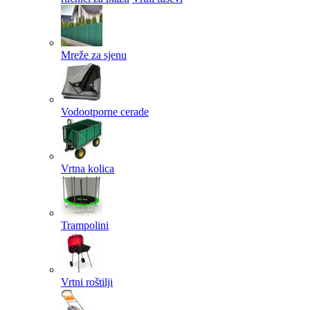
Mreže za sjenu
Vodootporne cerade
Vrtna kolica
Trampolini
Vrtni roštilji