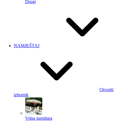
Drugi
NAMJEŠTAJ
Otvoriti
izbornik
Vrtna garnitura