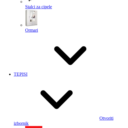
Stalci za cipele
Ormari
TEPISI
Otvoriti
izbornik