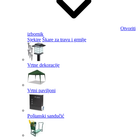
Otvoriti
izbornik
Sjekire
Škare za travu i grmlje
Vrtne dekoracije
Vrtni paviljoni
Poštanski sandučić