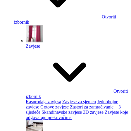
Otvoriti
izbornik
Zavjese
Otvoriti
izbornik
Rasprodaja zavjesa
Zavjese za sjenicu
Jednobojne
zavjese
Gotove zavjese
Zastori za zamračivanje
+ 3
sljedeće
Skandinavske zavjese
3D zavjese
Zavjese koje
odgovaraju prekrivačima