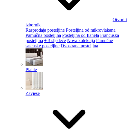
Otvoriti
izbornik
Rasprodaja posteljine
Posteljina od mikrovlakana
Pamučna posteljina
Posteljina od flanela
Francuska
posteljina
+ 3 sljedeće
Nova kolekcija
Pamučne
satenske posteljine
Dvostrana posteljina
Plahte
Zavjese