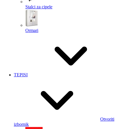
Stalci za cipele
Ormari
TEPISI
Otvoriti
izbornik