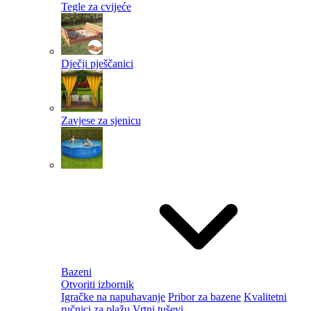
Tegle za cvijeće
Dječji pješčanici
Zavjese za sjenicu
Bazeni
Otvoriti izbornik
Igračke na napuhavanje
Pribor za bazene
Kvalitetni
ručnici za plažu
Vrtni tuševi