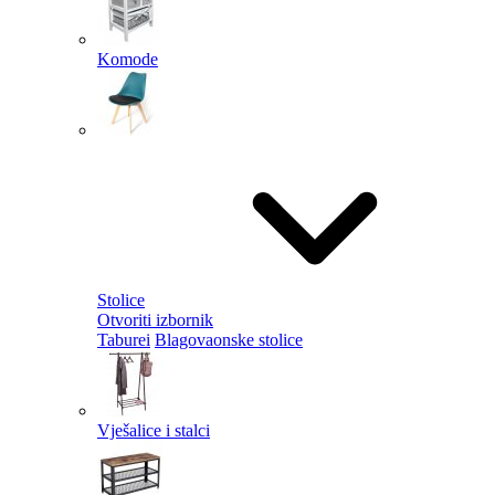
Komode
Stolice
Otvoriti izbornik
Taburei
Blagovaonske stolice
Vješalice i stalci