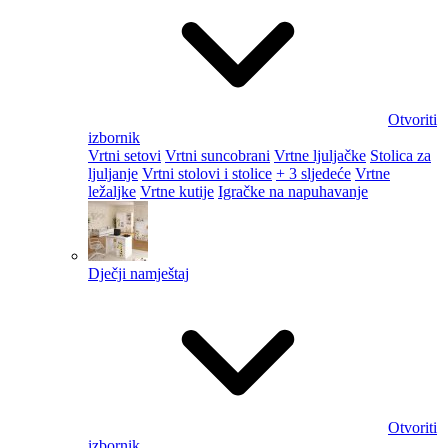
Otvoriti
izbornik
Vrtni setovi
Vrtni suncobrani
Vrtne ljuljačke
Stolica za
ljuljanje
Vrtni stolovi i stolice
+ 3 sljedeće
Vrtne
ležaljke
Vrtne kutije
Igračke na napuhavanje
Dječji namještaj
Otvoriti
izbornik