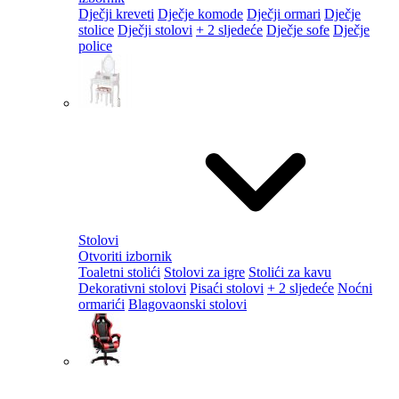
Dječji kreveti
Dječje komode
Dječji ormari
Dječje
stolice
Dječji stolovi
+ 2 sljedeće
Dječje sofe
Dječje
police
Stolovi
Otvoriti izbornik
Toaletni stolići
Stolovi za igre
Stolići za kavu
Dekorativni stolovi
Pisaći stolovi
+ 2 sljedeće
Noćni
ormarići
Blagovaonski stolovi