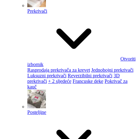
Prekrivači
Otvoriti
izbornik
Rasprodaja prekrivača za krevet
Jednobojni prekrivači
Luksuzni prekrivači
Reverzibilni prekrivači
3D
prekrivači
+ 2 sljedeće
Francuske deke
Pokrivač za
kauč
Posteljine