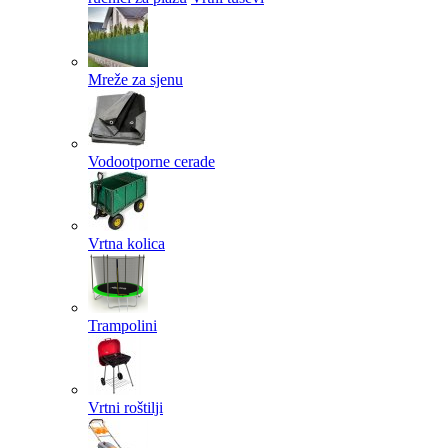
Mreže za sjenu
Vodootporne cerade
Vrtna kolica
Trampolini
Vrtni roštilji