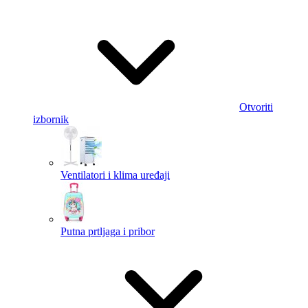
Otvoriti
izbornik
Ventilatori i klima uređaji
Putna prtljaga i pribor