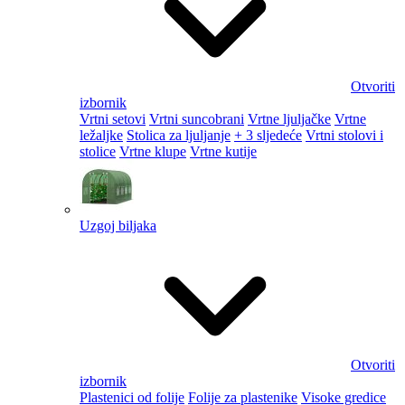
Otvoriti
izbornik
Vrtni setovi
Vrtni suncobrani
Vrtne ljuljačke
Vrtne
ležaljke
Stolica za ljuljanje
+ 3 sljedeće
Vrtni stolovi i
stolice
Vrtne klupe
Vrtne kutije
Uzgoj biljaka
Otvoriti
izbornik
Plastenici od folije
Folije za plastenike
Visoke gredice