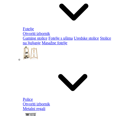
Fotelje
Otvoriti izbornik
Gaming stolice
Fotelje s ušima
Uredske stolice
Stolice
na ljuljanje
Masažne fotelje
Police
Otvoriti izbornik
Metalni regali