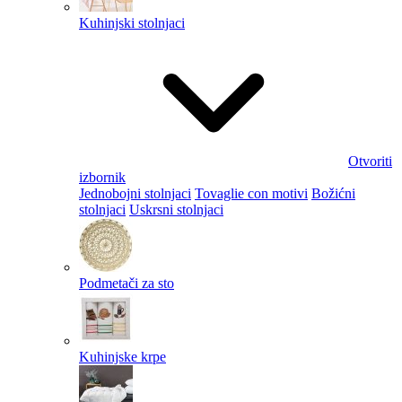
Kuhinjski stolnjaci
Otvoriti
izbornik
Jednobojni stolnjaci
Tovaglie con motivi
Božićni
stolnjaci
Uskrsni stolnjaci
Podmetači za sto
Kuhinjske krpe