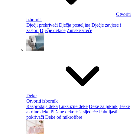
Otvoriti
izbornik
Dječji prekrivači
Dječja posteljina
Dječje zavjese i
zastori
Dječje dekice
Zimske vreće
Deke
Otvoriti izbornik
Rasprodaja deka
Luksuzne deke
Deke za piknik
Teške
akrilne deke
Plišane deke
+ 2 sljedeće
Pahuljasti
pokrivači
Deke od mikrofibre