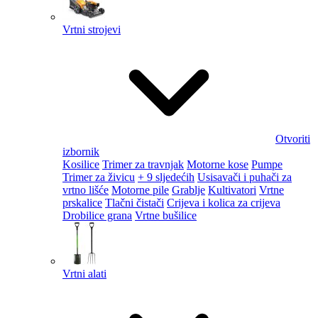
Vrtni strojevi
Otvoriti
izbornik
Kosilice
Trimer za travnjak
Motorne kose
Pumpe
Trimer za živicu
+ 9 sljedećih
Usisavači i puhači za
vrtno lišće
Motorne pile
Grablje
Kultivatori
Vrtne
prskalice
Tlačni čistači
Crijeva i kolica za crijeva
Drobilice grana
Vrtne bušilice
Vrtni alati