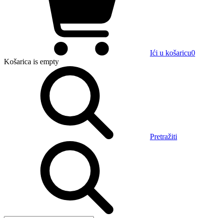
Ići u košaricu
0
Košarica
is empty
Pretražiti