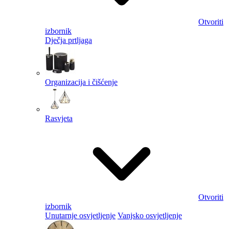
Otvoriti
izbornik
Dječja prtljaga
Organizacija i čišćenje
Rasvjeta
Otvoriti
izbornik
Unutarnje osvjetljenje
Vanjsko osvjetljenje