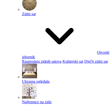
Zidni sat
Otvoriti
izbornik
Rasprodaja zidnih satova
Kuhinjski sat
Dječji zidni sat
Ukrasna ogledala
Naljepnice na zidu