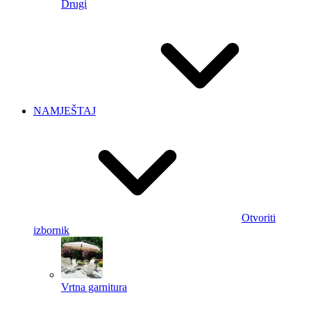
Drugi
NAMJEŠTAJ
Otvoriti
izbornik
Vrtna garnitura