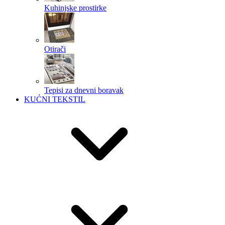
Kuhinjske prostirke
Otirači
Tepisi za dnevni boravak
KUĆNI TEKSTIL