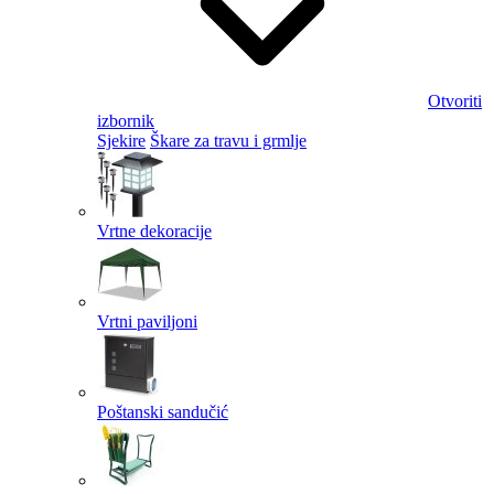
Otvoriti
izbornik
Sjekire
Škare za travu i grmlje
Vrtne dekoracije
Vrtni paviljoni
Poštanski sandučić