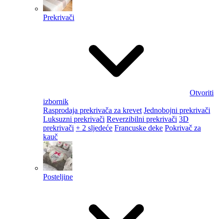
Prekrivači
Otvoriti
izbornik
Rasprodaja prekrivača za krevet
Jednobojni prekrivači
Luksuzni prekrivači
Reverzibilni prekrivači
3D
prekrivači
+ 2 sljedeće
Francuske deke
Pokrivač za
kauč
Posteljine