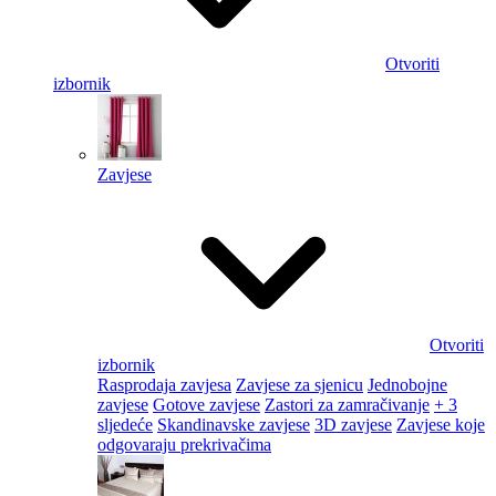
Otvoriti
izbornik
Zavjese
Otvoriti
izbornik
Rasprodaja zavjesa
Zavjese za sjenicu
Jednobojne
zavjese
Gotove zavjese
Zastori za zamračivanje
+ 3
sljedeće
Skandinavske zavjese
3D zavjese
Zavjese koje
odgovaraju prekrivačima