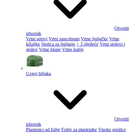
Otvoriti
izbornik
Vrtni setovi
Vrtni suncobrani
Vrtne ljuljačke
Vrtne
ležaljke
Stolica za ljuljanje
+ 3 sljedeće
Vrtni stolovi i
stolice
Vrtne klupe
Vrtne kutije
Uzgoj biljaka
Otvoriti
izbornik
Plastenici od folije
Folije za plastenike
Visoke gredice