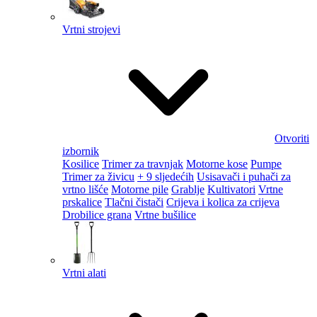
Vrtni strojevi
Otvoriti
izbornik
Kosilice
Trimer za travnjak
Motorne kose
Pumpe
Trimer za živicu
+ 9 sljedećih
Usisavači i puhači za
vrtno lišće
Motorne pile
Grablje
Kultivatori
Vrtne
prskalice
Tlačni čistači
Crijeva i kolica za crijeva
Drobilice grana
Vrtne bušilice
Vrtni alati