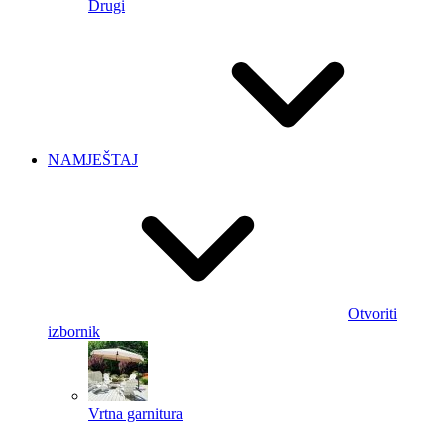
Drugi
NAMJEŠTAJ
Otvoriti
izbornik
Vrtna garnitura