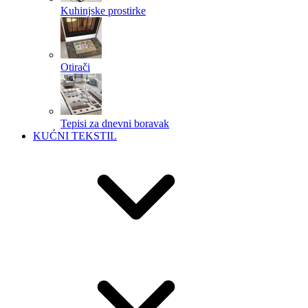
Kuhinjske prostirke
Otirači
Tepisi za dnevni boravak
KUĆNI TEKSTIL