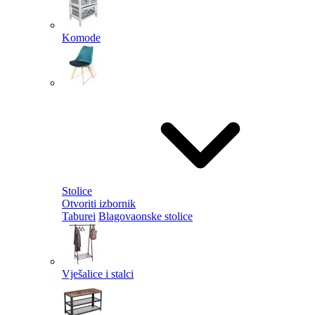
Komode
Stolice
Otvoriti izbornik
Taburei
Blagovaonske stolice
Vješalice i stalci