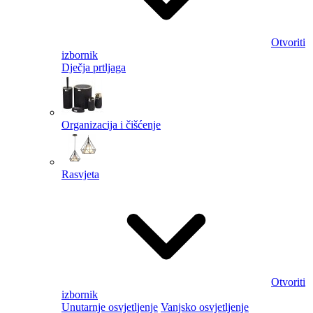
Otvoriti
izbornik
Dječja prtljaga
Organizacija i čišćenje
Rasvjeta
Otvoriti
izbornik
Unutarnje osvjetljenje
Vanjsko osvjetljenje