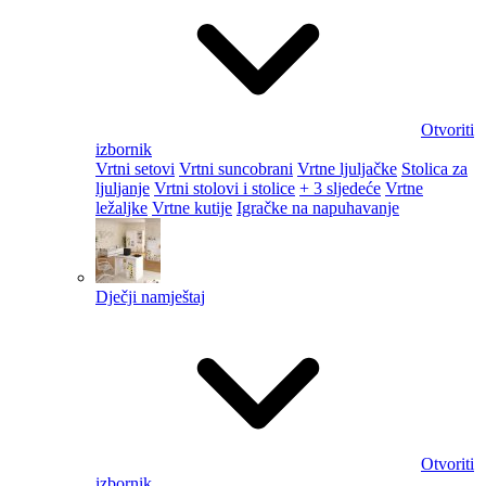
Otvoriti
izbornik
Vrtni setovi
Vrtni suncobrani
Vrtne ljuljačke
Stolica za
ljuljanje
Vrtni stolovi i stolice
+ 3 sljedeće
Vrtne
ležaljke
Vrtne kutije
Igračke na napuhavanje
Dječji namještaj
Otvoriti
izbornik