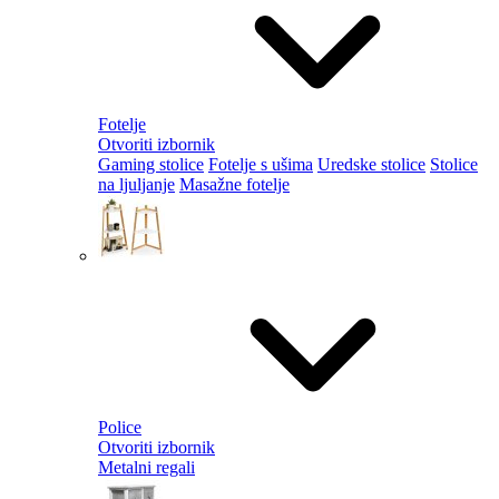
Fotelje
Otvoriti izbornik
Gaming stolice
Fotelje s ušima
Uredske stolice
Stolice
na ljuljanje
Masažne fotelje
Police
Otvoriti izbornik
Metalni regali