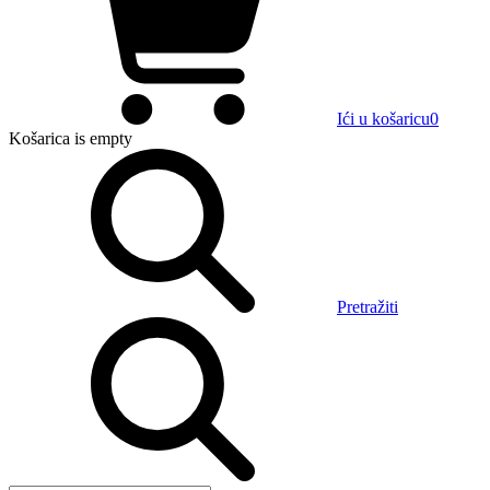
Ići u košaricu
0
Košarica
is empty
Pretražiti