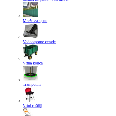
Mreže za sjenu
Vodootporne cerade
Vrtna kolica
Trampolini
Vrtni roštilji