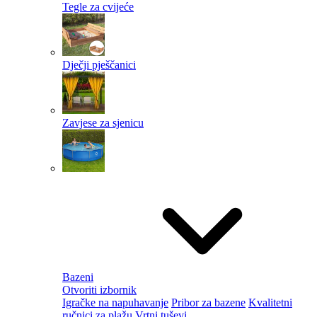
Tegle za cvijeće
Dječji pješčanici
Zavjese za sjenicu
Bazeni
Otvoriti izbornik
Igračke na napuhavanje
Pribor za bazene
Kvalitetni
ručnici za plažu
Vrtni tuševi