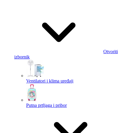
Otvoriti
izbornik
Ventilatori i klima uređaji
Putna prtljaga i pribor