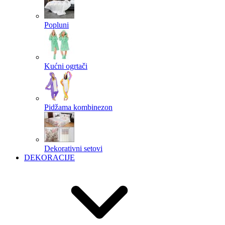
Popluni
Kućni ogrtači
Pidžama kombinezon
Dekorativni setovi
DEKORACIJE