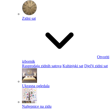
Zidni sat
Otvoriti
izbornik
Rasprodaja zidnih satova
Kuhinjski sat
Dječji zidni sat
Ukrasna ogledala
Naljepnice na zidu