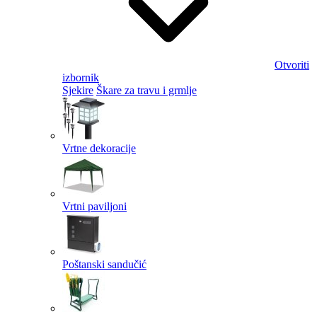
Otvoriti
izbornik
Sjekire
Škare za travu i grmlje
Vrtne dekoracije
Vrtni paviljoni
Poštanski sandučić