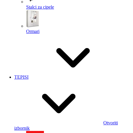
Stalci za cipele
Ormari
TEPISI
Otvoriti
izbornik