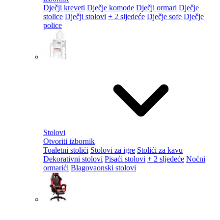
Dječji kreveti
Dječje komode
Dječji ormari
Dječje
stolice
Dječji stolovi
+ 2 sljedeće
Dječje sofe
Dječje
police
Stolovi
Otvoriti izbornik
Toaletni stolići
Stolovi za igre
Stolići za kavu
Dekorativni stolovi
Pisaći stolovi
+ 2 sljedeće
Noćni
ormarići
Blagovaonski stolovi