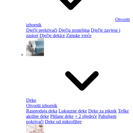
Otvoriti
izbornik
Dječji prekrivači
Dječja posteljina
Dječje zavjese i
zastori
Dječje dekice
Zimske vreće
Deke
Otvoriti izbornik
Rasprodaja deka
Luksuzne deke
Deke za piknik
Teške
akrilne deke
Plišane deke
+ 2 sljedeće
Pahuljasti
pokrivači
Deke od mikrofibre