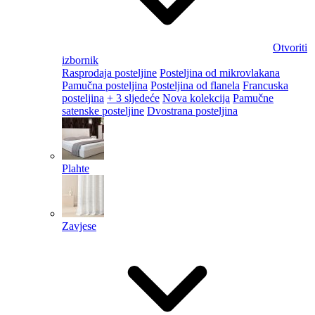
Otvoriti
izbornik
Rasprodaja posteljine
Posteljina od mikrovlakana
Pamučna posteljina
Posteljina od flanela
Francuska
posteljina
+ 3 sljedeće
Nova kolekcija
Pamučne
satenske posteljine
Dvostrana posteljina
Plahte
Zavjese