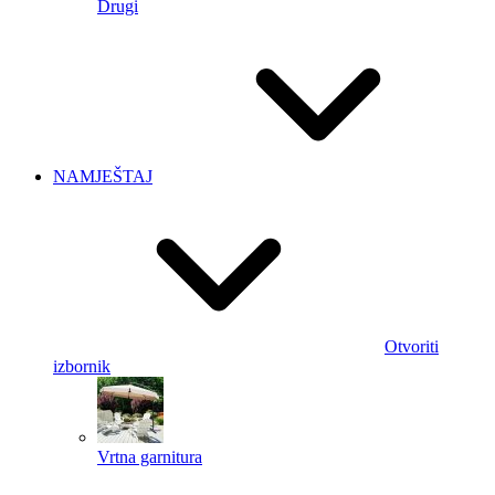
Drugi
NAMJEŠTAJ
Otvoriti
izbornik
Vrtna garnitura