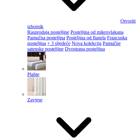
Otvoriti
izbornik
Rasprodaja posteljine
Posteljina od mikrovlakana
Pamučna posteljina
Posteljina od flanela
Francuska
posteljina
+ 3 sljedeće
Nova kolekcija
Pamučne
satenske posteljine
Dvostrana posteljina
Plahte
Zavjese