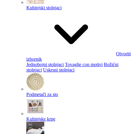
Kuhinjski stolnjaci
Otvoriti
izbornik
Jednobojni stolnjaci
Tovaglie con motivi
Božićni
stolnjaci
Uskrsni stolnjaci
Podmetači za sto
Kuhinjske krpe