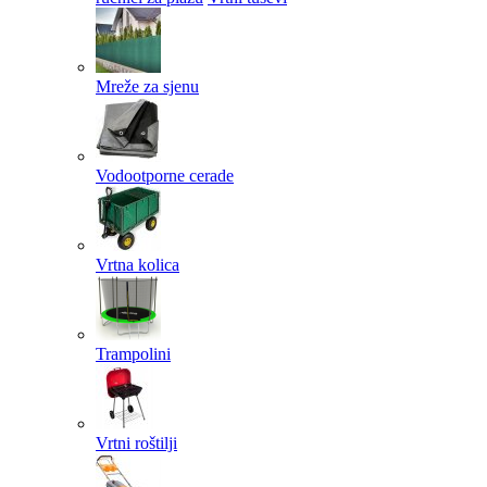
Mreže za sjenu
Vodootporne cerade
Vrtna kolica
Trampolini
Vrtni roštilji