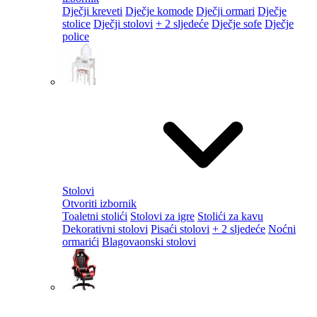
Dječji kreveti
Dječje komode
Dječji ormari
Dječje
stolice
Dječji stolovi
+ 2 sljedeće
Dječje sofe
Dječje
police
Stolovi
Otvoriti izbornik
Toaletni stolići
Stolovi za igre
Stolići za kavu
Dekorativni stolovi
Pisaći stolovi
+ 2 sljedeće
Noćni
ormarići
Blagovaonski stolovi