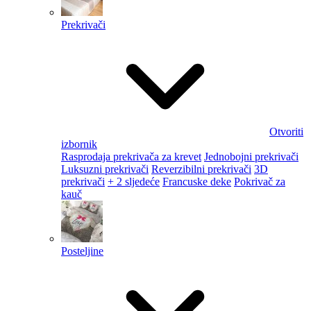
Prekrivači
Otvoriti
izbornik
Rasprodaja prekrivača za krevet
Jednobojni prekrivači
Luksuzni prekrivači
Reverzibilni prekrivači
3D
prekrivači
+ 2 sljedeće
Francuske deke
Pokrivač za
kauč
Posteljine