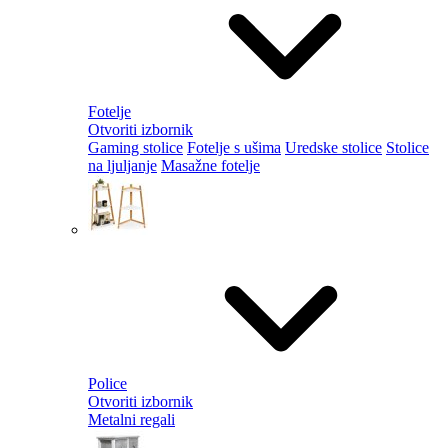
Fotelje
Otvoriti izbornik
Gaming stolice
Fotelje s ušima
Uredske stolice
Stolice
na ljuljanje
Masažne fotelje
Police
Otvoriti izbornik
Metalni regali