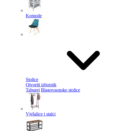
Komode
Stolice
Otvoriti izbornik
Taburei
Blagovaonske stolice
Vješalice i stalci