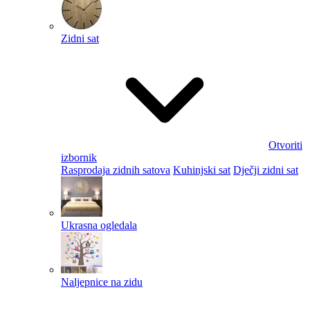
Zidni sat
Otvoriti
izbornik
Rasprodaja zidnih satova
Kuhinjski sat
Dječji zidni sat
Ukrasna ogledala
Naljepnice na zidu