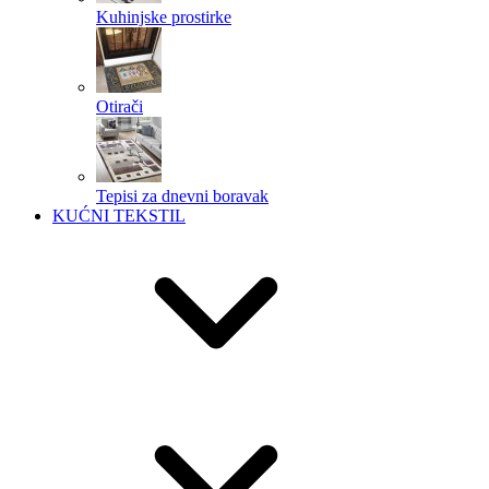
Kuhinjske prostirke
Otirači
Tepisi za dnevni boravak
KUĆNI TEKSTIL