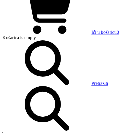
Ići u košaricu
0
Košarica
is empty
Pretražiti