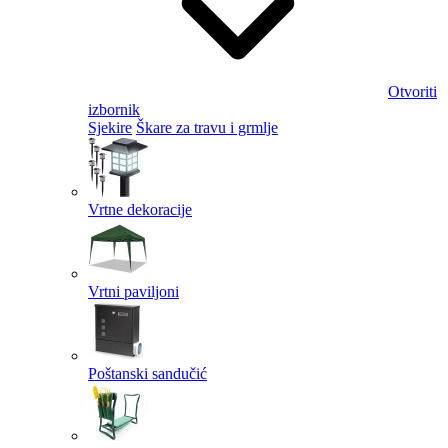
Otvoriti
izbornik
Sjekire
Škare za travu i grmlje
Vrtne dekoracije
Vrtni paviljoni
Poštanski sandučić