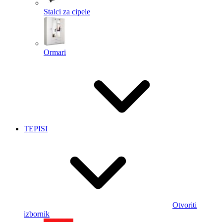
Stalci za cipele
Ormari
TEPISI
Otvoriti
izbornik