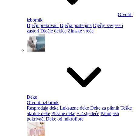
Otvoriti
izbornik
Dječji prekrivači
Dječja posteljina
Dječje zavjese i
zastori
Dječje dekice
Zimske vreće
Deke
Otvoriti izbornik
Rasprodaja deka
Luksuzne deke
Deke za piknik
Teške
akrilne deke
Plišane deke
+ 2 sljedeće
Pahuljasti
pokrivači
Deke od mikrofibre