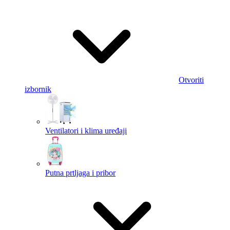
Otvoriti
izbornik
Ventilatori i klima uređaji
Putna prtljaga i pribor