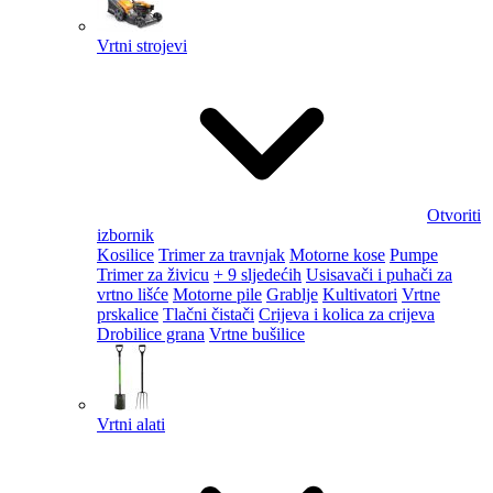
Vrtni strojevi
Otvoriti
izbornik
Kosilice
Trimer za travnjak
Motorne kose
Pumpe
Trimer za živicu
+ 9 sljedećih
Usisavači i puhači za
vrtno lišće
Motorne pile
Grablje
Kultivatori
Vrtne
prskalice
Tlačni čistači
Crijeva i kolica za crijeva
Drobilice grana
Vrtne bušilice
Vrtni alati