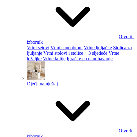
Otvoriti
izbornik
Vrtni setovi
Vrtni suncobrani
Vrtne ljuljačke
Stolica za
ljuljanje
Vrtni stolovi i stolice
+ 3 sljedeće
Vrtne
ležaljke
Vrtne kutije
Igračke na napuhavanje
Dječji namještaj
Otvoriti
izbornik