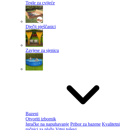
Tegle za cvijeće
Dječji pješčanici
Zavjese za sjenicu
Bazeni
Otvoriti izbornik
Igračke na napuhavanje
Pribor za bazene
Kvalitetni
ručnici za plažu
Vrtni tuševi