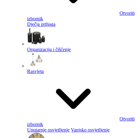
Otvoriti
izbornik
Dječja prtljaga
Organizacija i čišćenje
Rasvjeta
Otvoriti
izbornik
Unutarnje osvjetljenje
Vanjsko osvjetljenje