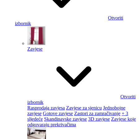
Otvoriti
izbornik
Zavjese
Otvoriti
izbornik
Rasprodaja zavjesa
Zavjese za sjenicu
Jednobojne
zavjese
Gotove zavjese
Zastori za zamračivanje
+ 3
sljedeće
Skandinavske zavjese
3D zavjese
Zavjese koje
odgovaraju prekrivačima