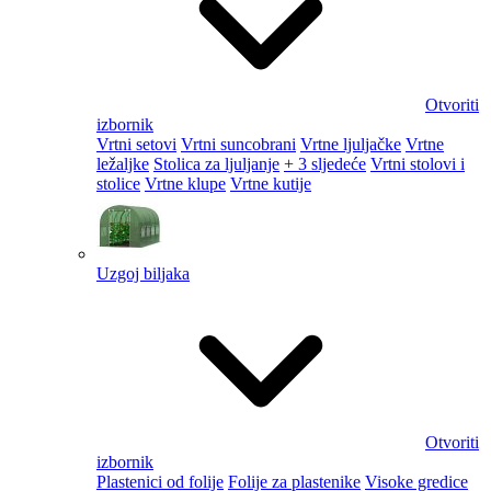
Otvoriti
izbornik
Vrtni setovi
Vrtni suncobrani
Vrtne ljuljačke
Vrtne
ležaljke
Stolica za ljuljanje
+ 3 sljedeće
Vrtni stolovi i
stolice
Vrtne klupe
Vrtne kutije
Uzgoj biljaka
Otvoriti
izbornik
Plastenici od folije
Folije za plastenike
Visoke gredice