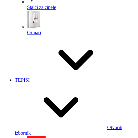
Stalci za cipele
Ormari
TEPISI
Otvoriti
izbornik