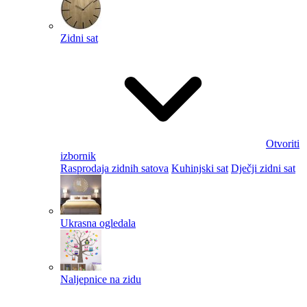
Zidni sat
Otvoriti
izbornik
Rasprodaja zidnih satova
Kuhinjski sat
Dječji zidni sat
Ukrasna ogledala
Naljepnice na zidu