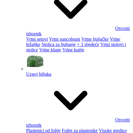
Otvoriti
izbornik
Vrtni setovi
Vrtni suncobrani
Vrtne ljuljačke
Vrtne
ležaljke
Stolica za ljuljanje
+ 3 sljedeće
Vrtni stolovi i
stolice
Vrtne klupe
Vrtne kutije
Uzgoj biljaka
Otvoriti
izbornik
Plastenici od folije
Folije za plastenike
Visoke gredice