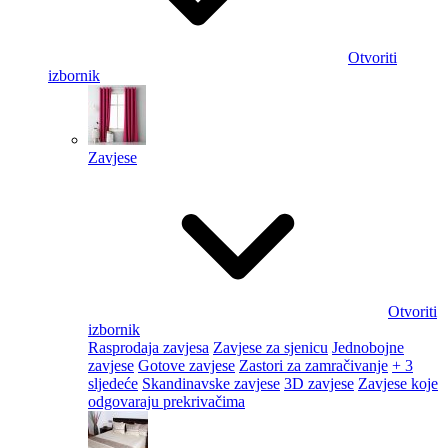
Otvoriti
izbornik
Zavjese
Otvoriti
izbornik
Rasprodaja zavjesa
Zavjese za sjenicu
Jednobojne
zavjese
Gotove zavjese
Zastori za zamračivanje
+ 3
sljedeće
Skandinavske zavjese
3D zavjese
Zavjese koje
odgovaraju prekrivačima