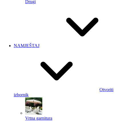
Drugi
NAMJEŠTAJ
Otvoriti
izbornik
Vrtna garnitura