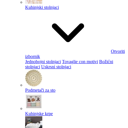
Kuhinjski stolnjaci
Otvoriti
izbornik
Jednobojni stolnjaci
Tovaglie con motivi
Božićni
stolnjaci
Uskrsni stolnjaci
Podmetači za sto
Kuhinjske krpe