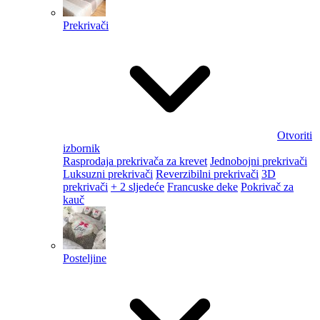
Prekrivači
Otvoriti
izbornik
Rasprodaja prekrivača za krevet
Jednobojni prekrivači
Luksuzni prekrivači
Reverzibilni prekrivači
3D
prekrivači
+ 2 sljedeće
Francuske deke
Pokrivač za
kauč
Posteljine