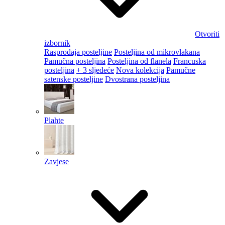
Otvoriti
izbornik
Rasprodaja posteljine
Posteljina od mikrovlakana
Pamučna posteljina
Posteljina od flanela
Francuska
posteljina
+ 3 sljedeće
Nova kolekcija
Pamučne
satenske posteljine
Dvostrana posteljina
Plahte
Zavjese