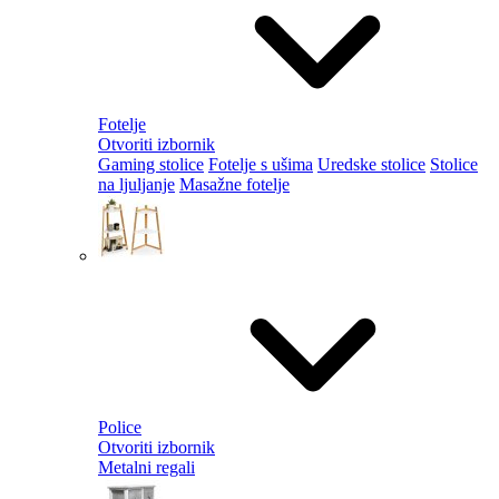
Fotelje
Otvoriti izbornik
Gaming stolice
Fotelje s ušima
Uredske stolice
Stolice
na ljuljanje
Masažne fotelje
Police
Otvoriti izbornik
Metalni regali