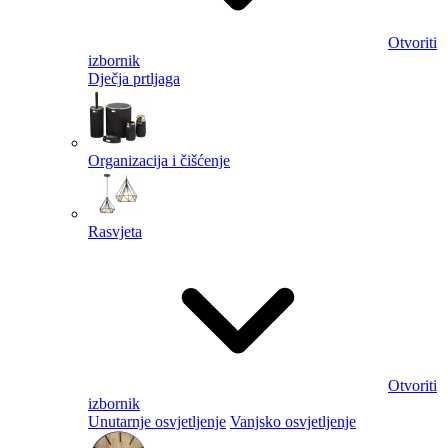
Otvoriti
izbornik
Dječja prtljaga
Organizacija i čišćenje
Rasvjeta
Otvoriti
izbornik
Unutarnje osvjetljenje
Vanjsko osvjetljenje