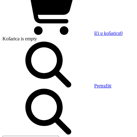
Ići u košaricu
0
Košarica
is empty
Pretražiti