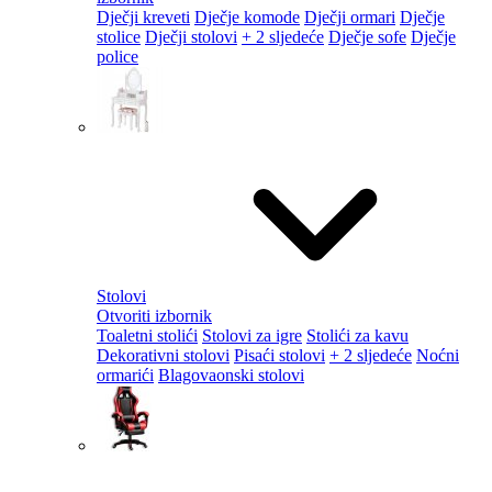
Dječji kreveti
Dječje komode
Dječji ormari
Dječje
stolice
Dječji stolovi
+ 2 sljedeće
Dječje sofe
Dječje
police
Stolovi
Otvoriti izbornik
Toaletni stolići
Stolovi za igre
Stolići za kavu
Dekorativni stolovi
Pisaći stolovi
+ 2 sljedeće
Noćni
ormarići
Blagovaonski stolovi