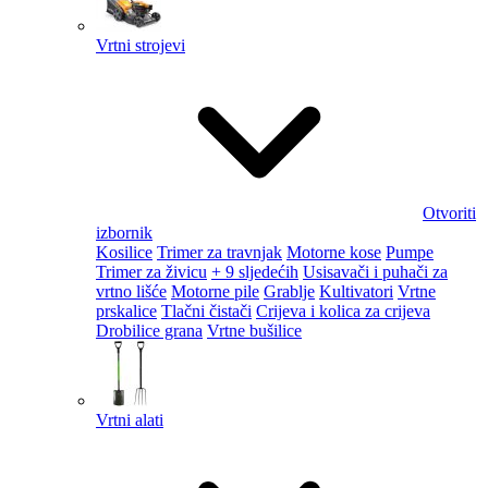
Vrtni strojevi
Otvoriti
izbornik
Kosilice
Trimer za travnjak
Motorne kose
Pumpe
Trimer za živicu
+ 9 sljedećih
Usisavači i puhači za
vrtno lišće
Motorne pile
Grablje
Kultivatori
Vrtne
prskalice
Tlačni čistači
Crijeva i kolica za crijeva
Drobilice grana
Vrtne bušilice
Vrtni alati