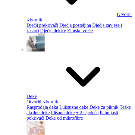
Otvoriti
izbornik
Dječji prekrivači
Dječja posteljina
Dječje zavjese i
zastori
Dječje dekice
Zimske vreće
Deke
Otvoriti izbornik
Rasprodaja deka
Luksuzne deke
Deke za piknik
Teške
akrilne deke
Plišane deke
+ 2 sljedeće
Pahuljasti
pokrivači
Deke od mikrofibre