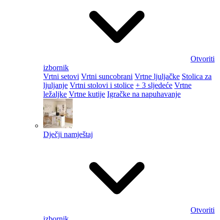
Otvoriti
izbornik
Vrtni setovi
Vrtni suncobrani
Vrtne ljuljačke
Stolica za
ljuljanje
Vrtni stolovi i stolice
+ 3 sljedeće
Vrtne
ležaljke
Vrtne kutije
Igračke na napuhavanje
Dječji namještaj
Otvoriti
izbornik