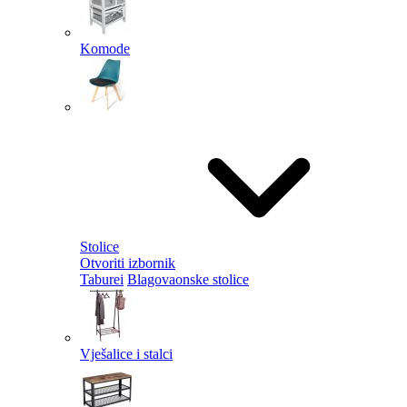
Komode
Stolice
Otvoriti izbornik
Taburei
Blagovaonske stolice
Vješalice i stalci