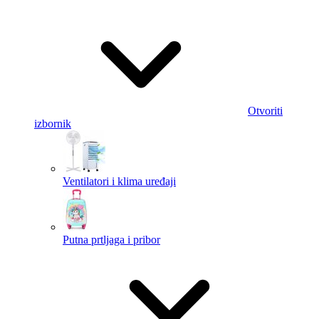
Otvoriti
izbornik
Ventilatori i klima uređaji
Putna prtljaga i pribor