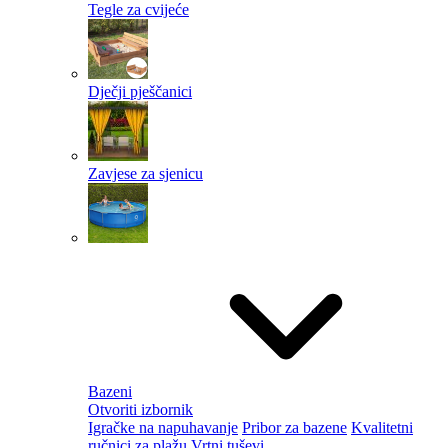
Tegle za cvijeće
Dječji pješčanici
Zavjese za sjenicu
Bazeni
Otvoriti izbornik
Igračke na napuhavanje
Pribor za bazene
Kvalitetni
ručnici za plažu
Vrtni tuševi