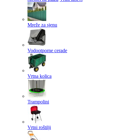
Mreže za sjenu
Vodootporne cerade
Vrtna kolica
Trampolini
Vrtni roštilji