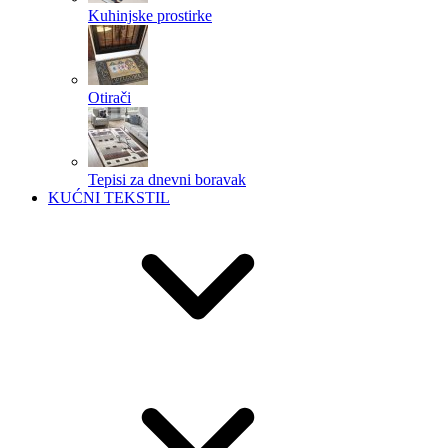
Kuhinjske prostirke
Otirači
Tepisi za dnevni boravak
KUĆNI TEKSTIL