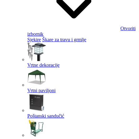
Otvoriti
izbornik
Sjekire
Škare za travu i grmlje
Vrtne dekoracije
Vrtni paviljoni
Poštanski sandučić