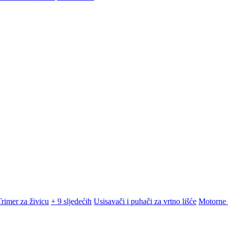
Trimer za živicu
+ 9 sljedećih
Usisavači i puhači za vrtno lišće
Motorne 