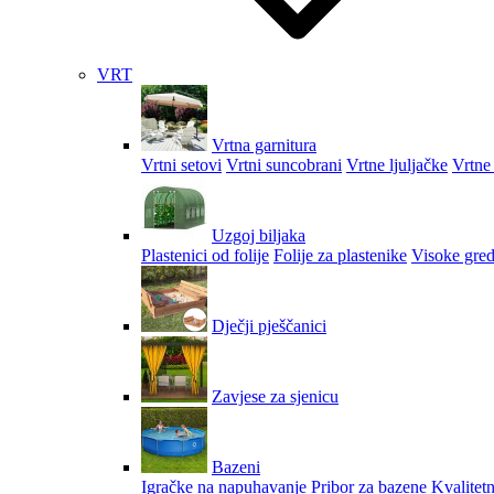
VRT
Vrtna garnitura
Vrtni setovi
Vrtni suncobrani
Vrtne ljuljačke
Vrtne 
Uzgoj biljaka
Plastenici od folije
Folije za plastenike
Visoke gred
Dječji pješčanici
Zavjese za sjenicu
Bazeni
Igračke na napuhavanje
Pribor za bazene
Kvalitetn