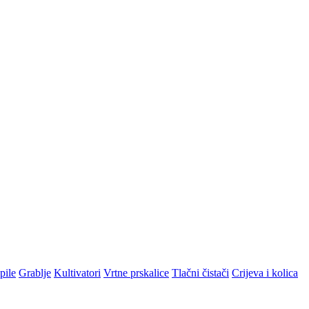
pile
Grablje
Kultivatori
Vrtne prskalice
Tlačni čistači
Crijeva i kolica