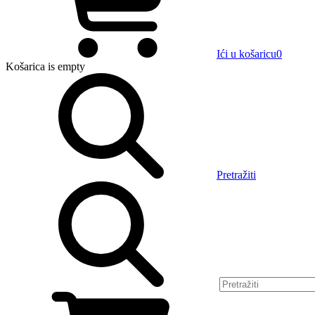
Ići u košaricu
0
Košarica
is empty
Pretražiti