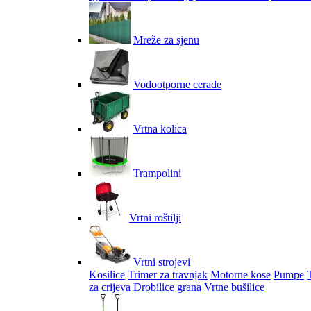
Mreže za sjenu
Vodootporne cerade
Vrtna kolica
Trampolini
Vrtni roštilji
Vrtni strojevi
Kosilice
Trimer za travnjak
Motorne kose
Pumpe
za crijeva
Drobilice grana
Vrtne bušilice