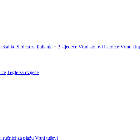
ležaljke
Stolica za ljuljanje
+ 3 sljedeće
Vrtni stolovi i stolice
Vrtne klu
ice
Tegle za cvijeće
i ručnici za plažu
Vrtni tuševi