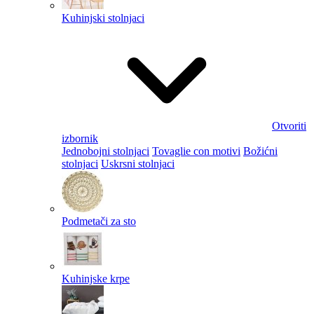
Kuhinjski stolnjaci
Otvoriti
izbornik
Jednobojni stolnjaci
Tovaglie con motivi
Božićni
stolnjaci
Uskrsni stolnjaci
Podmetači za sto
Kuhinjske krpe