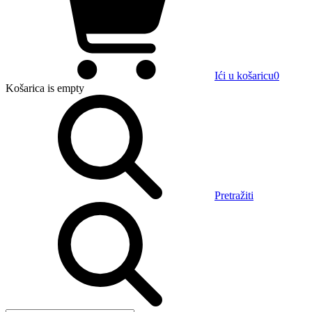
Ići u košaricu
0
Košarica
is empty
Pretražiti