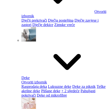
Otvoriti
izbornik
Dječji prekrivači
Dječja posteljina
Dječje zavjese i
zastori
Dječje dekice
Zimske vreće
Deke
Otvoriti izbornik
Rasprodaja deka
Luksuzne deke
Deke za piknik
Teške
akrilne deke
Plišane deke
+ 2 sljedeće
Pahuljasti
pokrivači
Deke od mikrofibre