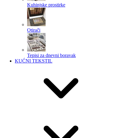
Kuhinjske prostirke
Otirači
Tepisi za dnevni boravak
KUĆNI TEKSTIL