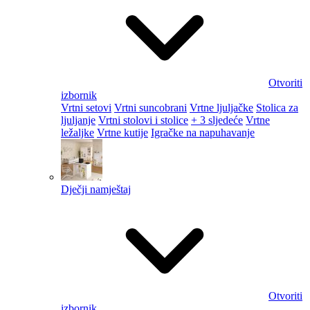
Otvoriti
izbornik
Vrtni setovi
Vrtni suncobrani
Vrtne ljuljačke
Stolica za
ljuljanje
Vrtni stolovi i stolice
+ 3 sljedeće
Vrtne
ležaljke
Vrtne kutije
Igračke na napuhavanje
Dječji namještaj
Otvoriti
izbornik