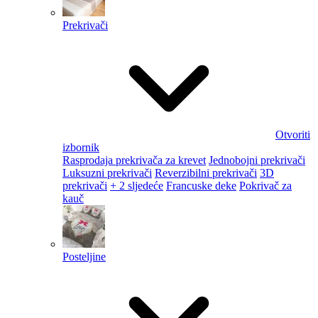
Prekrivači
Otvoriti
izbornik
Rasprodaja prekrivača za krevet
Jednobojni prekrivači
Luksuzni prekrivači
Reverzibilni prekrivači
3D
prekrivači
+ 2 sljedeće
Francuske deke
Pokrivač za
kauč
Posteljine