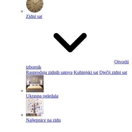
Zidni sat
Otvoriti
izbornik
Rasprodaja zidnih satova
Kuhinjski sat
Dječji zidni sat
Ukrasna ogledala
Naljepnice na zidu