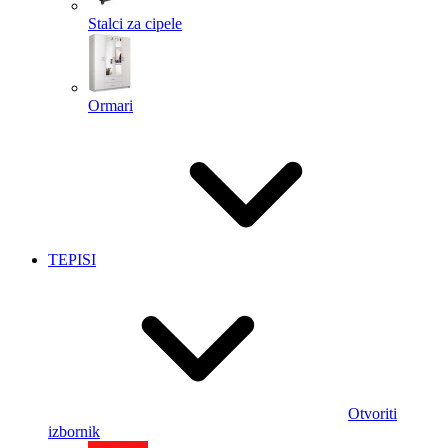
Stalci za cipele
Ormari
TEPISI
Otvoriti
izbornik