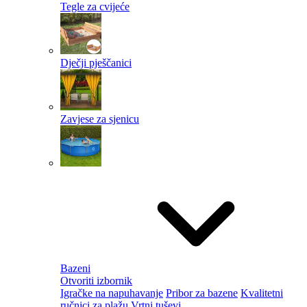
Tegle za cvijeće
Dječji pješčanici
Zavjese za sjenicu
Bazeni
Otvoriti izbornik
Igračke na napuhavanje
Pribor za bazene
Kvalitetni
ručnici za plažu
Vrtni tuševi