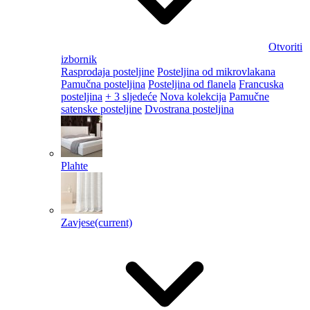
Otvoriti
izbornik
Rasprodaja posteljine
Posteljina od mikrovlakana
Pamučna posteljina
Posteljina od flanela
Francuska
posteljina
+ 3 sljedeće
Nova kolekcija
Pamučne
satenske posteljine
Dvostrana posteljina
Plahte
Zavjese
(current)