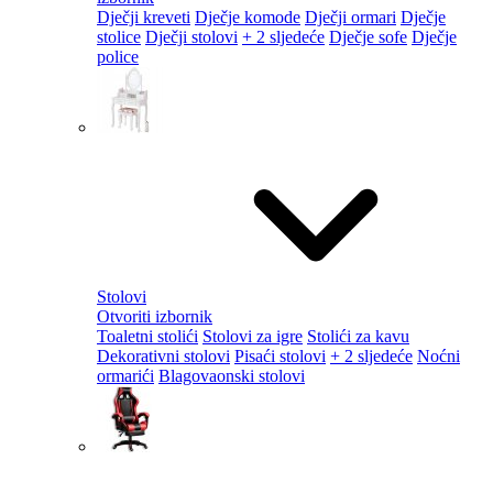
Dječji kreveti
Dječje komode
Dječji ormari
Dječje
stolice
Dječji stolovi
+ 2 sljedeće
Dječje sofe
Dječje
police
Stolovi
Otvoriti izbornik
Toaletni stolići
Stolovi za igre
Stolići za kavu
Dekorativni stolovi
Pisaći stolovi
+ 2 sljedeće
Noćni
ormarići
Blagovaonski stolovi