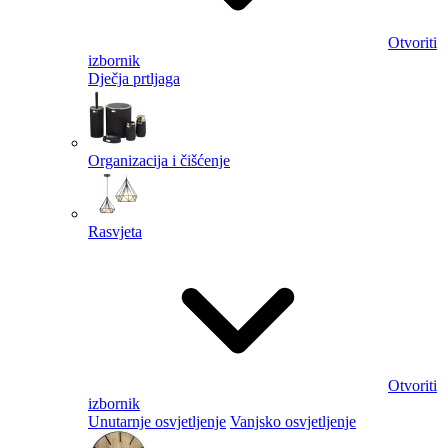
Otvoriti
izbornik
Dječja prtljaga
Organizacija i čišćenje
Rasvjeta
Otvoriti
izbornik
Unutarnje osvjetljenje
Vanjsko osvjetljenje