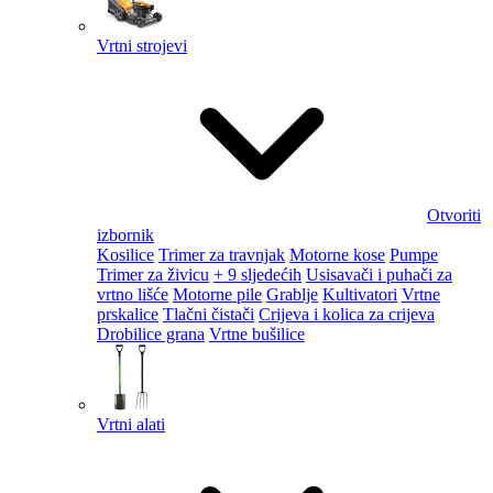
Vrtni strojevi
Otvoriti
izbornik
Kosilice
Trimer za travnjak
Motorne kose
Pumpe
Trimer za živicu
+ 9 sljedećih
Usisavači i puhači za
vrtno lišće
Motorne pile
Grablje
Kultivatori
Vrtne
prskalice
Tlačni čistači
Crijeva i kolica za crijeva
Drobilice grana
Vrtne bušilice
Vrtni alati