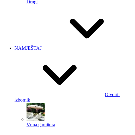
Drugi
NAMJEŠTAJ
Otvoriti
izbornik
Vrtna garnitura