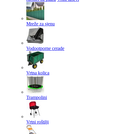
Mreže za sjenu
Vodootporne cerade
Vrtna kolica
Trampolini
Vrtni roštilji