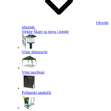
Otvoriti
izbornik
Sjekire
Škare za travu i grmlje
Vrtne dekoracije
Vrtni paviljoni
Poštanski sandučić