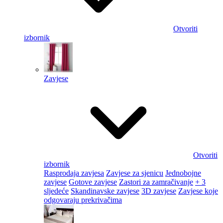
Otvoriti
izbornik
Zavjese
Otvoriti
izbornik
Rasprodaja zavjesa
Zavjese za sjenicu
Jednobojne
zavjese
Gotove zavjese
Zastori za zamračivanje
+ 3
sljedeće
Skandinavske zavjese
3D zavjese
Zavjese koje
odgovaraju prekrivačima