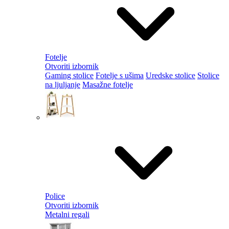
Fotelje
Otvoriti izbornik
Gaming stolice
Fotelje s ušima
Uredske stolice
Stolice
na ljuljanje
Masažne fotelje
Police
Otvoriti izbornik
Metalni regali