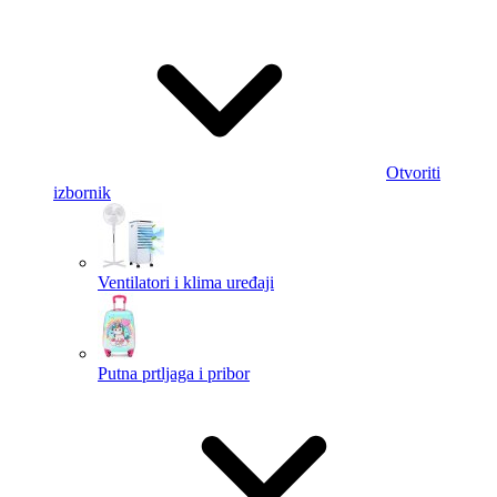
Otvoriti
izbornik
Ventilatori i klima uređaji
Putna prtljaga i pribor