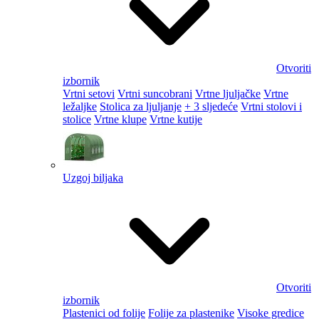
Otvoriti
izbornik
Vrtni setovi
Vrtni suncobrani
Vrtne ljuljačke
Vrtne
ležaljke
Stolica za ljuljanje
+ 3 sljedeće
Vrtni stolovi i
stolice
Vrtne klupe
Vrtne kutije
Uzgoj biljaka
Otvoriti
izbornik
Plastenici od folije
Folije za plastenike
Visoke gredice