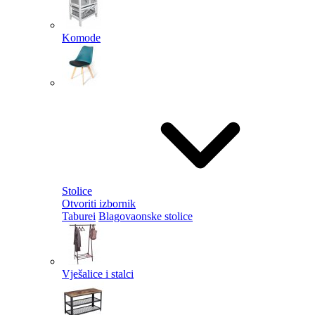
Komode
Stolice
Otvoriti izbornik
Taburei
Blagovaonske stolice
Vješalice i stalci