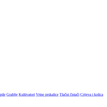
pile
Grablje
Kultivatori
Vrtne prskalice
Tlačni čistači
Crijeva i kolica