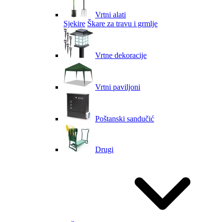
Vrtni alati
Sjekire
Škare za travu i grmlje
Vrtne dekoracije
Vrtni paviljoni
Poštanski sandučić
Drugi