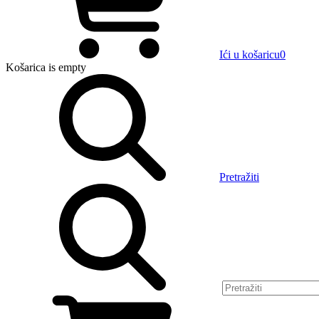
Ići u košaricu
0
Košarica
is empty
Pretražiti