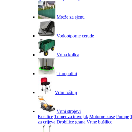
Mreže za sjenu
Vodootporne cerade
Vrtna kolica
Trampolini
Vrtni roštilji
Vrtni strojevi
Kosilice
Trimer za travnjak
Motorne kose
Pumpe
za crijeva
Drobilice grana
Vrtne bušilice