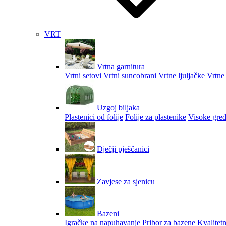
VRT
Vrtna garnitura
Vrtni setovi
Vrtni suncobrani
Vrtne ljuljačke
Vrtne 
Uzgoj biljaka
Plastenici od folije
Folije za plastenike
Visoke gred
Dječji pješčanici
Zavjese za sjenicu
Bazeni
Igračke na napuhavanje
Pribor za bazene
Kvalitetn