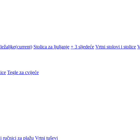
ležaljke
(current)
Stolica za ljuljanje
+ 3 sljedeće
Vrtni stolovi i stolice
V
ice
Tegle za cvijeće
i ručnici za plažu
Vrtni tuševi