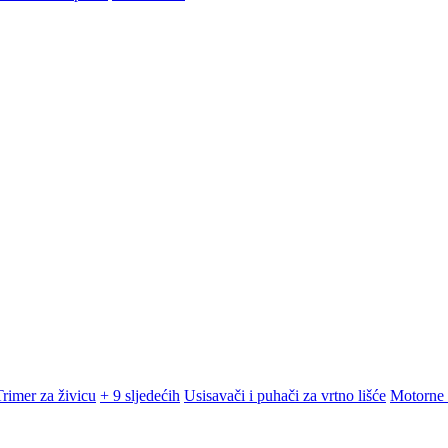
Trimer za živicu
+ 9 sljedećih
Usisavači i puhači za vrtno lišće
Motorne 