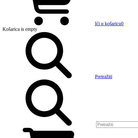
Ići u košaricu
0
Košarica
is empty
Pretražiti