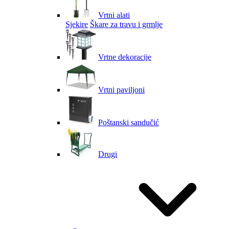
Vrtni alati
Sjekire
Škare za travu i grmlje
Vrtne dekoracije
Vrtni paviljoni
Poštanski sandučić
Drugi