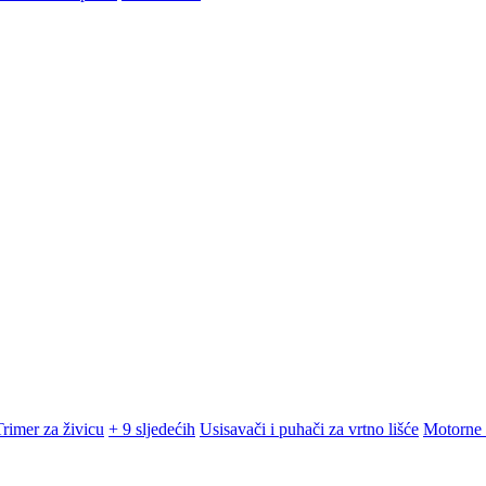
Trimer za živicu
+ 9 sljedećih
Usisavači i puhači za vrtno lišće
Motorne 