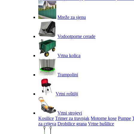
Mreže za sjenu
Vodootporne cerade
Vrtna kolica
Trampolini
Vrtni roštilji
Vrtni strojevi
Kosilice
Trimer za travnjak
Motorne kose
Pumpe
za crijeva
Drobilice grana
Vrtne bušilice