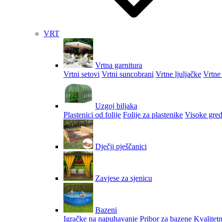
VRT
Vrtna garnitura
Vrtni setovi
Vrtni suncobrani
Vrtne ljuljačke
Vrtne 
Uzgoj biljaka
Plastenici od folije
Folije za plastenike
Visoke gred
Dječji pješčanici
Zavjese za sjenicu
Bazeni
Igračke na napuhavanje
Pribor za bazene
Kvalitetn