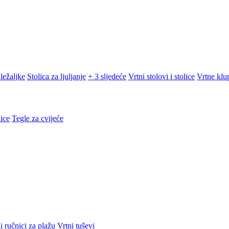
ležaljke
Stolica za ljuljanje
+ 3 sljedeće
Vrtni stolovi i stolice
Vrtne klu
ice
Tegle za cvijeće
i ručnici za plažu
Vrtni tuševi