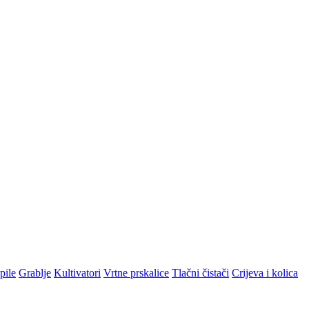
pile
Grablje
Kultivatori
Vrtne prskalice
Tlačni čistači
Crijeva i kolica