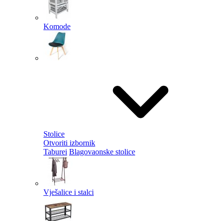
Komode
Stolice
Otvoriti izbornik
Taburei
Blagovaonske stolice
Vješalice i stalci