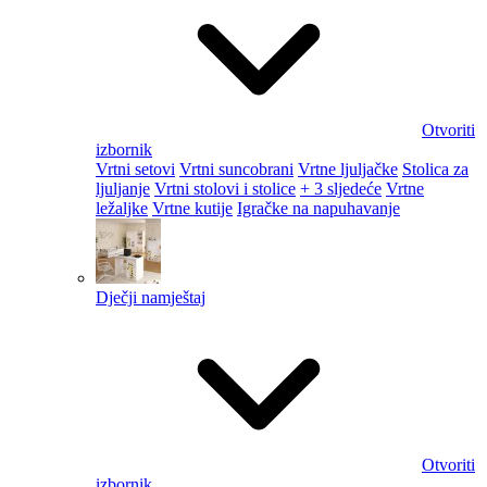
Otvoriti
izbornik
Vrtni setovi
Vrtni suncobrani
Vrtne ljuljačke
Stolica za
ljuljanje
Vrtni stolovi i stolice
+ 3 sljedeće
Vrtne
ležaljke
Vrtne kutije
Igračke na napuhavanje
Dječji namještaj
Otvoriti
izbornik