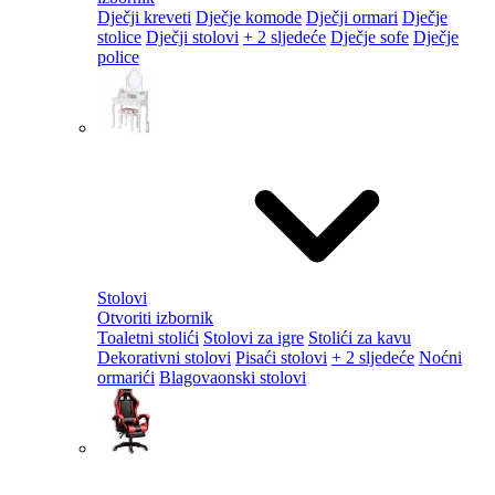
Dječji kreveti
Dječje komode
Dječji ormari
Dječje
stolice
Dječji stolovi
+ 2 sljedeće
Dječje sofe
Dječje
police
Stolovi
Otvoriti izbornik
Toaletni stolići
Stolovi za igre
Stolići za kavu
Dekorativni stolovi
Pisaći stolovi
+ 2 sljedeće
Noćni
ormarići
Blagovaonski stolovi