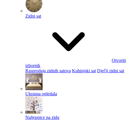
Zidni sat
Otvoriti
izbornik
Rasprodaja zidnih satova
Kuhinjski sat
Dječji zidni sat
Ukrasna ogledala
Naljepnice na zidu