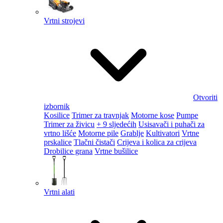
Vrtni strojevi
Otvoriti
izbornik
Kosilice
Trimer za travnjak
Motorne kose
Pumpe
Trimer za živicu
+ 9 sljedećih
Usisavači i puhači za
vrtno lišće
Motorne pile
Grablje
Kultivatori
Vrtne
prskalice
Tlačni čistači
Crijeva i kolica za crijeva
Drobilice grana
Vrtne bušilice
Vrtni alati