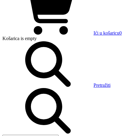
Ići u košaricu
0
Košarica
is empty
Pretražiti