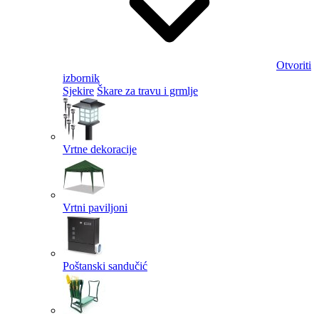
Otvoriti
izbornik
Sjekire
Škare za travu i grmlje
Vrtne dekoracije
Vrtni paviljoni
Poštanski sandučić