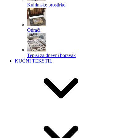
Kuhinjske prostirke
Otirači
Tepisi za dnevni boravak
KUĆNI TEKSTIL