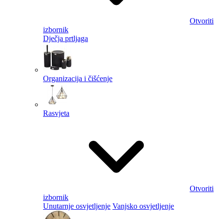
Otvoriti
izbornik
Dječja prtljaga
Organizacija i čišćenje
Rasvjeta
Otvoriti
izbornik
Unutarnje osvjetljenje
Vanjsko osvjetljenje