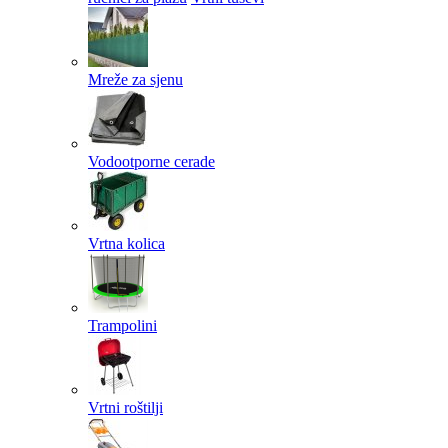
Mreže za sjenu
Vodootporne cerade
Vrtna kolica
Trampolini
Vrtni roštilji