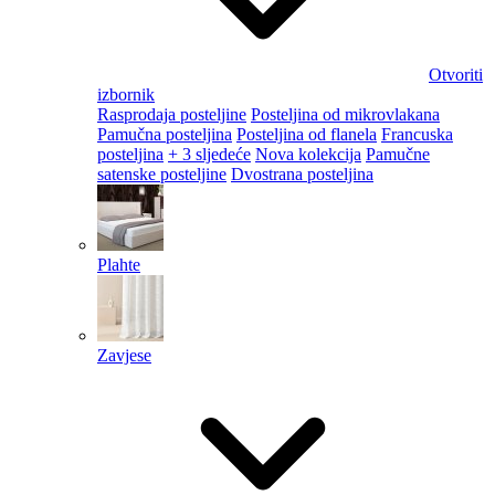
Otvoriti
izbornik
Rasprodaja posteljine
Posteljina od mikrovlakana
Pamučna posteljina
Posteljina od flanela
Francuska
posteljina
+ 3 sljedeće
Nova kolekcija
Pamučne
satenske posteljine
Dvostrana posteljina
Plahte
Zavjese