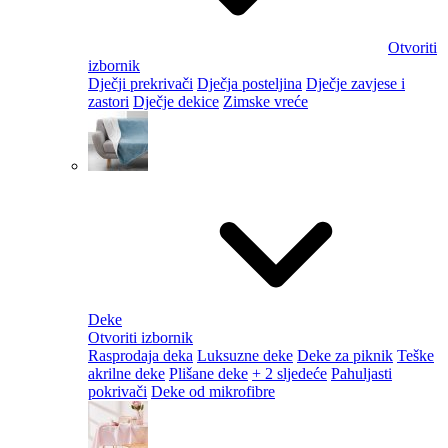
Otvoriti
izbornik
Dječji prekrivači
Dječja posteljina
Dječje zavjese i
zastori
Dječje dekice
Zimske vreće
Deke
Otvoriti izbornik
Rasprodaja deka
Luksuzne deke
Deke za piknik
Teške
akrilne deke
Plišane deke
+ 2 sljedeće
Pahuljasti
pokrivači
Deke od mikrofibre