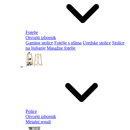
Fotelje
Otvoriti izbornik
Gaming stolice
Fotelje s ušima
Uredske stolice
Stolice
na ljuljanje
Masažne fotelje
Police
Otvoriti izbornik
Metalni regali