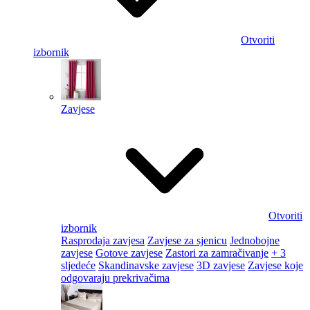
Otvoriti
izbornik
Zavjese
Otvoriti
izbornik
Rasprodaja zavjesa
Zavjese za sjenicu
Jednobojne
zavjese
Gotove zavjese
Zastori za zamračivanje
+ 3
sljedeće
Skandinavske zavjese
3D zavjese
Zavjese koje
odgovaraju prekrivačima