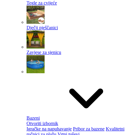
Tegle za cvijeće
Dječji pješčanici
Zavjese za sjenicu
Bazeni
Otvoriti izbornik
Igračke na napuhavanje
Pribor za bazene
Kvalitetni
ručnici za plažu
Vrtni tuševi