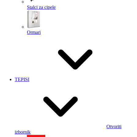
Stalci za cipele
Ormari
TEPISI
Otvoriti
izbornik