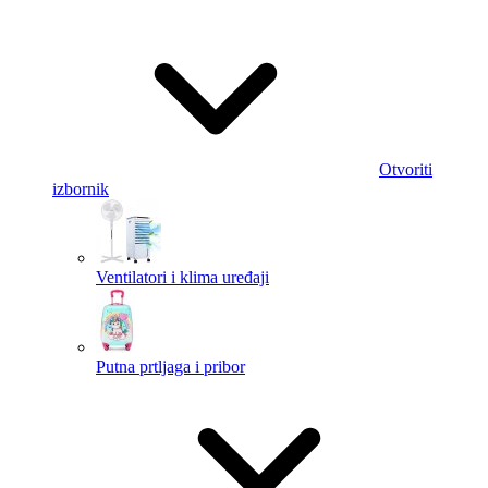
Otvoriti
izbornik
Ventilatori i klima uređaji
Putna prtljaga i pribor