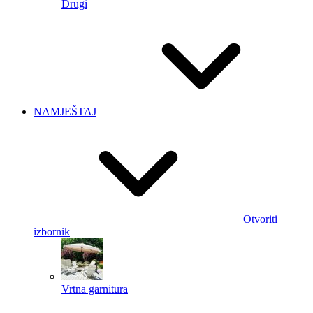
Drugi
NAMJEŠTAJ
Otvoriti
izbornik
Vrtna garnitura