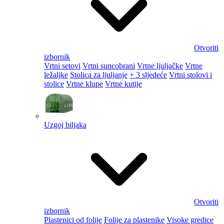
Otvoriti
izbornik
Vrtni setovi
Vrtni suncobrani
Vrtne ljuljačke
Vrtne
ležaljke
Stolica za ljuljanje
+ 3 sljedeće
Vrtni stolovi i
stolice
Vrtne klupe
Vrtne kutije
Uzgoj biljaka
Otvoriti
izbornik
Plastenici od folije
Folije za plastenike
Visoke gredice