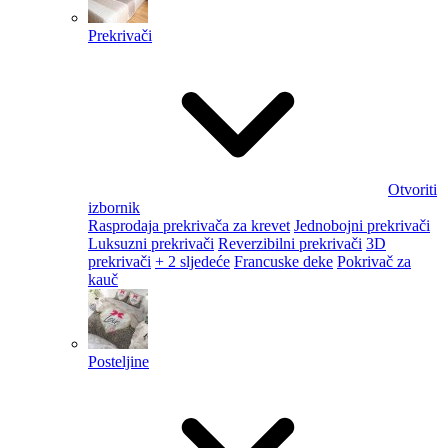
Prekrivači
Otvoriti
izbornik
Rasprodaja prekrivača za krevet
Jednobojni prekrivači
Luksuzni prekrivači
Reverzibilni prekrivači
3D
prekrivači
+ 2 sljedeće
Francuske deke
Pokrivač za
kauč
Posteljine