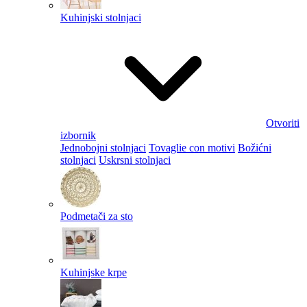
Kuhinjski stolnjaci
Otvoriti
izbornik
Jednobojni stolnjaci
Tovaglie con motivi
Božićni
stolnjaci
Uskrsni stolnjaci
Podmetači za sto
Kuhinjske krpe