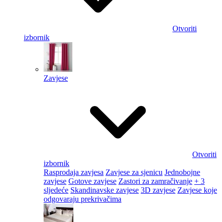
Otvoriti
izbornik
Zavjese
Otvoriti
izbornik
Rasprodaja zavjesa
Zavjese za sjenicu
Jednobojne
zavjese
Gotove zavjese
Zastori za zamračivanje
+ 3
sljedeće
Skandinavske zavjese
3D zavjese
Zavjese koje
odgovaraju prekrivačima