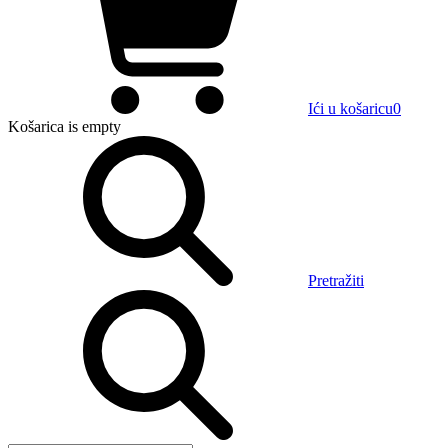
Ići u košaricu
0
Košarica
is empty
Pretražiti