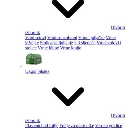
Otvoriti
izbornik
Vrtni setovi
Vrtni suncobrani
Vrtne ljuljačke
Vrtne
ležaljke
Stolica za ljuljanje
+ 3 sljedeće
Vrtni stolovi i
stolice
Vrtne klupe
Vrtne kutije
Uzgoj biljaka
Otvoriti
izbornik
Plastenici od folije
Folije za plastenike
Visoke gredice