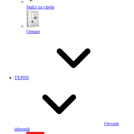
Stalci za cipele
Ormari
TEPISI
Otvoriti
izbornik