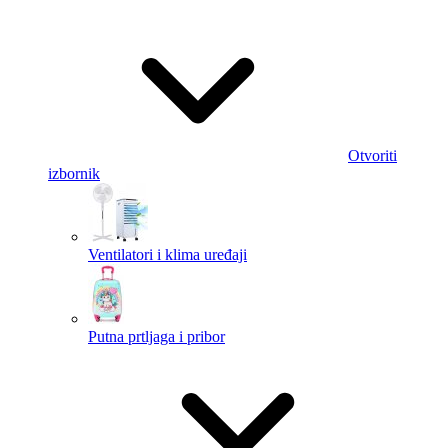
Otvoriti
izbornik
Ventilatori i klima uređaji
Putna prtljaga i pribor