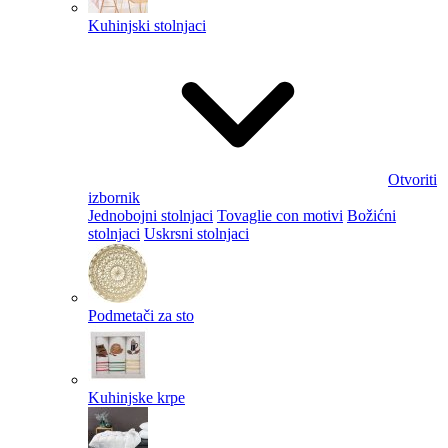
Kuhinjski stolnjaci
Otvoriti
izbornik
Jednobojni stolnjaci
Tovaglie con motivi
Božićni
stolnjaci
Uskrsni stolnjaci
Podmetači za sto
Kuhinjske krpe