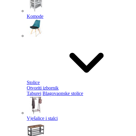
Komode
Stolice
Otvoriti izbornik
Taburei
Blagovaonske stolice
Vješalice i stalci