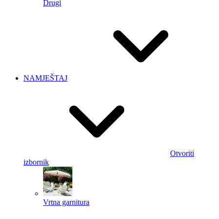
Drugi
NAMJEŠTAJ
Otvoriti
izbornik
Vrtna garnitura