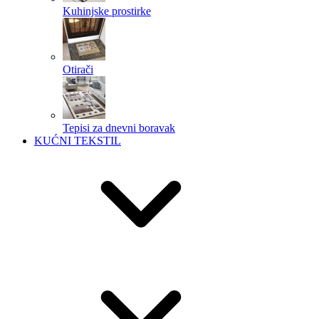
Kuhinjske prostirke
Otirači
Tepisi za dnevni boravak
KUĆNI TEKSTIL