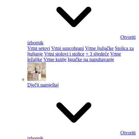
Otvoriti
izbornik
Vrtni setovi
Vrtni suncobrani
Vrtne ljuljačke
Stolica za
ljuljanje
Vrtni stolovi i stolice
+ 3 sljedeće
Vrtne
ležaljke
Vrtne kutije
Igračke na napuhavanje
Dječji namještaj
Otvoriti
izbornik