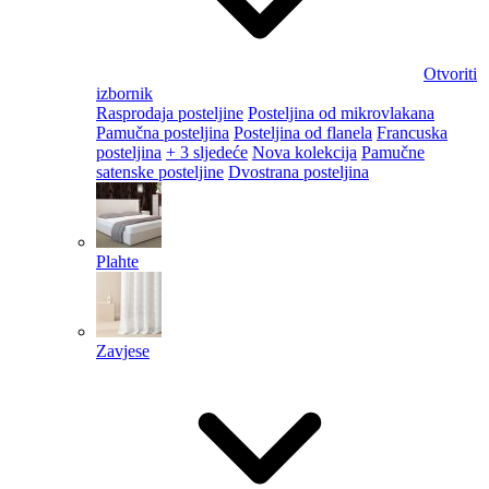
Otvoriti
izbornik
Rasprodaja posteljine
Posteljina od mikrovlakana
Pamučna posteljina
Posteljina od flanela
Francuska
posteljina
+ 3 sljedeće
Nova kolekcija
Pamučne
satenske posteljine
Dvostrana posteljina
Plahte
Zavjese