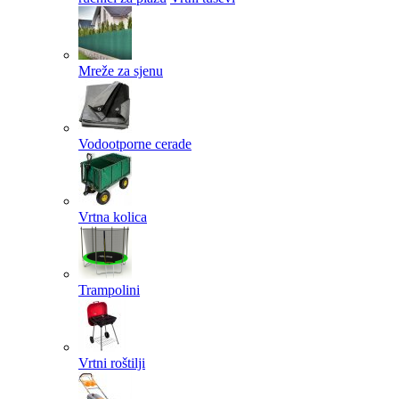
Mreže za sjenu
Vodootporne cerade
Vrtna kolica
Trampolini
Vrtni roštilji