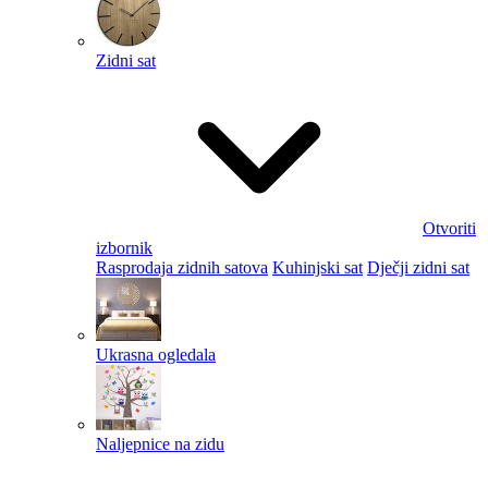
Zidni sat
Otvoriti
izbornik
Rasprodaja zidnih satova
Kuhinjski sat
Dječji zidni sat
Ukrasna ogledala
Naljepnice na zidu