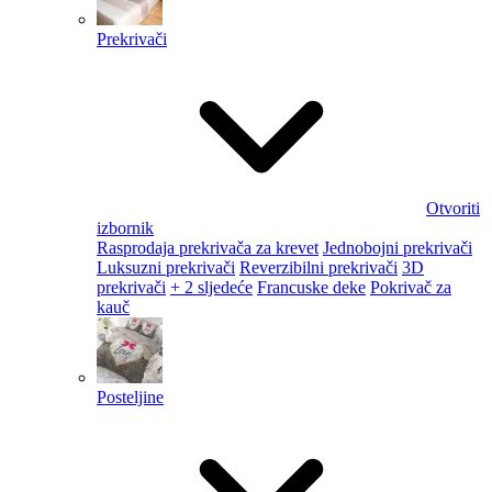
Prekrivači
Otvoriti
izbornik
Rasprodaja prekrivača za krevet
Jednobojni prekrivači
Luksuzni prekrivači
Reverzibilni prekrivači
3D
prekrivači
+ 2 sljedeće
Francuske deke
Pokrivač za
kauč
Posteljine