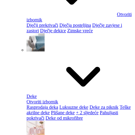
Otvoriti
izbornik
Dječji prekrivači
Dječja posteljina
Dječje zavjese i
zastori
Dječje dekice
Zimske vreće
Deke
Otvoriti izbornik
Rasprodaja deka
Luksuzne deke
Deke za piknik
Teške
akrilne deke
Plišane deke
+ 2 sljedeće
Pahuljasti
pokrivači
Deke od mikrofibre