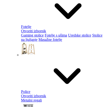
Fotelje
Otvoriti izbornik
Gaming stolice
Fotelje s ušima
Uredske stolice
Stolice
na ljuljanje
Masažne fotelje
Police
Otvoriti izbornik
Metalni regali