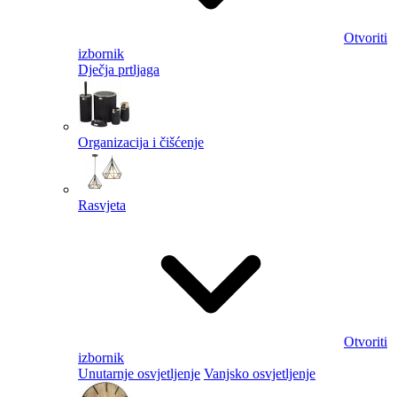
Otvoriti
izbornik
Dječja prtljaga
Organizacija i čišćenje
Rasvjeta
Otvoriti
izbornik
Unutarnje osvjetljenje
Vanjsko osvjetljenje