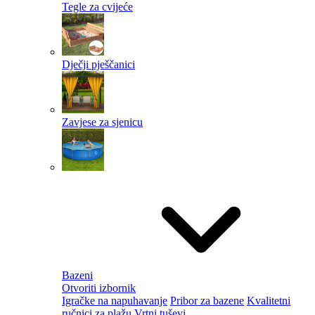
Tegle za cvijeće
Dječji pješčanici
Zavjese za sjenicu
Bazeni
Otvoriti izbornik
Igračke na napuhavanje
Pribor za bazene
Kvalitetni
ručnici za plažu
Vrtni tuševi