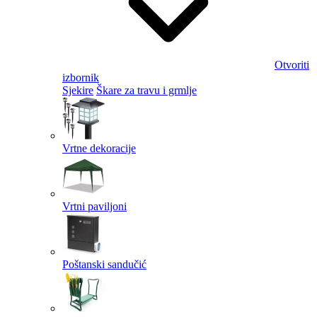
Otvoriti
izbornik
Sjekire
Škare za travu i grmlje
Vrtne dekoracije
Vrtni paviljoni
Poštanski sandučić