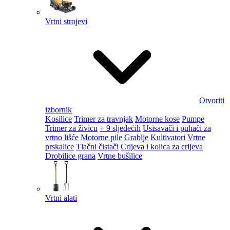
Vrtni strojevi
Otvoriti
izbornik
Kosilice
Trimer za travnjak
Motorne kose
Pumpe
Trimer za živicu
+ 9 sljedećih
Usisavači i puhači za
vrtno lišće
Motorne pile
Grablje
Kultivatori
Vrtne
prskalice
Tlačni čistači
Crijeva i kolica za crijeva
Drobilice grana
Vrtne bušilice
Vrtni alati