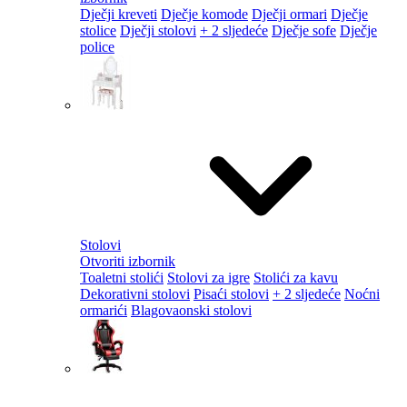
Dječji kreveti
Dječje komode
Dječji ormari
Dječje
stolice
Dječji stolovi
+ 2 sljedeće
Dječje sofe
Dječje
police
Stolovi
Otvoriti izbornik
Toaletni stolići
Stolovi za igre
Stolići za kavu
Dekorativni stolovi
Pisaći stolovi
+ 2 sljedeće
Noćni
ormarići
Blagovaonski stolovi