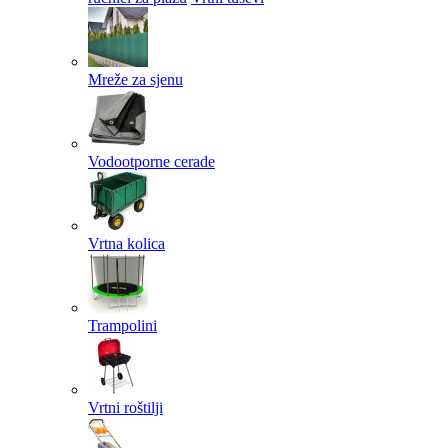
Mreže za sjenu
Vodootporne cerade
Vrtna kolica
Trampolini
Vrtni roštilji