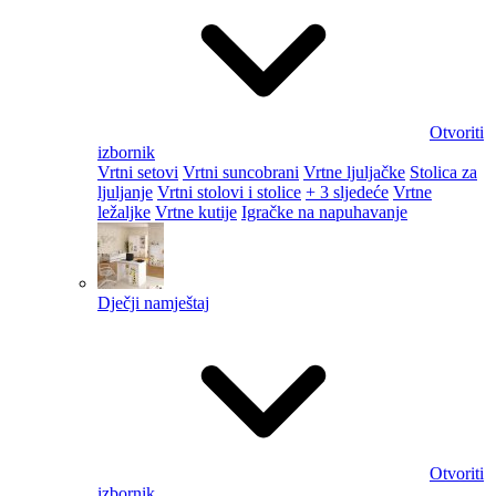
Otvoriti
izbornik
Vrtni setovi
Vrtni suncobrani
Vrtne ljuljačke
Stolica za
ljuljanje
Vrtni stolovi i stolice
+ 3 sljedeće
Vrtne
ležaljke
Vrtne kutije
Igračke na napuhavanje
Dječji namještaj
Otvoriti
izbornik