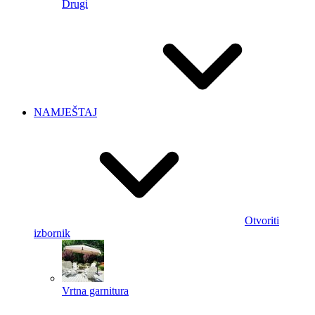
Drugi
NAMJEŠTAJ
Otvoriti
izbornik
Vrtna garnitura