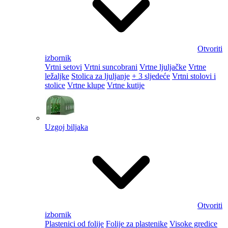
Otvoriti
izbornik
Vrtni setovi
Vrtni suncobrani
Vrtne ljuljačke
Vrtne
ležaljke
Stolica za ljuljanje
+ 3 sljedeće
Vrtni stolovi i
stolice
Vrtne klupe
Vrtne kutije
Uzgoj biljaka
Otvoriti
izbornik
Plastenici od folije
Folije za plastenike
Visoke gredice