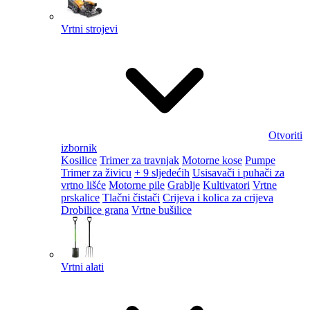
Vrtni strojevi
Otvoriti
izbornik
Kosilice
Trimer za travnjak
Motorne kose
Pumpe
Trimer za živicu
+ 9 sljedećih
Usisavači i puhači za
vrtno lišće
Motorne pile
Grablje
Kultivatori
Vrtne
prskalice
Tlačni čistači
Crijeva i kolica za crijeva
Drobilice grana
Vrtne bušilice
Vrtni alati