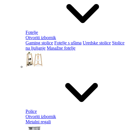
Fotelje
Otvoriti izbornik
Gaming stolice
Fotelje s ušima
Uredske stolice
Stolice
na ljuljanje
Masažne fotelje
Police
Otvoriti izbornik
Metalni regali