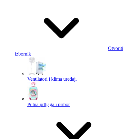
Otvoriti
izbornik
Ventilatori i klima uređaji
Putna prtljaga i pribor