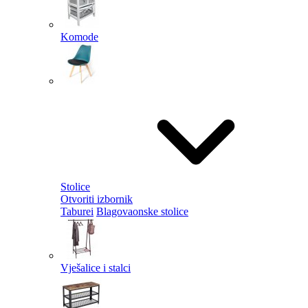
Komode
Stolice
Otvoriti izbornik
Taburei
Blagovaonske stolice
Vješalice i stalci