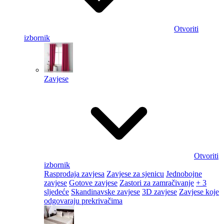
Otvoriti
izbornik
Zavjese
Otvoriti
izbornik
Rasprodaja zavjesa
Zavjese za sjenicu
Jednobojne
zavjese
Gotove zavjese
Zastori za zamračivanje
+ 3
sljedeće
Skandinavske zavjese
3D zavjese
Zavjese koje
odgovaraju prekrivačima