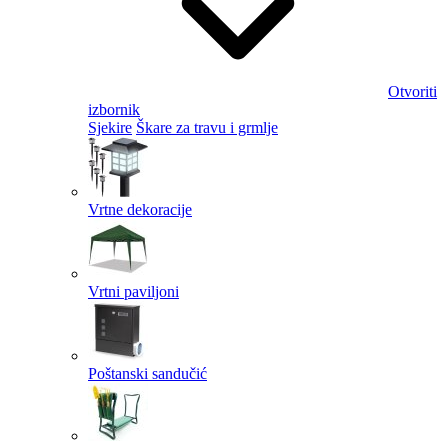
Otvoriti
izbornik
Sjekire
Škare za travu i grmlje
Vrtne dekoracije
Vrtni paviljoni
Poštanski sandučić