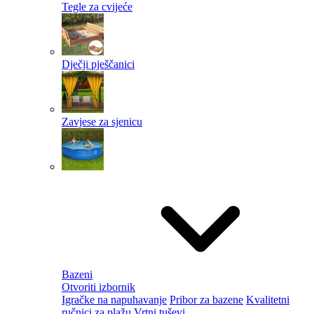
Tegle za cvijeće
Dječji pješčanici
Zavjese za sjenicu
Bazeni
Otvoriti izbornik
Igračke na napuhavanje
Pribor za bazene
Kvalitetni
ručnici za plažu
Vrtni tuševi