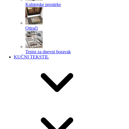
Kuhinjske prostirke
Otirači
Tepisi za dnevni boravak
KUĆNI TEKSTIL