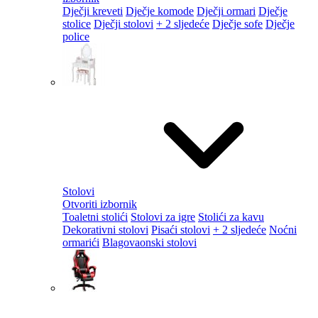
Dječji kreveti
Dječje komode
Dječji ormari
Dječje
stolice
Dječji stolovi
+ 2 sljedeće
Dječje sofe
Dječje
police
Stolovi
Otvoriti izbornik
Toaletni stolići
Stolovi za igre
Stolići za kavu
Dekorativni stolovi
Pisaći stolovi
+ 2 sljedeće
Noćni
ormarići
Blagovaonski stolovi