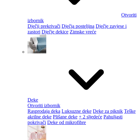
Otvoriti
izbornik
Dječji prekrivači
Dječja posteljina
Dječje zavjese i
zastori
Dječje dekice
Zimske vreće
Deke
Otvoriti izbornik
Rasprodaja deka
Luksuzne deke
Deke za piknik
Teške
akrilne deke
Plišane deke
+ 2 sljedeće
Pahuljasti
pokrivači
Deke od mikrofibre