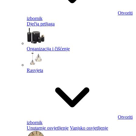
Otvoriti
izbornik
Dječja prtljaga
Organizacija i čišćenje
Rasvjeta
Otvoriti
izbornik
Unutarnje osvjetljenje
Vanjsko osvjetljenje