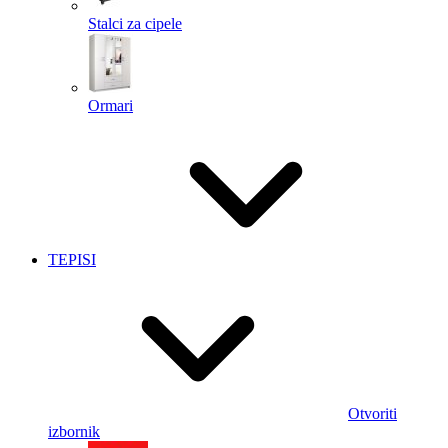
Stalci za cipele
Ormari
TEPISI
Otvoriti
izbornik