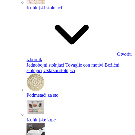
Kuhinjski stolnjaci
Otvoriti
izbornik
Jednobojni stolnjaci
Tovaglie con motivi
Božićni
stolnjaci
Uskrsni stolnjaci
Podmetači za sto
Kuhinjske krpe