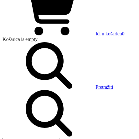
Ići u košaricu
0
Košarica
is empty
Pretražiti