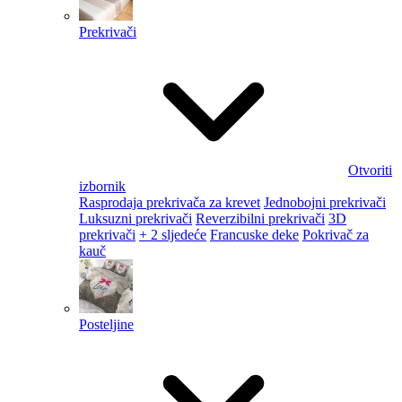
Prekrivači
Otvoriti
izbornik
Rasprodaja prekrivača za krevet
Jednobojni prekrivači
Luksuzni prekrivači
Reverzibilni prekrivači
3D
prekrivači
+ 2 sljedeće
Francuske deke
Pokrivač za
kauč
Posteljine