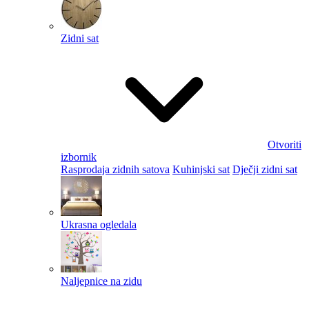
Zidni sat
Otvoriti
izbornik
Rasprodaja zidnih satova
Kuhinjski sat
Dječji zidni sat
Ukrasna ogledala
Naljepnice na zidu