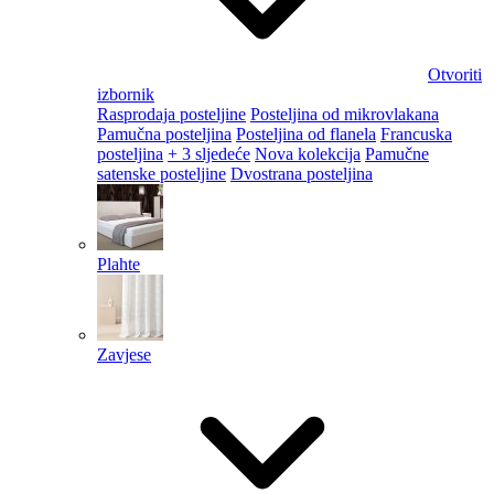
Otvoriti
izbornik
Rasprodaja posteljine
Posteljina od mikrovlakana
Pamučna posteljina
Posteljina od flanela
Francuska
posteljina
+ 3 sljedeće
Nova kolekcija
Pamučne
satenske posteljine
Dvostrana posteljina
Plahte
Zavjese