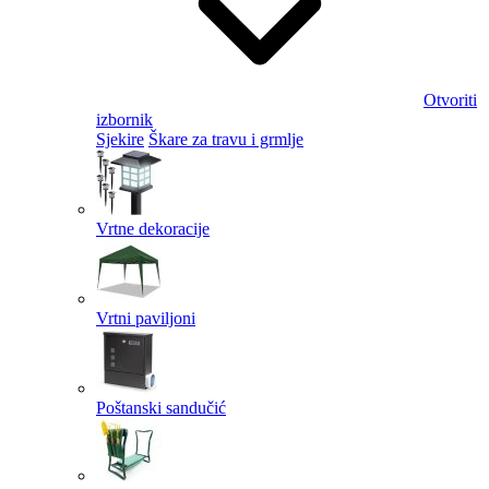
Otvoriti
izbornik
Sjekire
Škare za travu i grmlje
Vrtne dekoracije
Vrtni paviljoni
Poštanski sandučić