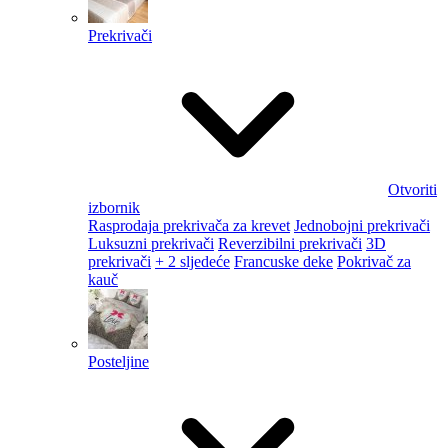
Prekrivači
Otvoriti
izbornik
Rasprodaja prekrivača za krevet
Jednobojni prekrivači
Luksuzni prekrivači
Reverzibilni prekrivači
3D
prekrivači
+ 2 sljedeće
Francuske deke
Pokrivač za
kauč
Posteljine