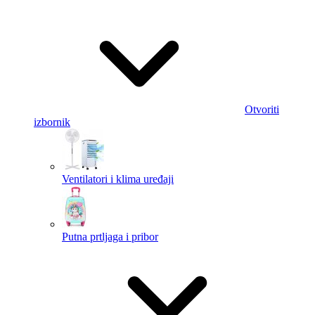
Otvoriti
izbornik
Ventilatori i klima uređaji
Putna prtljaga i pribor