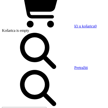
Ići u košaricu
0
Košarica
is empty
Pretražiti