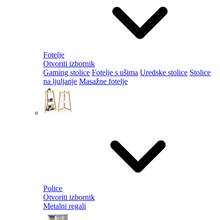
Fotelje
Otvoriti izbornik
Gaming stolice
Fotelje s ušima
Uredske stolice
Stolice
na ljuljanje
Masažne fotelje
Police
Otvoriti izbornik
Metalni regali