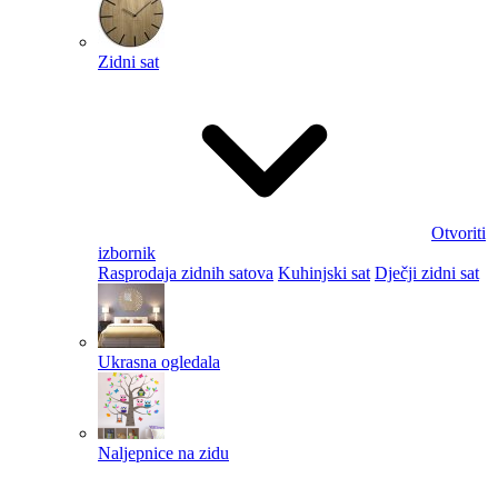
Zidni sat
Otvoriti
izbornik
Rasprodaja zidnih satova
Kuhinjski sat
Dječji zidni sat
Ukrasna ogledala
Naljepnice na zidu