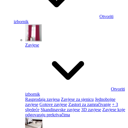
Otvoriti
izbornik
Zavjese
Otvoriti
izbornik
Rasprodaja zavjesa
Zavjese za sjenicu
Jednobojne
zavjese
Gotove zavjese
Zastori za zamračivanje
+ 3
sljedeće
Skandinavske zavjese
3D zavjese
Zavjese koje
odgovaraju prekrivačima