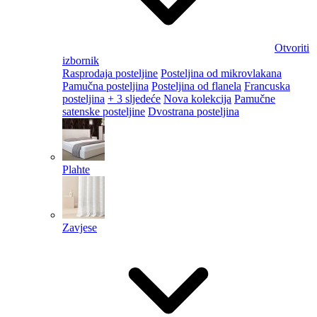
Otvoriti
izbornik
Rasprodaja posteljine
Posteljina od mikrovlakana
Pamučna posteljina
Posteljina od flanela
Francuska
posteljina
+ 3 sljedeće
Nova kolekcija
Pamučne
satenske posteljine
Dvostrana posteljina
Plahte
Zavjese