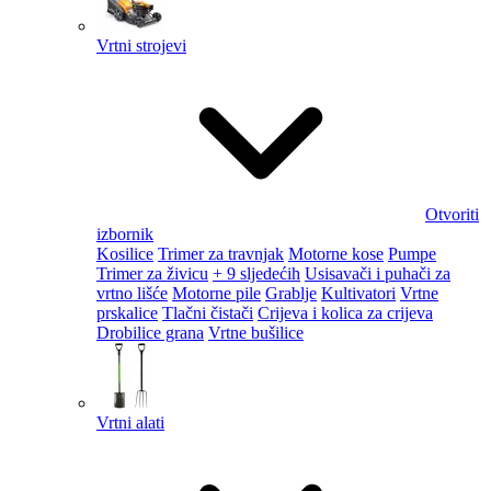
Vrtni strojevi
Otvoriti
izbornik
Kosilice
Trimer za travnjak
Motorne kose
Pumpe
Trimer za živicu
+ 9 sljedećih
Usisavači i puhači za
vrtno lišće
Motorne pile
Grablje
Kultivatori
Vrtne
prskalice
Tlačni čistači
Crijeva i kolica za crijeva
Drobilice grana
Vrtne bušilice
Vrtni alati