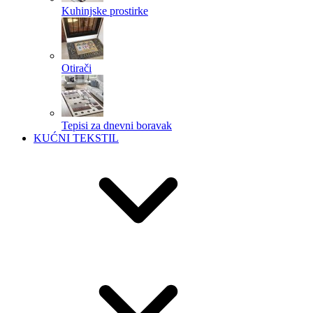
Kuhinjske prostirke
Otirači
Tepisi za dnevni boravak
KUĆNI TEKSTIL