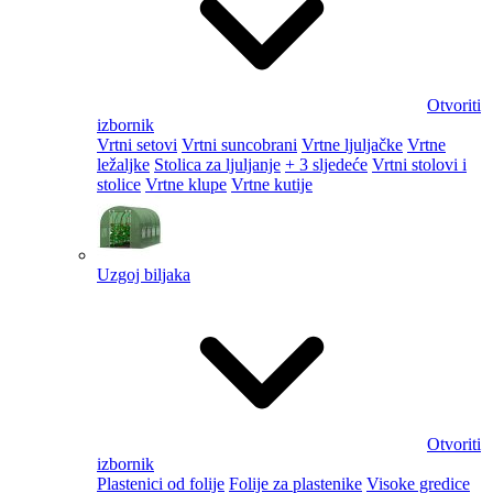
Otvoriti
izbornik
Vrtni setovi
Vrtni suncobrani
Vrtne ljuljačke
Vrtne
ležaljke
Stolica za ljuljanje
+ 3 sljedeće
Vrtni stolovi i
stolice
Vrtne klupe
Vrtne kutije
Uzgoj biljaka
Otvoriti
izbornik
Plastenici od folije
Folije za plastenike
Visoke gredice