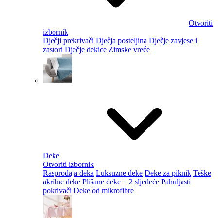
Otvoriti
izbornik
Dječji prekrivači
Dječja posteljina
Dječje zavjese i
zastori
Dječje dekice
Zimske vreće
Deke
Otvoriti izbornik
Rasprodaja deka
Luksuzne deke
Deke za piknik
Teške
akrilne deke
Plišane deke
+ 2 sljedeće
Pahuljasti
pokrivači
Deke od mikrofibre