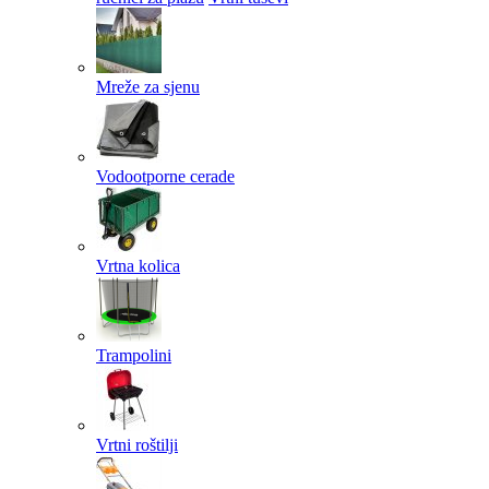
Mreže za sjenu
Vodootporne cerade
Vrtna kolica
Trampolini
Vrtni roštilji