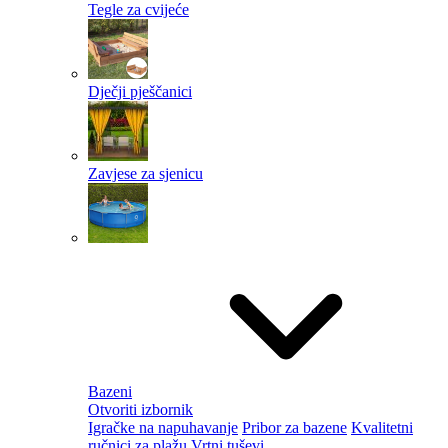
Tegle za cvijeće
Dječji pješčanici
Zavjese za sjenicu
Bazeni
Otvoriti izbornik
Igračke na napuhavanje
Pribor za bazene
Kvalitetni
ručnici za plažu
Vrtni tuševi