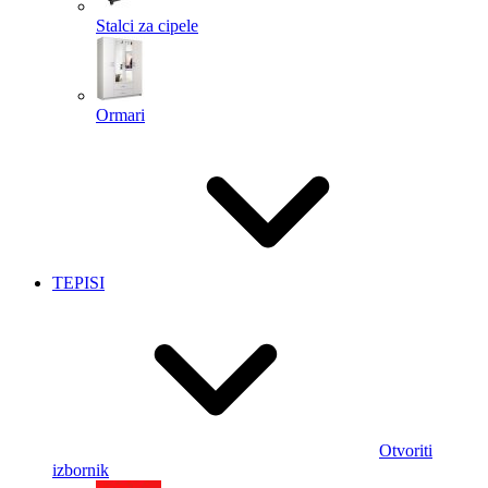
Stalci za cipele
Ormari
TEPISI
Otvoriti
izbornik