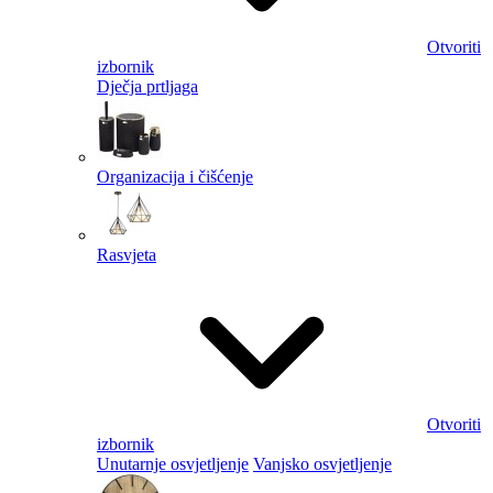
Otvoriti
izbornik
Dječja prtljaga
Organizacija i čišćenje
Rasvjeta
Otvoriti
izbornik
Unutarnje osvjetljenje
Vanjsko osvjetljenje