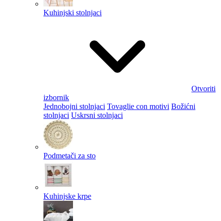
Kuhinjski stolnjaci
Otvoriti
izbornik
Jednobojni stolnjaci
Tovaglie con motivi
Božićni
stolnjaci
Uskrsni stolnjaci
Podmetači za sto
Kuhinjske krpe