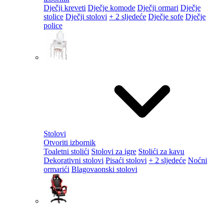
Dječji kreveti
Dječje komode
Dječji ormari
Dječje
stolice
Dječji stolovi
+ 2 sljedeće
Dječje sofe
Dječje
police
Stolovi
Otvoriti izbornik
Toaletni stolići
Stolovi za igre
Stolići za kavu
Dekorativni stolovi
Pisaći stolovi
+ 2 sljedeće
Noćni
ormarići
Blagovaonski stolovi