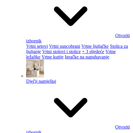
Otvoriti
izbornik
Vrtni setovi
Vrtni suncobrani
Vrtne ljuljačke
Stolica za
ljuljanje
Vrtni stolovi i stolice
+ 3 sljedeće
Vrtne
ležaljke
Vrtne kutije
Igračke na napuhavanje
Dječji namještaj
Otvoriti
izbornik