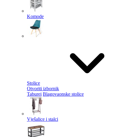
Komode
Stolice
Otvoriti izbornik
Taburei
Blagovaonske stolice
Vješalice i stalci