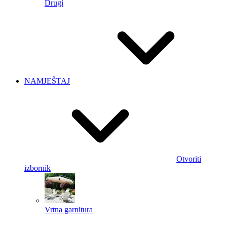
Drugi
NAMJEŠTAJ
Otvoriti
izbornik
Vrtna garnitura