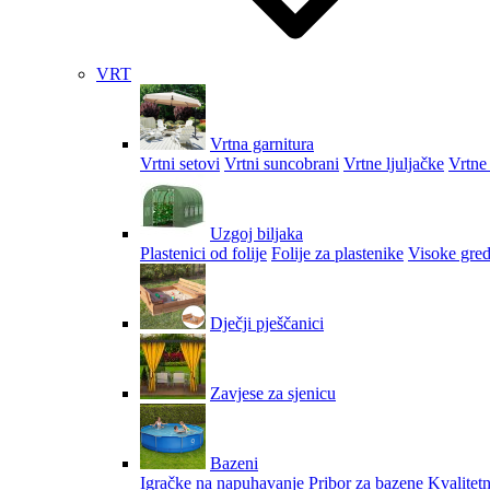
VRT
Vrtna garnitura
Vrtni setovi
Vrtni suncobrani
Vrtne ljuljačke
Vrtne 
Uzgoj biljaka
Plastenici od folije
Folije za plastenike
Visoke gred
Dječji pješčanici
Zavjese za sjenicu
Bazeni
Igračke na napuhavanje
Pribor za bazene
Kvalitetn