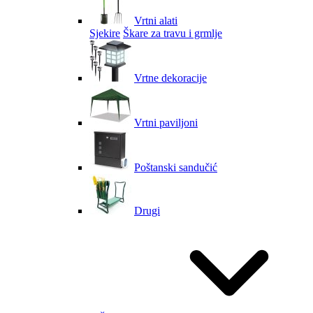
Vrtni alati
Sjekire
Škare za travu i grmlje
Vrtne dekoracije
Vrtni paviljoni
Poštanski sandučić
Drugi