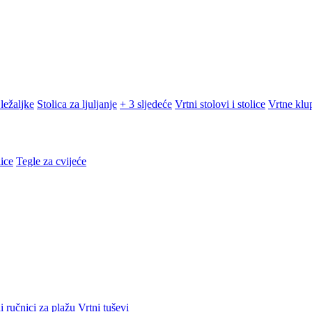
ležaljke
Stolica za ljuljanje
+ 3 sljedeće
Vrtni stolovi i stolice
Vrtne klu
ice
Tegle za cvijeće
i ručnici za plažu
Vrtni tuševi