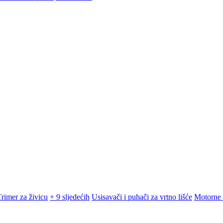
Trimer za živicu
+ 9 sljedećih
Usisavači i puhači za vrtno lišće
Motorne 