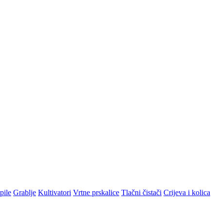
pile
Grablje
Kultivatori
Vrtne prskalice
Tlačni čistači
Crijeva i kolica