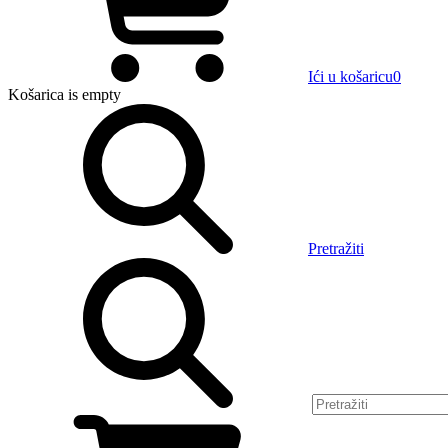
Ići u košaricu
0
Košarica
is empty
Pretražiti