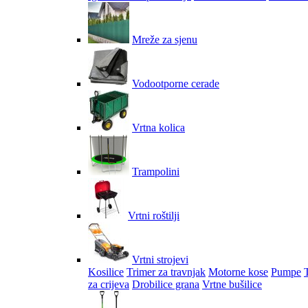
Mreže za sjenu
Vodootporne cerade
Vrtna kolica
Trampolini
Vrtni roštilji
Vrtni strojevi
Kosilice
Trimer za travnjak
Motorne kose
Pumpe
za crijeva
Drobilice grana
Vrtne bušilice