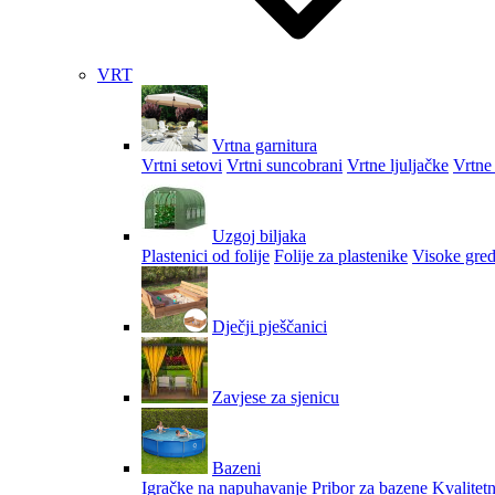
VRT
Vrtna garnitura
Vrtni setovi
Vrtni suncobrani
Vrtne ljuljačke
Vrtne 
Uzgoj biljaka
Plastenici od folije
Folije za plastenike
Visoke gred
Dječji pješčanici
Zavjese za sjenicu
Bazeni
Igračke na napuhavanje
Pribor za bazene
Kvalitetn