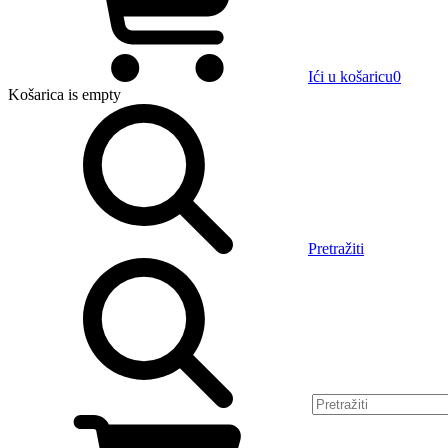
Ići u košaricu
0
Košarica
is empty
Pretražiti