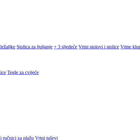
ležaljke
Stolica za ljuljanje
+ 3 sljedeće
Vrtni stolovi i stolice
Vrtne klu
ice
Tegle za cvijeće
i ručnici za plažu
Vrtni tuševi