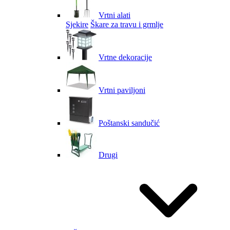
Vrtni alati
Sjekire
Škare za travu i grmlje
Vrtne dekoracije
Vrtni paviljoni
Poštanski sandučić
Drugi