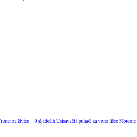
Trimer za živicu
+ 9 sljedećih
Usisavači i puhači za vrtno lišće
Motorne 