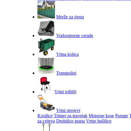
Mreže za sjenu
Vodootporne cerade
Vrtna kolica
Trampolini
Vrtni roštilji
Vrtni strojevi
Kosilice
Trimer za travnjak
Motorne kose
Pumpe
za crijeva
Drobilice grana
Vrtne bušilice