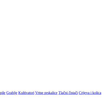
pile
Grablje
Kultivatori
Vrtne prskalice
Tlačni čistači
Crijeva i kolica