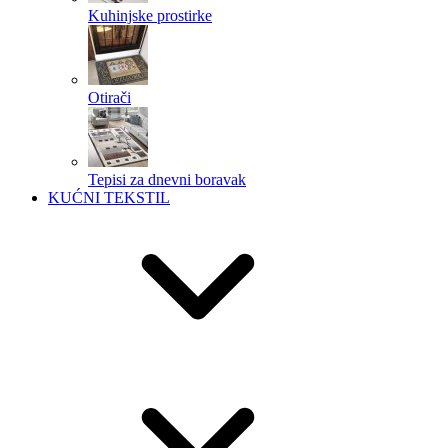
Kuhinjske prostirke
Otirači
Tepisi za dnevni boravak
KUĆNI TEKSTIL