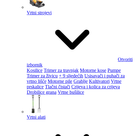
Vrtni strojevi
Otvoriti
izbornik
Kosilice
Trimer za travnjak
Motorne kose
Pumpe
Trimer za živicu
+ 9 sljedećih
Usisavači i puhači za
vrtno lišće
Motorne pile
Grablje
Kultivatori
Vrtne
prskalice
Tlačni čistači
Crijeva i kolica za crijeva
Drobilice grana
Vrtne bušilice
Vrtni alati