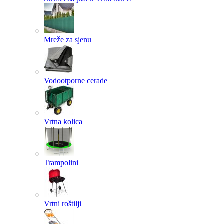
Mreže za sjenu
Vodootporne cerade
Vrtna kolica
Trampolini
Vrtni roštilji