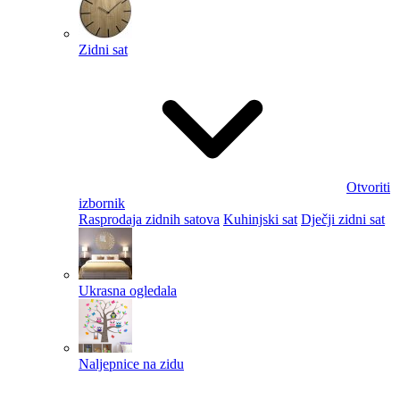
Zidni sat
Otvoriti
izbornik
Rasprodaja zidnih satova
Kuhinjski sat
Dječji zidni sat
Ukrasna ogledala
Naljepnice na zidu