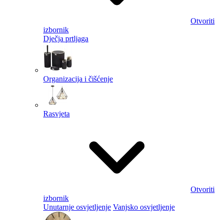
Otvoriti
izbornik
Dječja prtljaga
Organizacija i čišćenje
Rasvjeta
Otvoriti
izbornik
Unutarnje osvjetljenje
Vanjsko osvjetljenje