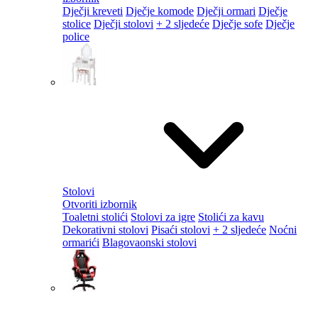
Dječji kreveti
Dječje komode
Dječji ormari
Dječje
stolice
Dječji stolovi
+ 2 sljedeće
Dječje sofe
Dječje
police
Stolovi
Otvoriti izbornik
Toaletni stolići
Stolovi za igre
Stolići za kavu
Dekorativni stolovi
Pisaći stolovi
+ 2 sljedeće
Noćni
ormarići
Blagovaonski stolovi