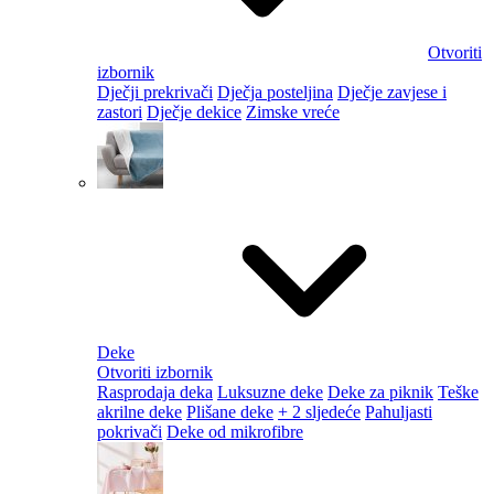
Otvoriti
izbornik
Dječji prekrivači
Dječja posteljina
Dječje zavjese i
zastori
Dječje dekice
Zimske vreće
Deke
Otvoriti izbornik
Rasprodaja deka
Luksuzne deke
Deke za piknik
Teške
akrilne deke
Plišane deke
+ 2 sljedeće
Pahuljasti
pokrivači
Deke od mikrofibre