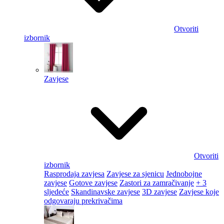
Otvoriti
izbornik
Zavjese
Otvoriti
izbornik
Rasprodaja zavjesa
Zavjese za sjenicu
Jednobojne
zavjese
Gotove zavjese
Zastori za zamračivanje
+ 3
sljedeće
Skandinavske zavjese
3D zavjese
Zavjese koje
odgovaraju prekrivačima