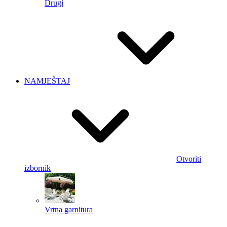
Drugi
NAMJEŠTAJ
Otvoriti
izbornik
Vrtna garnitura