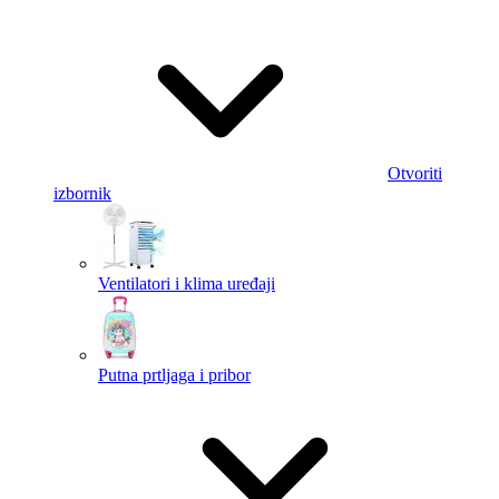
Otvoriti
izbornik
Ventilatori i klima uređaji
Putna prtljaga i pribor