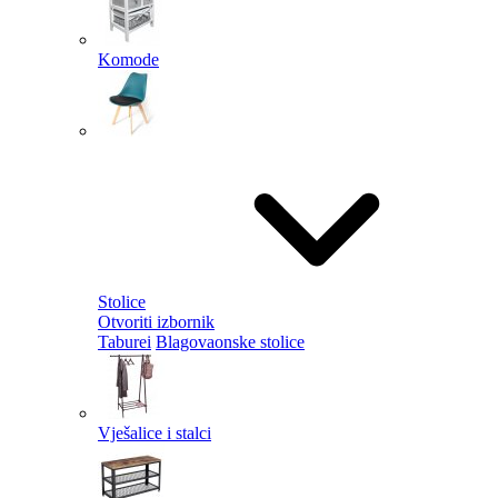
Komode
Stolice
Otvoriti izbornik
Taburei
Blagovaonske stolice
Vješalice i stalci