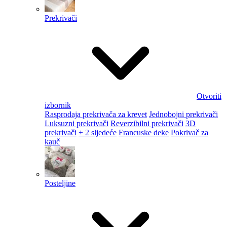
Prekrivači
Otvoriti
izbornik
Rasprodaja prekrivača za krevet
Jednobojni prekrivači
Luksuzni prekrivači
Reverzibilni prekrivači
3D
prekrivači
+ 2 sljedeće
Francuske deke
Pokrivač za
kauč
Posteljine