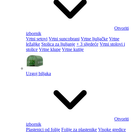
Otvoriti
izbornik
Vrtni setovi
Vrtni suncobrani
Vrtne ljuljačke
Vrtne
ležaljke
Stolica za ljuljanje
+ 3 sljedeće
Vrtni stolovi i
stolice
Vrtne klupe
Vrtne kutije
Uzgoj biljaka
Otvoriti
izbornik
Plastenici od folije
Folije za plastenike
Visoke gredice