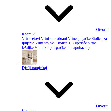
Otvoriti
izbornik
Vrtni setovi
Vrtni suncobrani
Vrtne ljuljačke
Stolica za
ljuljanje
Vrtni stolovi i stolice
+ 3 sljedeće
Vrtne
ležaljke
Vrtne kutije
Igračke na napuhavanje
Dječji namještaj
Otvoriti
izbornik