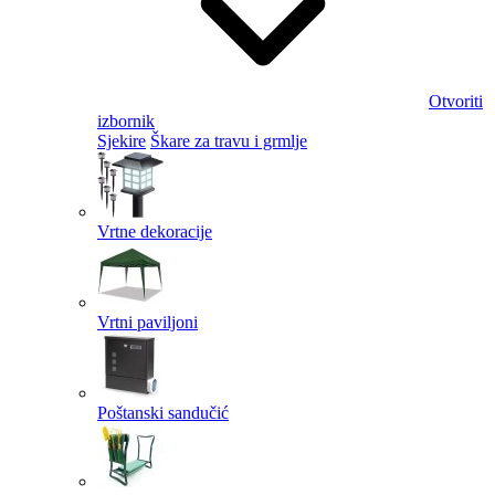
Otvoriti
izbornik
Sjekire
Škare za travu i grmlje
Vrtne dekoracije
Vrtni paviljoni
Poštanski sandučić