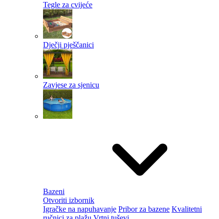
Tegle za cvijeće
Dječji pješčanici
Zavjese za sjenicu
Bazeni
Otvoriti izbornik
Igračke na napuhavanje
Pribor za bazene
Kvalitetni
ručnici za plažu
Vrtni tuševi