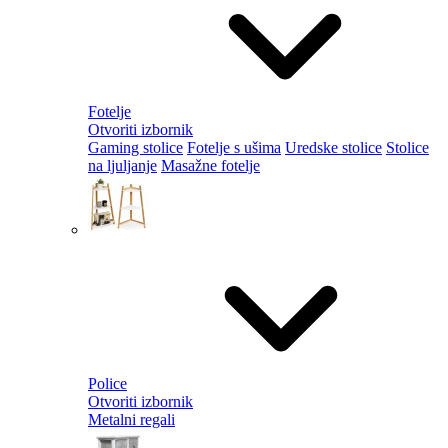
Fotelje
Otvoriti izbornik
Gaming stolice
Fotelje s ušima
Uredske stolice
Stolice
na ljuljanje
Masažne fotelje
Police
Otvoriti izbornik
Metalni regali