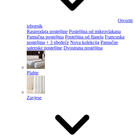
Otvoriti
izbornik
Rasprodaja posteljine
Posteljina od mikrovlakana
Pamučna posteljina
Posteljina od flanela
Francuska
posteljina
+ 3 sljedeće
Nova kolekcija
Pamučne
satenske posteljine
Dvostrana posteljina
Plahte
Zavjese