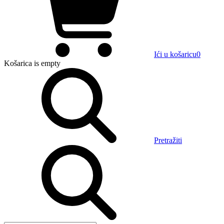
Ići u košaricu
0
Košarica
is empty
Pretražiti