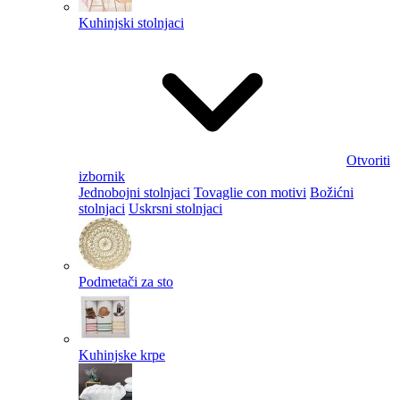
Kuhinjski stolnjaci
Otvoriti
izbornik
Jednobojni stolnjaci
Tovaglie con motivi
Božićni
stolnjaci
Uskrsni stolnjaci
Podmetači za sto
Kuhinjske krpe