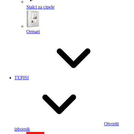
Stalci za cipele
Ormari
TEPISI
Otvoriti
izbornik