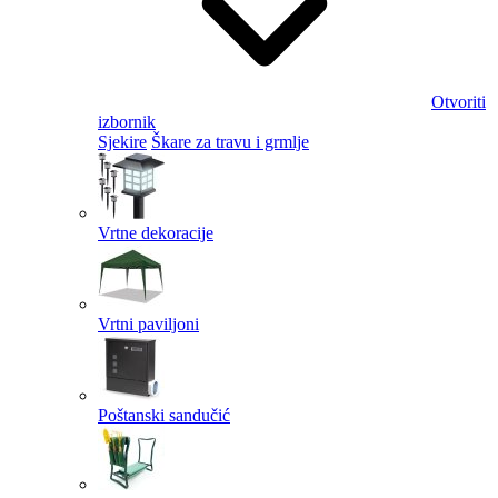
Otvoriti
izbornik
Sjekire
Škare za travu i grmlje
Vrtne dekoracije
Vrtni paviljoni
Poštanski sandučić