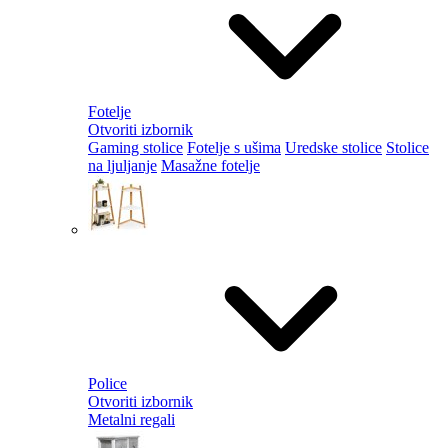
Fotelje
Otvoriti izbornik
Gaming stolice
Fotelje s ušima
Uredske stolice
Stolice
na ljuljanje
Masažne fotelje
Police
Otvoriti izbornik
Metalni regali