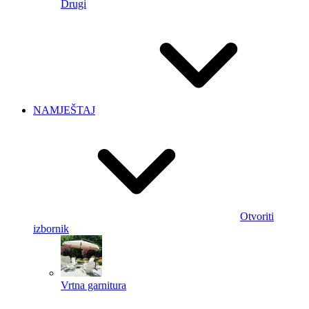
Drugi
NAMJEŠTAJ
Otvoriti
izbornik
Vrtna garnitura