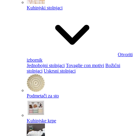
Kuhinjski stolnjaci
Otvoriti
izbornik
Jednobojni stolnjaci
Tovaglie con motivi
Božićni
stolnjaci
Uskrsni stolnjaci
Podmetači za sto
Kuhinjske krpe