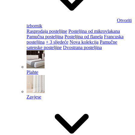
Otvoriti
izbornik
Rasprodaja posteljine
Posteljina od mikrovlakana
Pamučna posteljina
Posteljina od flanela
Francuska
posteljina
+ 3 sljedeće
Nova kolekcija
Pamučne
satenske posteljine
Dvostrana posteljina
Plahte
Zavjese