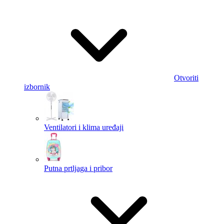
Otvoriti
izbornik
Ventilatori i klima uređaji
Putna prtljaga i pribor