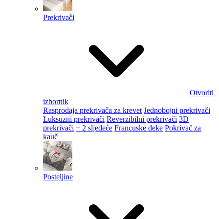
Prekrivači
Otvoriti
izbornik
Rasprodaja prekrivača za krevet
Jednobojni prekrivači
Luksuzni prekrivači
Reverzibilni prekrivači
3D
prekrivači
+ 2 sljedeće
Francuske deke
Pokrivač za
kauč
Posteljine