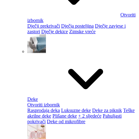
Otvoriti
izbornik
Dječji prekrivači
Dječja posteljina
Dječje zavjese i
zastori
Dječje dekice
Zimske vreće
Deke
Otvoriti izbornik
Rasprodaja deka
Luksuzne deke
Deke za piknik
Teške
akrilne deke
Plišane deke
+ 2 sljedeće
Pahuljasti
pokrivači
Deke od mikrofibre