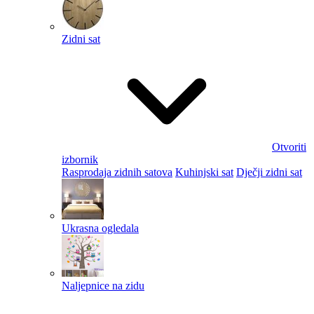
Zidni sat
Otvoriti
izbornik
Rasprodaja zidnih satova
Kuhinjski sat
Dječji zidni sat
Ukrasna ogledala
Naljepnice na zidu