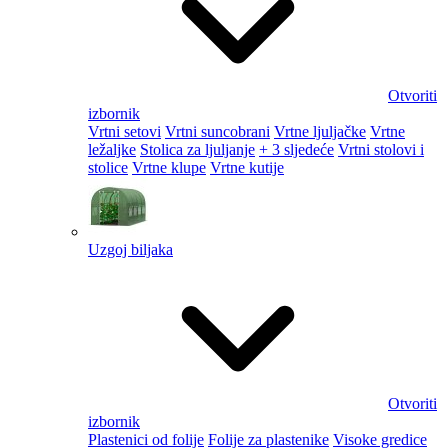
Otvoriti
izbornik
Vrtni setovi
Vrtni suncobrani
Vrtne ljuljačke
Vrtne
ležaljke
Stolica za ljuljanje
+ 3 sljedeće
Vrtni stolovi i
stolice
Vrtne klupe
Vrtne kutije
Uzgoj biljaka
Otvoriti
izbornik
Plastenici od folije
Folije za plastenike
Visoke gredice