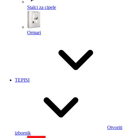
Stalci za cipele
Ormari
TEPISI
Otvoriti
izbornik