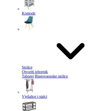
Komode
Stolice
Otvoriti izbornik
Taburei
Blagovaonske stolice
Vješalice i stalci