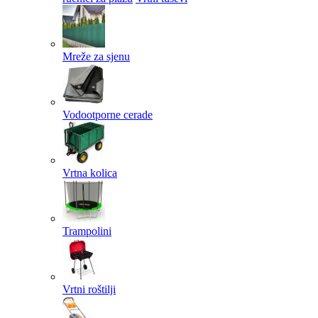
Mreže za sjenu
Vodootporne cerade
Vrtna kolica
Trampolini
Vrtni roštilji