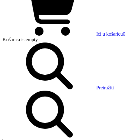
Ići u košaricu
0
Košarica
is empty
Pretražiti