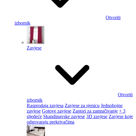
Otvoriti
izbornik
Zavjese
Otvoriti
izbornik
Rasprodaja zavjesa
Zavjese za sjenicu
Jednobojne
zavjese
Gotove zavjese
Zastori za zamračivanje
+ 3
sljedeće
Skandinavske zavjese
3D zavjese
Zavjese koje
odgovaraju prekrivačima