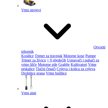
Vrtni strojevi
Otvoriti
izbornik
Kosilice
Trimer za travnjak
Motorne kose
Pumpe
Trimer za živicu
+ 9 sljedećih
Usisavači i puhači za
vrtno lišće
Motorne pile
Grablje
Kultivatori
Vrtne
prskalice
Tlačni čistači
Crijeva i kolica za crijeva
Drobilice grana
Vrtne bušilice
Vrtni alati