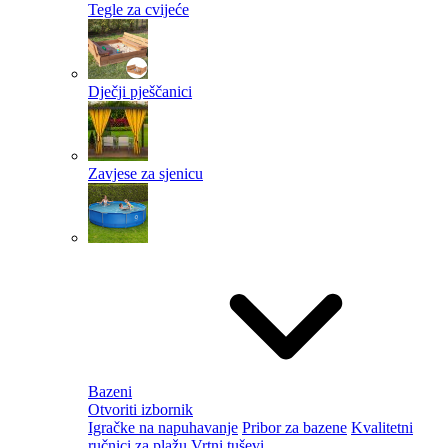
Tegle za cvijeće
Dječji pješčanici
Zavjese za sjenicu
Bazeni
Otvoriti izbornik
Igračke na napuhavanje
Pribor za bazene
Kvalitetni
ručnici za plažu
Vrtni tuševi