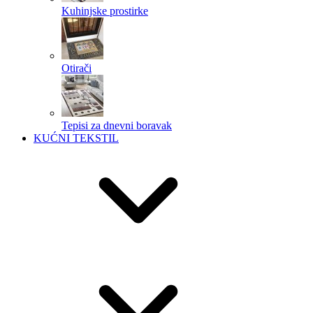
Kuhinjske prostirke
Otirači
Tepisi za dnevni boravak
KUĆNI TEKSTIL