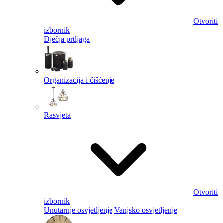
Otvoriti
izbornik
Dječja prtljaga
Organizacija i čišćenje
Rasvjeta
Otvoriti
izbornik
Unutarnje osvjetljenje
Vanjsko osvjetljenje