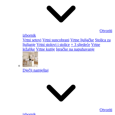
Otvoriti
izbornik
Vrtni setovi
Vrtni suncobrani
Vrtne ljuljačke
Stolica za
ljuljanje
Vrtni stolovi i stolice
+ 3 sljedeće
Vrtne
ležaljke
Vrtne kutije
Igračke na napuhavanje
Dječji namještaj
Otvoriti
izbornik