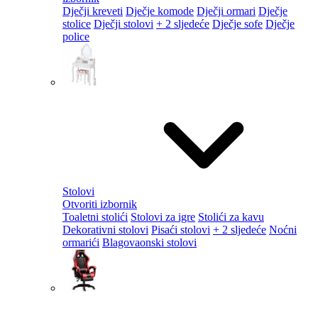
Dječji kreveti
Dječje komode
Dječji ormari
Dječje
stolice
Dječji stolovi
+ 2 sljedeće
Dječje sofe
Dječje
police
Stolovi
Otvoriti izbornik
Toaletni stolići
Stolovi za igre
Stolići za kavu
Dekorativni stolovi
Pisaći stolovi
+ 2 sljedeće
Noćni
ormarići
Blagovaonski stolovi