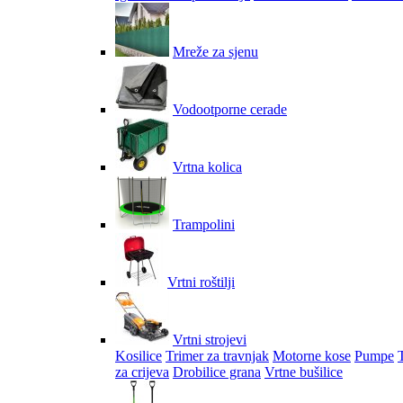
Mreže za sjenu
Vodootporne cerade
Vrtna kolica
Trampolini
Vrtni roštilji
Vrtni strojevi
Kosilice
Trimer za travnjak
Motorne kose
Pumpe
za crijeva
Drobilice grana
Vrtne bušilice