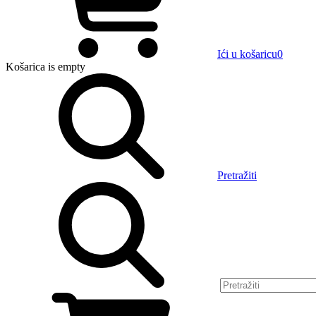
Ići u košaricu
0
Košarica
is empty
Pretražiti