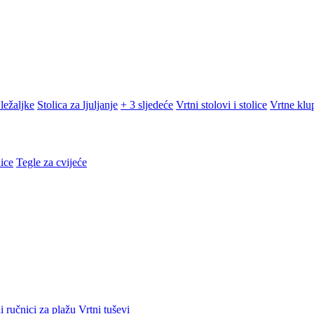
ležaljke
Stolica za ljuljanje
+ 3 sljedeće
Vrtni stolovi i stolice
Vrtne klu
ice
Tegle za cvijeće
i ručnici za plažu
Vrtni tuševi