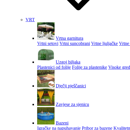
VRT
Vrtna garnitura
Vrtni setovi
Vrtni suncobrani
Vrtne ljuljačke
Vrtne 
Uzgoj biljaka
Plastenici od folije
Folije za plastenike
Visoke gred
Dječji pješčanici
Zavjese za sjenicu
Bazeni
Igračke na napuhavanje
Pribor za bazene
Kvalitetn