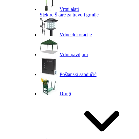
Vrtni alati
Sjekire
Škare za travu i grmlje
Vrtne dekoracije
Vrtni paviljoni
Poštanski sandučić
Drugi