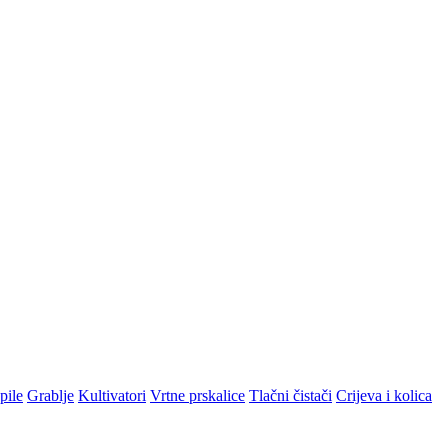
pile
Grablje
Kultivatori
Vrtne prskalice
Tlačni čistači
Crijeva i kolica