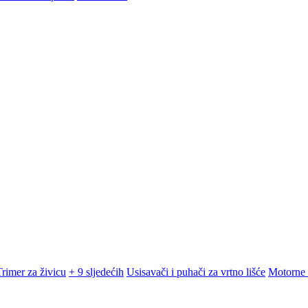
Trimer za živicu
+ 9 sljedećih
Usisavači i puhači za vrtno lišće
Motorne 