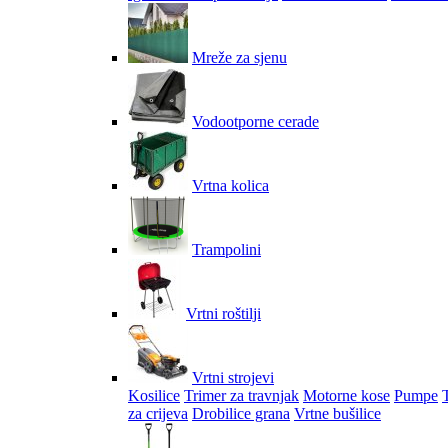
Mreže za sjenu
Vodootporne cerade
Vrtna kolica
Trampolini
Vrtni roštilji
Vrtni strojevi
Kosilice
Trimer za travnjak
Motorne kose
Pumpe
za crijeva
Drobilice grana
Vrtne bušilice