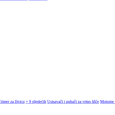
Trimer za živicu
+ 9 sljedećih
Usisavači i puhači za vrtno lišće
Motorne 