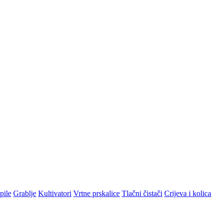
pile
Grablje
Kultivatori
Vrtne prskalice
Tlačni čistači
Crijeva i kolica