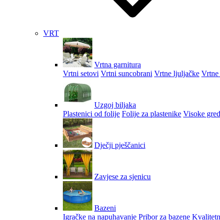
VRT
Vrtna garnitura
Vrtni setovi
Vrtni suncobrani
Vrtne ljuljačke
Vrtne 
Uzgoj biljaka
Plastenici od folije
Folije za plastenike
Visoke gred
Dječji pješčanici
Zavjese za sjenicu
Bazeni
Igračke na napuhavanje
Pribor za bazene
Kvalitetn