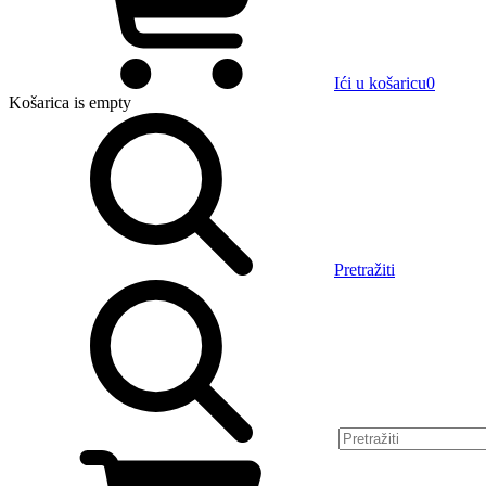
Ići u košaricu
0
Košarica
is empty
Pretražiti