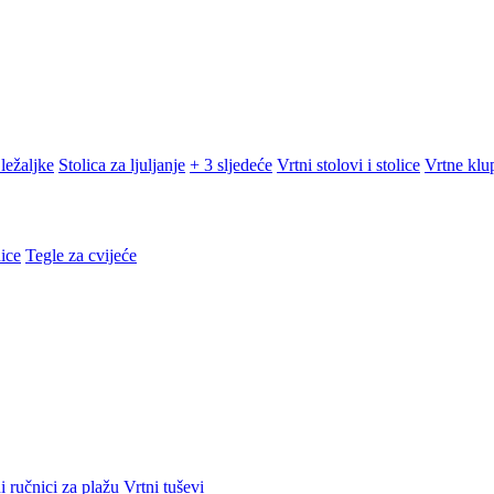
ležaljke
Stolica za ljuljanje
+ 3 sljedeće
Vrtni stolovi i stolice
Vrtne klu
ice
Tegle za cvijeće
i ručnici za plažu
Vrtni tuševi