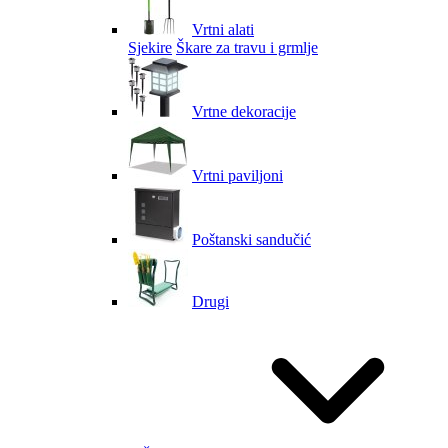
Vrtni alati
Sjekire
Škare za travu i grmlje
Vrtne dekoracije
Vrtni paviljoni
Poštanski sandučić
Drugi