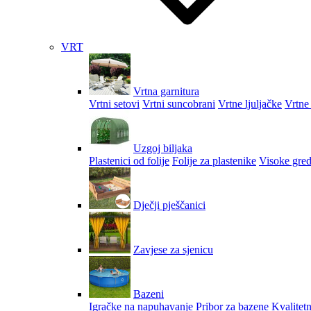
VRT
Vrtna garnitura
Vrtni setovi
Vrtni suncobrani
Vrtne ljuljačke
Vrtne 
Uzgoj biljaka
Plastenici od folije
Folije za plastenike
Visoke gred
Dječji pješčanici
Zavjese za sjenicu
Bazeni
Igračke na napuhavanje
Pribor za bazene
Kvalitetn