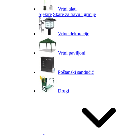
Vrtni alati
Sjekire
Škare za travu i grmlje
Vrtne dekoracije
Vrtni paviljoni
Poštanski sandučić
Drugi