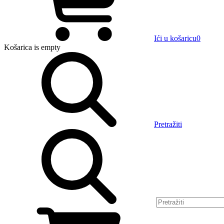
Ići u košaricu
0
Košarica
is empty
Pretražiti