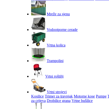
Mreže za sjenu
Vodootporne cerade
Vrtna kolica
Trampolini
Vrtni roštilji
Vrtni strojevi
Kosilice
Trimer za travnjak
Motorne kose
Pumpe
za crijeva
Drobilice grana
Vrtne bušilice