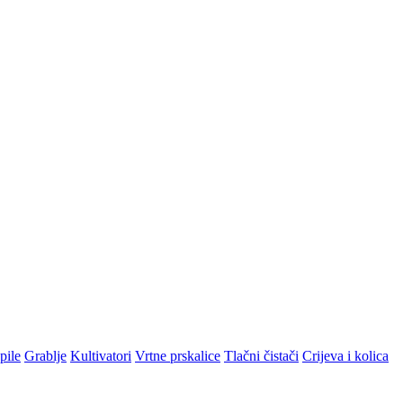
pile
Grablje
Kultivatori
Vrtne prskalice
Tlačni čistači
Crijeva i kolica