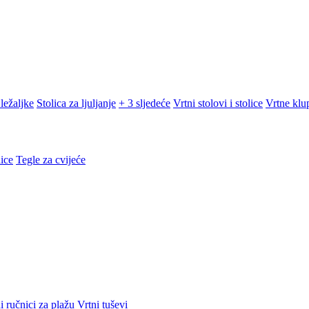
ležaljke
Stolica za ljuljanje
+ 3 sljedeće
Vrtni stolovi i stolice
Vrtne klu
ice
Tegle za cvijeće
i ručnici za plažu
Vrtni tuševi