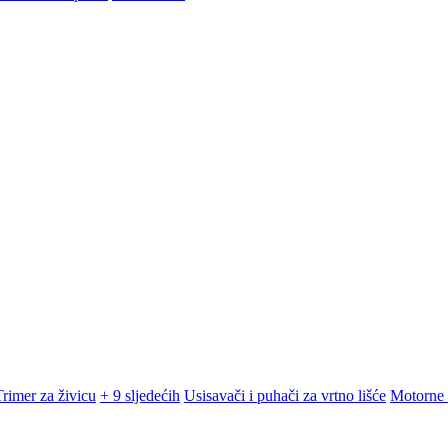
Trimer za živicu
+ 9 sljedećih
Usisavači i puhači za vrtno lišće
Motorne 