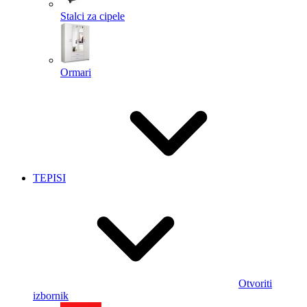
Stalci za cipele
Ormari
TEPISI
Otvoriti
izbornik