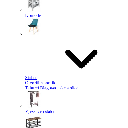
Komode
Stolice
Otvoriti izbornik
Taburei
Blagovaonske stolice
Vješalice i stalci