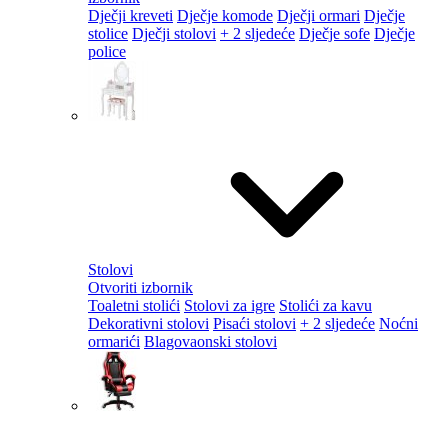
Dječji kreveti
Dječje komode
Dječji ormari
Dječje
stolice
Dječji stolovi
+ 2 sljedeće
Dječje sofe
Dječje
police
Stolovi
Otvoriti izbornik
Toaletni stolići
Stolovi za igre
Stolići za kavu
Dekorativni stolovi
Pisaći stolovi
+ 2 sljedeće
Noćni
ormarići
Blagovaonski stolovi