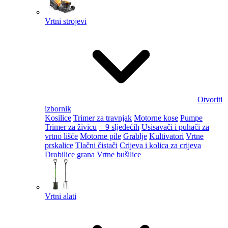
Vrtni strojevi
Otvoriti
izbornik
Kosilice
Trimer za travnjak
Motorne kose
Pumpe
Trimer za živicu
+ 9 sljedećih
Usisavači i puhači za
vrtno lišće
Motorne pile
Grablje
Kultivatori
Vrtne
prskalice
Tlačni čistači
Crijeva i kolica za crijeva
Drobilice grana
Vrtne bušilice
Vrtni alati