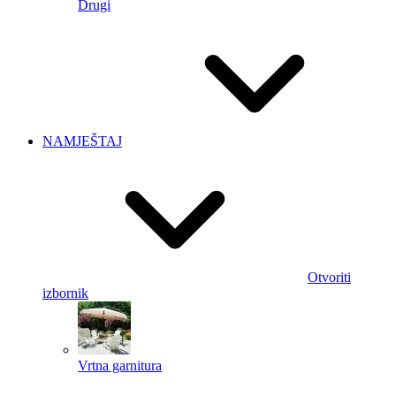
Drugi
NAMJEŠTAJ
Otvoriti
izbornik
Vrtna garnitura