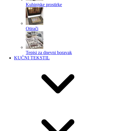
Kuhinjske prostirke
Otirači
Tepisi za dnevni boravak
KUĆNI TEKSTIL