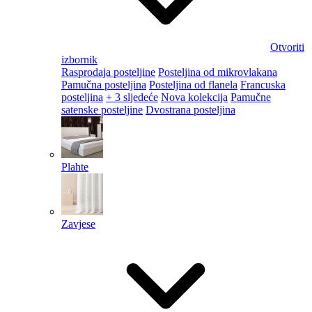
Otvoriti
izbornik
Rasprodaja posteljine
Posteljina od mikrovlakana
Pamučna posteljina
Posteljina od flanela
Francuska
posteljina
+ 3 sljedeće
Nova kolekcija
Pamučne
satenske posteljine
Dvostrana posteljina
Plahte
Zavjese