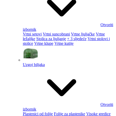
Otvoriti
izbornik
Vrtni setovi
Vrtni suncobrani
Vrtne ljuljačke
Vrtne
ležaljke
Stolica za ljuljanje
+ 3 sljedeće
Vrtni stolovi i
stolice
Vrtne klupe
Vrtne kutije
Uzgoj biljaka
Otvoriti
izbornik
Plastenici od folije
Folije za plastenike
Visoke gredice