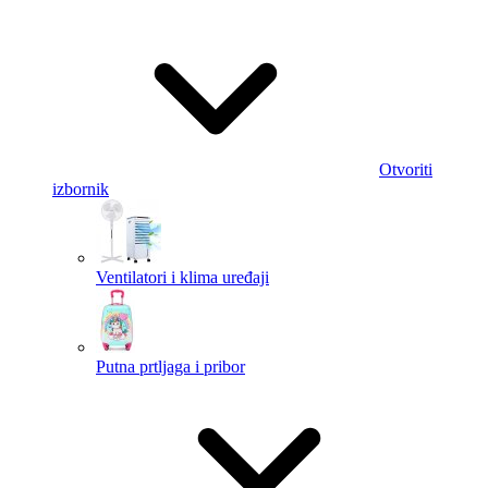
Otvoriti
izbornik
Ventilatori i klima uređaji
Putna prtljaga i pribor