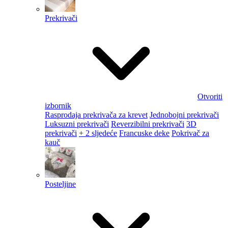
Prekrivači
Otvoriti
izbornik
Rasprodaja prekrivača za krevet
Jednobojni prekrivači
Luksuzni prekrivači
Reverzibilni prekrivači
3D
prekrivači
+ 2 sljedeće
Francuske deke
Pokrivač za
kauč
Posteljine