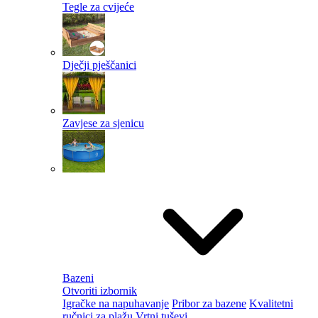
Tegle za cvijeće
Dječji pješčanici
Zavjese za sjenicu
Bazeni
Otvoriti izbornik
Igračke na napuhavanje
Pribor za bazene
Kvalitetni
ručnici za plažu
Vrtni tuševi