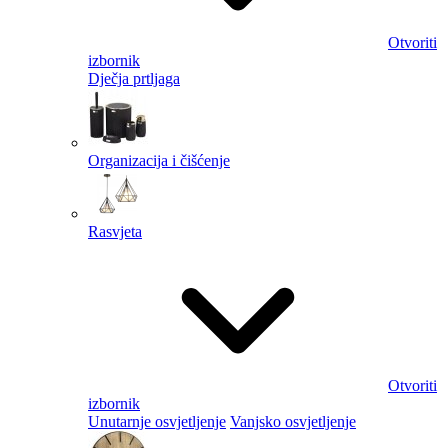
Otvoriti
izbornik
Dječja prtljaga
Organizacija i čišćenje
Rasvjeta
Otvoriti
izbornik
Unutarnje osvjetljenje
Vanjsko osvjetljenje