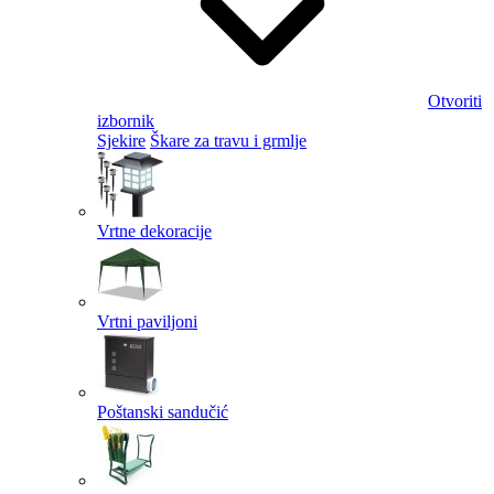
Otvoriti
izbornik
Sjekire
Škare za travu i grmlje
Vrtne dekoracije
Vrtni paviljoni
Poštanski sandučić