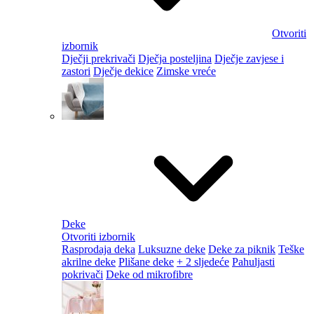
Otvoriti
izbornik
Dječji prekrivači
Dječja posteljina
Dječje zavjese i
zastori
Dječje dekice
Zimske vreće
Deke
Otvoriti izbornik
Rasprodaja deka
Luksuzne deke
Deke za piknik
Teške
akrilne deke
Plišane deke
+ 2 sljedeće
Pahuljasti
pokrivači
Deke od mikrofibre