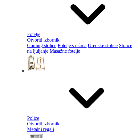
Fotelje
Otvoriti izbornik
Gaming stolice
Fotelje s ušima
Uredske stolice
Stolice
na ljuljanje
Masažne fotelje
Police
Otvoriti izbornik
Metalni regali