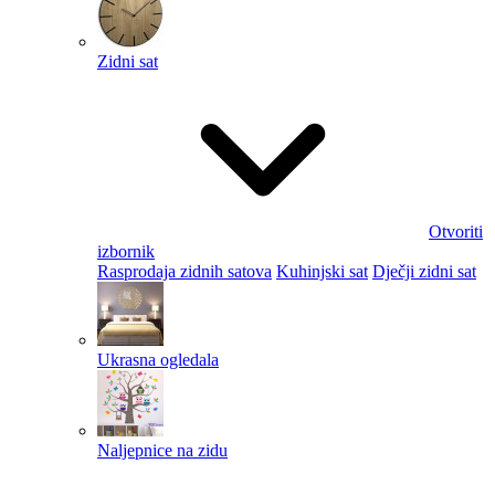
Zidni sat
Otvoriti
izbornik
Rasprodaja zidnih satova
Kuhinjski sat
Dječji zidni sat
Ukrasna ogledala
Naljepnice na zidu