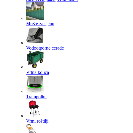
Mreže za sjenu
Vodootporne cerade
Vrtna kolica
Trampolini
Vrtni roštilji