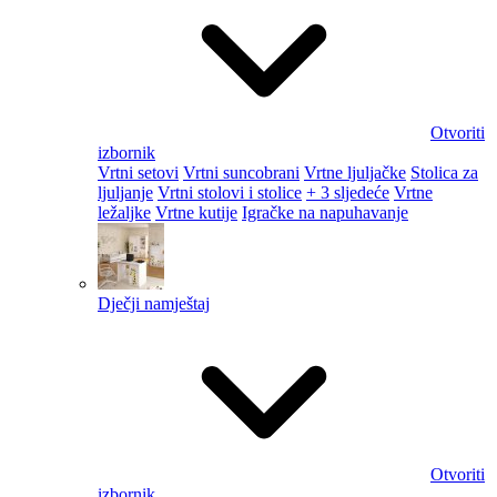
Otvoriti
izbornik
Vrtni setovi
Vrtni suncobrani
Vrtne ljuljačke
Stolica za
ljuljanje
Vrtni stolovi i stolice
+ 3 sljedeće
Vrtne
ležaljke
Vrtne kutije
Igračke na napuhavanje
Dječji namještaj
Otvoriti
izbornik