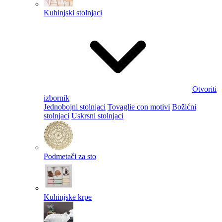
Kuhinjski stolnjaci
Otvoriti
izbornik
Jednobojni stolnjaci
Tovaglie con motivi
Božićni
stolnjaci
Uskrsni stolnjaci
Podmetači za sto
Kuhinjske krpe