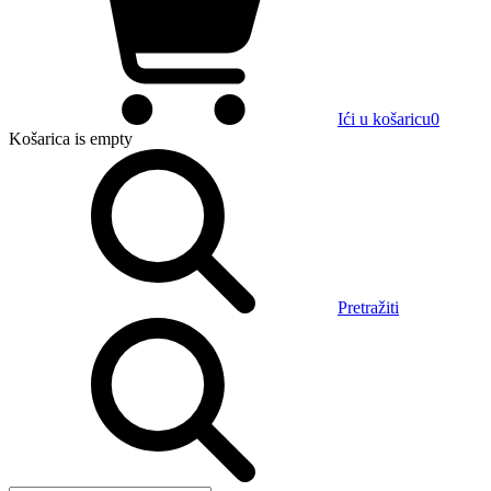
Ići u košaricu
0
Košarica
is empty
Pretražiti