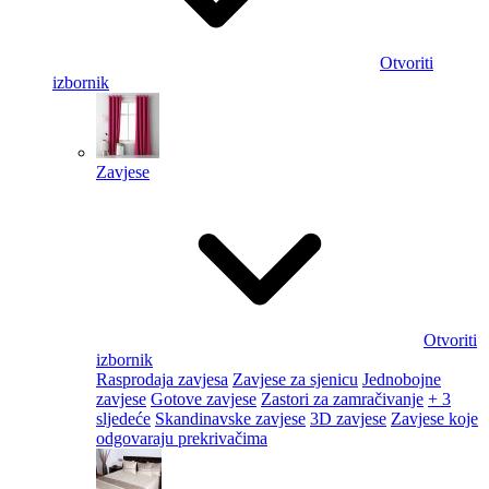
Otvoriti
izbornik
Zavjese
Otvoriti
izbornik
Rasprodaja zavjesa
Zavjese za sjenicu
Jednobojne
zavjese
Gotove zavjese
Zastori za zamračivanje
+ 3
sljedeće
Skandinavske zavjese
3D zavjese
Zavjese koje
odgovaraju prekrivačima