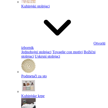
Kuhinjski stolnjaci
Otvoriti
izbornik
Jednobojni stolnjaci
Tovaglie con motivi
Božićni
stolnjaci
Uskrsni stolnjaci
Podmetači za sto
Kuhinjske krpe