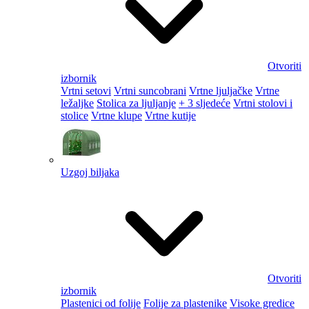
Otvoriti
izbornik
Vrtni setovi
Vrtni suncobrani
Vrtne ljuljačke
Vrtne
ležaljke
Stolica za ljuljanje
+ 3 sljedeće
Vrtni stolovi i
stolice
Vrtne klupe
Vrtne kutije
Uzgoj biljaka
Otvoriti
izbornik
Plastenici od folije
Folije za plastenike
Visoke gredice