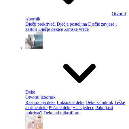
Otvoriti
izbornik
Dječji prekrivači
Dječja posteljina
Dječje zavjese i
zastori
Dječje dekice
Zimske vreće
Deke
Otvoriti izbornik
Rasprodaja deka
Luksuzne deke
Deke za piknik
Teške
akrilne deke
Plišane deke
+ 2 sljedeće
Pahuljasti
pokrivači
Deke od mikrofibre