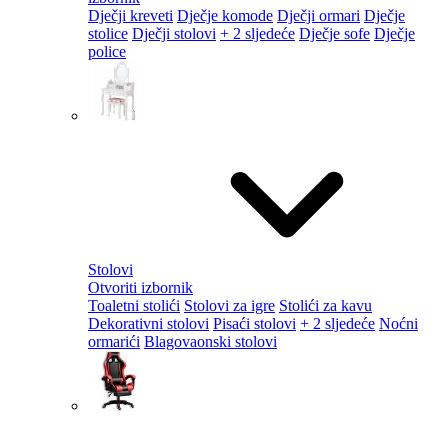
Dječji kreveti
Dječje komode
Dječji ormari
Dječje
stolice
Dječji stolovi
+ 2 sljedeće
Dječje sofe
Dječje
police
Stolovi
Otvoriti izbornik
Toaletni stolići
Stolovi za igre
Stolići za kavu
Dekorativni stolovi
Pisaći stolovi
+ 2 sljedeće
Noćni
ormarići
Blagovaonski stolovi