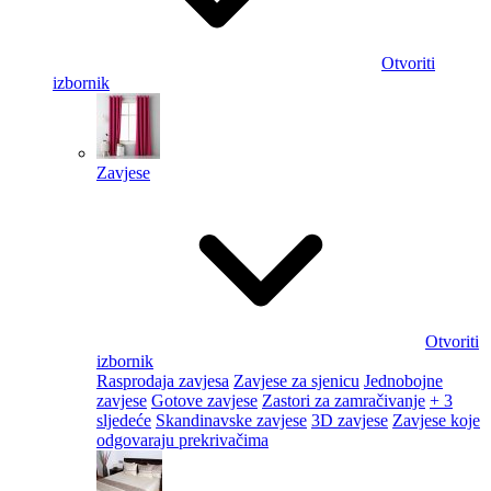
Otvoriti
izbornik
Zavjese
Otvoriti
izbornik
Rasprodaja zavjesa
Zavjese za sjenicu
Jednobojne
zavjese
Gotove zavjese
Zastori za zamračivanje
+ 3
sljedeće
Skandinavske zavjese
3D zavjese
Zavjese koje
odgovaraju prekrivačima