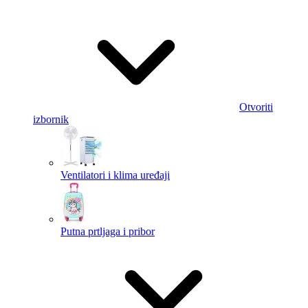
Otvoriti
izbornik
Ventilatori i klima uređaji
Putna prtljaga i pribor