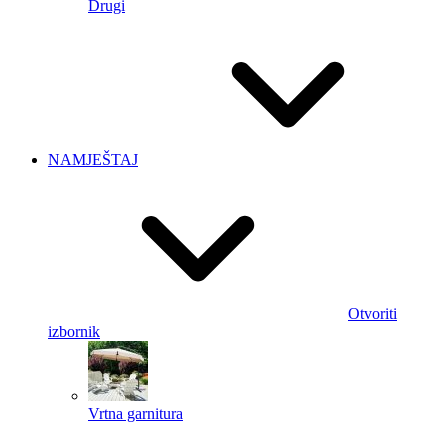
Drugi
NAMJEŠTAJ
Otvoriti
izbornik
Vrtna garnitura