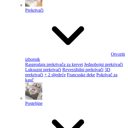
Prekrivači
Otvoriti
izbornik
Rasprodaja prekrivača za krevet
Jednobojni prekrivači
Luksuzni prekrivači
Reverzibilni prekrivači
3D
prekrivači
+ 2 sljedeće
Francuske deke
Pokrivač za
kauč
Posteljine