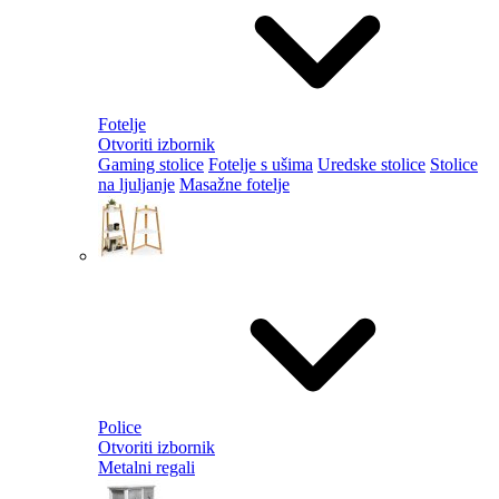
Fotelje
Otvoriti izbornik
Gaming stolice
Fotelje s ušima
Uredske stolice
Stolice
na ljuljanje
Masažne fotelje
Police
Otvoriti izbornik
Metalni regali