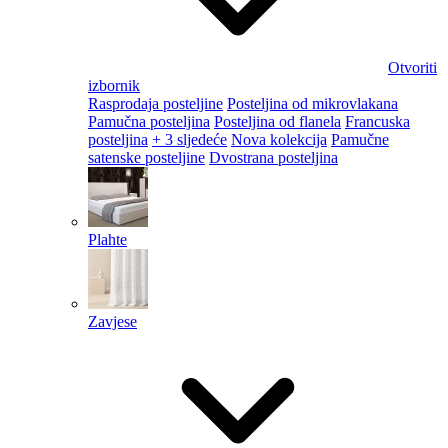
Otvoriti
izbornik
Rasprodaja posteljine
Posteljina od mikrovlakana
Pamučna posteljina
Posteljina od flanela
Francuska
posteljina
+ 3 sljedeće
Nova kolekcija
Pamučne
satenske posteljine
Dvostrana posteljina
Plahte
Zavjese