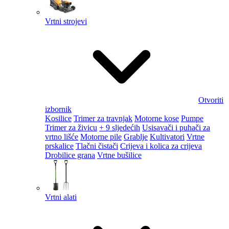
Vrtni strojevi
Otvoriti
izbornik
Kosilice
Trimer za travnjak
Motorne kose
Pumpe
Trimer za živicu
+ 9 sljedećih
Usisavači i puhači za
vrtno lišće
Motorne pile
Grablje
Kultivatori
Vrtne
prskalice
Tlačni čistači
Crijeva i kolica za crijeva
Drobilice grana
Vrtne bušilice
Vrtni alati