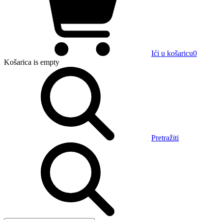
Ići u košaricu
0
Košarica
is empty
Pretražiti