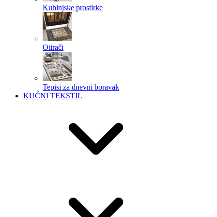
Kuhinjske prostirke
Otirači
Tepisi za dnevni boravak
KUĆNI TEKSTIL