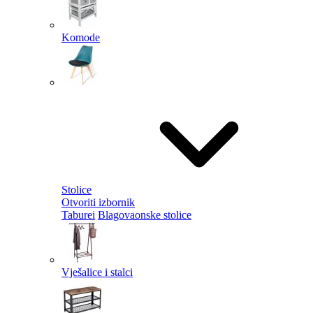
Komode
Stolice
Otvoriti izbornik
Taburei
Blagovaonske stolice
Vješalice i stalci