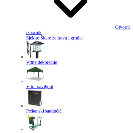
Otvoriti
izbornik
Sjekire
Škare za travu i grmlje
Vrtne dekoracije
Vrtni paviljoni
Poštanski sandučić