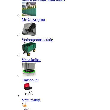
Mreže za sjenu
Vodootporne cerade
Vrtna kolica
Trampolini
Vrtni roštilji