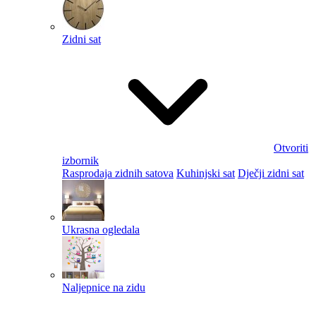
Zidni sat
Otvoriti
izbornik
Rasprodaja zidnih satova
Kuhinjski sat
Dječji zidni sat
Ukrasna ogledala
Naljepnice na zidu