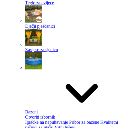
Tegle za cvijeće
Dječji pješčanici
Zavjese za sjenicu
Bazeni
Otvoriti izbornik
Igračke na napuhavanje
Pribor za bazene
Kvalitetni
ručnici za plažu
Vrtni tuševi