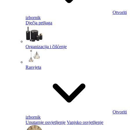
Otvoriti
izbornik
Dječja prtljaga
Organizacija i čišćenje
Rasvjeta
Otvoriti
izbornik
Unutarnje osvjetljenje
Vanjsko osvjetljenje