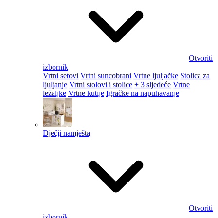
Otvoriti
izbornik
Vrtni setovi
Vrtni suncobrani
Vrtne ljuljačke
Stolica za
ljuljanje
Vrtni stolovi i stolice
+ 3 sljedeće
Vrtne
ležaljke
Vrtne kutije
Igračke na napuhavanje
Dječji namještaj
Otvoriti
izbornik