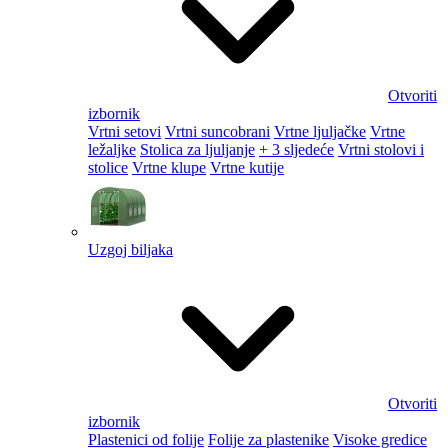
Otvoriti
izbornik
Vrtni setovi
Vrtni suncobrani
Vrtne ljuljačke
Vrtne
ležaljke
Stolica za ljuljanje
+ 3 sljedeće
Vrtni stolovi i
stolice
Vrtne klupe
Vrtne kutije
Uzgoj biljaka
Otvoriti
izbornik
Plastenici od folije
Folije za plastenike
Visoke gredice