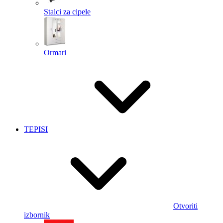
Stalci za cipele
Ormari
TEPISI
Otvoriti
izbornik