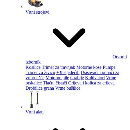
Vrtni strojevi
Otvoriti
izbornik
Kosilice
Trimer za travnjak
Motorne kose
Pumpe
Trimer za živicu
+ 9 sljedećih
Usisavači i puhači za
vrtno lišće
Motorne pile
Grablje
Kultivatori
Vrtne
prskalice
Tlačni čistači
Crijeva i kolica za crijeva
Drobilice grana
Vrtne bušilice
Vrtni alati