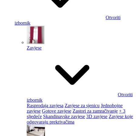
Otvoriti
izbornik
Zavjese
Otvoriti
izbornik
Rasprodaja zavjesa
Zavjese za sjenicu
Jednobojne
zavjese
Gotove zavjese
Zastori za zamračivanje
+ 3
sljedeće
Skandinavske zavjese
3D zavjese
Zavjese koje
odgovaraju prekrivačima