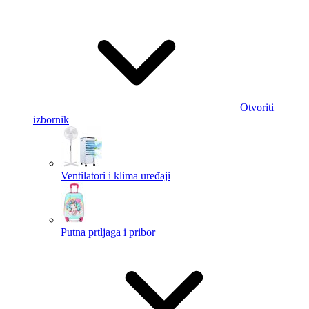
Otvoriti
izbornik
Ventilatori i klima uređaji
Putna prtljaga i pribor