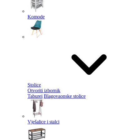
Komode
Stolice
Otvoriti izbornik
Taburei
Blagovaonske stolice
Vješalice i stalci