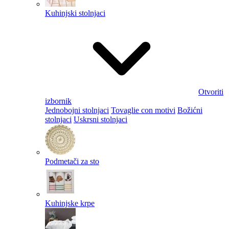
Kuhinjski stolnjaci
Otvoriti
izbornik
Jednobojni stolnjaci
Tovaglie con motivi
Božićni
stolnjaci
Uskrsni stolnjaci
Podmetači za sto
Kuhinjske krpe