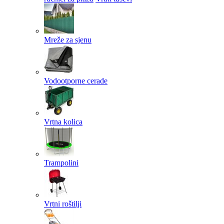
Mreže za sjenu
Vodootporne cerade
Vrtna kolica
Trampolini
Vrtni roštilji