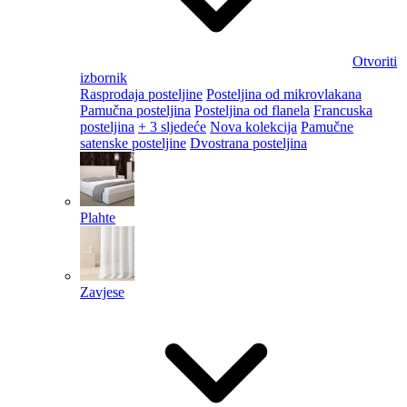
Otvoriti
izbornik
Rasprodaja posteljine
Posteljina od mikrovlakana
Pamučna posteljina
Posteljina od flanela
Francuska
posteljina
+ 3 sljedeće
Nova kolekcija
Pamučne
satenske posteljine
Dvostrana posteljina
Plahte
Zavjese