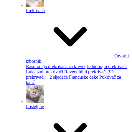
Prekrivači
Otvoriti
izbornik
Rasprodaja prekrivača za krevet
Jednobojni prekrivači
Luksuzni prekrivači
Reverzibilni prekrivači
3D
prekrivači
+ 2 sljedeće
Francuske deke
Pokrivač za
kauč
Posteljine