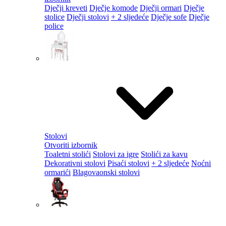
Dječji kreveti
Dječje komode
Dječji ormari
Dječje
stolice
Dječji stolovi
+ 2 sljedeće
Dječje sofe
Dječje
police
Stolovi
Otvoriti izbornik
Toaletni stolići
Stolovi za igre
Stolići za kavu
Dekorativni stolovi
Pisaći stolovi
+ 2 sljedeće
Noćni
ormarići
Blagovaonski stolovi