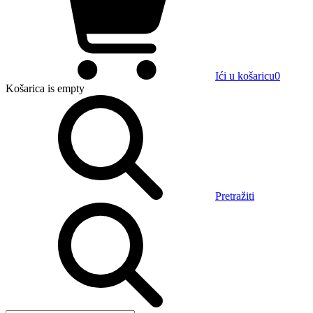
Ići u košaricu
0
Košarica
is empty
Pretražiti