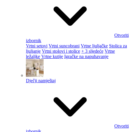
Otvoriti
izbornik
Vrtni setovi
Vrtni suncobrani
Vrtne ljuljačke
Stolica za
ljuljanje
Vrtni stolovi i stolice
+ 3 sljedeće
Vrtne
ležaljke
Vrtne kutije
Igračke na napuhavanje
Dječji namještaj
Otvoriti
izbornik