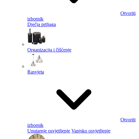
Otvoriti
izbornik
Dječja prtljaga
Organizacija i čišćenje
Rasvjeta
Otvoriti
izbornik
Unutarnje osvjetljenje
Vanjsko osvjetljenje