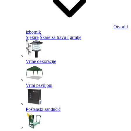
Otvoriti
izbornik
Sjekire
Škare za travu i grmlje
Vrtne dekoracije
Vrtni paviljoni
Poštanski sandučić