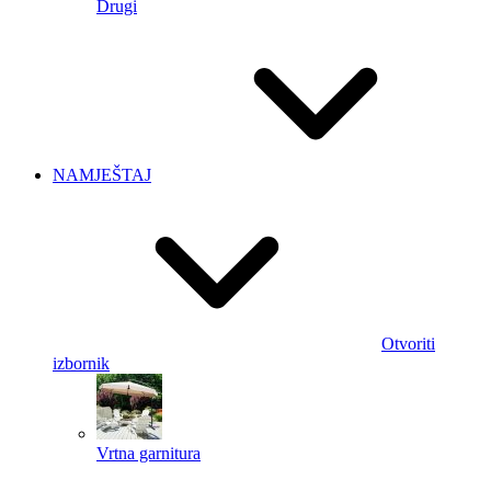
Drugi
NAMJEŠTAJ
Otvoriti
izbornik
Vrtna garnitura