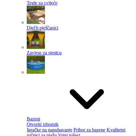
Tegle za cvijeće
Dječji pješčanici
Zavjese za sjenicu
Bazeni
Otvoriti izbornik
Igračke na napuhavanje
Pribor za bazene
Kvalitetni
ručnici za plažu
Vrtni tuševi