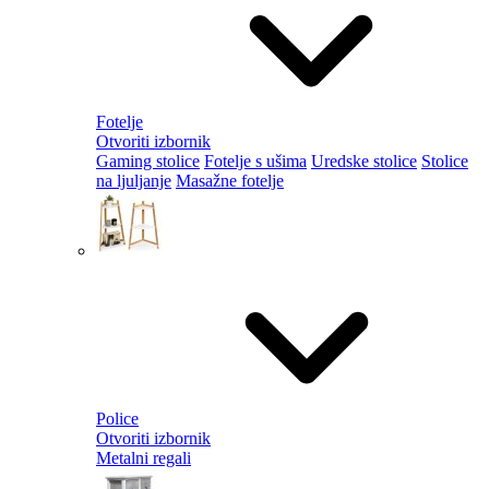
Fotelje
Otvoriti izbornik
Gaming stolice
Fotelje s ušima
Uredske stolice
Stolice
na ljuljanje
Masažne fotelje
Police
Otvoriti izbornik
Metalni regali