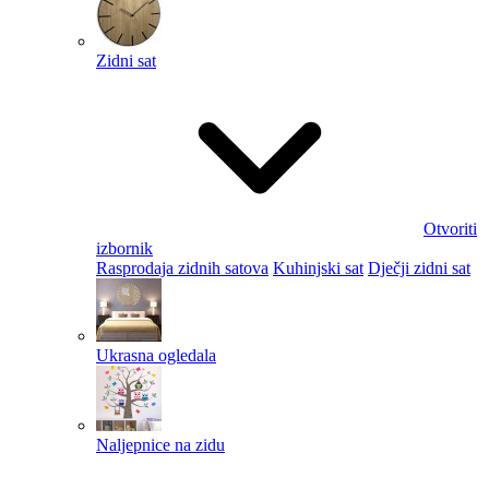
Zidni sat
Otvoriti
izbornik
Rasprodaja zidnih satova
Kuhinjski sat
Dječji zidni sat
Ukrasna ogledala
Naljepnice na zidu