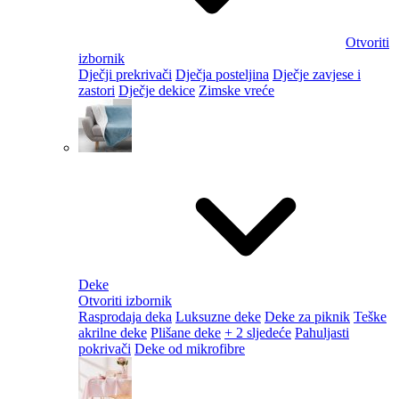
Otvoriti
izbornik
Dječji prekrivači
Dječja posteljina
Dječje zavjese i
zastori
Dječje dekice
Zimske vreće
Deke
Otvoriti izbornik
Rasprodaja deka
Luksuzne deke
Deke za piknik
Teške
akrilne deke
Plišane deke
+ 2 sljedeće
Pahuljasti
pokrivači
Deke od mikrofibre