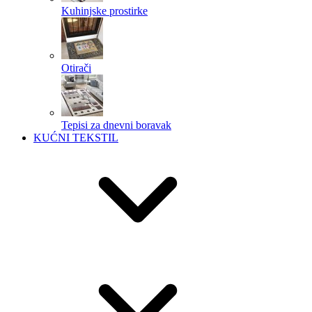
Kuhinjske prostirke
Otirači
Tepisi za dnevni boravak
KUĆNI TEKSTIL