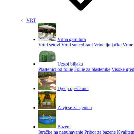
VRT
Vrtna garnitura
Vrtni setovi
Vrtni suncobrani
Vrtne ljuljačke
Vrtne 
Uzgoj biljaka
Plastenici od folije
Folije za plastenike
Visoke gred
Dječji pješčanici
Zavjese za sjenicu
Bazeni
Igračke na napuhavanje
Pribor za bazene
Kvalitetn