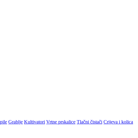
pile
Grablje
Kultivatori
Vrtne prskalice
Tlačni čistači
Crijeva i kolica