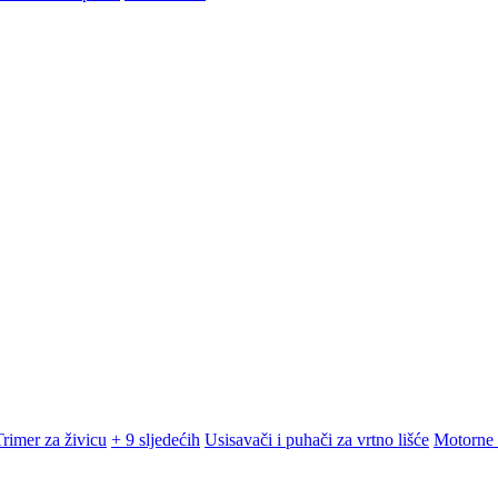
Trimer za živicu
+ 9 sljedećih
Usisavači i puhači za vrtno lišće
Motorne 