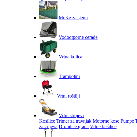
Mreže za sjenu
Vodootporne cerade
Vrtna kolica
Trampolini
Vrtni roštilji
Vrtni strojevi
Kosilice
Trimer za travnjak
Motorne kose
Pumpe
za crijeva
Drobilice grana
Vrtne bušilice