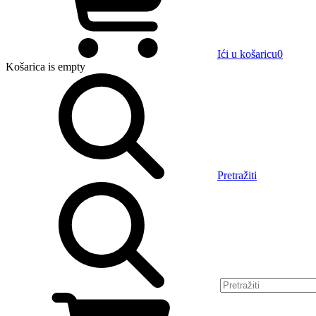
Ići u košaricu
0
Košarica
is empty
Pretražiti