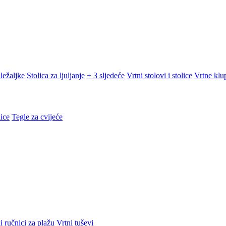
ležaljke
Stolica za ljuljanje
+ 3 sljedeće
Vrtni stolovi i stolice
Vrtne klu
ice
Tegle za cvijeće
i ručnici za plažu
Vrtni tuševi