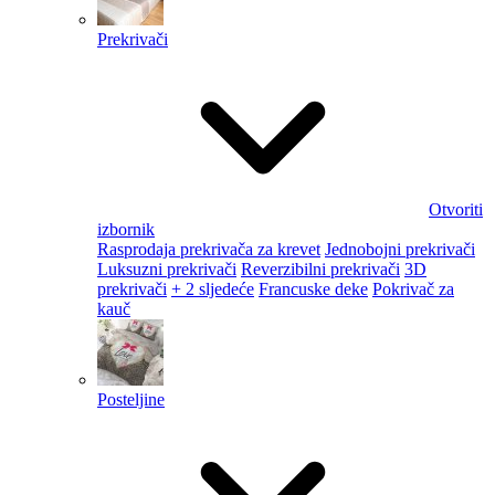
Prekrivači
Otvoriti
izbornik
Rasprodaja prekrivača za krevet
Jednobojni prekrivači
Luksuzni prekrivači
Reverzibilni prekrivači
3D
prekrivači
+ 2 sljedeće
Francuske deke
Pokrivač za
kauč
Posteljine