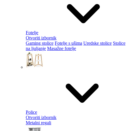
Fotelje
Otvoriti izbornik
Gaming stolice
Fotelje s ušima
Uredske stolice
Stolice
na ljuljanje
Masažne fotelje
Police
Otvoriti izbornik
Metalni regali