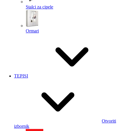
Stalci za cipele
Ormari
TEPISI
Otvoriti
izbornik