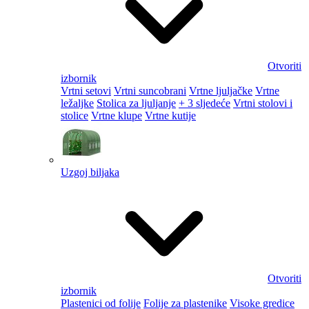
Otvoriti
izbornik
Vrtni setovi
Vrtni suncobrani
Vrtne ljuljačke
Vrtne
ležaljke
Stolica za ljuljanje
+ 3 sljedeće
Vrtni stolovi i
stolice
Vrtne klupe
Vrtne kutije
Uzgoj biljaka
Otvoriti
izbornik
Plastenici od folije
Folije za plastenike
Visoke gredice