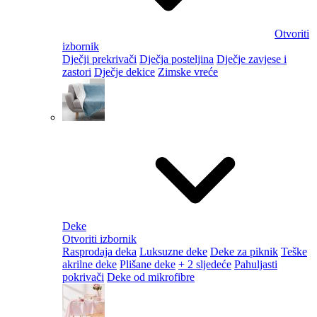
Otvoriti
izbornik
Dječji prekrivači
Dječja posteljina
Dječje zavjese i
zastori
Dječje dekice
Zimske vreće
Deke
Otvoriti izbornik
Rasprodaja deka
Luksuzne deke
Deke za piknik
Teške
akrilne deke
Plišane deke
+ 2 sljedeće
Pahuljasti
pokrivači
Deke od mikrofibre