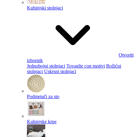
Kuhinjski stolnjaci
Otvoriti
izbornik
Jednobojni stolnjaci
Tovaglie con motivi
Božićni
stolnjaci
Uskrsni stolnjaci
Podmetači za sto
Kuhinjske krpe