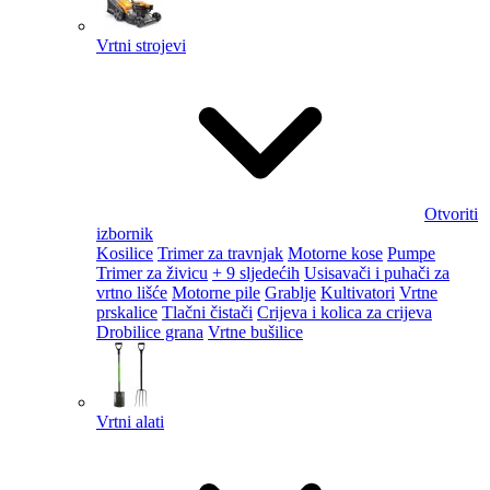
Vrtni strojevi
Otvoriti
izbornik
Kosilice
Trimer za travnjak
Motorne kose
Pumpe
Trimer za živicu
+ 9 sljedećih
Usisavači i puhači za
vrtno lišće
Motorne pile
Grablje
Kultivatori
Vrtne
prskalice
Tlačni čistači
Crijeva i kolica za crijeva
Drobilice grana
Vrtne bušilice
Vrtni alati