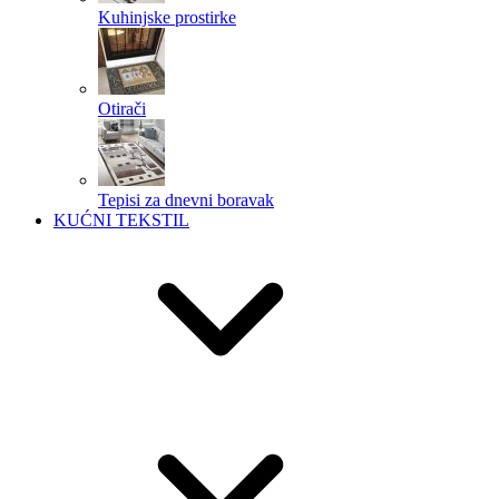
Kuhinjske prostirke
Otirači
Tepisi za dnevni boravak
KUĆNI TEKSTIL