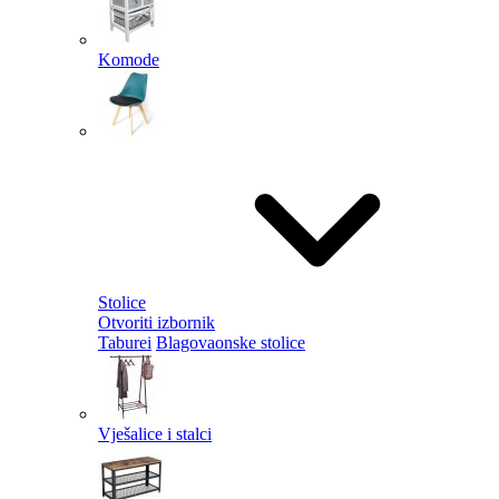
Komode
Stolice
Otvoriti izbornik
Taburei
Blagovaonske stolice
Vješalice i stalci