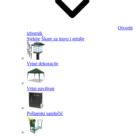
Otvoriti
izbornik
Sjekire
Škare za travu i grmlje
Vrtne dekoracije
Vrtni paviljoni
Poštanski sandučić