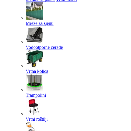
Mreže za sjenu
Vodootporne cerade
Vrtna kolica
Trampolini
Vrtni roštilji