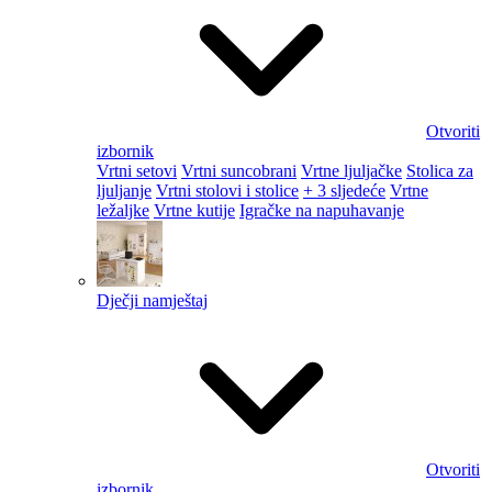
Otvoriti
izbornik
Vrtni setovi
Vrtni suncobrani
Vrtne ljuljačke
Stolica za
ljuljanje
Vrtni stolovi i stolice
+ 3 sljedeće
Vrtne
ležaljke
Vrtne kutije
Igračke na napuhavanje
Dječji namještaj
Otvoriti
izbornik