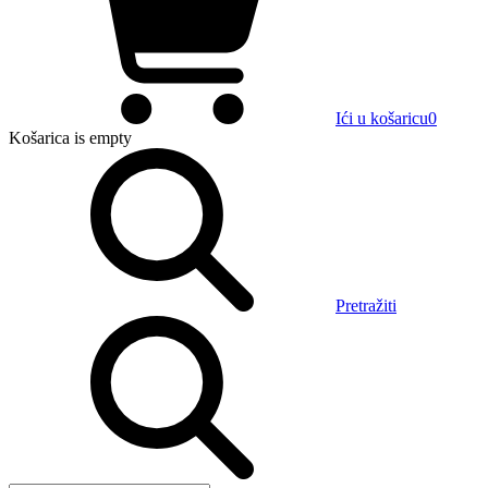
Ići u košaricu
0
Košarica
is empty
Pretražiti