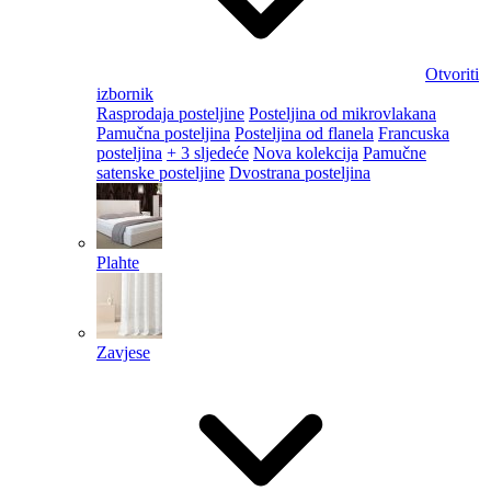
Otvoriti
izbornik
Rasprodaja posteljine
Posteljina od mikrovlakana
Pamučna posteljina
Posteljina od flanela
Francuska
posteljina
+ 3 sljedeće
Nova kolekcija
Pamučne
satenske posteljine
Dvostrana posteljina
Plahte
Zavjese