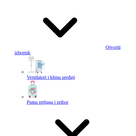
Otvoriti
izbornik
Ventilatori i klima uređaji
Putna prtljaga i pribor