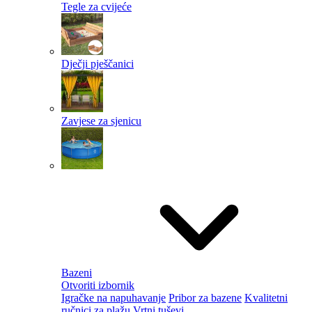
Tegle za cvijeće
Dječji pješčanici
Zavjese za sjenicu
Bazeni
Otvoriti izbornik
Igračke na napuhavanje
Pribor za bazene
Kvalitetni
ručnici za plažu
Vrtni tuševi