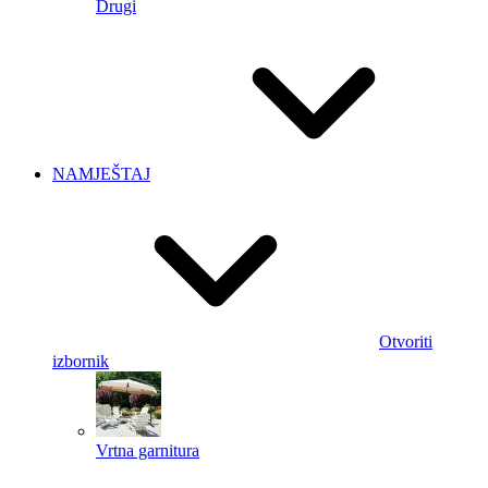
Drugi
NAMJEŠTAJ
Otvoriti
izbornik
Vrtna garnitura