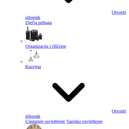
Otvoriti
izbornik
Dječja prtljaga
Organizacija i čišćenje
Rasvjeta
Otvoriti
izbornik
Unutarnje osvjetljenje
Vanjsko osvjetljenje