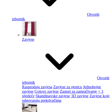
Otvoriti
izbornik
Zavjese
Otvoriti
izbornik
Rasprodaja zavjesa
Zavjese za sjenicu
Jednobojne
zavjese
Gotove zavjese
Zastori za zamračivanje
+ 3
sljedeće
Skandinavske zavjese
3D zavjese
Zavjese koje
odgovaraju prekrivačima