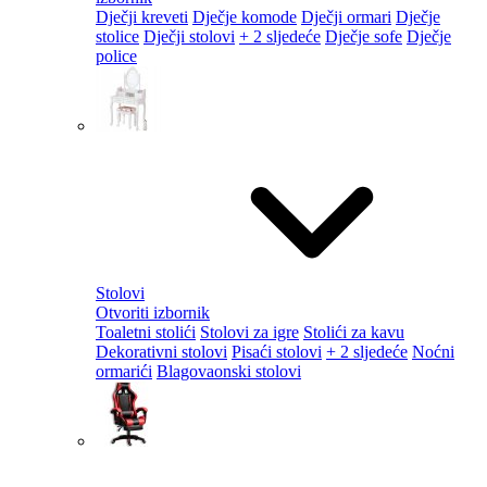
Dječji kreveti
Dječje komode
Dječji ormari
Dječje
stolice
Dječji stolovi
+ 2 sljedeće
Dječje sofe
Dječje
police
Stolovi
Otvoriti izbornik
Toaletni stolići
Stolovi za igre
Stolići za kavu
Dekorativni stolovi
Pisaći stolovi
+ 2 sljedeće
Noćni
ormarići
Blagovaonski stolovi