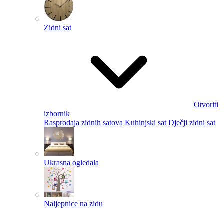
Zidni sat
Otvoriti
izbornik
Rasprodaja zidnih satova
Kuhinjski sat
Dječji zidni sat
Ukrasna ogledala
Naljepnice na zidu