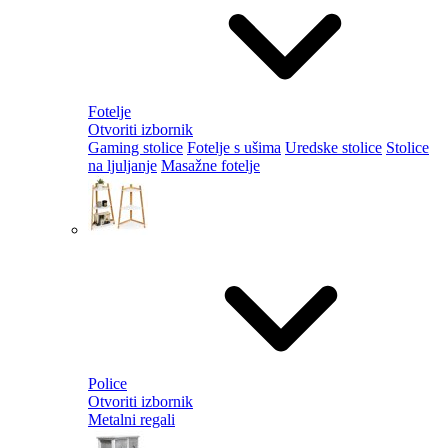
Fotelje
Otvoriti izbornik
Gaming stolice
Fotelje s ušima
Uredske stolice
Stolice
na ljuljanje
Masažne fotelje
Police
Otvoriti izbornik
Metalni regali