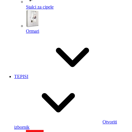
Stalci za cipele
Ormari
TEPISI
Otvoriti
izbornik