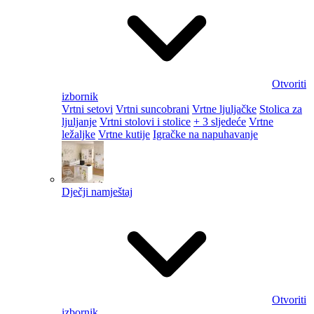
Otvoriti
izbornik
Vrtni setovi
Vrtni suncobrani
Vrtne ljuljačke
Stolica za
ljuljanje
Vrtni stolovi i stolice
+ 3 sljedeće
Vrtne
ležaljke
Vrtne kutije
Igračke na napuhavanje
Dječji namještaj
Otvoriti
izbornik