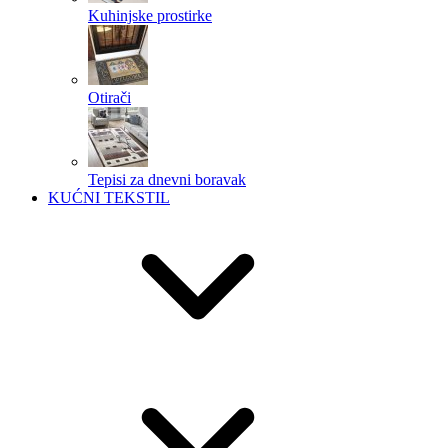
Kuhinjske prostirke
Otirači
Tepisi za dnevni boravak
KUĆNI TEKSTIL