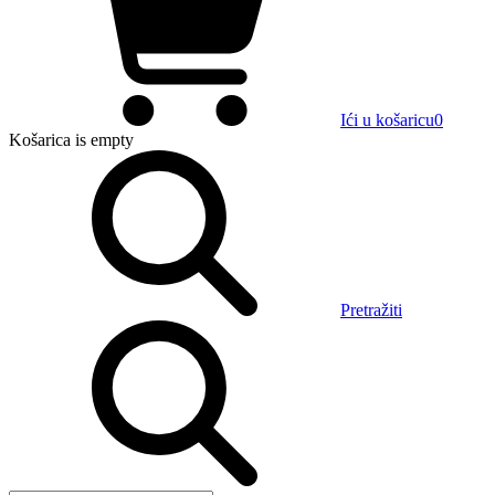
Ići u košaricu
0
Košarica
is empty
Pretražiti