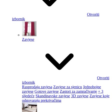
Otvoriti
izbornik
Zavjese
Otvoriti
izbornik
Rasprodaja zavjesa
Zavjese za sjenicu
Jednobojne
zavjese
Gotove zavjese
Zastori za zamračivanje
+ 3
sljedeće
Skandinavske zavjese
3D zavjese
Zavjese koje
odgovaraju prekrivačima