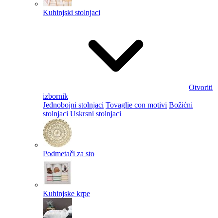
Kuhinjski stolnjaci
Otvoriti
izbornik
Jednobojni stolnjaci
Tovaglie con motivi
Božićni
stolnjaci
Uskrsni stolnjaci
Podmetači za sto
Kuhinjske krpe