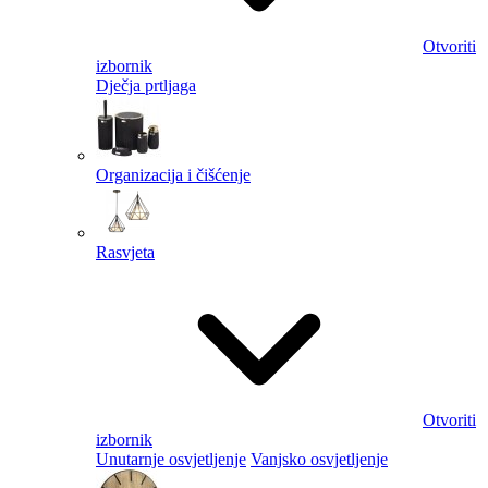
Otvoriti
izbornik
Dječja prtljaga
Organizacija i čišćenje
Rasvjeta
Otvoriti
izbornik
Unutarnje osvjetljenje
Vanjsko osvjetljenje