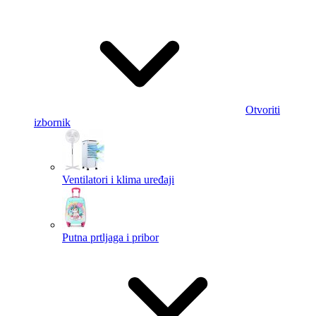
Otvoriti
izbornik
Ventilatori i klima uređaji
Putna prtljaga i pribor