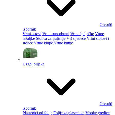
Otvoriti
izbornik
Vrtni setovi
Vrtni suncobrani
Vrtne ljuljačke
Vrtne
ležaljke
Stolica za ljuljanje
+ 3 sljedeće
Vrtni stolovi i
stolice
Vrtne klupe
Vrtne kutije
Uzgoj biljaka
Otvoriti
izbornik
Plastenici od folije
Folije za plastenike
Visoke gredice