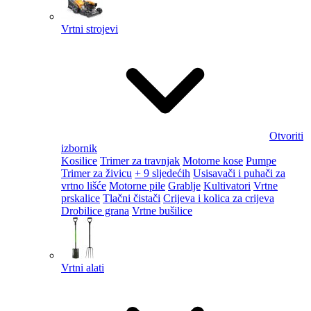
Vrtni strojevi
Otvoriti
izbornik
Kosilice
Trimer za travnjak
Motorne kose
Pumpe
Trimer za živicu
+ 9 sljedećih
Usisavači i puhači za
vrtno lišće
Motorne pile
Grablje
Kultivatori
Vrtne
prskalice
Tlačni čistači
Crijeva i kolica za crijeva
Drobilice grana
Vrtne bušilice
Vrtni alati