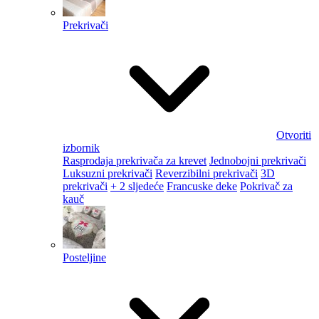
Prekrivači
Otvoriti
izbornik
Rasprodaja prekrivača za krevet
Jednobojni prekrivači
Luksuzni prekrivači
Reverzibilni prekrivači
3D
prekrivači
+ 2 sljedeće
Francuske deke
Pokrivač za
kauč
Posteljine