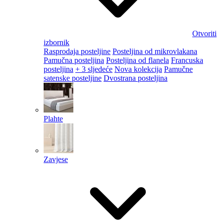
Otvoriti
izbornik
Rasprodaja posteljine
Posteljina od mikrovlakana
Pamučna posteljina
Posteljina od flanela
Francuska
posteljina
+ 3 sljedeće
Nova kolekcija
Pamučne
satenske posteljine
Dvostrana posteljina
Plahte
Zavjese