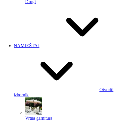
Drugi
NAMJEŠTAJ
Otvoriti
izbornik
Vrtna garnitura