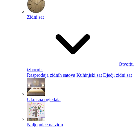
Zidni sat
Otvoriti
izbornik
Rasprodaja zidnih satova
Kuhinjski sat
Dječji zidni sat
Ukrasna ogledala
Naljepnice na zidu