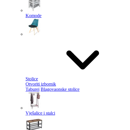
Komode
Stolice
Otvoriti izbornik
Taburei
Blagovaonske stolice
Vješalice i stalci