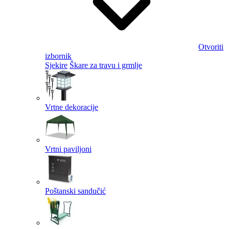
Otvoriti
izbornik
Sjekire
Škare za travu i grmlje
Vrtne dekoracije
Vrtni paviljoni
Poštanski sandučić