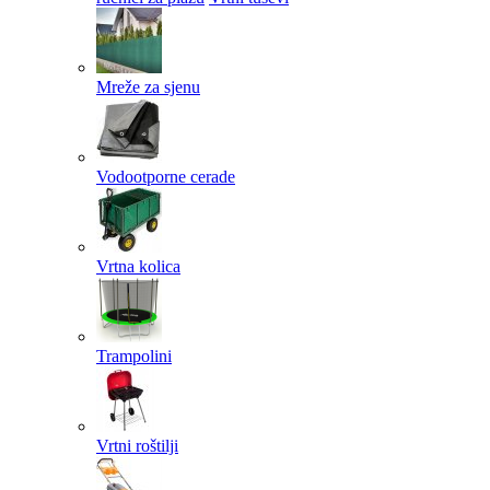
Mreže za sjenu
Vodootporne cerade
Vrtna kolica
Trampolini
Vrtni roštilji