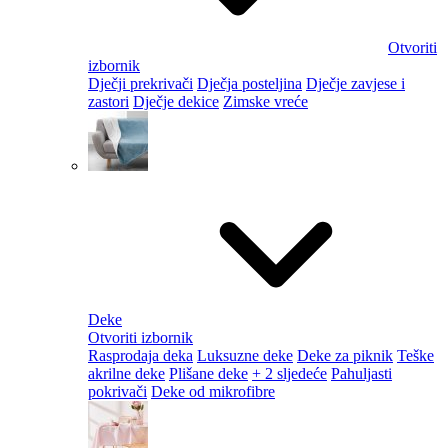
Otvoriti
izbornik
Dječji prekrivači
Dječja posteljina
Dječje zavjese i
zastori
Dječje dekice
Zimske vreće
Deke
Otvoriti izbornik
Rasprodaja deka
Luksuzne deke
Deke za piknik
Teške
akrilne deke
Plišane deke
+ 2 sljedeće
Pahuljasti
pokrivači
Deke od mikrofibre