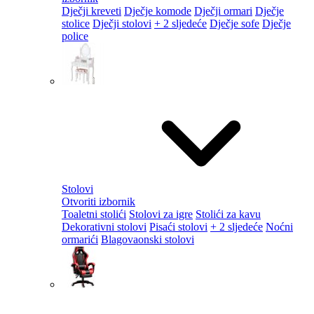
Dječji kreveti
Dječje komode
Dječji ormari
Dječje
stolice
Dječji stolovi
+ 2 sljedeće
Dječje sofe
Dječje
police
Stolovi
Otvoriti izbornik
Toaletni stolići
Stolovi za igre
Stolići za kavu
Dekorativni stolovi
Pisaći stolovi
+ 2 sljedeće
Noćni
ormarići
Blagovaonski stolovi