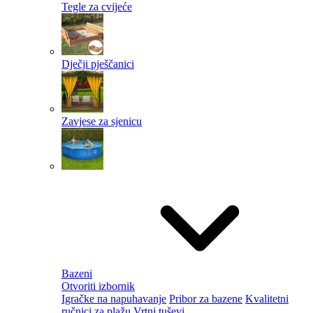
Tegle za cvijeće
Dječji pješčanici
Zavjese za sjenicu
Bazeni
Otvoriti izbornik
Igračke na napuhavanje
Pribor za bazene
Kvalitetni
ručnici za plažu
Vrtni tuševi