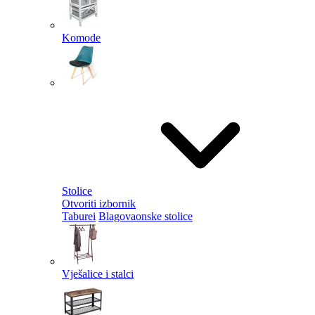
Komode
Stolice
Otvoriti izbornik
Taburei
Blagovaonske stolice
Vješalice i stalci