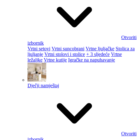
Otvoriti
izbornik
Vrtni setovi
Vrtni suncobrani
Vrtne ljuljačke
Stolica za
ljuljanje
Vrtni stolovi i stolice
+ 3 sljedeće
Vrtne
ležaljke
Vrtne kutije
Igračke na napuhavanje
Dječji namještaj
Otvoriti
izbornik