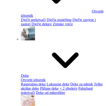
Otvoriti
izbornik
Dječji prekrivači
Dječja posteljina
Dječje zavjese i
zastori
Dječje dekice
Zimske vreće
Deke
Otvoriti izbornik
Rasprodaja deka
Luksuzne deke
Deke za piknik
Teške
akrilne deke
Plišane deke
+ 2 sljedeće
Pahuljasti
pokrivači
Deke od mikrofibre