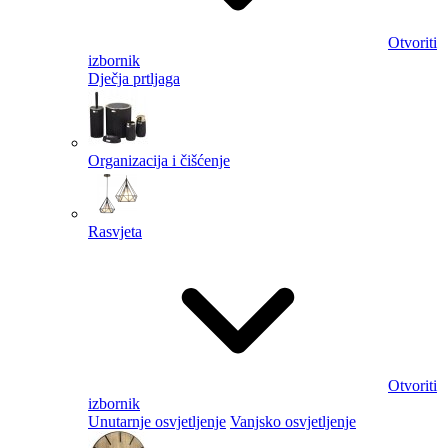
Otvoriti
izbornik
Dječja prtljaga
Organizacija i čišćenje
Rasvjeta
Otvoriti
izbornik
Unutarnje osvjetljenje
Vanjsko osvjetljenje