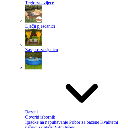
Tegle za cvijeće
Dječji pješčanici
Zavjese za sjenicu
Bazeni
Otvoriti izbornik
Igračke na napuhavanje
Pribor za bazene
Kvalitetni
ručnici za plažu
Vrtni tuševi