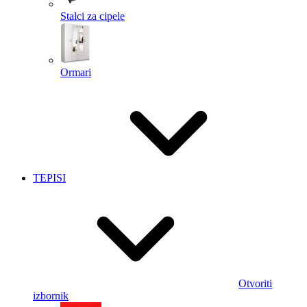
Stalci za cipele
Ormari
TEPISI
Otvoriti
izbornik