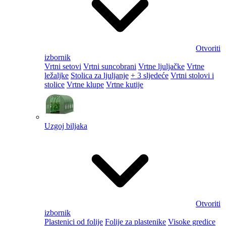
Otvoriti
izbornik
Vrtni setovi
Vrtni suncobrani
Vrtne ljuljačke
Vrtne
ležaljke
Stolica za ljuljanje
+ 3 sljedeće
Vrtni stolovi i
stolice
Vrtne klupe
Vrtne kutije
Uzgoj biljaka
Otvoriti
izbornik
Plastenici od folije
Folije za plastenike
Visoke gredice