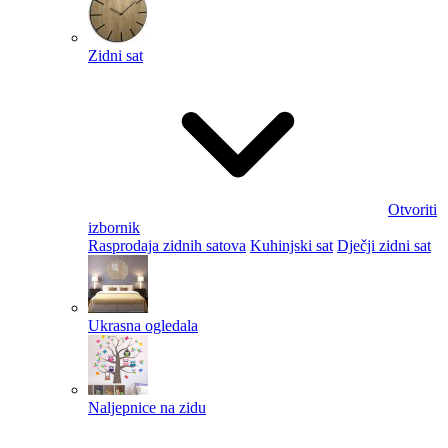
Zidni sat
Otvoriti
izbornik
Rasprodaja zidnih satova
Kuhinjski sat
Dječji zidni sat
Ukrasna ogledala
Naljepnice na zidu