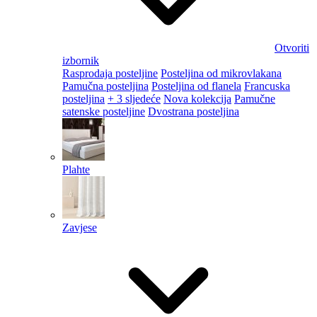
Otvoriti
izbornik
Rasprodaja posteljine
Posteljina od mikrovlakana
Pamučna posteljina
Posteljina od flanela
Francuska
posteljina
+ 3 sljedeće
Nova kolekcija
Pamučne
satenske posteljine
Dvostrana posteljina
Plahte
Zavjese