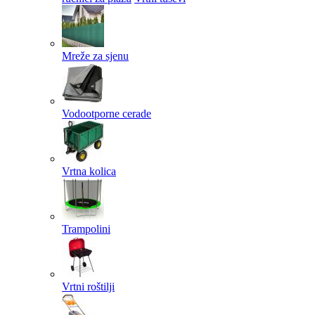
Mreže za sjenu
Vodootporne cerade
Vrtna kolica
Trampolini
Vrtni roštilji