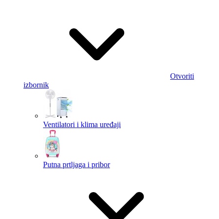
Otvoriti
izbornik
Ventilatori i klima uređaji
Putna prtljaga i pribor