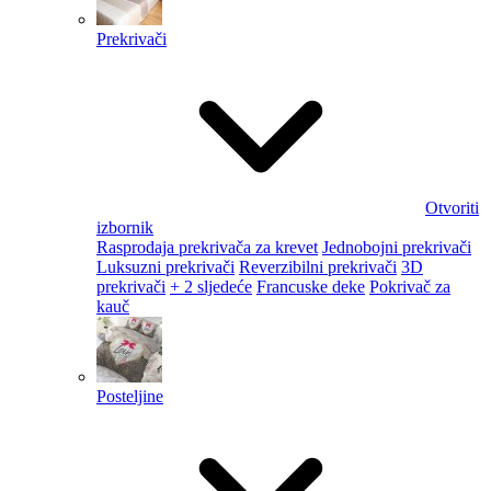
Prekrivači
Otvoriti
izbornik
Rasprodaja prekrivača za krevet
Jednobojni prekrivači
Luksuzni prekrivači
Reverzibilni prekrivači
3D
prekrivači
+ 2 sljedeće
Francuske deke
Pokrivač za
kauč
Posteljine