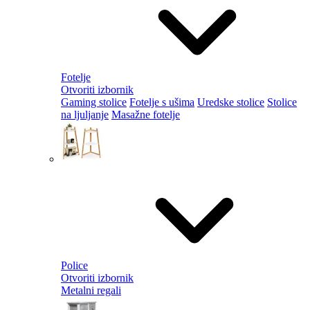
Fotelje
Otvoriti izbornik
Gaming stolice
Fotelje s ušima
Uredske stolice
Stolice
na ljuljanje
Masažne fotelje
Police
Otvoriti izbornik
Metalni regali