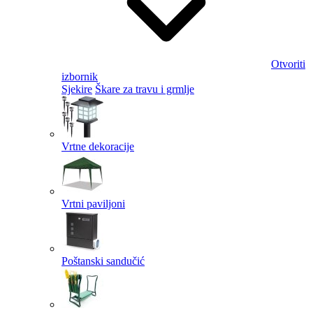
Otvoriti
izbornik
Sjekire
Škare za travu i grmlje
Vrtne dekoracije
Vrtni paviljoni
Poštanski sandučić