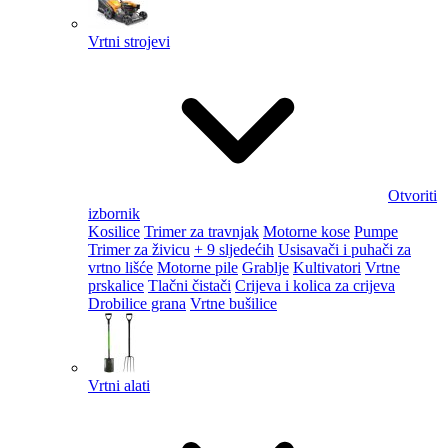
Vrtni strojevi
Otvoriti
izbornik
Kosilice
Trimer za travnjak
Motorne kose
Pumpe
Trimer za živicu
+ 9 sljedećih
Usisavači i puhači za
vrtno lišće
Motorne pile
Grablje
Kultivatori
Vrtne
prskalice
Tlačni čistači
Crijeva i kolica za crijeva
Drobilice grana
Vrtne bušilice
Vrtni alati