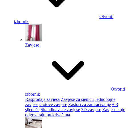
Otvoriti
izbornik
Zavjese
Otvoriti
izbornik
Rasprodaja zavjesa
Zavjese za sjenicu
Jednobojne
zavjese
Gotove zavjese
Zastori za zamračivanje
+ 3
sljedeće
Skandinavske zavjese
3D zavjese
Zavjese koje
odgovaraju prekrivačima