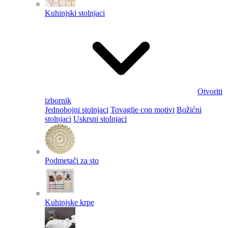
Kuhinjski stolnjaci
Otvoriti
izbornik
Jednobojni stolnjaci
Tovaglie con motivi
Božićni
stolnjaci
Uskrsni stolnjaci
Podmetači za sto
Kuhinjske krpe