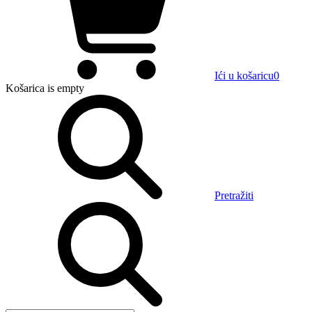
Ići u košaricu
0
Košarica
is empty
Pretražiti