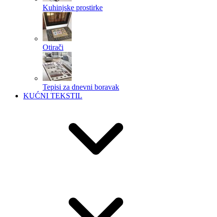
Kuhinjske prostirke
Otirači
Tepisi za dnevni boravak
KUĆNI TEKSTIL