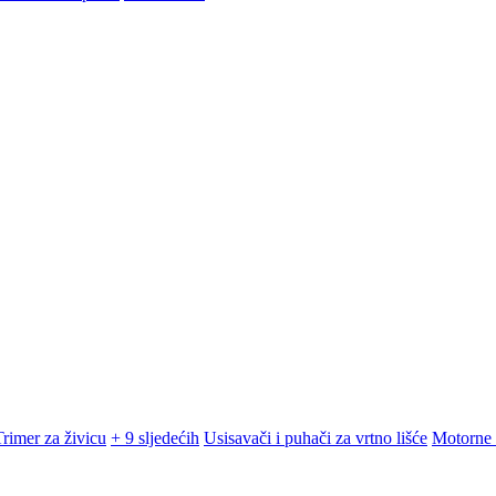
Trimer za živicu
+ 9 sljedećih
Usisavači i puhači za vrtno lišće
Motorne 