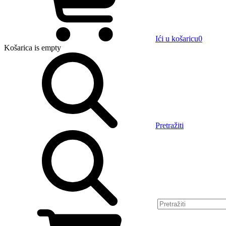
Ići u košaricu
0
Košarica
is empty
Pretražiti