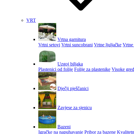
VRT
Vrtna garnitura
Vrtni setovi
Vrtni suncobrani
Vrtne ljuljačke
Vrtne 
Uzgoj biljaka
Plastenici od folije
Folije za plastenike
Visoke gred
Dječji pješčanici
Zavjese za sjenicu
Bazeni
Igračke na napuhavanje
Pribor za bazene
Kvalitetn