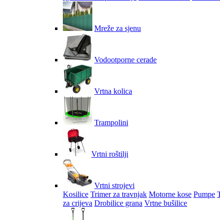
Mreže za sjenu
Vodootporne cerade
Vrtna kolica
Trampolini
Vrtni roštilji
Vrtni strojevi
Kosilice
Trimer za travnjak
Motorne kose
Pumpe
za crijeva
Drobilice grana
Vrtne bušilice