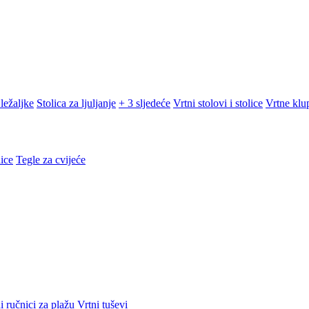
ležaljke
Stolica za ljuljanje
+ 3 sljedeće
Vrtni stolovi i stolice
Vrtne klu
ice
Tegle za cvijeće
i ručnici za plažu
Vrtni tuševi