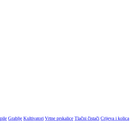
pile
Grablje
Kultivatori
Vrtne prskalice
Tlačni čistači
Crijeva i kolica