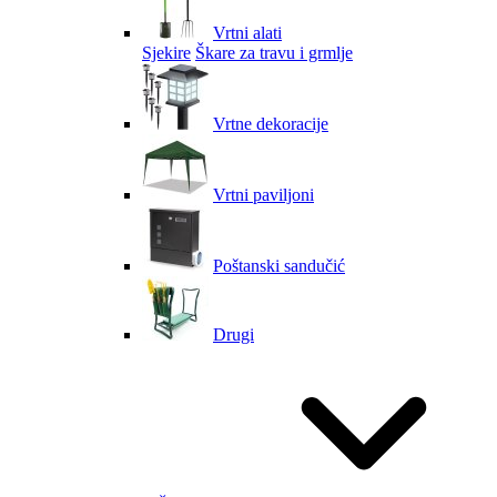
Vrtni alati
Sjekire
Škare za travu i grmlje
Vrtne dekoracije
Vrtni paviljoni
Poštanski sandučić
Drugi