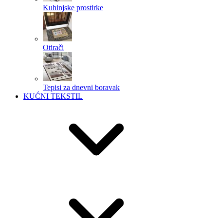
Kuhinjske prostirke
Otirači
Tepisi za dnevni boravak
KUĆNI TEKSTIL