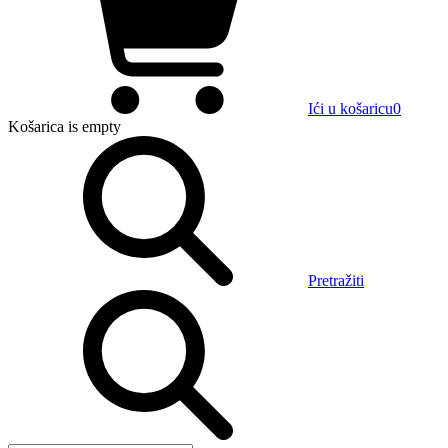
Ići u košaricu
0
Košarica
is empty
Pretražiti