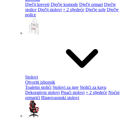
Dječji kreveti
Dječje komode
Dječji ormari
Dječje
stolice
Dječji stolovi
+ 2 sljedeće
Dječje sofe
Dječje
police
Stolovi
Otvoriti izbornik
Toaletni stolići
Stolovi za igre
Stolići za kavu
Dekorativni stolovi
Pisaći stolovi
+ 2 sljedeće
Noćni
ormarići
Blagovaonski stolovi