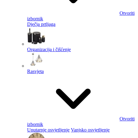
Otvoriti
izbornik
Dječja prtljaga
Organizacija i čišćenje
Rasvjeta
Otvoriti
izbornik
Unutarnje osvjetljenje
Vanjsko osvjetljenje