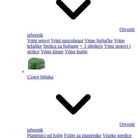
Otvoriti
izbornik
Vrtni setovi
Vrtni suncobrani
Vrtne ljuljačke
Vrtne
ležaljke
Stolica za ljuljanje
+ 3 sljedeće
Vrtni stolovi i
stolice
Vrtne klupe
Vrtne kutije
Uzgoj biljaka
Otvoriti
izbornik
Plastenici od folije
Folije za plastenike
Visoke gredice