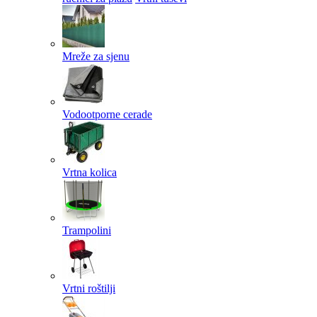
Mreže za sjenu
Vodootporne cerade
Vrtna kolica
Trampolini
Vrtni roštilji