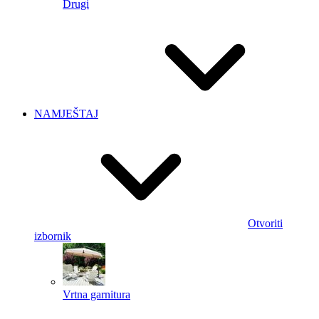
Drugi
NAMJEŠTAJ
Otvoriti
izbornik
Vrtna garnitura