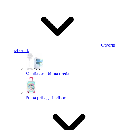
Otvoriti
izbornik
Ventilatori i klima uređaji
Putna prtljaga i pribor