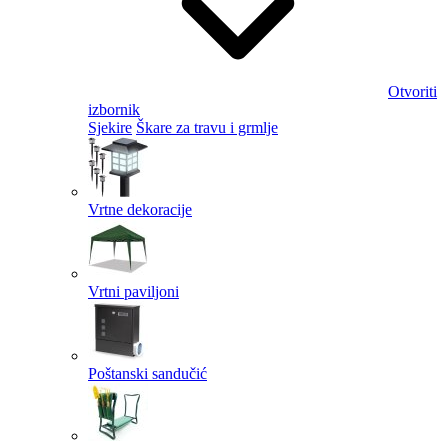
Otvoriti
izbornik
Sjekire
Škare za travu i grmlje
Vrtne dekoracije
Vrtni paviljoni
Poštanski sandučić