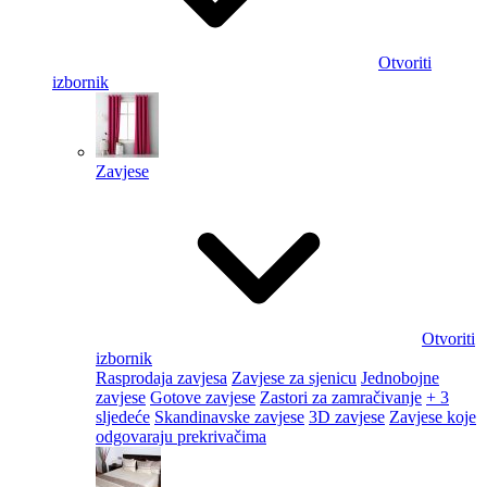
Otvoriti
izbornik
Zavjese
Otvoriti
izbornik
Rasprodaja zavjesa
Zavjese za sjenicu
Jednobojne
zavjese
Gotove zavjese
Zastori za zamračivanje
+ 3
sljedeće
Skandinavske zavjese
3D zavjese
Zavjese koje
odgovaraju prekrivačima