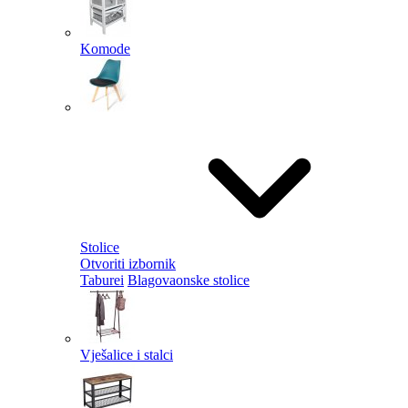
Komode
Stolice
Otvoriti izbornik
Taburei
Blagovaonske stolice
Vješalice i stalci