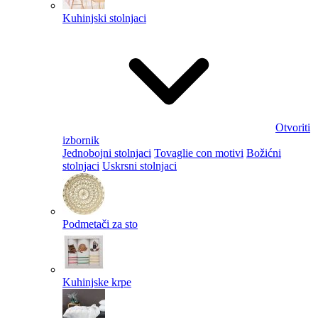
Kuhinjski stolnjaci
Otvoriti
izbornik
Jednobojni stolnjaci
Tovaglie con motivi
Božićni
stolnjaci
Uskrsni stolnjaci
Podmetači za sto
Kuhinjske krpe