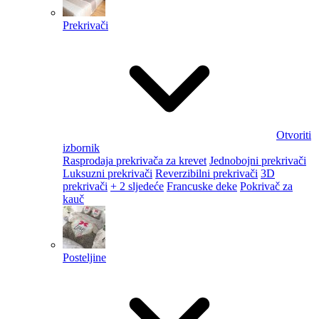
Prekrivači
Otvoriti
izbornik
Rasprodaja prekrivača za krevet
Jednobojni prekrivači
Luksuzni prekrivači
Reverzibilni prekrivači
3D
prekrivači
+ 2 sljedeće
Francuske deke
Pokrivač za
kauč
Posteljine