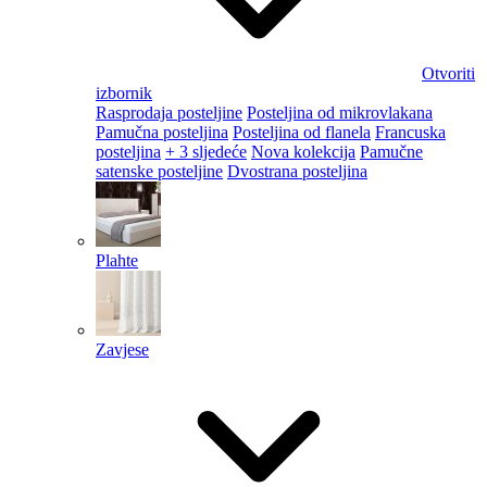
Otvoriti
izbornik
Rasprodaja posteljine
Posteljina od mikrovlakana
Pamučna posteljina
Posteljina od flanela
Francuska
posteljina
+ 3 sljedeće
Nova kolekcija
Pamučne
satenske posteljine
Dvostrana posteljina
Plahte
Zavjese