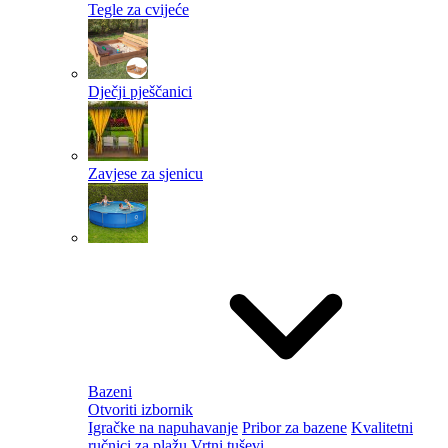
Tegle za cvijeće
Dječji pješčanici
Zavjese za sjenicu
Bazeni
Otvoriti izbornik
Igračke na napuhavanje
Pribor za bazene
Kvalitetni
ručnici za plažu
Vrtni tuševi