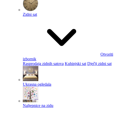
Zidni sat
Otvoriti
izbornik
Rasprodaja zidnih satova
Kuhinjski sat
Dječji zidni sat
Ukrasna ogledala
Naljepnice na zidu