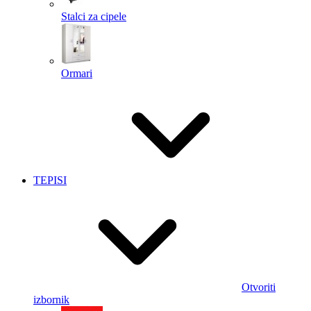
Stalci za cipele
Ormari
TEPISI
Otvoriti
izbornik