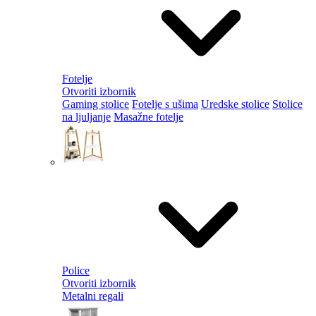
Fotelje
Otvoriti izbornik
Gaming stolice
Fotelje s ušima
Uredske stolice
Stolice
na ljuljanje
Masažne fotelje
Police
Otvoriti izbornik
Metalni regali