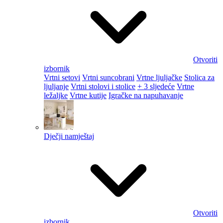
Otvoriti
izbornik
Vrtni setovi
Vrtni suncobrani
Vrtne ljuljačke
Stolica za
ljuljanje
Vrtni stolovi i stolice
+ 3 sljedeće
Vrtne
ležaljke
Vrtne kutije
Igračke na napuhavanje
Dječji namještaj
Otvoriti
izbornik