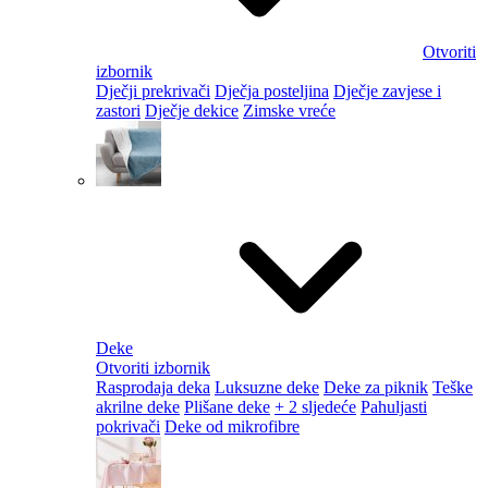
Otvoriti
izbornik
Dječji prekrivači
Dječja posteljina
Dječje zavjese i
zastori
Dječje dekice
Zimske vreće
Deke
Otvoriti izbornik
Rasprodaja deka
Luksuzne deke
Deke za piknik
Teške
akrilne deke
Plišane deke
+ 2 sljedeće
Pahuljasti
pokrivači
Deke od mikrofibre