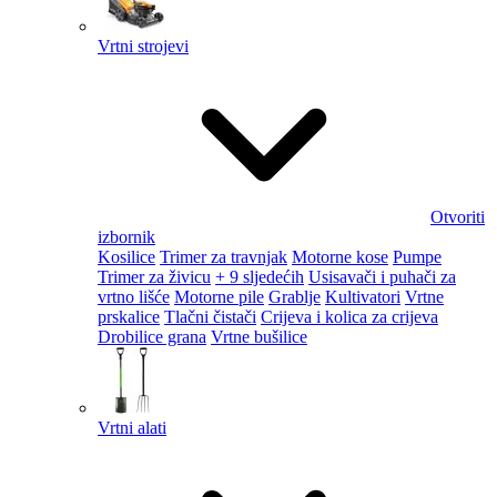
Vrtni strojevi
Otvoriti
izbornik
Kosilice
Trimer za travnjak
Motorne kose
Pumpe
Trimer za živicu
+ 9 sljedećih
Usisavači i puhači za
vrtno lišće
Motorne pile
Grablje
Kultivatori
Vrtne
prskalice
Tlačni čistači
Crijeva i kolica za crijeva
Drobilice grana
Vrtne bušilice
Vrtni alati