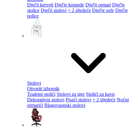
Dječji kreveti
Dječje komode
Dječji ormari
Dječje
stolice
Dječji stolovi
+ 2 sljedeće
Dječje sofe
Dječje
police
Stolovi
Otvoriti izbornik
Toaletni stolići
Stolovi za igre
Stolići za kavu
Dekorativni stolovi
Pisaći stolovi
+ 2 sljedeće
Noćni
ormarići
Blagovaonski stolovi