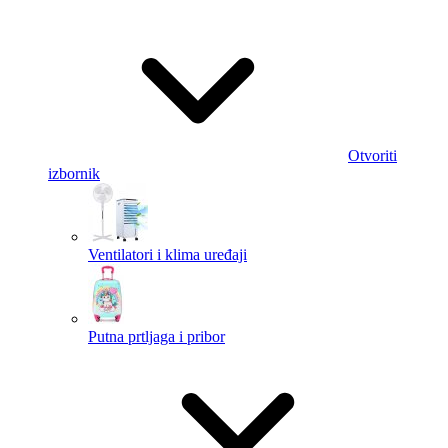
Otvoriti
izbornik
Ventilatori i klima uređaji
Putna prtljaga i pribor