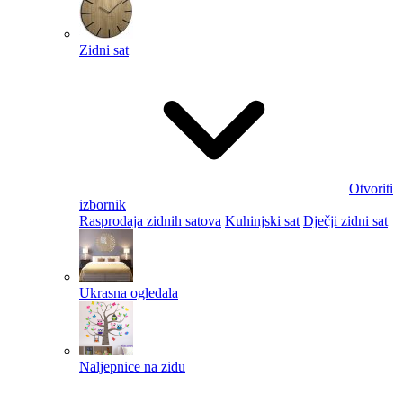
Zidni sat
Otvoriti
izbornik
Rasprodaja zidnih satova
Kuhinjski sat
Dječji zidni sat
Ukrasna ogledala
Naljepnice na zidu