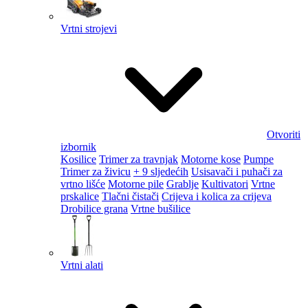
Vrtni strojevi
Otvoriti
izbornik
Kosilice
Trimer za travnjak
Motorne kose
Pumpe
Trimer za živicu
+ 9 sljedećih
Usisavači i puhači za
vrtno lišće
Motorne pile
Grablje
Kultivatori
Vrtne
prskalice
Tlačni čistači
Crijeva i kolica za crijeva
Drobilice grana
Vrtne bušilice
Vrtni alati