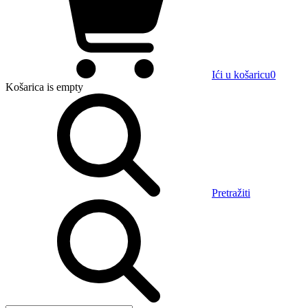
Ići u košaricu
0
Košarica
is empty
Pretražiti