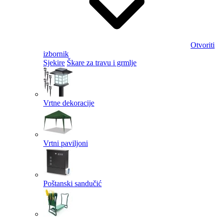
Otvoriti
izbornik
Sjekire
Škare za travu i grmlje
Vrtne dekoracije
Vrtni paviljoni
Poštanski sandučić