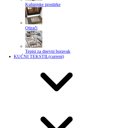
Kuhinjske prostirke
Otirači
Tepisi za dnevni boravak
KUĆNI TEKSTIL
(current)