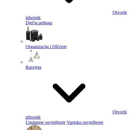
Otvoriti
izbornik
Dječja prtljaga
Organizacija i čišćenje
Rasvjeta
Otvoriti
izbornik
Unutarnje osvjetljenje
Vanjsko osvjetljenje