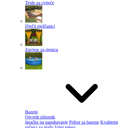
Tegle za cvijeće
Dječji pješčanici
Zavjese za sjenicu
Bazeni
Otvoriti izbornik
Igračke na napuhavanje
Pribor za bazene
Kvalitetni
ručnici za plažu
Vrtni tuševi