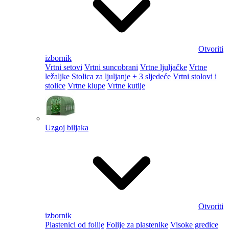
Otvoriti
izbornik
Vrtni setovi
Vrtni suncobrani
Vrtne ljuljačke
Vrtne
ležaljke
Stolica za ljuljanje
+ 3 sljedeće
Vrtni stolovi i
stolice
Vrtne klupe
Vrtne kutije
Uzgoj biljaka
Otvoriti
izbornik
Plastenici od folije
Folije za plastenike
Visoke gredice