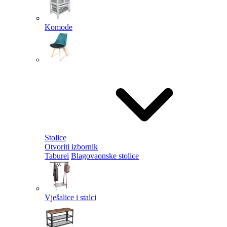
Komode
Stolice
Otvoriti izbornik
Taburei
Blagovaonske stolice
Vješalice i stalci