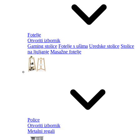
Fotelje
Otvoriti izbornik
Gaming stolice
Fotelje s ušima
Uredske stolice
Stolice
na ljuljanje
Masažne fotelje
Police
Otvoriti izbornik
Metalni regali