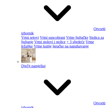
Otvoriti
izbornik
Vrtni setovi
Vrtni suncobrani
Vrtne ljuljačke
Stolica za
ljuljanje
Vrtni stolovi i stolice
+ 3 sljedeće
Vrtne
ležaljke
Vrtne kutije
Igračke na napuhavanje
Dječji namještaj
Otvoriti
izbornik