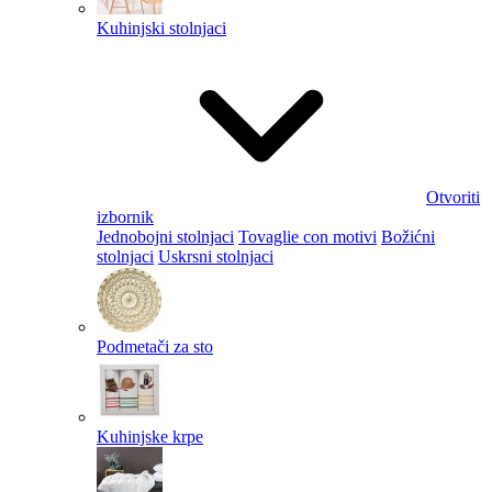
Kuhinjski stolnjaci
Otvoriti
izbornik
Jednobojni stolnjaci
Tovaglie con motivi
Božićni
stolnjaci
Uskrsni stolnjaci
Podmetači za sto
Kuhinjske krpe