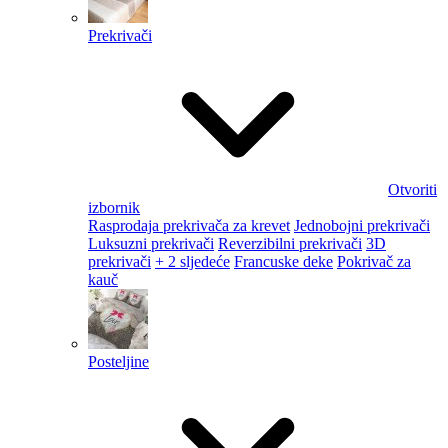
Prekrivači
Otvoriti
izbornik
Rasprodaja prekrivača za krevet
Jednobojni prekrivači
Luksuzni prekrivači
Reverzibilni prekrivači
3D
prekrivači
+ 2 sljedeće
Francuske deke
Pokrivač za
kauč
Posteljine