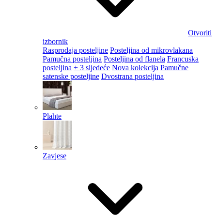
Otvoriti
izbornik
Rasprodaja posteljine
Posteljina od mikrovlakana
Pamučna posteljina
Posteljina od flanela
Francuska
posteljina
+ 3 sljedeće
Nova kolekcija
Pamučne
satenske posteljine
Dvostrana posteljina
Plahte
Zavjese