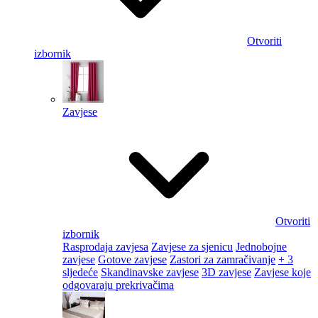
Otvoriti
izbornik
Zavjese
Otvoriti
izbornik
Rasprodaja zavjesa
Zavjese za sjenicu
Jednobojne
zavjese
Gotove zavjese
Zastori za zamračivanje
+ 3
sljedeće
Skandinavske zavjese
3D zavjese
Zavjese koje
odgovaraju prekrivačima