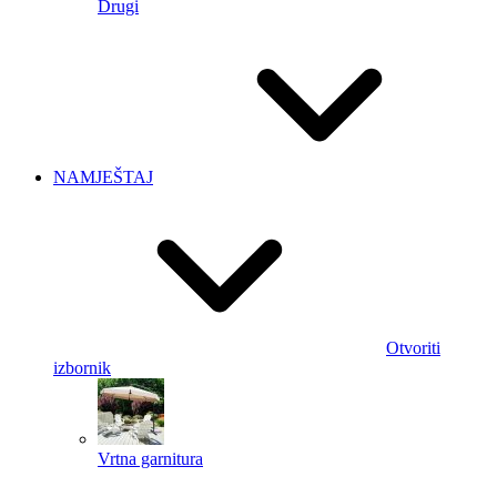
Drugi
NAMJEŠTAJ
Otvoriti
izbornik
Vrtna garnitura