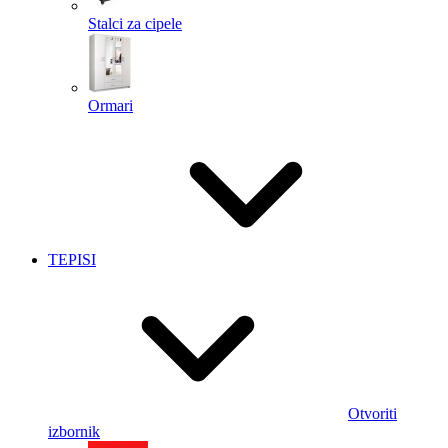
Stalci za cipele
Ormari
TEPISI
Otvoriti
izbornik