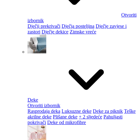
Otvoriti
izbornik
Dječji prekrivači
Dječja posteljina
Dječje zavjese i
zastori
Dječje dekice
Zimske vreće
Deke
Otvoriti izbornik
Rasprodaja deka
Luksuzne deke
Deke za piknik
Teške
akrilne deke
Plišane deke
+ 2 sljedeće
Pahuljasti
pokrivači
Deke od mikrofibre