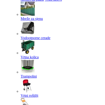
Mreže za sjenu
Vodootporne cerade
Vrtna kolica
Trampolini
Vrtni roštilji