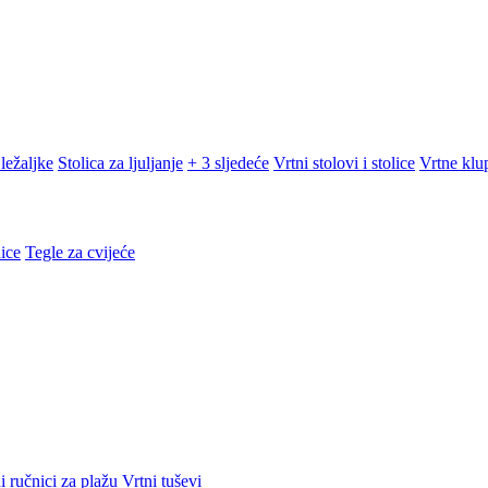
ležaljke
Stolica za ljuljanje
+ 3 sljedeće
Vrtni stolovi i stolice
Vrtne klu
ice
Tegle za cvijeće
i ručnici za plažu
Vrtni tuševi