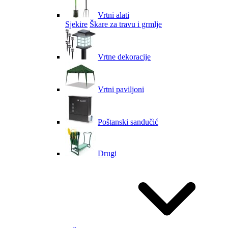
Vrtni alati
Sjekire
Škare za travu i grmlje
Vrtne dekoracije
Vrtni paviljoni
Poštanski sandučić
Drugi