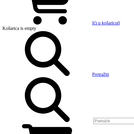
Ići u košaricu
0
Košarica
is empty
Pretražiti