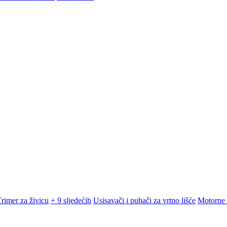
Trimer za živicu
+ 9 sljedećih
Usisavači i puhači za vrtno lišće
Motorne 