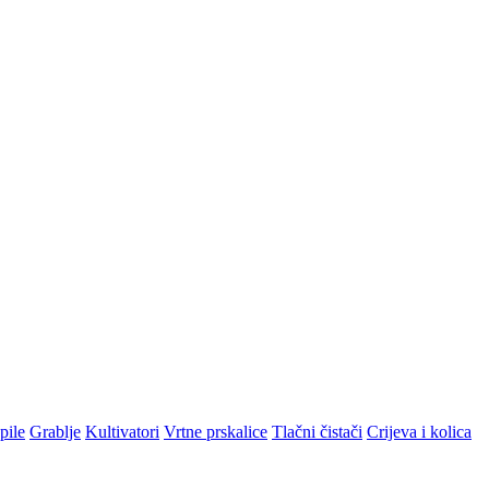
pile
Grablje
Kultivatori
Vrtne prskalice
Tlačni čistači
Crijeva i kolica