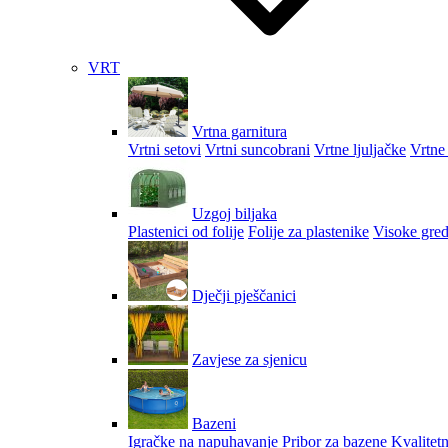
VRT
Vrtna garnitura
Vrtni setovi
Vrtni suncobrani
Vrtne ljuljačke
Vrtne 
Uzgoj biljaka
Plastenici od folije
Folije za plastenike
Visoke gred
Dječji pješčanici
Zavjese za sjenicu
Bazeni
Igračke na napuhavanje
Pribor za bazene
Kvalitetn