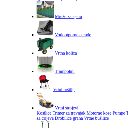
Mreže za sjenu
Vodootporne cerade
Vrtna kolica
Trampolini
Vrtni roštilji
Vrtni strojevi
Kosilice
Trimer za travnjak
Motorne kose
Pumpe
za crijeva
Drobilice grana
Vrtne bušilice