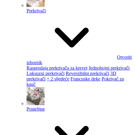
Prekrivači
Otvoriti
izbornik
Rasprodaja prekrivača za krevet
Jednobojni prekrivači
Luksuzni prekrivači
Reverzibilni prekrivači
3D
prekrivači
+ 2 sljedeće
Francuske deke
Pokrivač za
kauč
Posteljine