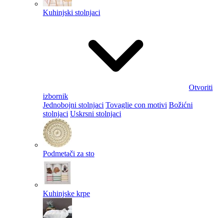
Kuhinjski stolnjaci
Otvoriti
izbornik
Jednobojni stolnjaci
Tovaglie con motivi
Božićni
stolnjaci
Uskrsni stolnjaci
Podmetači za sto
Kuhinjske krpe