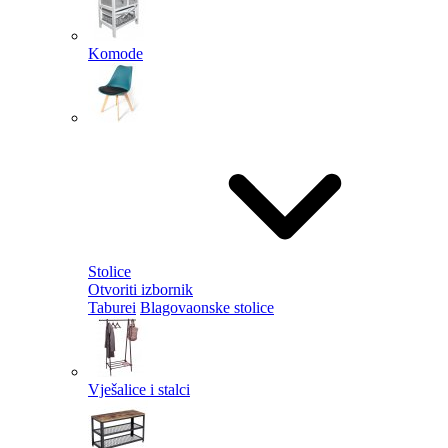
Komode
Stolice
Otvoriti izbornik
Taburei
Blagovaonske stolice
Vješalice i stalci