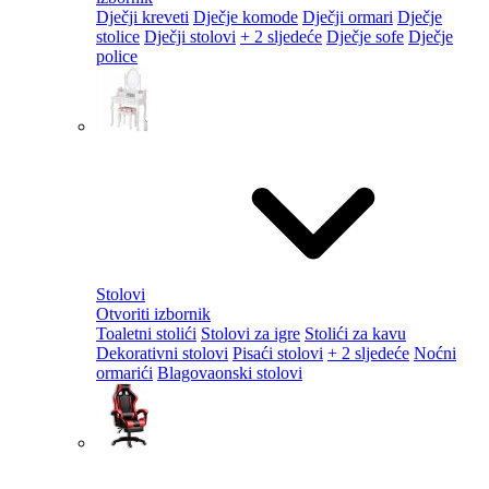
Dječji kreveti
Dječje komode
Dječji ormari
Dječje
stolice
Dječji stolovi
+ 2 sljedeće
Dječje sofe
Dječje
police
Stolovi
Otvoriti izbornik
Toaletni stolići
Stolovi za igre
Stolići za kavu
Dekorativni stolovi
Pisaći stolovi
+ 2 sljedeće
Noćni
ormarići
Blagovaonski stolovi