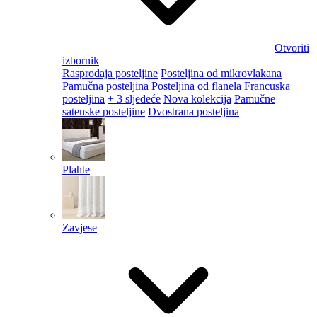
Otvoriti
izbornik
Rasprodaja posteljine
Posteljina od mikrovlakana
Pamučna posteljina
Posteljina od flanela
Francuska
posteljina
+ 3 sljedeće
Nova kolekcija
Pamučne
satenske posteljine
Dvostrana posteljina
Plahte
Zavjese