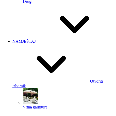
Drugi
NAMJEŠTAJ
Otvoriti
izbornik
Vrtna garnitura