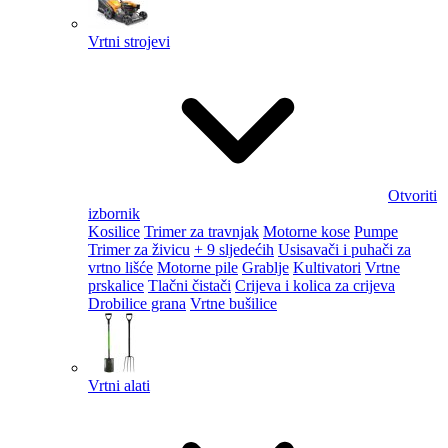
Vrtni strojevi
Otvoriti
izbornik
Kosilice
Trimer za travnjak
Motorne kose
Pumpe
Trimer za živicu
+ 9 sljedećih
Usisavači i puhači za
vrtno lišće
Motorne pile
Grablje
Kultivatori
Vrtne
prskalice
Tlačni čistači
Crijeva i kolica za crijeva
Drobilice grana
Vrtne bušilice
Vrtni alati