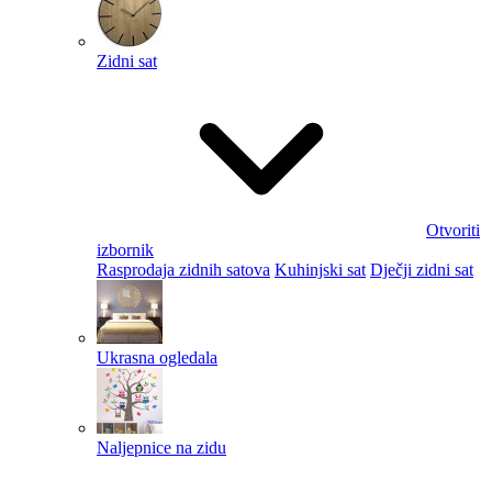
Zidni sat
Otvoriti
izbornik
Rasprodaja zidnih satova
Kuhinjski sat
Dječji zidni sat
Ukrasna ogledala
Naljepnice na zidu