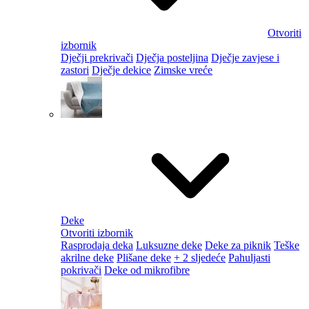
Otvoriti
izbornik
Dječji prekrivači
Dječja posteljina
Dječje zavjese i
zastori
Dječje dekice
Zimske vreće
Deke
Otvoriti izbornik
Rasprodaja deka
Luksuzne deke
Deke za piknik
Teške
akrilne deke
Plišane deke
+ 2 sljedeće
Pahuljasti
pokrivači
Deke od mikrofibre