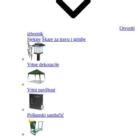
Otvoriti
izbornik
Sjekire
Škare za travu i grmlje
Vrtne dekoracije
Vrtni paviljoni
Poštanski sandučić