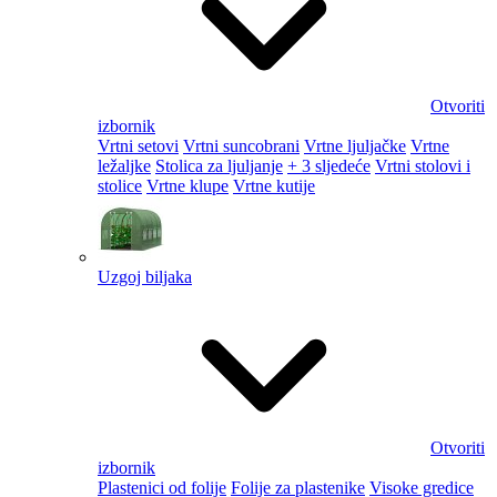
Otvoriti
izbornik
Vrtni setovi
Vrtni suncobrani
Vrtne ljuljačke
Vrtne
ležaljke
Stolica za ljuljanje
+ 3 sljedeće
Vrtni stolovi i
stolice
Vrtne klupe
Vrtne kutije
Uzgoj biljaka
Otvoriti
izbornik
Plastenici od folije
Folije za plastenike
Visoke gredice