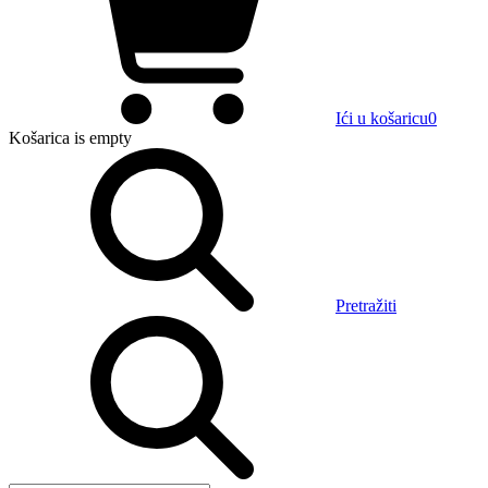
Ići u košaricu
0
Košarica
is empty
Pretražiti