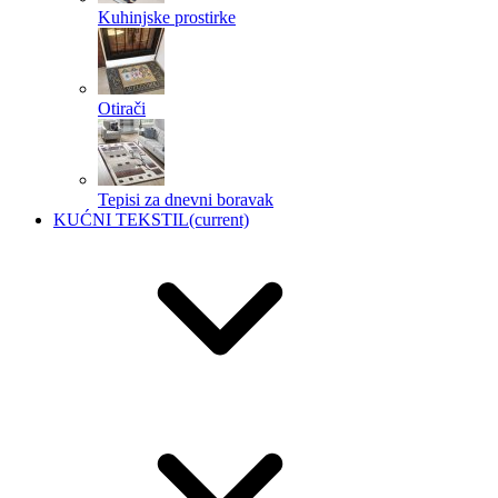
Kuhinjske prostirke
Otirači
Tepisi za dnevni boravak
KUĆNI TEKSTIL
(current)