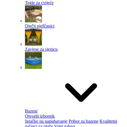
Tegle za cvijeće
Dječji pješčanici
Zavjese za sjenicu
Bazeni
Otvoriti izbornik
Igračke na napuhavanje
Pribor za bazene
Kvalitetni
ručnici za plažu
Vrtni tuševi