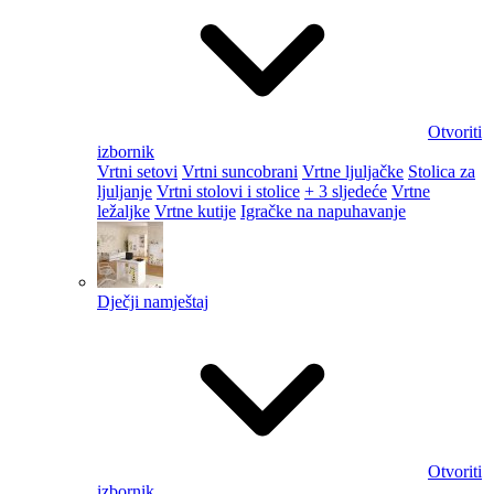
Otvoriti
izbornik
Vrtni setovi
Vrtni suncobrani
Vrtne ljuljačke
Stolica za
ljuljanje
Vrtni stolovi i stolice
+ 3 sljedeće
Vrtne
ležaljke
Vrtne kutije
Igračke na napuhavanje
Dječji namještaj
Otvoriti
izbornik