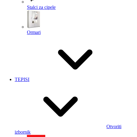
Stalci za cipele
Ormari
TEPISI
Otvoriti
izbornik