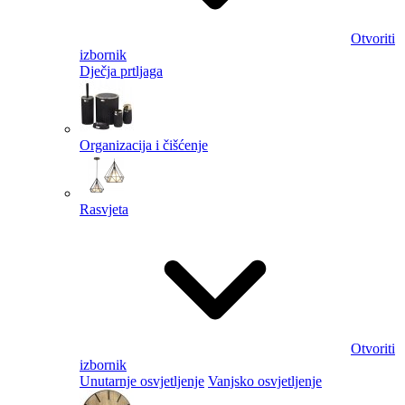
Otvoriti
izbornik
Dječja prtljaga
Organizacija i čišćenje
Rasvjeta
Otvoriti
izbornik
Unutarnje osvjetljenje
Vanjsko osvjetljenje