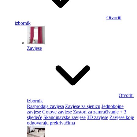
Otvoriti
izbornik
Zavjese
Otvoriti
izbornik
Rasprodaja zavjesa
Zavjese za sjenicu
Jednobojne
zavjese
Gotove zavjese
Zastori za zamračivanje
+ 3
sljedeće
Skandinavske zavjese
3D zavjese
Zavjese koje
odgovaraju prekrivačima