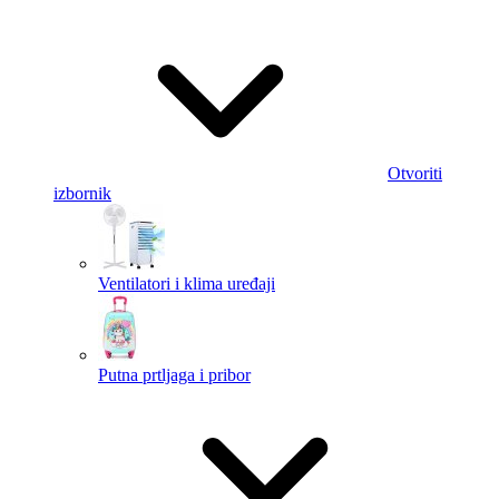
Otvoriti
izbornik
Ventilatori i klima uređaji
Putna prtljaga i pribor