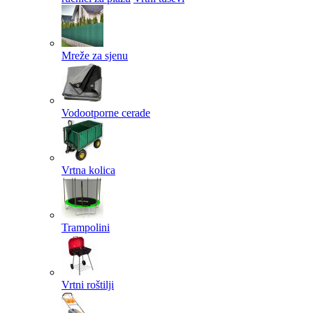
Mreže za sjenu
Vodootporne cerade
Vrtna kolica
Trampolini
Vrtni roštilji