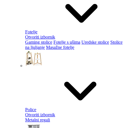
Fotelje
Otvoriti izbornik
Gaming stolice
Fotelje s ušima
Uredske stolice
Stolice
na ljuljanje
Masažne fotelje
Police
Otvoriti izbornik
Metalni regali